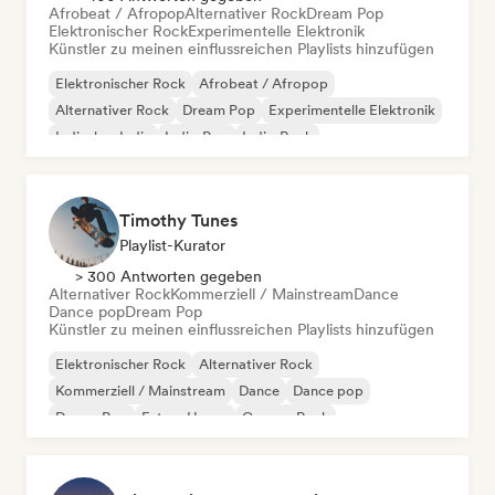
Afrobeat / Afropop
Alternativer Rock
Dream Pop
Elektronischer Rock
Experimentelle Elektronik
Künstler zu meinen einflussreichen Playlists hinzufügen
Elektronischer Rock
Afrobeat / Afropop
Alternativer Rock
Dream Pop
Experimentelle Elektronik
Indisches Indie
Indie-Pop
Indie-Rock
Timothy Tunes
Playlist-Kurator
> 300 Antworten gegeben
Alternativer Rock
Kommerziell / Mainstream
Dance
Dance pop
Dream Pop
Künstler zu meinen einflussreichen Playlists hinzufügen
Elektronischer Rock
Alternativer Rock
Kommerziell / Mainstream
Dance
Dance pop
Dream Pop
Future House
Garage-Rock