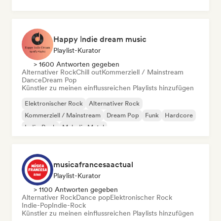
Happy Іndie dream music
Playlist-Kurator
> 1600 Antworten gegeben
Alternativer Rock
Chill out
Kommerziell / Mainstream
Dance
Dream Pop
Künstler zu meinen einflussreichen Playlists hinzufügen
Elektronischer Rock
Alternativer Rock
Kommerziell / Mainstream
Dream Pop
Funk
Hardcore
Indie-Rock
Melodic Metal
musicafrancesaactual
Playlist-Kurator
> 1100 Antworten gegeben
Alternativer Rock
Dance pop
Elektronischer Rock
Indie-Pop
Indie-Rock
Künstler zu meinen einflussreichen Playlists hinzufügen