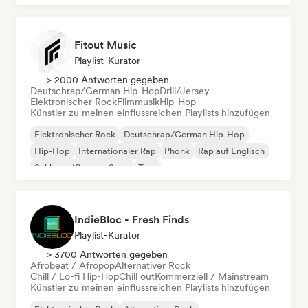
Fitout Music
Playlist-Kurator
> 2000 Antworten gegeben
Deutschrap/German Hip-Hop
Drill/Jersey
Elektronischer Rock
Filmmusik
Hip-Hop
Künstler zu meinen einflussreichen Playlists hinzufügen
Elektronischer Rock
Deutschrap/German Hip-Hop
Hip-Hop
Internationaler Rap
Phonk
Rap auf Englisch
Schlager/German Song
Trap
IndieBloc - Fresh Finds
Playlist-Kurator
> 3700 Antworten gegeben
Afrobeat / Afropop
Alternativer Rock
Chill / Lo-fi Hip-Hop
Chill out
Kommerziell / Mainstream
Künstler zu meinen einflussreichen Playlists hinzufügen