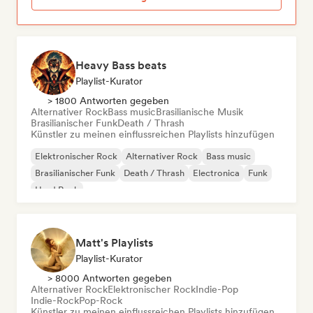
Heavy Bass beats
Playlist-Kurator
> 1800 Antworten gegeben
Alternativer Rock
Bass music
Brasilianische Musik
Brasilianischer Funk
Death / Thrash
Künstler zu meinen einflussreichen Playlists hinzufügen
Elektronischer Rock
Alternativer Rock
Bass music
Brasilianischer Funk
Death / Thrash
Electronica
Funk
Hard Rock
Matt's Playlists
Playlist-Kurator
> 8000 Antworten gegeben
Alternativer Rock
Elektronischer Rock
Indie-Pop
Indie-Rock
Pop-Rock
Künstler zu meinen einflussreichen Playlists hinzufügen