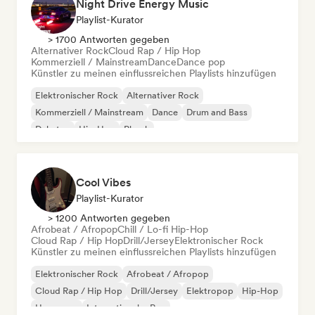
Night Drive Energy Music
Playlist-Kurator
> 1700 Antworten gegeben
Alternativer Rock
Cloud Rap / Hip Hop
Kommerziell / Mainstream
Dance
Dance pop
Künstler zu meinen einflussreichen Playlists hinzufügen
Elektronischer Rock
Alternativer Rock
Kommerziell / Mainstream
Dance
Drum and Bass
Dubstep
Hip-Hop
Phonk
Cool Vibes
Playlist-Kurator
> 1200 Antworten gegeben
Afrobeat / Afropop
Chill / Lo-fi Hip-Hop
Cloud Rap / Hip Hop
Drill/Jersey
Elektronischer Rock
Künstler zu meinen einflussreichen Playlists hinzufügen
Elektronischer Rock
Afrobeat / Afropop
Cloud Rap / Hip Hop
Drill/Jersey
Elektropop
Hip-Hop
Hyperpop
Internationaler Rap