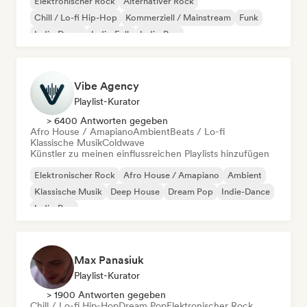
Elektronischer Rock
Alternativer Rock
Chill / Lo-fi Hip-Hop
Kommerziell / Mainstream
Funk
Indie-Dance
Indie-Folk
Indie-Pop
Vibe Agency
Playlist-Kurator
> 6400 Antworten gegeben
Afro House / Amapiano
Ambient
Beats / Lo-fi
Klassische Musik
Coldwave
Künstler zu meinen einflussreichen Playlists hinzufügen
Elektronischer Rock
Afro House / Amapiano
Ambient
Klassische Musik
Deep House
Dream Pop
Indie-Dance
Indie-Pop
Max Panasiuk
Playlist-Kurator
> 1900 Antworten gegeben
Chill / Lo-fi Hip-Hop
Dream Pop
Elektronischer Rock