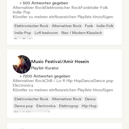
> 500 Antworten gegeben
Alternativer Rock
Elektronischer Rock
Funk
Indie-Folk
Indie-Pop
Künstler zu meinen einflussreichen Playlists hinzufügen
Elektronischer Rock
Alternativer Rock
Funk
Indie-Folk
Indie-Pop
Lofi bedroom
Neo / Modern Klassisch
Pop-Rock
Music Festival/Amir Hosein
Playlist-Kurator
> 7200 Antworten gegeben
Alternativer Rock
Chill / Lo-fi Hip-Hop
Dance
Dance pop
Electronica
Künstler zu meinen einflussreichen Playlists hinzufügen
Elektronischer Rock
Alternativer Rock
Dance
Dance pop
Electronica
Elektropop
Hip-Hop
Metal / Heavy metal