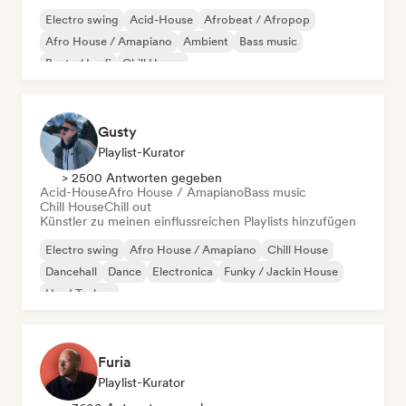
Electro swing
Acid-House
Afrobeat / Afropop
Afro House / Amapiano
Ambient
Bass music
Beats / Lo-fi
Chill House
Gusty
Playlist-Kurator
> 2500 Antworten gegeben
Acid-House
Afro House / Amapiano
Bass music
Chill House
Chill out
Künstler zu meinen einflussreichen Playlists hinzufügen
Electro swing
Afro House / Amapiano
Chill House
Dancehall
Dance
Electronica
Funky / Jackin House
Hard Techno
Furia
Playlist-Kurator