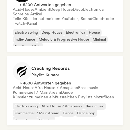
> 5200 Antworten gegeben
Acid-House
Ambient
Deep House
Disco
Electronica
Schreibe Artikel
Teile Künstler auf meinem YouTube-, SoundCloud- oder
Twitch-Kanal
Electro swing
Deep House
Electronica
House
Indie-Dance
Melodic & Progressive House
Minimal
Nu-disco / Italo
Cracking Records
Playlist-Kurator
> 4600 Antworten gegeben
Acid-House
Afro House / Amapiano
Bass music
Kommerziell / Mainstream
Dance
Künstler zu meinen einflussreichen Playlists hinzufügen
Electro swing
Afro House / Amapiano
Bass music
Kommerziell / Mainstream
Dance
Dance pop
Deep House
Dubstep