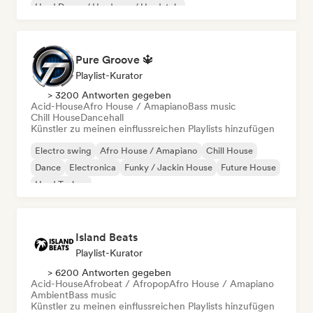
Hard Dance / Hardcore / Hardstyle
Pure Groove 🔱
Playlist-Kurator
> 3200 Antworten gegeben
Acid-House
Afro House / Amapiano
Bass music
Chill House
Dancehall
Künstler zu meinen einflussreichen Playlists hinzufügen
Electro swing
Afro House / Amapiano
Chill House
Dance
Electronica
Funky / Jackin House
Future House
Hard Techno
Island Beats
Playlist-Kurator
> 6200 Antworten gegeben
Acid-House
Afrobeat / Afropop
Afro House / Amapiano
Ambient
Bass music
Künstler zu meinen einflussreichen Playlists hinzufügen