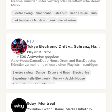
Nehme Künstler unter Vertrag oder veröffentliche deren
Musik
Electro swing
Americana
Chill out
Deep House
Dub
Elektro-Jazz / Nu Jazz
Funk
Jazz-Fusion
NEU
Tokyo Electronic Drift 🏎️ Schranz, Hard Techno & Anime EDM
Playlist-Kurator
> 300 Antworten gegeben
Acid-House
Dance
Deep House
Drum and Bass
Dubstep
Künstler zu meinen einflussreichen Playlists hinzufügen
Electro swing
Dance
Drum and Bass
Electronica
Experimentelle Elektronik
Funky / Jackin House
Future House
Hard Techno
8day_Montreal
YouTube/Twitch -Kanal, Media Outlet/Journalist