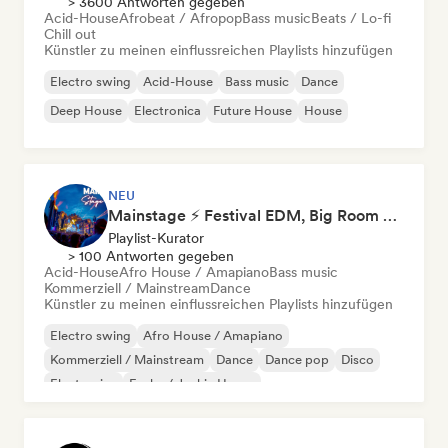
> 3600 Antworten gegeben
Acid-House
Afrobeat / Afropop
Bass music
Beats / Lo-fi
Chill out
Künstler zu meinen einflussreichen Playlists hinzufügen
Electro swing
Acid-House
Bass music
Dance
Deep House
Electronica
Future House
House
NEU
Mainstage ⚡ Festival EDM, Big Room & House Anthems
Playlist-Kurator
> 100 Antworten gegeben
Acid-House
Afro House / Amapiano
Bass music
Kommerziell / Mainstream
Dance
Künstler zu meinen einflussreichen Playlists hinzufügen
Electro swing
Afro House / Amapiano
Kommerziell / Mainstream
Dance
Dance pop
Disco
Electronica
Funky / Jackin House