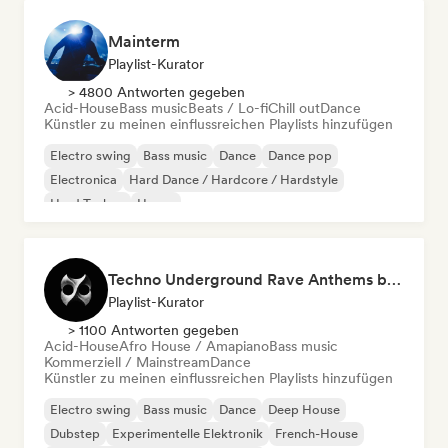
Mainterm
Playlist-Kurator
> 4800 Antworten gegeben
Acid-House
Bass music
Beats / Lo-fi
Chill out
Dance
Künstler zu meinen einflussreichen Playlists hinzufügen
Electro swing
Bass music
Dance
Dance pop
Electronica
Hard Dance / Hardcore / Hardstyle
Hard Techno
House
Techno Underground Rave Anthems by Orphium
Playlist-Kurator
> 1100 Antworten gegeben
Acid-House
Afro House / Amapiano
Bass music
Kommerziell / Mainstream
Dance
Künstler zu meinen einflussreichen Playlists hinzufügen
Electro swing
Bass music
Dance
Deep House
Dubstep
Experimentelle Elektronik
French-House