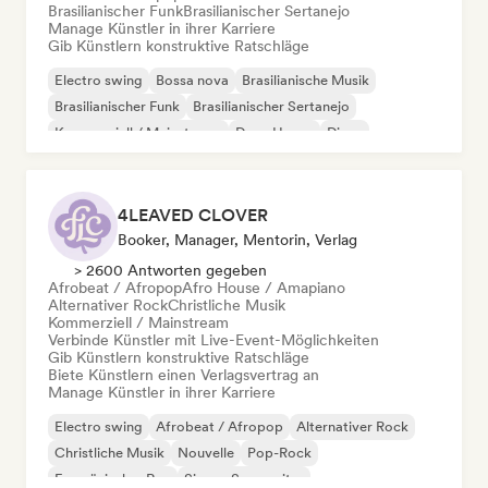
Brasilianischer Funk
Brasilianischer Sertanejo
Manage Künstler in ihrer Karriere
Gib Künstlern konstruktive Ratschläge
Electro swing
Bossa nova
Brasilianische Musik
Brasilianischer Funk
Brasilianischer Sertanejo
Kommerziell / Mainstream
Deep House
Disco
4LEAVED CLOVER
Booker, Manager, Mentorin, Verlag
> 2600 Antworten gegeben
Afrobeat / Afropop
Afro House / Amapiano
Alternativer Rock
Christliche Musik
Kommerziell / Mainstream
Verbinde Künstler mit Live-Event-Möglichkeiten
Gib Künstlern konstruktive Ratschläge
Biete Künstlern einen Verlagsvertrag an
Manage Künstler in ihrer Karriere
Electro swing
Afrobeat / Afropop
Alternativer Rock
Christliche Musik
Nouvelle
Pop-Rock
Französischer Rap
Singer-Songwriter