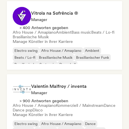
Vitrola na Sofrência ®
Manager
> 400 Antworten gegeben
Afro House / Amapiano
Ambient
Bass music
Beats / Lo-fi
Brasilianische Musik
Manage Künstler in ihrer Karriere
Electro swing
Afro House / Amapiano
Ambient
Beats / Lo-fi
Brasilianische Musik
Brasilianischer Funk
Brasilianischer Sertanejo
Dancehall
Valentin Malfroy / inventa
Manager
> 900 Antworten gegeben
Afro House / Amapiano
Kommerziell / Mainstream
Dance
Dance pop
Disco
Manage Künstler in ihrer Karriere
Electro swing
Afro House / Amapiano
Dance