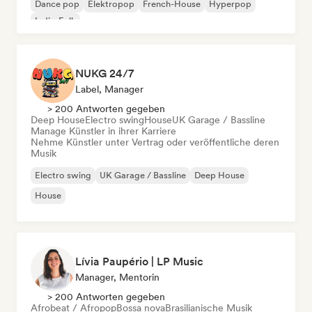
Dance pop
Elektropop
French-House
Hyperpop
Indie-Folk
NUKG 24/7
Label, Manager
> 200 Antworten gegeben
Deep House
Electro swing
House
UK Garage / Bassline
Manage Künstler in ihrer Karriere
Nehme Künstler unter Vertrag oder veröffentliche deren
Musik
Electro swing
UK Garage / Bassline
Deep House
House
Lívia Paupério | LP Music
Manager, Mentorin
> 200 Antworten gegeben
Afrobeat / Afropop
Bossa nova
Brasilianische Musik