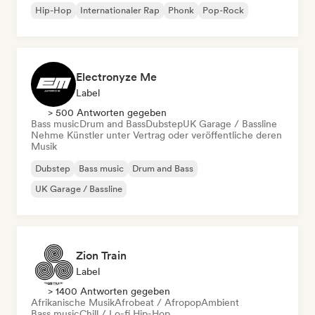
Hip-Hop
Internationaler Rap
Phonk
Pop-Rock
Electronyze Me
Label
> 500 Antworten gegeben
Bass music
Drum and Bass
Dubstep
UK Garage / Bassline
Nehme Künstler unter Vertrag oder veröffentliche deren
Musik
Dubstep
Bass music
Drum and Bass
UK Garage / Bassline
Zion Train
Label
> 1400 Antworten gegeben
Afrikanische Musik
Afrobeat / Afropop
Ambient
Bass music
Chill / Lo-fi Hip-Hop