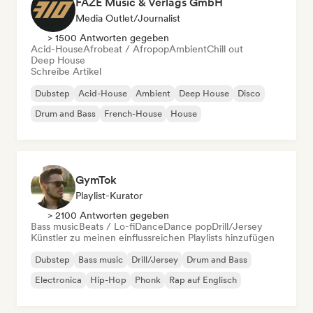
FAZE Music & Verlags GmbH
Media Outlet/Journalist
> 1500 Antworten gegeben
Acid-House
Afrobeat / Afropop
Ambient
Chill out
Deep House
Schreibe Artikel
Dubstep
Acid-House
Ambient
Deep House
Disco
Drum and Bass
French-House
House
GymTok
Playlist-Kurator
> 2100 Antworten gegeben
Bass music
Beats / Lo-fi
Dance
Dance pop
Drill/Jersey
Künstler zu meinen einflussreichen Playlists hinzufügen
Dubstep
Bass music
Drill/Jersey
Drum and Bass
Electronica
Hip-Hop
Phonk
Rap auf Englisch