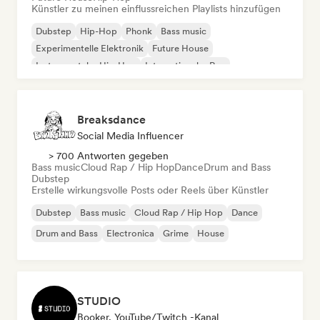
Künstler zu meinen einflussreichen Playlists hinzufügen
Dubstep
Hip-Hop
Phonk
Bass music
Experimentelle Elektronik
Future House
Instrumentaler Hip-Hop
Internationaler Rap
Breaksdance
Social Media Influencer
> 700 Antworten gegeben
Bass music
Cloud Rap / Hip Hop
Dance
Drum and Bass
Dubstep
Erstelle wirkungsvolle Posts oder Reels über Künstler
Dubstep
Bass music
Cloud Rap / Hip Hop
Dance
Drum and Bass
Electronica
Grime
House
STUDIO
Booker, YouTube/Twitch -Kanal