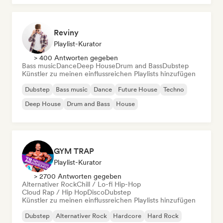
Reviny
Playlist-Kurator
> 400 Antworten gegeben
Bass music
Dance
Deep House
Drum and Bass
Dubstep
Künstler zu meinen einflussreichen Playlists hinzufügen
Dubstep
Bass music
Dance
Future House
Techno
Deep House
Drum and Bass
House
GYM TRAP
Playlist-Kurator
> 2700 Antworten gegeben
Alternativer Rock
Chill / Lo-fi Hip-Hop
Cloud Rap / Hip Hop
Disco
Dubstep
Künstler zu meinen einflussreichen Playlists hinzufügen
Dubstep
Alternativer Rock
Hardcore
Hard Rock