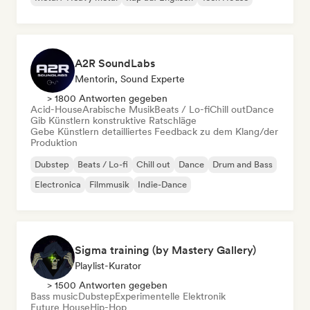
A2R SoundLabs
Mentorin, Sound Experte
> 1800 Antworten gegeben
Acid-House
Arabische Musik
Beats / Lo-fi
Chill out
Dance
Gib Künstlern konstruktive Ratschläge
Gebe Künstlern detailliertes Feedback zu dem Klang/der
Produktion
Dubstep
Beats / Lo-fi
Chill out
Dance
Drum and Bass
Electronica
Filmmusik
Indie-Dance
Sigma training (by Mastery Gallery)
Playlist-Kurator
> 1500 Antworten gegeben
Bass music
Dubstep
Experimentelle Elektronik
Future House
Hip-Hop