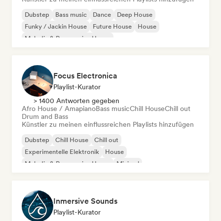
Dubstep
Bass music
Dance
Deep House
Funky / Jackin House
Future House
House
Melodic & Progressive House
Focus Electronica
Playlist-Kurator
> 1400 Antworten gegeben
Afro House / Amapiano
Bass music
Chill House
Chill out
Drum and Bass
Künstler zu meinen einflussreichen Playlists hinzufügen
Dubstep
Chill House
Chill out
Experimentelle Elektronik
House
Melodic & Progressive House
Minimal
Organischer House / Downtempo
Inmersive Sounds
Playlist-Kurator