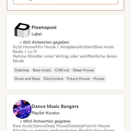
Plasmapool
Label
> 600 Antworten gegeben
Acid-House
Afro House / Amapiano
Ambient
Bass music
Beats / Lo-fi
Nehme Künstler unter Vertrag oder veröffentliche deren
Musik
Dubstep
Bass music
Chill out
Deep House
Drum and Bass
Electronica
Future House
House
Dance Music Bangers
Playlist-Kurator
> 1900 Antworten gegeben
Bass music
Dance
Deep House
Dubstep
French-House
Künstler zu meinen einflussreichen Playlists hinzufügen