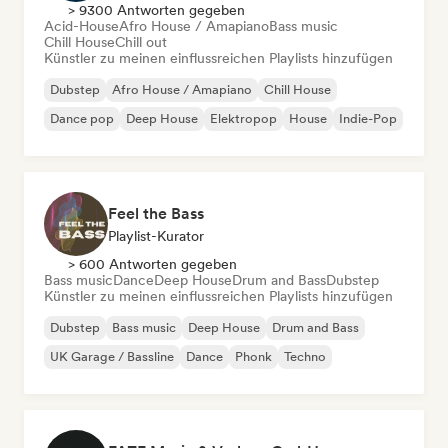
> 9300 Antworten gegeben
Acid-House
Afro House / Amapiano
Bass music
Chill House
Chill out
Künstler zu meinen einflussreichen Playlists hinzufügen
Dubstep
Afro House / Amapiano
Chill House
Dance pop
Deep House
Elektropop
House
Indie-Pop
Feel the Bass
Playlist-Kurator
> 600 Antworten gegeben
Bass music
Dance
Deep House
Drum and Bass
Dubstep
Künstler zu meinen einflussreichen Playlists hinzufügen
Dubstep
Bass music
Deep House
Drum and Bass
UK Garage / Bassline
Dance
Phonk
Techno