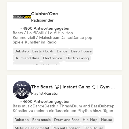
Clubbin'One
Radiosender
> 4800 Antworten gegeben
Beats / Lo-fi
Chill / Lo-fi Hip-Hop
Kommerziell / Mainstream
Dance
Dance pop
Spiele Künstler im Radio
Dubstep
Beats / Lo-fi
Dance
Deep House
Drum and Bass
Electronica
Electro swing
Experimentelle Elektronik
The Beast. 😤 | Instant Gainz 💪 | Gym Workout & Motivation Music 🏋️
Playlist-Kurator
> 4600 Antworten gegeben
Bass music
Dance
Death / Thrash
Drum and Bass
Dubstep
Künstler zu meinen einflussreichen Playlists hinzufügen
Dubstep
Bass music
Drum and Bass
Hip-Hop
House
Metal / Heavy metal
Rap auf Englisch
Tech House