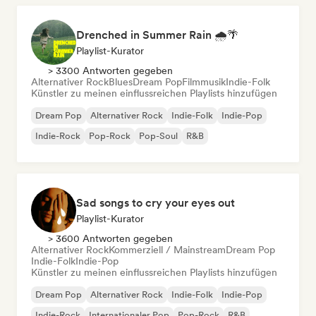
Drenched in Summer Rain 🌧️🌴
Playlist-Kurator
> 3300 Antworten gegeben
Alternativer Rock
Blues
Dream Pop
Filmmusik
Indie-Folk
Künstler zu meinen einflussreichen Playlists hinzufügen
Dream Pop
Alternativer Rock
Indie-Folk
Indie-Pop
Indie-Rock
Pop-Rock
Pop-Soul
R&B
Sad songs to cry your eyes out
Playlist-Kurator
> 3600 Antworten gegeben
Alternativer Rock
Kommerziell / Mainstream
Dream Pop
Indie-Folk
Indie-Pop
Künstler zu meinen einflussreichen Playlists hinzufügen
Dream Pop
Alternativer Rock
Indie-Folk
Indie-Pop
Indie-Rock
Internationaler Pop
Pop-Rock
R&B