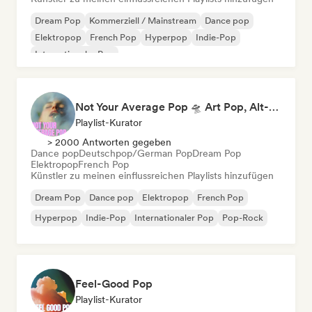
Dream Pop
Kommerziell / Mainstream
Dance pop
Elektropop
French Pop
Hyperpop
Indie-Pop
Internationaler Pop
Not Your Average Pop 🛸 Art Pop, Alt-Pop & Indie Pop
Playlist-Kurator
> 2000 Antworten gegeben
Dance pop
Deutschpop/German Pop
Dream Pop
Elektropop
French Pop
Künstler zu meinen einflussreichen Playlists hinzufügen
Dream Pop
Dance pop
Elektropop
French Pop
Hyperpop
Indie-Pop
Internationaler Pop
Pop-Rock
Feel-Good Pop
Playlist-Kurator