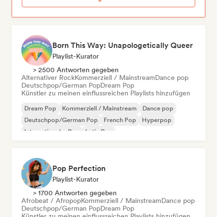
Born This Way: Unapologetically Queer
Playlist-Kurator
> 2500 Antworten gegeben
Alternativer Rock
Kommerziell / Mainstream
Dance pop
Deutschpop/German Pop
Dream Pop
Künstler zu meinen einflussreichen Playlists hinzufügen
Dream Pop
Kommerziell / Mainstream
Dance pop
Deutschpop/German Pop
French Pop
Hyperpop
Internationaler Pop
Latin Pop
Pop Perfection
Playlist-Kurator
> 1700 Antworten gegeben
Afrobeat / Afropop
Kommerziell / Mainstream
Dance pop
Deutschpop/German Pop
Dream Pop
Künstler zu meinen einflussreichen Playlists hinzufügen