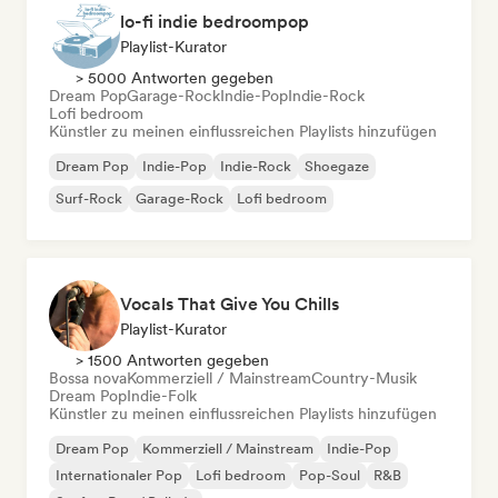
lo-fi indie bedroompop
Playlist-Kurator
> 5000 Antworten gegeben
Dream Pop
Garage-Rock
Indie-Pop
Indie-Rock
Lofi bedroom
Künstler zu meinen einflussreichen Playlists hinzufügen
Dream Pop
Indie-Pop
Indie-Rock
Shoegaze
Surf-Rock
Garage-Rock
Lofi bedroom
Vocals That Give You Chills
Playlist-Kurator
> 1500 Antworten gegeben
Bossa nova
Kommerziell / Mainstream
Country-Musik
Dream Pop
Indie-Folk
Künstler zu meinen einflussreichen Playlists hinzufügen
Dream Pop
Kommerziell / Mainstream
Indie-Pop
Internationaler Pop
Lofi bedroom
Pop-Soul
R&B