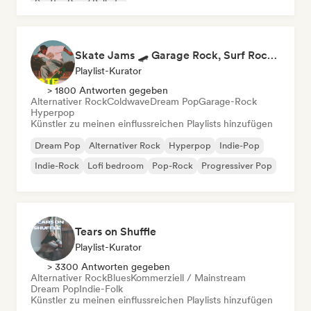
Sanfter Pop / Ballade
Skate Jams 🛹 Garage Rock, Surf Rock & Neo-Psych
Playlist-Kurator
> 1800 Antworten gegeben
Alternativer Rock
Coldwave
Dream Pop
Garage-Rock
Hyperpop
Künstler zu meinen einflussreichen Playlists hinzufügen
Dream Pop
Alternativer Rock
Hyperpop
Indie-Pop
Indie-Rock
Lofi bedroom
Pop-Rock
Progressiver Pop
Tears on Shuffle
Playlist-Kurator
> 3300 Antworten gegeben
Alternativer Rock
Blues
Kommerziell / Mainstream
Dream Pop
Indie-Folk
Künstler zu meinen einflussreichen Playlists hinzufügen