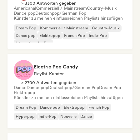
> 3300 Antworten gegeben
Americana
Kommerziell / Mainstream
Country-Musik
Dance pop
Deutschpop/German Pop
Künstler zu meinen einflussreichen Playlists hinzufügen
Dream Pop
Kommerziell / Mainstream
Country-Musik
Dance pop
Elektropop
French Pop
Indie-Pop
Internationaler Pop
Electric Pop Candy
Playlist-Kurator
> 2700 Antworten gegeben
Dance
Dance pop
Deutschpop/German Pop
Dream Pop
Elektropop
Künstler zu meinen einflussreichen Playlists hinzufügen
Dream Pop
Dance pop
Elektropop
French Pop
Hyperpop
Indie-Pop
Nouvelle
Dance