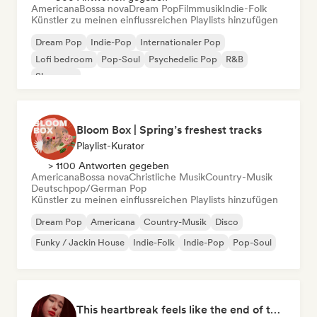
Americana
Bossa nova
Dream Pop
Filmmusik
Indie-Folk
Künstler zu meinen einflussreichen Playlists hinzufügen
Dream Pop
Indie-Pop
Internationaler Pop
Lofi bedroom
Pop-Soul
Psychedelic Pop
R&B
Shoegaze
Bloom Box | Spring’s freshest tracks
Playlist-Kurator
> 1100 Antworten gegeben
Americana
Bossa nova
Christliche Musik
Country-Musik
Deutschpop/German Pop
Künstler zu meinen einflussreichen Playlists hinzufügen
Dream Pop
Americana
Country-Musik
Disco
Funky / Jackin House
Indie-Folk
Indie-Pop
Pop-Soul
This heartbreak feels like the end of the world