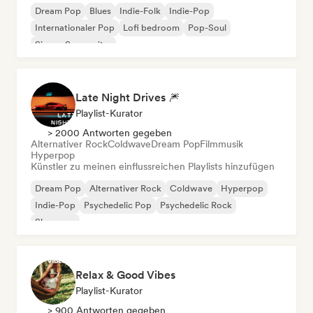
Dream Pop
Blues
Indie-Folk
Indie-Pop
Internationaler Pop
Lofi bedroom
Pop-Soul
Singer-Songwriter
Late Night Drives 🎆
Playlist-Kurator
> 2000 Antworten gegeben
Alternativer Rock
Coldwave
Dream Pop
Filmmusik
Hyperpop
Künstler zu meinen einflussreichen Playlists hinzufügen
Dream Pop
Alternativer Rock
Coldwave
Hyperpop
Indie-Pop
Psychedelic Pop
Psychedelic Rock
Shoegaze
Relax & Good Vibes
Playlist-Kurator
> 900 Antworten gegeben