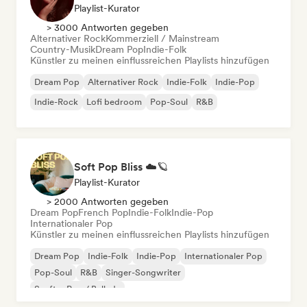
Playlist-Kurator
> 3000 Antworten gegeben
Alternativer Rock
Kommerziell / Mainstream
Country-Musik
Dream Pop
Indie-Folk
Künstler zu meinen einflussreichen Playlists hinzufügen
Dream Pop
Alternativer Rock
Indie-Folk
Indie-Pop
Indie-Rock
Lofi bedroom
Pop-Soul
R&B
Soft Pop Bliss ☁️🪐
Playlist-Kurator
> 2000 Antworten gegeben
Dream Pop
French Pop
Indie-Folk
Indie-Pop
Internationaler Pop
Künstler zu meinen einflussreichen Playlists hinzufügen
Dream Pop
Indie-Folk
Indie-Pop
Internationaler Pop
Pop-Soul
R&B
Singer-Songwriter
Sanfter Pop / Ballade