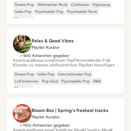
Dream Pop
Alternativer Rock
Coldwave
Hyperpop
Indie-Pop
Psychedelic Pop
Psychedelic Rock
Shoegaze
Relax & Good Vibes
Playlist-Kurator
> 900 Antworten gegeben
Americana
Bossa nova
Dream Pop
Filmmusik
Indie-Folk
Künstler zu meinen einflussreichen Playlists hinzufügen
Dream Pop
Indie-Pop
Internationaler Pop
Lofi bedroom
Pop-Soul
Psychedelic Pop
R&B
Shoegaze
Bloom Box | Spring’s freshest tracks
Playlist-Kurator
> 1100 Antworten gegeben
Americana
Bossa nova
Christliche Musik
Country-Musik