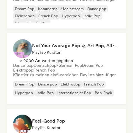
Dream Pop
Kommerziell / Mainstream
Dance pop
Elektropop
French Pop
Hyperpop
Indie-Pop
Internationaler Pop
Not Your Average Pop 🛸 Art Pop, Alt-Pop & Indie Pop
Playlist-Kurator
> 2000 Antworten gegeben
Dance pop
Deutschpop/German Pop
Dream Pop
Elektropop
French Pop
Künstler zu meinen einflussreichen Playlists hinzufügen
Dream Pop
Dance pop
Elektropop
French Pop
Hyperpop
Indie-Pop
Internationaler Pop
Pop-Rock
Feel-Good Pop
Playlist-Kurator