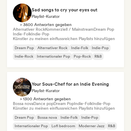
Sad songs to cry your eyes out
Playlist-Kurator
> 3600 Antworten gegeben
Alternativer Rock
Kommerziell / Mainstream
Dream Pop
Indie-Folk
Indie-Pop
Künstler zu meinen einflussreichen Playlists hinzufügen
Dream Pop
Alternativer Rock
Indie-Folk
Indie-Pop
Indie-Rock
Internationaler Pop
Pop-Rock
R&B
Your Sous-Chef for an Indie Evening
Playlist-Kurator
> 1300 Antworten gegeben
Bossa nova
Dance pop
Dream Pop
Indie-Folk
Indie-Pop
Künstler zu meinen einflussreichen Playlists hinzufügen
Dream Pop
Bossa nova
Indie-Folk
Indie-Pop
Internationaler Pop
Lofi bedroom
Moderner Jazz
R&B