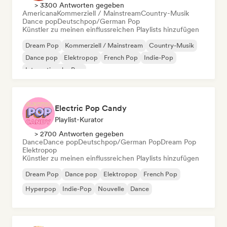
> 3300 Antworten gegeben
Americana
Kommerziell / Mainstream
Country-Musik
Dance pop
Deutschpop/German Pop
Künstler zu meinen einflussreichen Playlists hinzufügen
Dream Pop
Kommerziell / Mainstream
Country-Musik
Dance pop
Elektropop
French Pop
Indie-Pop
Internationaler Pop
Electric Pop Candy
Playlist-Kurator
> 2700 Antworten gegeben
Dance
Dance pop
Deutschpop/German Pop
Dream Pop
Elektropop
Künstler zu meinen einflussreichen Playlists hinzufügen
Dream Pop
Dance pop
Elektropop
French Pop
Hyperpop
Indie-Pop
Nouvelle
Dance