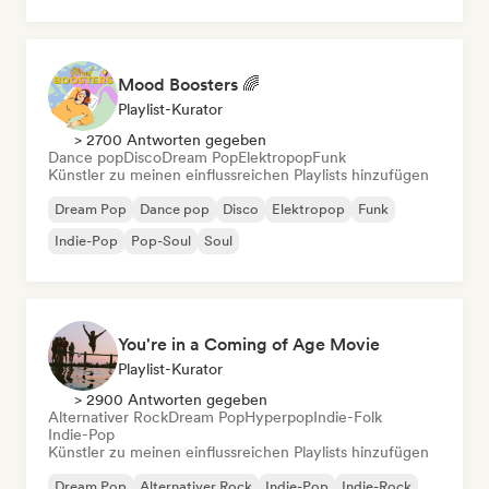
Mood Boosters 🌈
Playlist-Kurator
> 2700 Antworten gegeben
Dance pop
Disco
Dream Pop
Elektropop
Funk
Künstler zu meinen einflussreichen Playlists hinzufügen
Dream Pop
Dance pop
Disco
Elektropop
Funk
Indie-Pop
Pop-Soul
Soul
You're in a Coming of Age Movie
Playlist-Kurator
> 2900 Antworten gegeben
Alternativer Rock
Dream Pop
Hyperpop
Indie-Folk
Indie-Pop
Künstler zu meinen einflussreichen Playlists hinzufügen
Dream Pop
Alternativer Rock
Indie-Pop
Indie-Rock