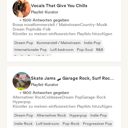
Vocals That Give You Chills
Playlist-Kurator
> 1500 Antworten gegeben
Bossa nova
Kommerziell / Mainstream
Country-Musik
Dream Pop
Indie-Folk
Künstler zu meinen einflussreichen Playlists hinzufügen
Dream Pop
Kommerziell / Mainstream
Indie-Pop
Internationaler Pop
Lofi bedroom
Pop-Soul
R&B
Sanfter Pop / Ballade
Skate Jams 🛹 Garage Rock, Surf Rock & Neo-Psych
Playlist-Kurator
> 1800 Antworten gegeben
Alternativer Rock
Coldwave
Dream Pop
Garage-Rock
Hyperpop
Künstler zu meinen einflussreichen Playlists hinzufügen
Dream Pop
Alternativer Rock
Hyperpop
Indie-Pop
Indie-Rock
Lofi bedroom
Pop-Rock
Progressiver Pop