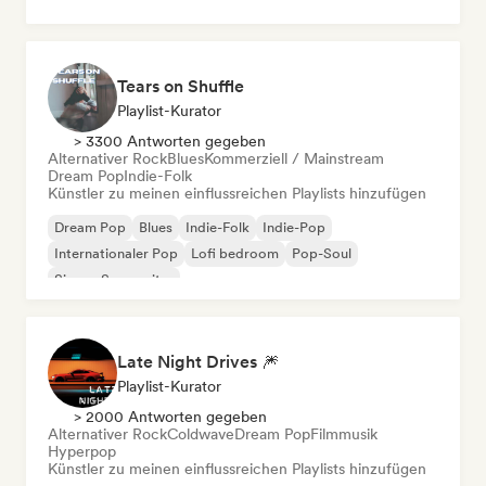
Tears on Shuffle
Playlist-Kurator
> 3300 Antworten gegeben
Alternativer Rock
Blues
Kommerziell / Mainstream
Dream Pop
Indie-Folk
Künstler zu meinen einflussreichen Playlists hinzufügen
Dream Pop
Blues
Indie-Folk
Indie-Pop
Internationaler Pop
Lofi bedroom
Pop-Soul
Singer-Songwriter
Late Night Drives 🎆
Playlist-Kurator
> 2000 Antworten gegeben
Alternativer Rock
Coldwave
Dream Pop
Filmmusik
Hyperpop
Künstler zu meinen einflussreichen Playlists hinzufügen