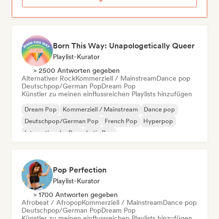
Born This Way: Unapologetically Queer
Playlist-Kurator
> 2500 Antworten gegeben
Alternativer Rock
Kommerziell / Mainstream
Dance pop
Deutschpop/German Pop
Dream Pop
Künstler zu meinen einflussreichen Playlists hinzufügen
Dream Pop
Kommerziell / Mainstream
Dance pop
Deutschpop/German Pop
French Pop
Hyperpop
Internationaler Pop
Latin Pop
Pop Perfection
Playlist-Kurator
> 1700 Antworten gegeben
Afrobeat / Afropop
Kommerziell / Mainstream
Dance pop
Deutschpop/German Pop
Dream Pop
Künstler zu meinen einflussreichen Playlists hinzufügen