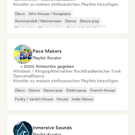
Künstler zu meinen einflussreichen Playlists hinzufügen
Disco
Afro House / Amapiano
Kommerziell / Mainstream
Dance
Dance pop
Electronica
Electro swing
Funky / Jackin House
Pace Makers
Playlist-Kurator
> 2000 Antworten gegeben
Afrobeat / Afropop
Alternativer Rock
Brasilianischer Funk
Dancehall
Dance
Künstler zu meinen einflussreichen Playlists hinzufügen
Disco
Dance
Dance pop
Elektropop
French-House
Funky / Jackin House
House
Indie-Dance
Inmersive Sounds
Playlist-Kurator