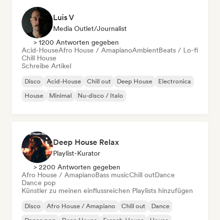
Luis V
Media Outlet/Journalist
> 1200 Antworten gegeben
Acid-House
Afro House / Amapiano
Ambient
Beats / Lo-fi
Chill House
Schreibe Artikel
Disco
Acid-House
Chill out
Deep House
Electronica
House
Minimal
Nu-disco / Italo
Deep House Relax
Playlist-Kurator
> 2200 Antworten gegeben
Afro House / Amapiano
Bass music
Chill out
Dance
Dance pop
Künstler zu meinen einflussreichen Playlists hinzufügen
Disco
Afro House / Amapiano
Chill out
Dance