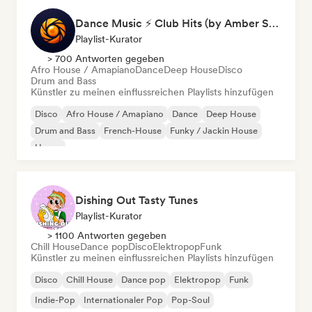
Dance Music ⚡ Club Hits (by Amber Sounds)
Playlist-Kurator
> 700 Antworten gegeben
Afro House / Amapiano
Dance
Deep House
Disco
Drum and Bass
Künstler zu meinen einflussreichen Playlists hinzufügen
Disco
Afro House / Amapiano
Dance
Deep House
Drum and Bass
French-House
Funky / Jackin House
House
Dishing Out Tasty Tunes
Playlist-Kurator
> 1100 Antworten gegeben
Chill House
Dance pop
Disco
Elektropop
Funk
Künstler zu meinen einflussreichen Playlists hinzufügen
Disco
Chill House
Dance pop
Elektropop
Funk
Indie-Pop
Internationaler Pop
Pop-Soul