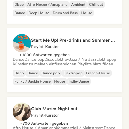
Disco
Afro House / Amapiano
Ambient
Chill out
Dance
Deep House
Drum and Bass
House
Start Me Up! Pre-drinks and Summer Party 🍹
Playlist-Kurator
> 1800 Antworten gegeben
Dance
Dance pop
Disco
Elektro-Jazz / Nu Jazz
Elektropop
Künstler zu meinen einflussreichen Playlists hinzufügen
Disco
Dance
Dance pop
Elektropop
French-House
Funky / Jackin House
House
Indie-Dance
Club Music: Night out
Playlist-Kurator
> 700 Antworten gegeben
Afro House / Amapiano
Kommerziell / Mainstream
Dance