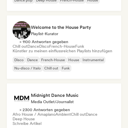
Dance pop
Deep House
French-House
House
Welcome to the House Party
Playlist-Kurator
> 1100 Antworten gegeben
Chill out
Dance
Disco
French-House
Funk
Künstler zu meinen einflussreichen Playlists hinzufügen
Disco
Dance
French-House
House
Instrumental
Nu-disco / Italo
Chill out
Funk
Midnight Dance Music
Media Outlet/Journalist
> 2300 Antworten gegeben
Afro House / Amapiano
Ambient
Chill out
Dance
Deep House
Schreibe Artikel