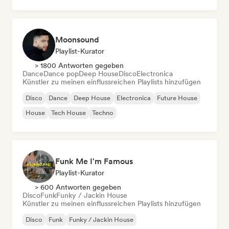
Moonsound
Playlist-Kurator
> 1800 Antworten gegeben
Dance
Dance pop
Deep House
Disco
Electronica
Künstler zu meinen einflussreichen Playlists hinzufügen
Disco
Dance
Deep House
Electronica
Future House
House
Tech House
Techno
Funk Me I'm Famous
Playlist-Kurator
> 600 Antworten gegeben
Disco
Funk
Funky / Jackin House
Künstler zu meinen einflussreichen Playlists hinzufügen
Disco
Funk
Funky / Jackin House