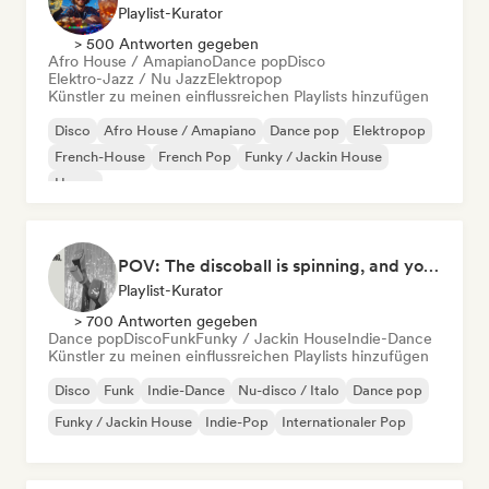
Playlist-Kurator
> 500 Antworten gegeben
Afro House / Amapiano
Dance pop
Disco
Elektro-Jazz / Nu Jazz
Elektropop
Künstler zu meinen einflussreichen Playlists hinzufügen
Disco
Afro House / Amapiano
Dance pop
Elektropop
French-House
French Pop
Funky / Jackin House
House
POV: The discoball is spinning, and you’re the star
Playlist-Kurator
> 700 Antworten gegeben
Dance pop
Disco
Funk
Funky / Jackin House
Indie-Dance
Künstler zu meinen einflussreichen Playlists hinzufügen
Disco
Funk
Indie-Dance
Nu-disco / Italo
Dance pop
Funky / Jackin House
Indie-Pop
Internationaler Pop