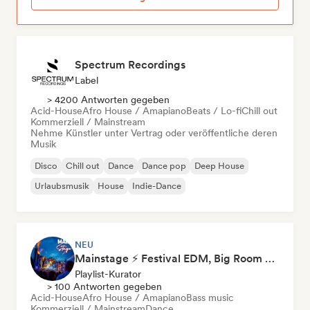
Spectrum Recordings
Label
> 4200 Antworten gegeben
Acid-House
Afro House / Amapiano
Beats / Lo-fi
Chill out
Kommerziell / Mainstream
Nehme Künstler unter Vertrag oder veröffentliche deren
Musik
Disco
Chill out
Dance
Dance pop
Deep House
Urlaubsmusik
House
Indie-Dance
NEU
Mainstage ⚡ Festival EDM, Big Room & House Anthems
Playlist-Kurator
> 100 Antworten gegeben
Acid-House
Afro House / Amapiano
Bass music
Kommerziell / Mainstream
Dance