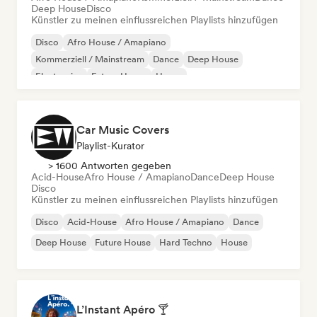
Deep House
Disco
Künstler zu meinen einflussreichen Playlists hinzufügen
Disco
Afro House / Amapiano
Kommerziell / Mainstream
Dance
Deep House
Electronica
Future House
House
Car Music Covers
Playlist-Kurator
> 1600 Antworten gegeben
Acid-House
Afro House / Amapiano
Dance
Deep House
Disco
Künstler zu meinen einflussreichen Playlists hinzufügen
Disco
Acid-House
Afro House / Amapiano
Dance
Deep House
Future House
Hard Techno
House
L’Instant Apéro 🍸