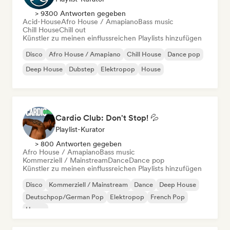
> 9300 Antworten gegeben
Acid-House
Afro House / Amapiano
Bass music
Chill House
Chill out
Künstler zu meinen einflussreichen Playlists hinzufügen
Disco
Afro House / Amapiano
Chill House
Dance pop
Deep House
Dubstep
Elektropop
House
Cardio Club: Don't Stop! 💦
Playlist-Kurator
> 800 Antworten gegeben
Afro House / Amapiano
Bass music
Kommerziell / Mainstream
Dance
Dance pop
Künstler zu meinen einflussreichen Playlists hinzufügen
Disco
Kommerziell / Mainstream
Dance
Deep House
Deutschpop/German Pop
Elektropop
French Pop
House