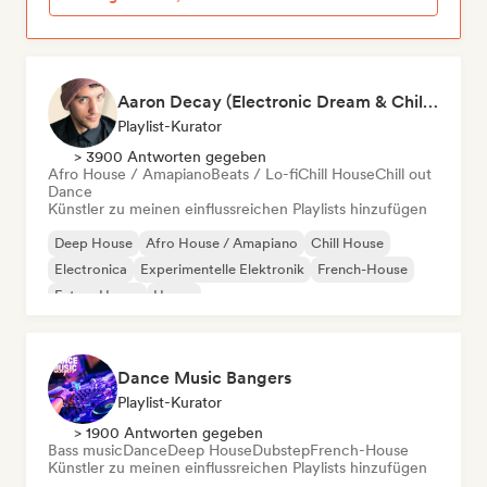
Aaron Decay (Electronic Dream & Chill Electronic Dream playlists)
Playlist-Kurator
> 3900 Antworten gegeben
Afro House / Amapiano
Beats / Lo-fi
Chill House
Chill out
Dance
Künstler zu meinen einflussreichen Playlists hinzufügen
Deep House
Afro House / Amapiano
Chill House
Electronica
Experimentelle Elektronik
French-House
Future House
House
Dance Music Bangers
Playlist-Kurator
> 1900 Antworten gegeben
Bass music
Dance
Deep House
Dubstep
French-House
Künstler zu meinen einflussreichen Playlists hinzufügen