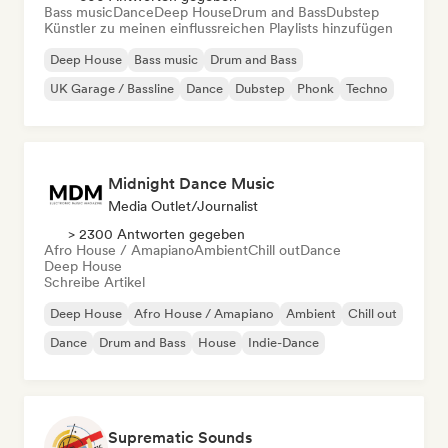
Bass music
Dance
Deep House
Drum and Bass
Dubstep
Künstler zu meinen einflussreichen Playlists hinzufügen
Deep House
Bass music
Drum and Bass
UK Garage / Bassline
Dance
Dubstep
Phonk
Techno
Midnight Dance Music
Media Outlet/Journalist
> 2300 Antworten gegeben
Afro House / Amapiano
Ambient
Chill out
Dance
Deep House
Schreibe Artikel
Deep House
Afro House / Amapiano
Ambient
Chill out
Dance
Drum and Bass
House
Indie-Dance
Suprematic Sounds