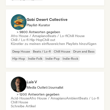
French Pop
House
Gobi Desert Collective
Playlist-Kurator
> 9800 Antworten gegeben
Afro House / Amapiano
Beats / Lo-fi
Chill House
Chill / Lo-fi Hip-Hop
Chill out
Künstler zu meinen einflussreichen Playlists hinzufügen
Deep House
Beats / Lo-fi
Chill House
Drum and Bass
Hip-Hop
Indie-Folk
Indie-Pop
Indie-Rock
Luis V
Media Outlet/Journalist
> 1200 Antworten gegeben
Acid-House
Afro House / Amapiano
Ambient
Beats / Lo-fi
Chill House
Schreibe Artikel