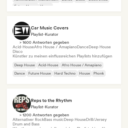
Future House
House
Car Music Covers
Playlist-Kurator
> 1600 Antworten gegeben
Acid-House
Afro House / Amapiano
Dance
Deep House
Disco
Künstler zu meinen einflussreichen Playlists hinzufügen
Deep House
Acid-House
Afro House / Amapiano
Dance
Future House
Hard Techno
House
Phonk
Reps to the Rhythm
Playlist-Kurator
> 1200 Antworten gegeben
Alternativer Rock
Bass music
Deep House
Drill/Jersey
Drum and Bass