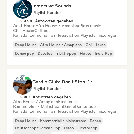
Inmersive Sounds
Playlist-Kurator
> 9300 Antworten gegeben
Acid-House
Afro House / Amapiano
Bass music
Chill House
Chill out
Künstler zu meinen einflussreichen Playlists hinzufügen
Deep House
Afro House / Amapiano
Chill House
Dance pop
Dubstep
Elektropop
House
Indie-Pop
Cardio Club: Don't Stop! 💦
Playlist-Kurator
> 800 Antworten gegeben
Afro House / Amapiano
Bass music
Kommerziell / Mainstream
Dance
Dance pop
Künstler zu meinen einflussreichen Playlists hinzufügen
Deep House
Kommerziell / Mainstream
Dance
Deutschpop/German Pop
Disco
Elektropop