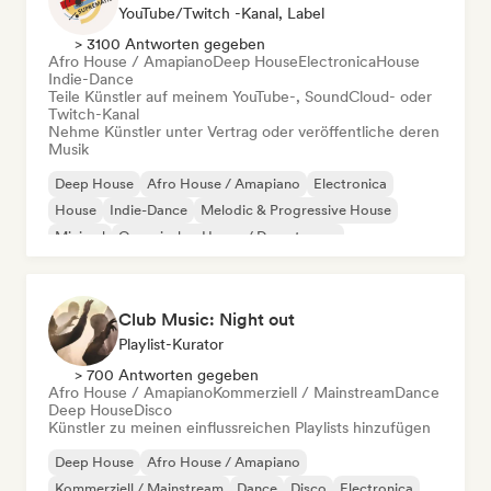
YouTube/Twitch -Kanal, Label
> 3100 Antworten gegeben
Afro House / Amapiano
Deep House
Electronica
House
Indie-Dance
Teile Künstler auf meinem YouTube-, SoundCloud- oder
Twitch-Kanal
Nehme Künstler unter Vertrag oder veröffentliche deren
Musik
Deep House
Afro House / Amapiano
Electronica
House
Indie-Dance
Melodic & Progressive House
Minimal
Organischer House / Downtempo
Club Music: Night out
Playlist-Kurator
> 700 Antworten gegeben
Afro House / Amapiano
Kommerziell / Mainstream
Dance
Deep House
Disco
Künstler zu meinen einflussreichen Playlists hinzufügen
Deep House
Afro House / Amapiano
Kommerziell / Mainstream
Dance
Disco
Electronica