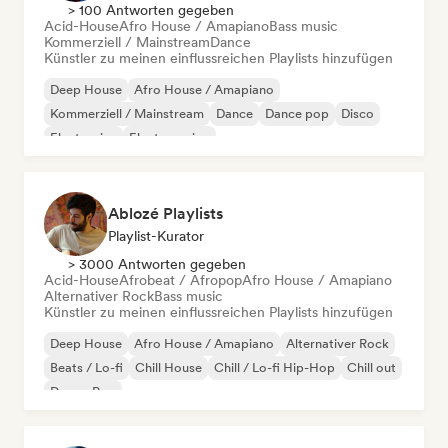
> 100 Antworten gegeben
Acid-House
Afro House / Amapiano
Bass music
Kommerziell / Mainstream
Dance
Künstler zu meinen einflussreichen Playlists hinzufügen
Deep House
Afro House / Amapiano
Kommerziell / Mainstream
Dance
Dance pop
Disco
Electronica
Electro swing
Ablozé Playlists
Playlist-Kurator
> 3000 Antworten gegeben
Acid-House
Afrobeat / Afropop
Afro House / Amapiano
Alternativer Rock
Bass music
Künstler zu meinen einflussreichen Playlists hinzufügen
Deep House
Afro House / Amapiano
Alternativer Rock
Beats / Lo-fi
Chill House
Chill / Lo-fi Hip-Hop
Chill out
Dream Pop