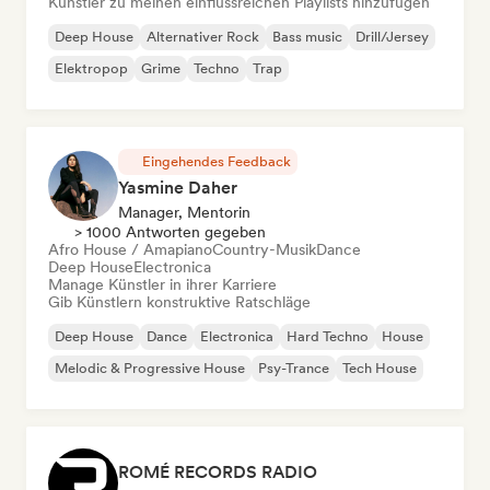
Künstler zu meinen einflussreichen Playlists hinzufügen
Deep House
Alternativer Rock
Bass music
Drill/Jersey
Elektropop
Grime
Techno
Trap
Eingehendes Feedback
Yasmine Daher
Manager, Mentorin
> 1000 Antworten gegeben
Afro House / Amapiano
Country-Musik
Dance
Deep House
Electronica
Manage Künstler in ihrer Karriere
Gib Künstlern konstruktive Ratschläge
Deep House
Dance
Electronica
Hard Techno
House
Melodic & Progressive House
Psy-Trance
Tech House
ROMÉ RECORDS RADIO