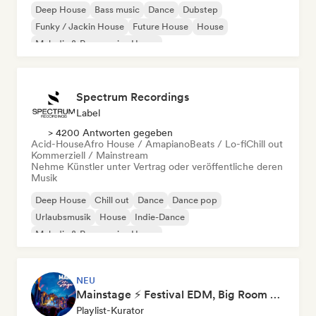
Deep House
Bass music
Dance
Dubstep
Funky / Jackin House
Future House
House
Melodic & Progressive House
Spectrum Recordings
Label
> 4200 Antworten gegeben
Acid-House
Afro House / Amapiano
Beats / Lo-fi
Chill out
Kommerziell / Mainstream
Nehme Künstler unter Vertrag oder veröffentliche deren
Musik
Deep House
Chill out
Dance
Dance pop
Urlaubsmusik
House
Indie-Dance
Melodic & Progressive House
NEU
Mainstage ⚡ Festival EDM, Big Room & House Anthems
Playlist-Kurator