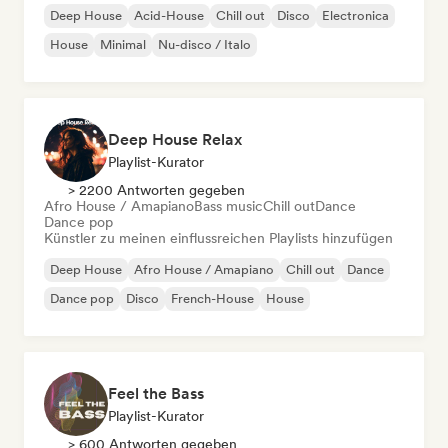
Deep House
Acid-House
Chill out
Disco
Electronica
House
Minimal
Nu-disco / Italo
Deep House Relax
Playlist-Kurator
> 2200 Antworten gegeben
Afro House / Amapiano
Bass music
Chill out
Dance
Dance pop
Künstler zu meinen einflussreichen Playlists hinzufügen
Deep House
Afro House / Amapiano
Chill out
Dance
Dance pop
Disco
French-House
House
Feel the Bass
Playlist-Kurator
> 600 Antworten gegeben