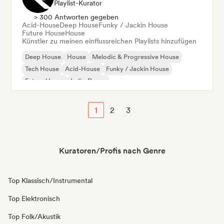
Playlist-Kurator
> 300 Antworten gegeben
Acid-House
Deep House
Funky / Jackin House
Future House
House
Künstler zu meinen einflussreichen Playlists hinzufügen
Deep House
House
Melodic & Progressive House
Tech House
Acid-House
Funky / Jackin House
Future House
Indie-Dance
1
2
3
Kuratoren/Profis nach Genre
Top Klassisch/Instrumental
Top Elektronisch
Top Folk/Akustik