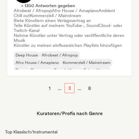
> 1300 Antworten gegeben
Afrobeat / Afropop
Afro House / Amapiano
Ambient
Chill out
Kommerziell / Mainstream
Biete Künstlern einen Verlagsvertrag an
Teile Künstler auf meinem YouTube-, SoundCloud- oder
Twitch-Kanal
Nehme Künstler unter Vertrag oder veröffentliche deren
Musik
Künstler zu meinen einflussreichen Playlists hinzufügen
Deep House
Afrobeat / Afropop
Afro House / Amapiano
Kommerziell / Mainstream
Dance
Dance pop
French-House
Future House
1
...
3
...
8
Kuratoren/Profis nach Genre
Top Klassisch/Instrumental