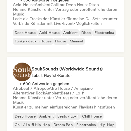
> 500 Antworten gegeben
Acid-House
Ambient
Chill out
Deep House
Disco
Nehme Künstler unter Vertrag oder veröffentliche deren
Musik
Lade die Tracks der Künstler für meine DJ-Sets herunter
Verbinde Künstler mit Live-Event-Möglichkeiten
Deep House
Acid-House
Ambient
Disco
Electronica
Funky / Jackin House
House
Minimal
SoukSounds (Worldwide Sounds)
Label, Playlist-Kurator
> 600 Antworten gegeben
Afrobeat / Afropop
Afro House / Amapiano
Alternativer Rock
Ambient
Beats / Lo-fi
Nehme Künstler unter Vertrag oder veröffentliche deren
Musik
Künstler zu meinen einflussreichen Playlists hinzufügen
Deep House
Ambient
Beats / Lo-fi
Chill House
Chill / Lo-fi Hip-Hop
Dream Pop
Electronica
Hip-Hop