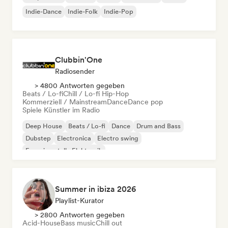
Indie-Dance
Indie-Folk
Indie-Pop
Clubbin'One
Radiosender
> 4800 Antworten gegeben
Beats / Lo-fi
Chill / Lo-fi Hip-Hop
Kommerziell / Mainstream
Dance
Dance pop
Spiele Künstler im Radio
Deep House
Beats / Lo-fi
Dance
Drum and Bass
Dubstep
Electronica
Electro swing
Experimentelle Elektronik
Summer in ibiza 2026
Playlist-Kurator
> 2800 Antworten gegeben
Acid-House
Bass music
Chill out