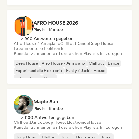
AFRO HOUSE 2026
Playlist-Kurator
> 900 Antworten gegeben
Afro House / Amapiano
Chill out
Dance
Deep House
Experimentelle Elektronik
Künstler zu meinen einflussreichen Playlists hinzufügen
Deep House
Afro House / Amapiano
Chill out
Dance
Experimentelle Elektronik
Funky / Jackin House
Future House
House
Maple Sun
Playlist-Kurator
> 1100 Antworten gegeben
Chill out
Dance
Deep House
Electronica
House
Künstler zu meinen einflussreichen Playlists hinzufügen
Deep House
Chill out
Dance
Electronica
House