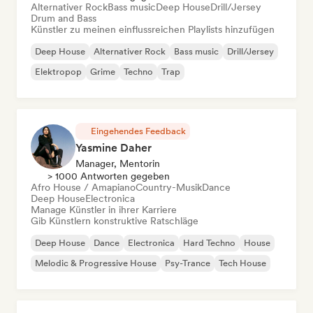
Alternativer Rock
Bass music
Deep House
Drill/Jersey
Drum and Bass
Künstler zu meinen einflussreichen Playlists hinzufügen
Deep House
Alternativer Rock
Bass music
Drill/Jersey
Elektropop
Grime
Techno
Trap
Eingehendes Feedback
Yasmine Daher
Manager, Mentorin
> 1000 Antworten gegeben
Afro House / Amapiano
Country-Musik
Dance
Deep House
Electronica
Manage Künstler in ihrer Karriere
Gib Künstlern konstruktive Ratschläge
Deep House
Dance
Electronica
Hard Techno
House
Melodic & Progressive House
Psy-Trance
Tech House