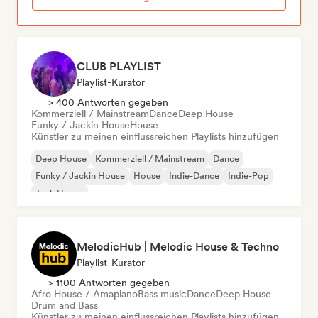
CLUB PLAYLIST
Playlist-Kurator
> 400 Antworten gegeben
Kommerziell / Mainstream
Dance
Deep House
Funky / Jackin House
House
Künstler zu meinen einflussreichen Playlists hinzufügen
Deep House
Kommerziell / Mainstream
Dance
Funky / Jackin House
House
Indie-Dance
Indie-Pop
Tech House
MelodicHub | Melodic House & Techno
Playlist-Kurator
> 1100 Antworten gegeben
Afro House / Amapiano
Bass music
Dance
Deep House
Drum and Bass
Künstler zu meinen einflussreichen Playlists hinzufügen