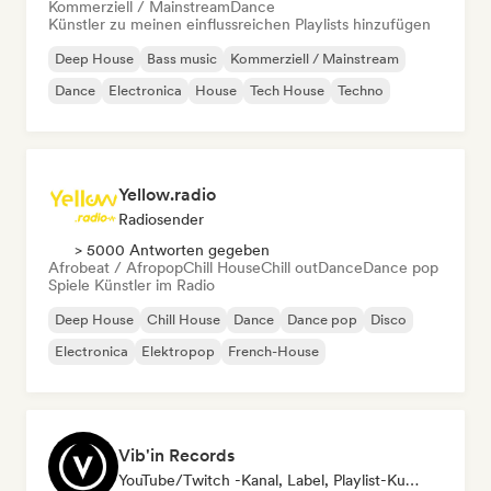
Kommerziell / Mainstream
Dance
Künstler zu meinen einflussreichen Playlists hinzufügen
Deep House
Bass music
Kommerziell / Mainstream
Dance
Electronica
House
Tech House
Techno
Yellow.radio
Radiosender
> 5000 Antworten gegeben
Afrobeat / Afropop
Chill House
Chill out
Dance
Dance pop
Spiele Künstler im Radio
Deep House
Chill House
Dance
Dance pop
Disco
Electronica
Elektropop
French-House
Vib'in Records
YouTube/Twitch -Kanal, Label, Playlist-Kurator, Verlag