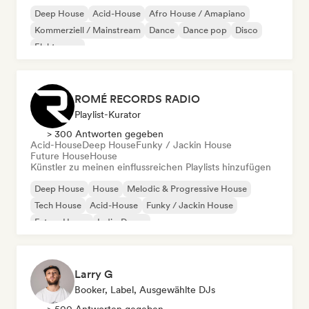
Deep House
Acid-House
Afro House / Amapiano
Kommerziell / Mainstream
Dance
Dance pop
Disco
Elektropop
ROMÉ RECORDS RADIO
Playlist-Kurator
> 300 Antworten gegeben
Acid-House
Deep House
Funky / Jackin House
Future House
House
Künstler zu meinen einflussreichen Playlists hinzufügen
Deep House
House
Melodic & Progressive House
Tech House
Acid-House
Funky / Jackin House
Future House
Indie-Dance
Larry G
Booker, Label, Ausgewählte DJs