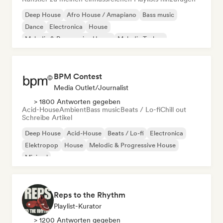
Deep House
Afro House / Amapiano
Bass music
Dance
Electronica
House
Melodic & Progressive House
Melodic Techno
BPM Contest
Media Outlet/Journalist
> 1800 Antworten gegeben
Acid-House
Ambient
Bass music
Beats / Lo-fi
Chill out
Schreibe Artikel
Deep House
Acid-House
Beats / Lo-fi
Electronica
Elektropop
House
Melodic & Progressive House
Minimal
Reps to the Rhythm
Playlist-Kurator
> 1200 Antworten gegeben