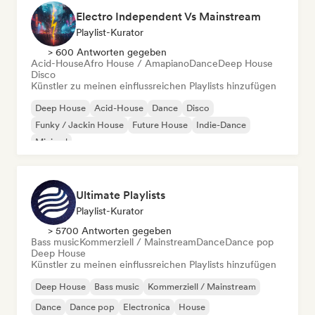
Electro Independent Vs Mainstream
Playlist-Kurator
> 600 Antworten gegeben
Acid-House
Afro House / Amapiano
Dance
Deep House
Disco
Künstler zu meinen einflussreichen Playlists hinzufügen
Deep House
Acid-House
Dance
Disco
Funky / Jackin House
Future House
Indie-Dance
Minimal
Ultimate Playlists
Playlist-Kurator
> 5700 Antworten gegeben
Bass music
Kommerziell / Mainstream
Dance
Dance pop
Deep House
Künstler zu meinen einflussreichen Playlists hinzufügen
Deep House
Bass music
Kommerziell / Mainstream
Dance
Dance pop
Electronica
House