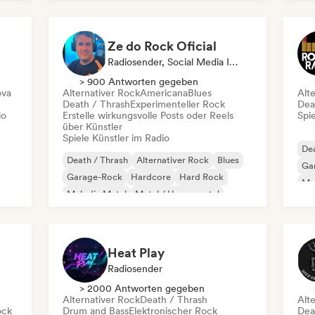
Melodic Metal
Ze do Rock Oficial
Radiosender, Social Media Influencer
> 900 Antworten gegeben
ova
Alternativer Rock
Americana
Blues
Alt
Death / Thrash
Experimenteller Rock
Dea
io
Erstelle wirkungsvolle Posts oder Reels
Spie
über Künstler
Spiele Künstler im Radio
Dea
Death / Thrash
Alternativer Rock
Blues
Ga
Garage-Rock
Hardcore
Hard Rock
Me
Melodic Metal
Metal / Heavy metal
Po
Heat Play
Radiosender
> 2000 Antworten gegeben
Alternativer Rock
Death / Thrash
Alt
ock
Drum and Bass
Elektronischer Rock
Dea