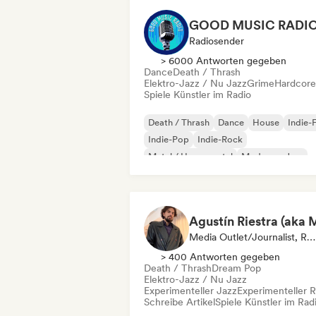
GOOD MUSIC RADI
Radiosender
> 6000 Antworten gegeben
Dance
Death / Thrash
Elektro-Jazz / Nu Jazz
Grime
Hardcore
Spiele Künstler im Radio
Death / Thrash
Dance
House
Indie-
Indie-Pop
Indie-Rock
Metal / Heavy metal
Moderner Jazz
Media Outlet/Journalist, Radiosender
> 400 Antworten gegeben
Death / Thrash
Dream Pop
Elektro-Jazz / Nu Jazz
Experimenteller Jazz
Experimenteller 
Schreibe Artikel
Spiele Künstler im Rad