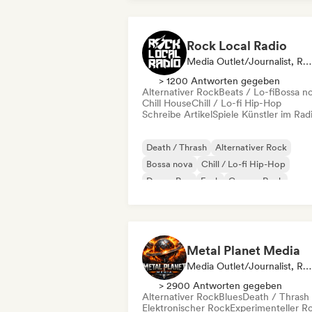
Rock Local Radio
Media Outlet/Journalist, Radiosender
> 1200 Antworten gegeben
Alternativer Rock
Beats / Lo-fi
Bossa n
Chill House
Chill / Lo-fi Hip-Hop
Schreibe Artikel
Spiele Künstler im Rad
Death / Thrash
Alternativer Rock
Bossa nova
Chill / Lo-fi Hip-Hop
Dream Pop
Funk
Garage-Rock
Hardcore
Metal Planet Media
Media Outlet/Journalist, Radiosender
> 2900 Antworten gegeben
Alternativer Rock
Blues
Death / Thrash
Elektronischer Rock
Experimenteller R