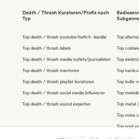
Death / Thrash Kuratoren/Profis nach
Radiosend
Typ
Subgenre
Top death / thrash youtube/twitch -kanäle
Top alterna
Top death / thrash labels
Top coldwa
Top death / thrash media outlets/journalisten
Top elektro
Top death / thrash mentoren
Top hardco
Top death / thrash playlist-kuratoren
Top indie-r
Top death / thrash social media influencer
Top melodi
Top death / thrash sound experten
Top metal 
Top noise 
Top post-p
Top punk-r