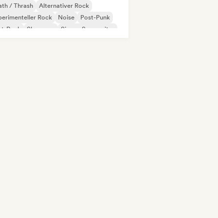
th / Thrash
Alternativer Rock
erimenteller Rock
Noise
Post-Punk
st-Rock
Shoegaze
Singer-Songwriter