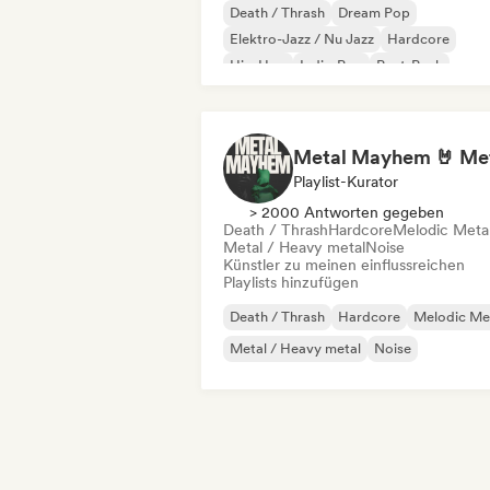
Death / Thrash
Dream Pop
Elektro-Jazz / Nu Jazz
Hardcore
Hip-Hop
Indie-Pop
Post-Punk
Progressiver Rock
Playlist-Kurator
> 2000 Antworten gegeben
Death / Thrash
Hardcore
Melodic Meta
Metal / Heavy metal
Noise
Künstler zu meinen einflussreichen
Playlists hinzufügen
Death / Thrash
Hardcore
Melodic Me
Metal / Heavy metal
Noise