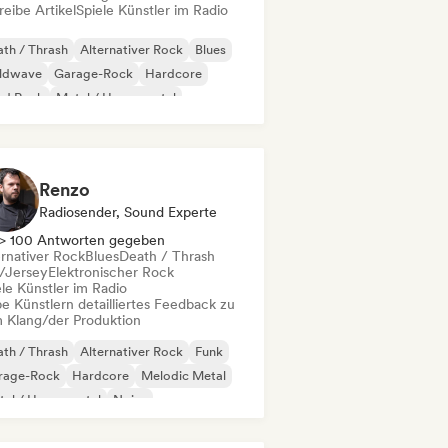
eibe Artikel
Spiele Künstler im Radio
th / Thrash
Alternativer Rock
Blues
ldwave
Garage-Rock
Hardcore
rd Rock
Metal / Heavy metal
Renzo
Radiosender, Sound Experte
> 100 Antworten gegeben
ernativer Rock
Blues
Death / Thrash
l/Jersey
Elektronischer Rock
le Künstler im Radio
e Künstlern detailliertes Feedback zu
 Klang/der Produktion
th / Thrash
Alternativer Rock
Funk
rage-Rock
Hardcore
Melodic Metal
al / Heavy metal
Noise