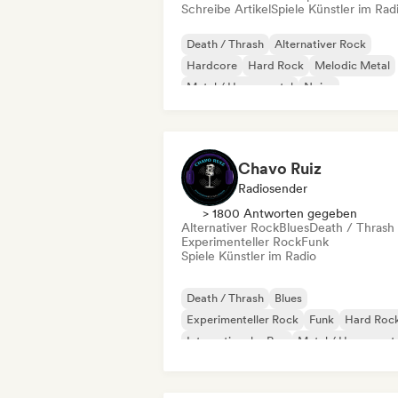
Schreibe Artikel
Spiele Künstler im Rad
Death / Thrash
Alternativer Rock
Hardcore
Hard Rock
Melodic Metal
Metal / Heavy metal
Noise
Progressiver Rock
Chavo Ruiz
Radiosender
> 1800 Antworten gegeben
Alternativer Rock
Blues
Death / Thrash
Experimenteller Rock
Funk
Spiele Künstler im Radio
Death / Thrash
Blues
Experimenteller Rock
Funk
Hard Roc
Internationaler Rap
Metal / Heavy met
Pop-Rock