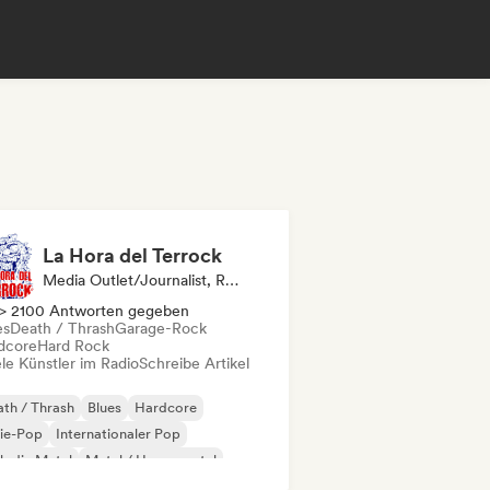
La Hora del Terrock
Media Outlet/Journalist, Radiosender
> 2100 Antworten gegeben
es
Death / Thrash
Garage-Rock
dcore
Hard Rock
le Künstler im Radio
Schreibe Artikel
th / Thrash
Blues
Hardcore
ie-Pop
Internationaler Pop
lodic Metal
Metal / Heavy metal
ise