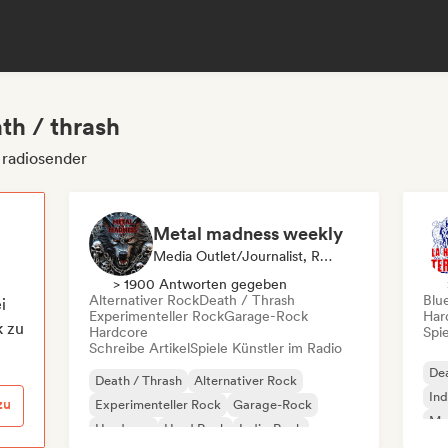
th / thrash
 radiosender
Metal madness weekly
Media Outlet/Journalist, Radiosender
> 1900 Antworten gegeben
Alternativer Rock
Death / Thrash
Blu
i
Experimenteller Rock
Garage-Rock
Har
k zu
Hardcore
Spie
Schreibe Artikel
Spiele Künstler im Radio
Dea
Death / Thrash
Alternativer Rock
Ind
zu
Experimenteller Rock
Garage-Rock
Me
Hardcore
Hard Rock
Indie-Rock
No