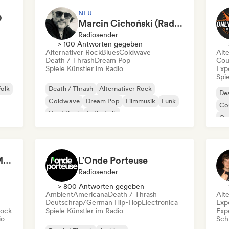
NEU
O
Marcin Cichoński (Radio 357)
Radiosender
> 100 Antworten gegeben
Alternativer Rock
Blues
Coldwave
Alt
Death / Thrash
Dream Pop
Cou
Spiele Künstler im Radio
Exp
Spie
Folk
Death / Thrash
Alternativer Rock
Dea
Coldwave
Dream Pop
Filmmusik
Funk
Co
Hard Rock
Indie-Folk
Ga
Po
Agustín Riestra (aka Música del Ático)
L'Onde Porteuse
Radiosender
> 800 Antworten gegeben
Ambient
Americana
Death / Thrash
Alt
Deutschrap/German Hip-Hop
Electronica
Exp
Rock
Spiele Künstler im Radio
Exp
io
Schr