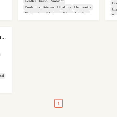
Death / Thrash
Ambient
Dea
Deutschrap/German Hip-Hop
Electronica
Exp
Elektro-Jazz / Nu Jazz
Grime
Hip-Hop
Po
Indie-Dance
Metal Mayhem 🤘 Metalcore, Deathcore & Progressive Metal
l
tal
1