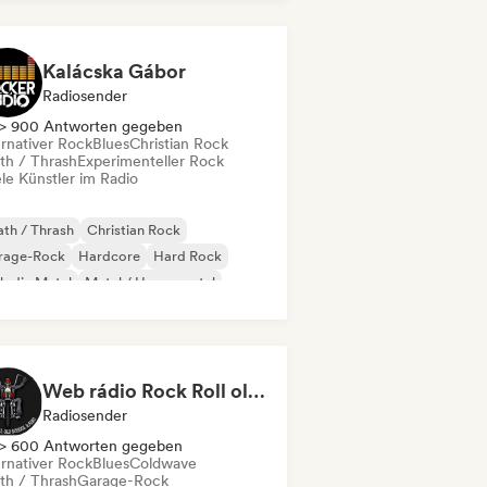
Kalácska Gábor
Radiosender
> 900 Antworten gegeben
ernativer Rock
Blues
Christian Rock
th / Thrash
Experimenteller Rock
le Künstler im Radio
th / Thrash
Christian Rock
rage-Rock
Hardcore
Hard Rock
lodic Metal
Metal / Heavy metal
p-Punk
Web rádio Rock Roll old School
Radiosender
> 600 Antworten gegeben
ernativer Rock
Blues
Coldwave
th / Thrash
Garage-Rock