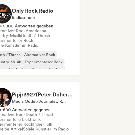
Only Rock Radio
Radiosender
> 5000 Antworten gegeben
ernativer Rock
Americana
ntry-Musik
Death / Thrash
erimenteller Rock
le Künstler im Radio
th / Thrash
Alternativer Rock
untry-Musik
Experimenteller Rock
rage-Rock
Hard Rock
Indie-Rock
p-Punk
Pipjr3927(Peter Doherty)
Media Outlet/Journalist, Radiosender
> 500 Antworten gegeben
ernativer Rock
Death / Thrash
erimentelle Elektronik
erimenteller Rock
Indie-Folk
eibe Artikel
Spiele Künstler im Radio