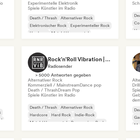
io
Experimentelle Elektronik
Schr
Spiele Künstler im Radio
Dea
Death / Thrash
Alternativer Rock
Co
Elektronischer Rock
Experimenteller Rock
Ha
Hardcore
Metal / Heavy metal
Post-Punk
Progressiver Rock
Rock'n'Roll Vibration | Alternativa Rock
Radiosender
> 5000 Antworten gegeben
Alternativer Rock
Alt
Kommerziell / Mainstream
Dance pop
Dril
Death / Thrash
Dream Pop
Spie
Spiele Künstler im Radio
Geb
dem
Death / Thrash
Alternativer Rock
Dea
k
Hardcore
Hard Rock
Indie-Rock
Ga
al
Metal / Heavy metal
Progressiver Rock
Met
Punk-Rock