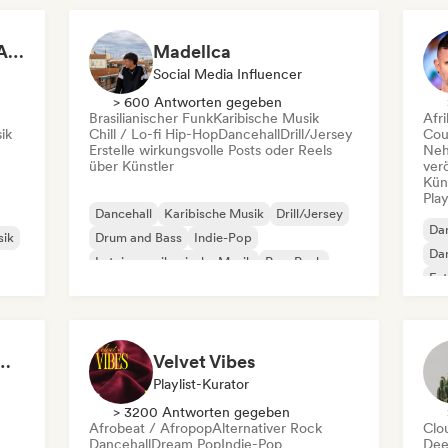
Rootz Entertainment Agency
Madellca
Social Media Influencer
> 600 Antworten gegeben
Brasilianischer Funk
Karibische Musik
Afr
ik
Chill / Lo-fi Hip-Hop
Dancehall
Drill/Jersey
Cou
Erstelle wirkungsvolle Posts oder Reels
Neh
über Künstler
ver
Kün
Play
Dancehall
Karibische Musik
Drill/Jersey
Dan
sik
Drum and Bass
Indie-Pop
Da
Lateinamerikanische Musik
Pop-Punk
Fu
R&B
Lat
Ready to Go Out 🍒💋
Velvet Vibes
Playlist-Kurator
> 3200 Antworten gegeben
Afrobeat / Afropop
Alternativer Rock
Clo
Dancehall
Dream Pop
Indie-Pop
Dee