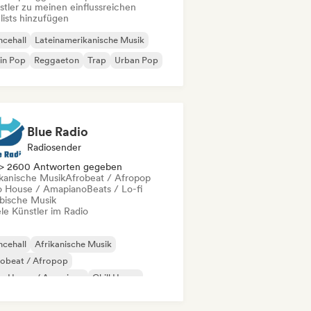
stler zu meinen einflussreichen
lists hinzufügen
cehall
Lateinamerikanische Musik
in Pop
Reggaeton
Trap
Urban Pop
Blue Radio
Radiosender
> 2600 Antworten gegeben
ikanische Musik
Afrobeat / Afropop
o House / Amapiano
Beats / Lo-fi
ibische Musik
le Künstler im Radio
cehall
Afrikanische Musik
robeat / Afropop
ro House / Amapiano
Chill House
ll out
Kommerziell / Mainstream
nce pop