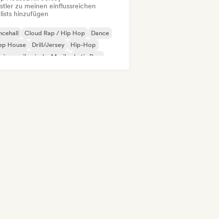
stler zu meinen einflussreichen
lists hinzufügen
cehall
Cloud Rap / Hip Hop
Dance
ep House
Drill/Jersey
Hip-Hop
einamerikanische Musik
Latin Pop