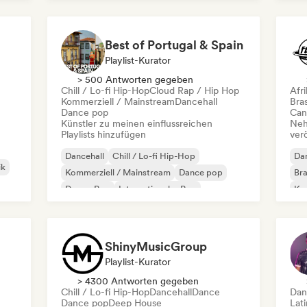
Lateinamerikanische Musik
Reggaeton
Best of Portugal & Spain
Playlist-Kurator
> 500 Antworten gegeben
Chill / Lo-fi Hip-Hop
Cloud Rap / Hip Hop
Afr
Kommerziell / Mainstream
Dancehall
Bras
Dance pop
Can
Künstler zu meinen einflussreichen
Neh
Playlists hinzufügen
ver
Dancehall
Chill / Lo-fi Hip-Hop
Dan
ik
Kommerziell / Mainstream
Dance pop
Bra
Dream Pop
Internationaler Pop
Kar
Lateinamerikanische Musik
Latin Pop
Lat
Af
ShinyMusicGroup
Playlist-Kurator
> 4300 Antworten gegeben
Chill / Lo-fi Hip-Hop
Dancehall
Dance
Dan
Dance pop
Deep House
Lat