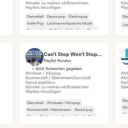
Künstler zu meinen einflussreichen
Kün
Playlists hinzufügen
Play
Dancehall
Dance pop
Elektropop
Dan
Indie-Pop
Lateinamerikanische Musik
Lat
Reggaeton
Chill / Lo-fi Hip-Hop
Dance
Can't Stop Won't Stop 🪩 Electropop, Dance-Pop & Nu Disco
Playlist-Kurator
> 1500 Antworten gegeben
Afrobeat / Afropop
Afr
Kommerziell / Mainstream
Dancehall
Afr
Dance pop
Disco
Kar
Künstler zu meinen einflussreichen
Spie
Playlists hinzufügen
Dan
Dancehall
Afrobeat / Afropop
Af
Kommerziell / Mainstream
Dance pop
Af
Disco
Elektropop
Internationaler Pop
Chi
Latin Pop
rsey
Da