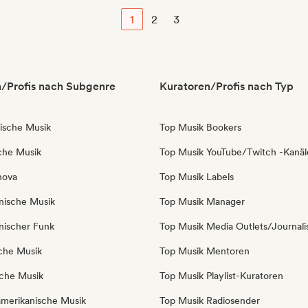
1
2
3
/Profis nach Subgenre
Kuratoren/Profis nach Typ
nische Musik
Top Musik Bookers
sche Musik
Top Musik YouTube/Twitch -Kanäl
nova
Top Musik Labels
anische Musik
Top Musik Manager
anischer Funk
Top Musik Media Outlets/Journali
sche Musik
Top Musik Mentoren
iche Musik
Top Musik Playlist-Kuratoren
amerikanische Musik
Top Musik Radiosender