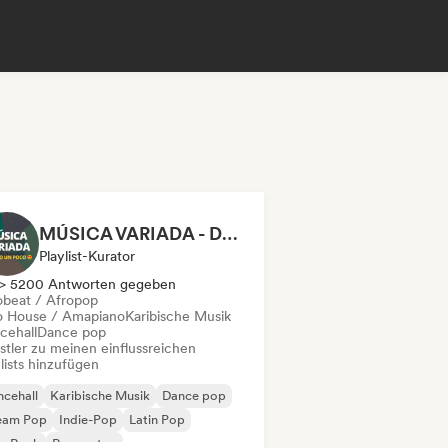
MÚSICA VARIADA - DE TODO UN POCO
Playlist-Kurator
> 5200 Antworten gegeben
obeat / Afropop
o House / Amapiano
Karibische Musik
cehall
Dance pop
stler zu meinen einflussreichen
lists hinzufügen
cehall
Karibische Musik
Dance pop
eam Pop
Indie-Pop
Latin Pop
p-Rock
Reggaeton