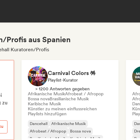
n/Profis aus Spanien
hall Kuratoren/Profis
Carnival Colors 🪅
Playlist-Kurator
> 1200 Antworten gegeben
Afrikanische Musik
Afrobeat / Afropop
Afr
i
Bossa nova
Brasilianische Musik
Afr
k zu
Karibische Musik
Dan
Künstler zu meinen einflussreichen
Kün
Playlists hinzufügen
Play
Dancehall
Afrikanische Musik
Dan
zu
Afrobeat / Afropop
Bossa nova
Dr
Brasilianische Musik
Karibische Musik
Po