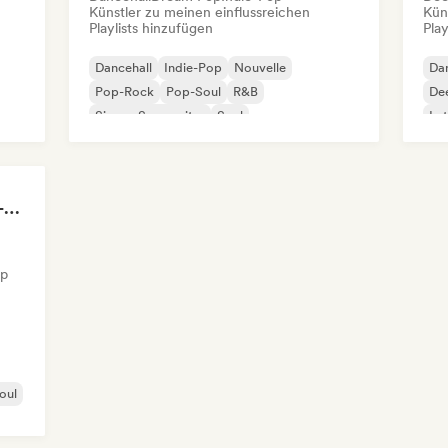
Künstler zu meinen einflussreichen
Kün
Playlists hinzufügen
Play
Dancehall
Indie-Pop
Nouvelle
Dan
Pop-Rock
Pop-Soul
R&B
De
Singer-Songwriter
Soul
Lat
R&B, Afrobeats & Hip-Hop Vibes by Neighborhood's Vibe
op
oul