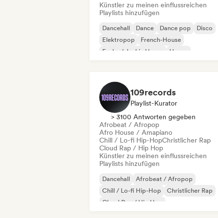
Künstler zu meinen einflussreichen
Playlists hinzufügen
Dancehall
Dance
Dance pop
Disco
Elektropop
French-House
Funky / Jackin House
House
109records
Playlist-Kurator
> 3100 Antworten gegeben
Afrobeat / Afropop
Afro House / Amapiano
Chill / Lo-fi Hip-Hop
Christlicher Rap
Cloud Rap / Hip Hop
Künstler zu meinen einflussreichen
Playlists hinzufügen
Dancehall
Afrobeat / Afropop
Chill / Lo-fi Hip-Hop
Christlicher Rap
Cloud Rap / Hip Hop
Deutschrap/German Hip-Hop
Drill/Je