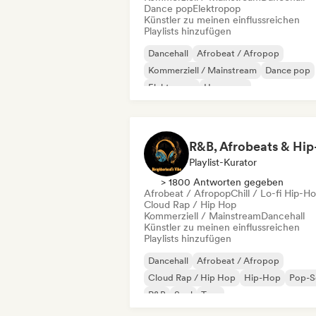
Dance pop
Elektropop
Künstler zu meinen einflussreichen
Playlists hinzufügen
Dancehall
Afrobeat / Afropop
Kommerziell / Mainstream
Dance pop
Elektropop
Hyperpop
Internationaler Pop
Latin Pop
Playlist-Kurator
> 1800 Antworten gegeben
Afrobeat / Afropop
Chill / Lo-fi Hip-H
Cloud Rap / Hip Hop
Kommerziell / Mainstream
Dancehall
Künstler zu meinen einflussreichen
Playlists hinzufügen
Dancehall
Afrobeat / Afropop
Cloud Rap / Hip Hop
Hip-Hop
Pop-S
R&B
Soul
Trap