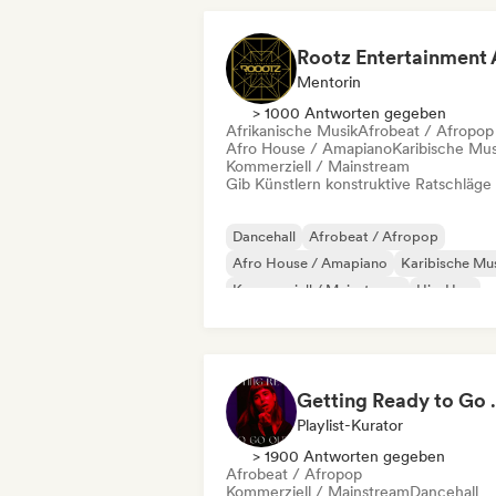
Hip-Hop
Mentorin
> 1000 Antworten gegeben
Afrikanische Musik
Afrobeat / Afropop
Afro House / Amapiano
Karibische Mus
Kommerziell / Mainstream
Gib Künstlern konstruktive Ratschläge
Dancehall
Afrobeat / Afropop
Afro House / Amapiano
Karibische Mu
Kommerziell / Mainstream
Hip-Hop
Lateinamerikanische Musik
R&B
Getting 
Playlist-Kurator
> 1900 Antworten gegeben
Afrobeat / Afropop
Kommerziell / Mainstream
Dancehall