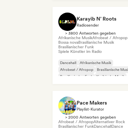
Karayib N' Roots
Radiosender
> 3800 Antworten gegeben
Afrikanische Musik
Afrobeat / Afropop
Bossa nova
Brasilianische Musik
Brasilianischer Funk
Spiele Künstler im Radio
Dancehall
Afrikanische Musik
Afrobeat / Afropop
Brasilianische Mus
Brasilianischer Funk
Karibische Musik
Dub
Lateinamerikanische Musik
Pace Makers
Playlist-Kurator
> 2000 Antworten gegeben
Afrobeat / Afropop
Alternativer Rock
Brasilianischer Funk
Dancehall
Dance