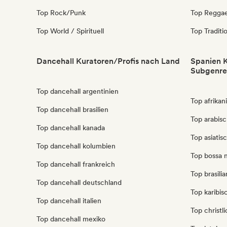
Top Rock/Punk
Top Regga
Top World / Spirituell
Top Traditi
Dancehall Kuratoren/Profis nach Land
Spanien K
Subgenre
Top dancehall argentinien
Top afrikan
Top dancehall brasilien
Top arabis
Top dancehall kanada
Top asiatis
Top dancehall kolumbien
Top bossa 
Top dancehall frankreich
Top brasili
Top dancehall deutschland
Top karibis
Top dancehall italien
Top christl
Top dancehall mexiko