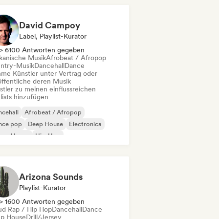
David Campoy
Label, Playlist-Kurator
> 6100 Antworten gegeben
ikanische Musik
Afrobeat / Afropop
ntry-Musik
Dancehall
Dance
me Künstler unter Vertrag oder
öffentliche deren Musik
stler zu meinen einflussreichen
lists hinzufügen
cehall
Afrobeat / Afropop
nce pop
Deep House
Electronica
ture House
Hip-Hop
einamerikanische Musik
Arizona Sounds
Playlist-Kurator
> 1600 Antworten gegeben
ud Rap / Hip Hop
Dancehall
Dance
p House
Drill/Jersey