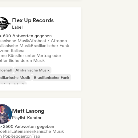
Flex Up Records
Label
> 500 Antworten gegeben
ikanische Musik
Afrobeat / Afropop
ilianische Musik
Brasilianischer Funk
zone Italiana
me Künstler unter Vertrag oder
öffentliche deren Musik
cehall
Afrikanische Musik
silianische Musik
Brasilianischer Funk
ibische Musik
einamerikanische Musik
Reggaeton
robeat / Afropop
Matt Lasong
Playlist-Kurator
> 2500 Antworten gegeben
cehall
Lateinamerikanische Musik
in Pop
Reggaeton
Trap