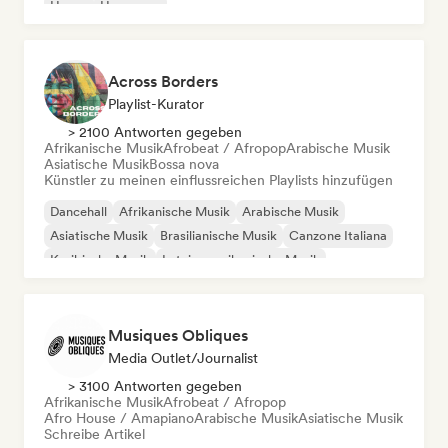
House
Hyperpop
Across Borders
Playlist-Kurator
> 2100 Antworten gegeben
Afrikanische Musik
Afrobeat / Afropop
Arabische Musik
Asiatische Musik
Bossa nova
Künstler zu meinen einflussreichen Playlists hinzufügen
Dancehall
Afrikanische Musik
Arabische Musik
Asiatische Musik
Brasilianische Musik
Canzone Italiana
Karibische Musik
Lateinamerikanische Musik
Musiques Obliques
Media Outlet/Journalist
> 3100 Antworten gegeben
Afrikanische Musik
Afrobeat / Afropop
Afro House / Amapiano
Arabische Musik
Asiatische Musik
Schreibe Artikel