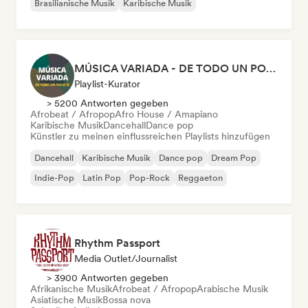
Brasilianische Musik
Karibische Musik
MÚSICA VARIADA - DE TODO UN POCO
Playlist-Kurator
> 5200 Antworten gegeben
Afrobeat / Afropop
Afro House / Amapiano
Karibische Musik
Dancehall
Dance pop
Künstler zu meinen einflussreichen Playlists hinzufügen
Dancehall
Karibische Musik
Dance pop
Dream Pop
Indie-Pop
Latin Pop
Pop-Rock
Reggaeton
Rhythm Passport
Media Outlet/Journalist
> 3900 Antworten gegeben
Afrikanische Musik
Afrobeat / Afropop
Arabische Musik
Asiatische Musik
Bossa nova