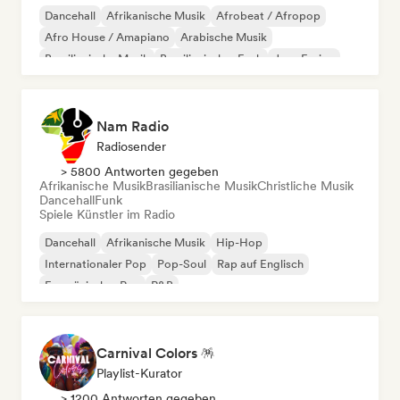
Dancehall
Afrikanische Musik
Afrobeat / Afropop
Afro House / Amapiano
Arabische Musik
Brasilianische Musik
Brasilianischer Funk
Jazz-Fusion
Nam Radio
Radiosender
> 5800 Antworten gegeben
Afrikanische Musik
Brasilianische Musik
Christliche Musik
Dancehall
Funk
Spiele Künstler im Radio
Dancehall
Afrikanische Musik
Hip-Hop
Internationaler Pop
Pop-Soul
Rap auf Englisch
Französischer Rap
R&B
Carnival Colors 🪅
Playlist-Kurator
> 1200 Antworten gegeben