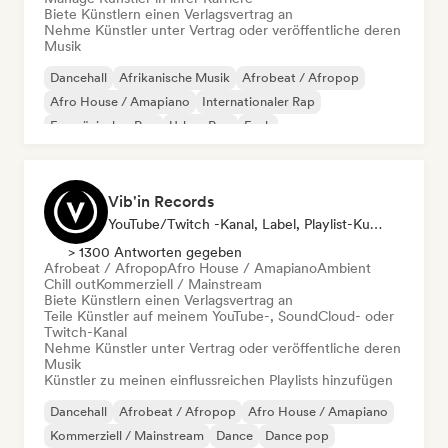
Biete Künstlern einen Verlagsvertrag an
Nehme Künstler unter Vertrag oder veröffentliche deren
Musik
Dancehall
Afrikanische Musik
Afrobeat / Afropop
Afro House / Amapiano
Internationaler Rap
Französischer Rap
Urban Pop
Funk
Vib'in Records
YouTube/Twitch -Kanal, Label, Playlist-Kurator, Verlag
> 1300 Antworten gegeben
Afrobeat / Afropop
Afro House / Amapiano
Ambient
Chill out
Kommerziell / Mainstream
Biete Künstlern einen Verlagsvertrag an
Teile Künstler auf meinem YouTube-, SoundCloud- oder
Twitch-Kanal
Nehme Künstler unter Vertrag oder veröffentliche deren
Musik
Künstler zu meinen einflussreichen Playlists hinzufügen
Dancehall
Afrobeat / Afropop
Afro House / Amapiano
Kommerziell / Mainstream
Dance
Dance pop