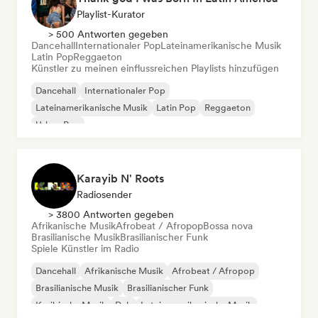
Playlist-Kurator
> 500 Antworten gegeben
Dancehall
Internationaler Pop
Lateinamerikanische Musik
Latin Pop
Reggaeton
Künstler zu meinen einflussreichen Playlists hinzufügen
Dancehall
Internationaler Pop
Lateinamerikanische Musik
Latin Pop
Reggaeton
Urban Pop
Karayib N' Roots
Radiosender
> 3800 Antworten gegeben
Afrikanische Musik
Afrobeat / Afropop
Bossa nova
Brasilianische Musik
Brasilianischer Funk
Spiele Künstler im Radio
Dancehall
Afrikanische Musik
Afrobeat / Afropop
Brasilianische Musik
Brasilianischer Funk
Karibische Musik
Dub
Lateinamerikanische Musik