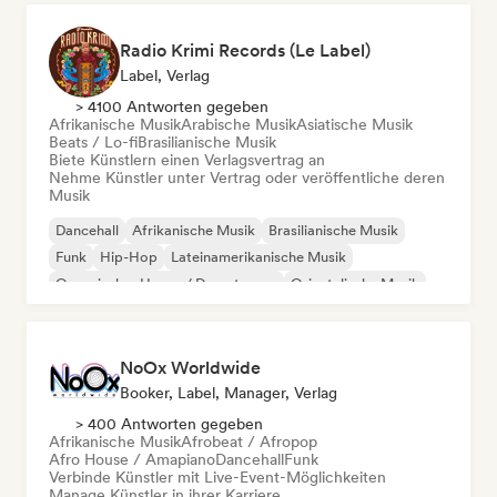
Radio Krimi Records (Le Label)
Label, Verlag
> 4100 Antworten gegeben
Afrikanische Musik
Arabische Musik
Asiatische Musik
Beats / Lo-fi
Brasilianische Musik
Biete Künstlern einen Verlagsvertrag an
Nehme Künstler unter Vertrag oder veröffentliche deren
Musik
Dancehall
Afrikanische Musik
Brasilianische Musik
Funk
Hip-Hop
Lateinamerikanische Musik
Organischer House / Downtempo
Orientalische Musik
NoOx Worldwide
Booker, Label, Manager, Verlag
> 400 Antworten gegeben
Afrikanische Musik
Afrobeat / Afropop
Afro House / Amapiano
Dancehall
Funk
Verbinde Künstler mit Live-Event-Möglichkeiten
Manage Künstler in ihrer Karriere