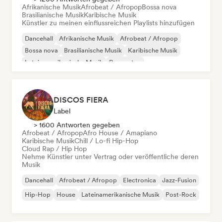
Afrikanische Musik
Afrobeat / Afropop
Bossa nova
Brasilianische Musik
Karibische Musik
Künstler zu meinen einflussreichen Playlists hinzufügen
Dancehall
Afrikanische Musik
Afrobeat / Afropop
Bossa nova
Brasilianische Musik
Karibische Musik
Lateinamerikanische Musik
Reggaeton
DISCOS FIERA
Label
> 1600 Antworten gegeben
Afrobeat / Afropop
Afro House / Amapiano
Karibische Musik
Chill / Lo-fi Hip-Hop
Cloud Rap / Hip Hop
Nehme Künstler unter Vertrag oder veröffentliche deren
Musik
Dancehall
Afrobeat / Afropop
Electronica
Jazz-Fusion
Hip-Hop
House
Lateinamerikanische Musik
Post-Rock