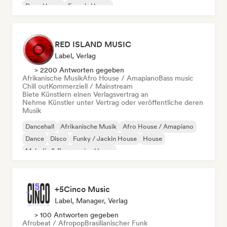
Deep House
French-House
RED ISLAND MUSIC
Label, Verlag
> 2200 Antworten gegeben
Afrikanische Musik
Afro House / Amapiano
Bass music
Chill out
Kommerziell / Mainstream
Biete Künstlern einen Verlagsvertrag an
Nehme Künstler unter Vertrag oder veröffentliche deren
Musik
Dancehall
Afrikanische Musik
Afro House / Amapiano
Dance
Disco
Funky / Jackin House
House
Melodic & Progressive House
+5Cinco Music
Label, Manager, Verlag
> 100 Antworten gegeben
Afrobeat / Afropop
Brasilianischer Funk