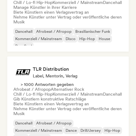
Chill / Lo-fi Hip-Hop
Kommerziell / Mainstream
Dancehall
Manage Künstler in ihrer Karriere
Biete Künstlern einen Verlagsvertrag an
Nehme Künstler unter Vertrag oder veröffentliche deren
Musik
Dancehall
Afrobeat / Afropop
Brasilianischer Funk
Kommerziell / Mainstream
Disco
Hip-Hop
House
Pop-Soul
TLR Distribution
Label, Mentorin, Verlag
> 1000 Antworten gegeben
Afrobeat / Afropop
Alternativer Rock
Chill / Lo-fi Hip-Hop
Kommerziell / Mainstream
Dancehall
Gib Künstlern konstruktive Ratschläge
Biete Künstlern einen Verlagsvertrag an
Nehme Künstler unter Vertrag oder veröffentliche deren
Musik
Dancehall
Afrobeat / Afropop
Kommerziell / Mainstream
Dance
Drill/Jersey
Hip-Hop