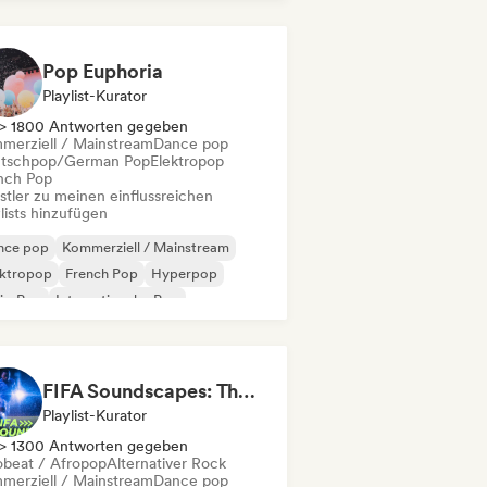
Pop/J-Pop
Pop Euphoria
Playlist-Kurator
> 1800 Antworten gegeben
merziell / Mainstream
Dance pop
tschpop/German Pop
Elektropop
nch Pop
stler zu meinen einflussreichen
lists hinzufügen
nce pop
Kommerziell / Mainstream
ektropop
French Pop
Hyperpop
ie-Pop
Internationaler Pop
Pop/J-Pop
FIFA Soundscapes: The Ultimate Soundtrack ⚽️ Festival Indie, Electropop & Dance Anthems
Playlist-Kurator
> 1300 Antworten gegeben
obeat / Afropop
Alternativer Rock
merziell / Mainstream
Dance pop