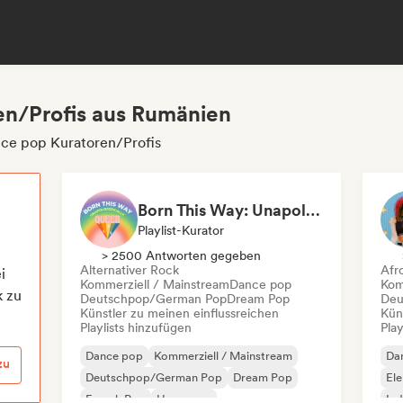
en/Profis aus Rumänien
ce pop Kuratoren/Profis
Born This Way: Unapologetically Queer
Playlist-Kurator
> 2500 Antworten gegeben
Alternativer Rock
Afr
i
Kommerziell / Mainstream
Dance pop
Kom
k zu
Deutschpop/German Pop
Dream Pop
Deu
Künstler zu meinen einflussreichen
Kün
Playlists hinzufügen
Play
Dance pop
Kommerziell / Mainstream
Da
zu
Deutschpop/German Pop
Dream Pop
El
French Pop
Hyperpop
Ind