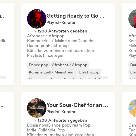
Choruses to Sing Along To
Getting Ready to Go Out 🍒💋
Playlist-Kurator
> 1900 Antworten gegeben
Afrobeat / Afropop
Afr
sik
Kommerziell / Mainstream
Dancehall
Kom
Dance pop
Elektropop
Ele
Künstler zu meinen einflussreichen
Kün
Playlists hinzufügen
Play
Dance pop
Afrobeat / Afropop
Da
Kommerziell / Mainstream
Elektropop
El
ock
Hyperpop
Internationaler Pop
Latin Pop
Int
Pop-Soul
Po
 Girls! 🔥 Female Empowerment Pop & Girl-Power Anthems
Your Sous-Chef for an Indie Evening
Playlist-Kurator
> 1300 Antworten gegeben
Bossa nova
Dance pop
Dream Pop
Dan
Indie-Folk
Indie-Pop
Fun
Künstler zu meinen einflussreichen
Kün