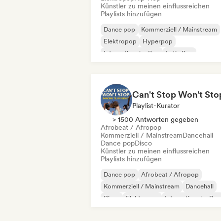
Künstler zu meinen einflussreichen
Playlists hinzufügen
Dance pop
Kommerziell / Mainstream
Elektropop
Hyperpop
Internationaler Pop
Latin Pop
Rap auf Englisch
Französischer Rap
Playlist-Kurator
> 1500 Antworten gegeben
Afrobeat / Afropop
Kommerziell / Mainstream
Dancehall
Dance pop
Disco
Künstler zu meinen einflussreichen
Playlists hinzufügen
Dance pop
Afrobeat / Afropop
Kommerziell / Mainstream
Dancehall
Disco
Elektropop
Internationaler Pop
Latin Pop