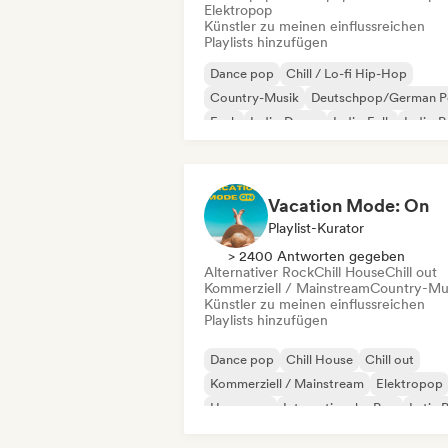
Elektropop
Künstler zu meinen einflussreichen
Playlists hinzufügen
Dance pop
Chill / Lo-fi Hip-Hop
Country-Musik
Deutschpop/German 
Funk
Indie-Dance
Indie-Folk
Indie-
Vacation Mode: On
Playlist-Kurator
> 2400 Antworten gegeben
Alternativer Rock
Chill House
Chill out
Kommerziell / Mainstream
Country-Mu
Künstler zu meinen einflussreichen
Playlists hinzufügen
Dance pop
Chill House
Chill out
Kommerziell / Mainstream
Elektropop
Hyperpop
Internationaler Pop
Latin 