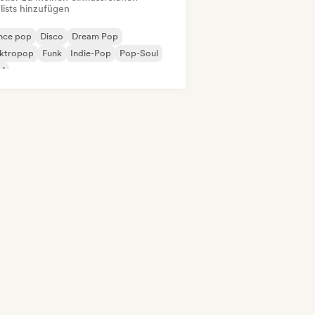
lists hinzufügen
nce pop
Disco
Dream Pop
ektropop
Funk
Indie-Pop
Pop-Soul
ul