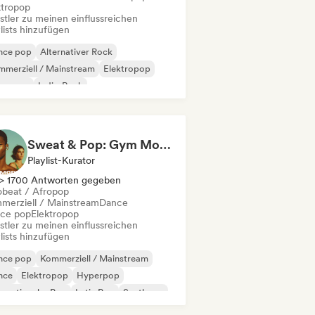
ktropop
stler zu meinen einflussreichen
lists hinzufügen
nce pop
Alternativer Rock
merziell / Mainstream
Elektropop
perpop
Indie-Rock
ernationaler Pop
Pop-Rock
Sweat & Pop: Gym Mode 💦
Playlist-Kurator
> 1700 Antworten gegeben
obeat / Afropop
merziell / Mainstream
Dance
ce pop
Elektropop
stler zu meinen einflussreichen
lists hinzufügen
nce pop
Kommerziell / Mainstream
nce
Elektropop
Hyperpop
ernationaler Pop
Latin Pop
Synthpop