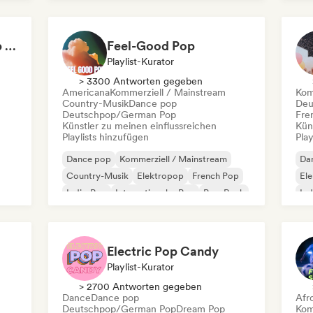
Internationaler Pop
Latin Pop
K-
Not Your Average Pop 🛸 Art Pop, Alt-Pop & Indie Pop
Feel-Good Pop
Playlist-Kurator
> 3300 Antworten gegeben
Americana
Kommerziell / Mainstream
Kom
Country-Musik
Dance pop
Deu
Deutschpop/German Pop
Fre
Künstler zu meinen einflussreichen
Kün
Playlists hinzufügen
Play
Dance pop
Kommerziell / Mainstream
Da
Country-Musik
Elektropop
French Pop
El
Indie-Pop
Internationaler Pop
Pop-Rock
Ind
K-
Electric Pop Candy
Playlist-Kurator
> 2700 Antworten gegeben
Dance
Dance pop
Afr
Deutschpop/German Pop
Dream Pop
Kom