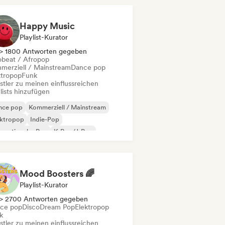
Happy Music
Playlist-Kurator
> 1800 Antworten gegeben
obeat / Afropop
merziell / Mainstream
Dance pop
ktropop
Funk
stler zu meinen einflussreichen
lists hinzufügen
nce pop
Kommerziell / Mainstream
ektropop
Indie-Pop
ernationaler Pop
K-Pop/J-Pop
p-Rock
Psychedelic Pop
Mood Boosters 🌈
Playlist-Kurator
> 2700 Antworten gegeben
ce pop
Disco
Dream Pop
Elektropop
k
stler zu meinen einflussreichen