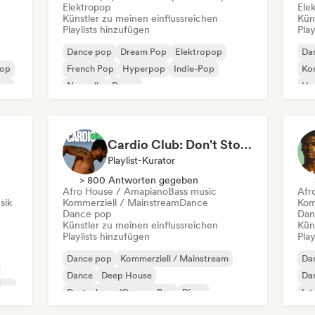
Elektropop
Ele
Künstler zu meinen einflussreichen
Kün
Playlists hinzufügen
Play
Dance pop
Dream Pop
Elektropop
Da
Pop
French Pop
Hyperpop
Indie-Pop
Kom
Pop
Nouvelle
Dance
Hy
Int
Cardio Club: Don't Stop! 💦
Playlist-Kurator
> 800 Antworten gegeben
Afro House / Amapiano
Bass music
Afr
sik
Kommerziell / Mainstream
Dance
Kom
Dance pop
Dan
Künstler zu meinen einflussreichen
Kün
Playlists hinzufügen
Play
Dance pop
Kommerziell / Mainstream
Da
Dance
Deep House
Da
Pop
Deutschpop/German Pop
Disco
Int
Elektropop
French Pop