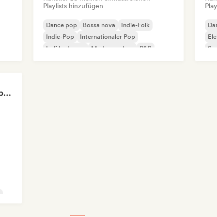
Playlists hinzufügen
Play
Dance pop
Bossa nova
Indie-Folk
Da
Indie-Pop
Internationaler Pop
El
Lofi bedroom
Moderner Jazz
R&B
So
Can't Stop Won't Stop 🪩 Electropop, Dance-Pop & Nu Disco