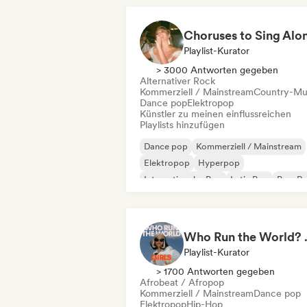
Playlist-Kurator
> 3000 Antworten gegeben
Alternativer Rock
Kommerziell / Mainstream
Country-Mu
Dance pop
Elektropop
Künstler zu meinen einflussreichen
Playlists hinzufügen
Dance pop
Kommerziell / Mainstream
Elektropop
Hyperpop
Internationaler Pop
Latin Pop
Pop-R
Synthpop
Who Run the World?
Playlist-Kurator
> 1700 Antworten gegeben
Afrobeat / Afropop
Kommerziell / Mainstream
Dance pop
Elektropop
Hip-Hop