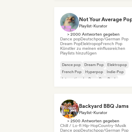
Playlist-Kurator
> 2000 Antworten gegeben
Dance pop
Deutschpop/German Pop
Dream Pop
Elektropop
French Pop
Künstler zu meinen einflussreichen
Playlists hinzufügen
Dance pop
Dream Pop
Elektropop
French Pop
Hyperpop
Indie-Pop
Internationaler Pop
Pop-Rock
Backyard BBQ Jams
Playlist-Kurator
> 2500 Antworten gegeben
Chill / Lo-fi Hip-Hop
Country-Musik
Dance pop
Deutschpop/German Pop