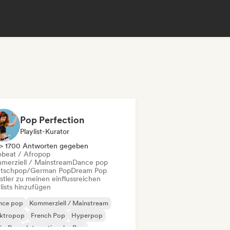
Pop Perfection
Playlist-Kurator
> 1700 Antworten gegeben
obeat / Afropop
merziell / Mainstream
Dance pop
tschpop/German Pop
Dream Pop
stler zu meinen einflussreichen
lists hinzufügen
nce pop
Kommerziell / Mainstream
ektropop
French Pop
Hyperpop
ie-Pop
Internationaler Pop