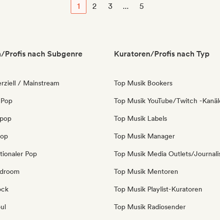
1
2
3
...
5
/Profis nach Subgenre
Kuratoren/Profis nach Typ
ziell / Mainstream
Top Musik Bookers
 Pop
Top Musik YouTube/Twitch -Kanäl
opop
Top Musik Labels
Pop
Top Musik Manager
tionaler Pop
Top Musik Media Outlets/Journali
edroom
Top Musik Mentoren
ock
Top Musik Playlist-Kuratoren
ul
Top Musik Radiosender