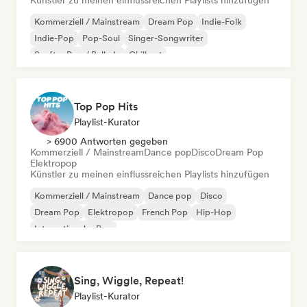
Künstler zu meinen einflussreichen Playlists hinzufügen
Kommerziell / Mainstream
Dream Pop
Indie-Folk
Indie-Pop
Pop-Soul
Singer-Songwriter
Sanfter Pop / Ballade
Chill out
Top Pop Hits
Playlist-Kurator
> 6900 Antworten gegeben
Kommerziell / Mainstream
Dance pop
Disco
Dream Pop
Elektropop
Künstler zu meinen einflussreichen Playlists hinzufügen
Kommerziell / Mainstream
Dance pop
Disco
Dream Pop
Elektropop
French Pop
Hip-Hop
Internationaler Pop
Sing, Wiggle, Repeat!
Playlist-Kurator