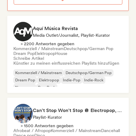
Aquí Música Revista
Media Outlet/Journalist, Playlist-Kurator
> 2200 Antworten gegeben
Kommerziell / Mainstream
Deutschpop/German Pop
Dream Pop
Elektropop
House
Schreibe Artikel
Künstler zu meinen einflussreichen Playlists hinzufügen
Kommerziell / Mainstream
Deutschpop/German Pop
Dream Pop
Elektropop
Indie-Pop
Indie-Rock
New wave
Pop-Punk
Can't Stop Won't Stop 🪩 Electropop, Dance-Pop & Nu Disco
Playlist-Kurator
> 1500 Antworten gegeben
Afrobeat / Afropop
Kommerziell / Mainstream
Dancehall
Dance pop
Disco