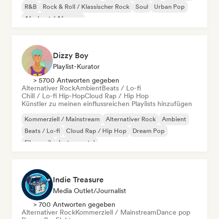
R&B
Rock & Roll / Klassischer Rock
Soul
Urban Pop
Afrobeat / Afropop
Dizzy Boy
Playlist-Kurator
> 5700 Antworten gegeben
Alternativer Rock
Ambient
Beats / Lo-fi
Chill / Lo-fi Hip-Hop
Cloud Rap / Hip Hop
Künstler zu meinen einflussreichen Playlists hinzufügen
Kommerziell / Mainstream
Alternativer Rock
Ambient
Beats / Lo-fi
Cloud Rap / Hip Hop
Dream Pop
Filmmusik
Instrumental
Indie Treasure
Media Outlet/Journalist
> 700 Antworten gegeben
Alternativer Rock
Kommerziell / Mainstream
Dance pop