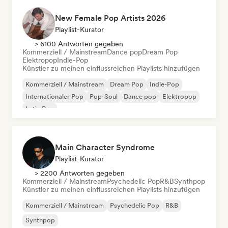
New Female Pop Artists 2026
Playlist-Kurator
> 6100 Antworten gegeben
Kommerziell / Mainstream
Dance pop
Dream Pop
Elektropop
Indie-Pop
Künstler zu meinen einflussreichen Playlists hinzufügen
Kommerziell / Mainstream
Dream Pop
Indie-Pop
Internationaler Pop
Pop-Soul
Dance pop
Elektropop
Latin Pop
Main Character Syndrome
Playlist-Kurator
> 2200 Antworten gegeben
Kommerziell / Mainstream
Psychedelic Pop
R&B
Synthpop
Künstler zu meinen einflussreichen Playlists hinzufügen
Kommerziell / Mainstream
Psychedelic Pop
R&B
Synthpop