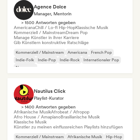
Agence Dolce
Manager, Mentorin
> 1500 Antworten gegeben
Americana
Chill / Lo-fi Hip-Hop
Klassische Musik
Kommerziell / Mainstream
Dream Pop
Manage Künstler in ihrer Karriere
Gib Künstlern konstruktive Ratschläge
Kommerziell / Mainstream
Americana
French Pop
Indie-Folk
Indie-Pop
Indie-Rock
Internationaler Pop
New wave
Nautilus Click
Playlist-Kurator
> 1400 Antworten gegeben
Afrikanische Musik
Afrobeat / Afropop
Afro House / Amapiano
Brasilianische Musik
Klassische Musik
Künstler zu meinen einflussreichen Playlists hinzufügen
Kommerziell / Mainstream
Afrikanische Musik
Hip-Hop