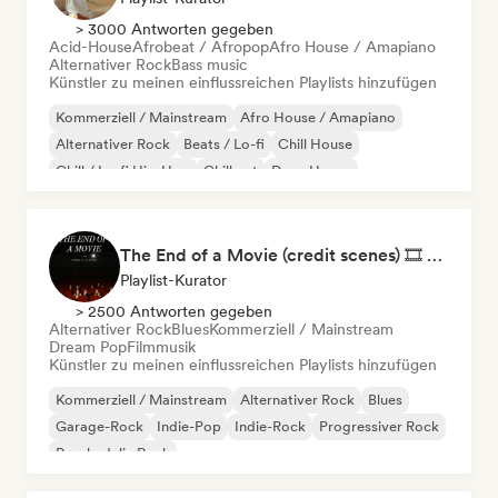
> 3000 Antworten gegeben
Acid-House
Afrobeat / Afropop
Afro House / Amapiano
Alternativer Rock
Bass music
Künstler zu meinen einflussreichen Playlists hinzufügen
Kommerziell / Mainstream
Afro House / Amapiano
Alternativer Rock
Beats / Lo-fi
Chill House
Chill / Lo-fi Hip-Hop
Chill out
Deep House
The End of a Movie (credit scenes) 🎞️ Cinematic Dream Pop & Bedroom Indie
Playlist-Kurator
> 2500 Antworten gegeben
Alternativer Rock
Blues
Kommerziell / Mainstream
Dream Pop
Filmmusik
Künstler zu meinen einflussreichen Playlists hinzufügen
Kommerziell / Mainstream
Alternativer Rock
Blues
Garage-Rock
Indie-Pop
Indie-Rock
Progressiver Rock
Psychedelic Rock