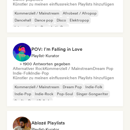
Künstler zu meinen einflussreichen Playlists hinzufügen
Kommerziell / Mainstream
Afrobeat / Afropop
Dancehall
Dance pop
Disco
Elektropop
Internationaler Pop
Latin Pop
POV: I'm Falling in Love
Playlist-Kurator
> 1900 Antworten gegeben
Alternativer Rock
Kommerziell / Mainstream
Dream Pop
Indie-Folk
Indie-Pop
Künstler zu meinen einflussreichen Playlists hinzufügen
Kommerziell / Mainstream
Dream Pop
Indie-Folk
Indie-Pop
Indie-Rock
Pop-Soul
Singer-Songwriter
Sanfter Pop / Ballade
Ablozé Playlists
Playlist-Kurator