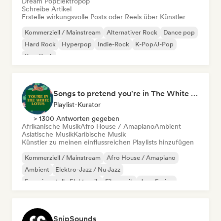
Dream Pop
Elektropop
Schreibe Artikel
Erstelle wirkungsvolle Posts oder Reels über Künstler
Kommerziell / Mainstream
Alternativer Rock
Dance pop
Hard Rock
Hyperpop
Indie-Rock
K-Pop/J-Pop
Pop-Punk
Songs to pretend you're in The White Lotus
Playlist-Kurator
> 1300 Antworten gegeben
Afrikanische Musik
Afro House / Amapiano
Ambient
Asiatische Musik
Karibische Musik
Künstler zu meinen einflussreichen Playlists hinzufügen
Kommerziell / Mainstream
Afro House / Amapiano
Ambient
Elektro-Jazz / Nu Jazz
Experimentelle Elektronik
Filmmusik
Jazz-Fusion
Hyperpop
SnipSounds