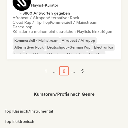
Playlist-Kurator
> 3800 Antworten gegeben
Afrobeat / Afropop
Alternativer Rock
Cloud Rap / Hip Hop
Kommerziell / Mainstream
Dance pop
Künstler zu meinen einflussreichen Playlists hinzufügen
Kommerziell / Mainstream
Afrobeat / Afropop
Alternativer Rock
Deutschpop/German Pop
Electronica
Funk
Hard Dance / Hardcore / Hardstyle
Hip-Hop
1
...
2
...
5
Kuratoren/Profis nach Genre
Top Klassisch/Instrumental
Top Elektronisch