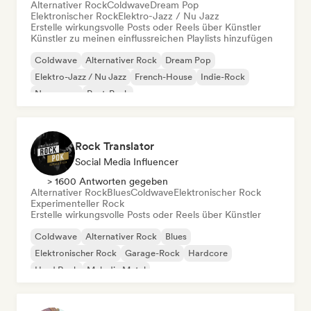
Alternativer Rock
Coldwave
Dream Pop
Elektronischer Rock
Elektro-Jazz / Nu Jazz
Erstelle wirkungsvolle Posts oder Reels über Künstler
Künstler zu meinen einflussreichen Playlists hinzufügen
Coldwave
Alternativer Rock
Dream Pop
Elektro-Jazz / Nu Jazz
French-House
Indie-Rock
New wave
Post-Punk
Rock Translator
Social Media Influencer
> 1600 Antworten gegeben
Alternativer Rock
Blues
Coldwave
Elektronischer Rock
Experimenteller Rock
Erstelle wirkungsvolle Posts oder Reels über Künstler
Coldwave
Alternativer Rock
Blues
Elektronischer Rock
Garage-Rock
Hardcore
Hard Rock
Melodic Metal