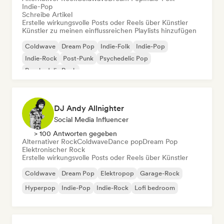
Indie-Pop
Schreibe Artikel
Erstelle wirkungsvolle Posts oder Reels über Künstler
Künstler zu meinen einflussreichen Playlists hinzufügen
Coldwave
Dream Pop
Indie-Folk
Indie-Pop
Indie-Rock
Post-Punk
Psychedelic Pop
Psychedelic Rock
DJ Andy Allnighter
Social Media Influencer
> 100 Antworten gegeben
Alternativer Rock
Coldwave
Dance pop
Dream Pop
Elektronischer Rock
Erstelle wirkungsvolle Posts oder Reels über Künstler
Coldwave
Dream Pop
Elektropop
Garage-Rock
Hyperpop
Indie-Pop
Indie-Rock
Lofi bedroom