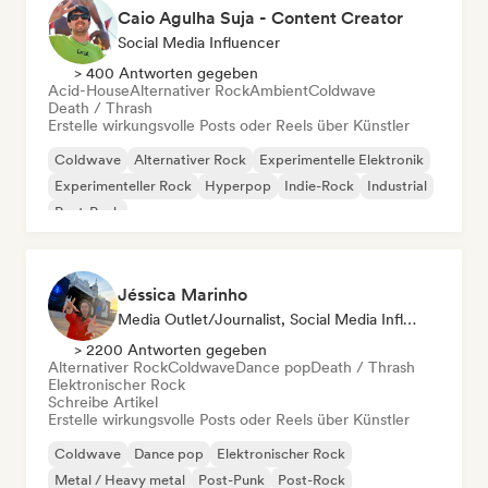
Caio Agulha Suja - Content Creator
Social Media Influencer
> 400 Antworten gegeben
Acid-House
Alternativer Rock
Ambient
Coldwave
Death / Thrash
Erstelle wirkungsvolle Posts oder Reels über Künstler
Coldwave
Alternativer Rock
Experimentelle Elektronik
Experimenteller Rock
Hyperpop
Indie-Rock
Industrial
Post-Punk
Jéssica Marinho
Media Outlet/Journalist, Social Media Influencer
> 2200 Antworten gegeben
Alternativer Rock
Coldwave
Dance pop
Death / Thrash
Elektronischer Rock
Schreibe Artikel
Erstelle wirkungsvolle Posts oder Reels über Künstler
Coldwave
Dance pop
Elektronischer Rock
Metal / Heavy metal
Post-Punk
Post-Rock