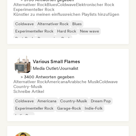
Alternativer Rock
Blues
Coldwave
Elektronischer Rock
Experimenteller Rock
Künstler zu meinen einflussreichen Playlists hinzufügen
Coldwave
Alternativer Rock
Blues
Experimenteller Rock
Hard Rock
New wave
Post-Rock
Progressiver Rock
Various Small Flames
Media Outlet/Journalist
> 3400 Antworten gegeben
Alternativer Rock
Americana
Arabische Musik
Coldwave
Country-Musik
Schreibe Artikel
Coldwave
Americana
Country-Musik
Dream Pop
Experimenteller Rock
Garage-Rock
Indie-Folk
Indie-Pop