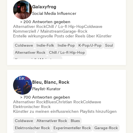
Galaxyfrog
Social Media Influencer
> 200 Antworten gegeben
Alternativer Rock
Chill / Lo-fi Hip-Hop
Coldwave
Kommerziell / Mainstream
Garage-Rock
Erstelle wirkungsvolle Posts oder Reels über Künstler
Coldwave
Indie-Folk
Indie-Pop
K-Pop/J-Pop
Soul
Alternativer Rock
Chill / Lo-fi Hip-Hop
Kommerziell / Mainstream
Bleu, Blanc, Rock
Playlist-Kurator
> 700 Antworten gegeben
Alternativer Rock
Blues
Christian Rock
Coldwave
Elektronischer Rock
Künstler zu meinen einflussreichen Playlists hinzufügen
Coldwave
Alternativer Rock
Blues
Elektronischer Rock
Experimenteller Rock
Garage-Rock