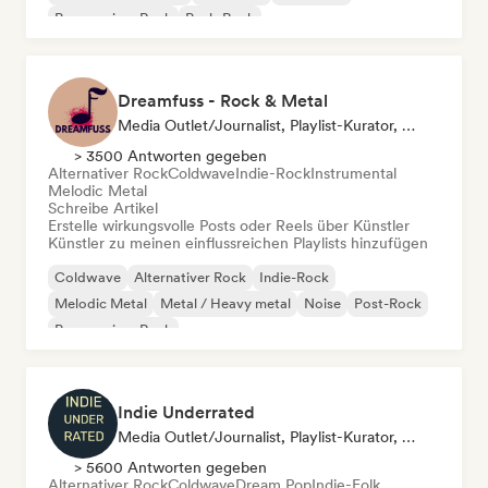
Progressiver Rock
Punk-Rock
Dreamfuss - Rock & Metal
Media Outlet/Journalist, Playlist-Kurator, Social Media Influencer
> 3500 Antworten gegeben
Alternativer Rock
Coldwave
Indie-Rock
Instrumental
Melodic Metal
Schreibe Artikel
Erstelle wirkungsvolle Posts oder Reels über Künstler
Künstler zu meinen einflussreichen Playlists hinzufügen
Coldwave
Alternativer Rock
Indie-Rock
Melodic Metal
Metal / Heavy metal
Noise
Post-Rock
Progressiver Rock
Indie Underrated
Media Outlet/Journalist, Playlist-Kurator, Social Media Influencer
> 5600 Antworten gegeben
Alternativer Rock
Coldwave
Dream Pop
Indie-Folk