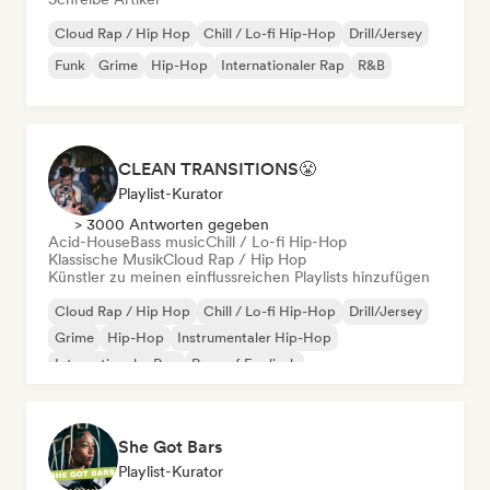
Cloud Rap / Hip Hop
Chill / Lo-fi Hip-Hop
Drill/Jersey
Funk
Grime
Hip-Hop
Internationaler Rap
R&B
CLEAN TRANSITIONS😤
Playlist-Kurator
> 3000 Antworten gegeben
Acid-House
Bass music
Chill / Lo-fi Hip-Hop
Klassische Musik
Cloud Rap / Hip Hop
Künstler zu meinen einflussreichen Playlists hinzufügen
Cloud Rap / Hip Hop
Chill / Lo-fi Hip-Hop
Drill/Jersey
Grime
Hip-Hop
Instrumentaler Hip-Hop
Internationaler Rap
Rap auf Englisch
She Got Bars
Playlist-Kurator