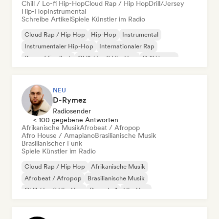
Chill / Lo-fi Hip-Hop
Cloud Rap / Hip Hop
Drill/Jersey
Hip-Hop
Instrumental
Schreibe Artikel
Spiele Künstler im Radio
Cloud Rap / Hip Hop
Hip-Hop
Instrumental
Instrumentaler Hip-Hop
Internationaler Rap
Rap auf Englisch
Chill / Lo-fi Hip-Hop
Drill/Jersey
NEU
D-Rymez
Radiosender
< 100 gegebene Antworten
Afrikanische Musik
Afrobeat / Afropop
Afro House / Amapiano
Brasilianische Musik
Brasilianischer Funk
Spiele Künstler im Radio
Cloud Rap / Hip Hop
Afrikanische Musik
Afrobeat / Afropop
Brasilianische Musik
Chill / Lo-fi Hip-Hop
Dancehall
Hip-Hop
Instrumentaler Hip-Hop