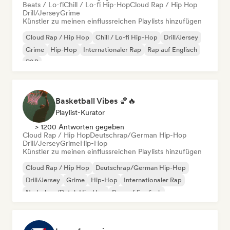
Beats / Lo-fi
Chill / Lo-fi Hip-Hop
Cloud Rap / Hip Hop
Drill/Jersey
Grime
Künstler zu meinen einflussreichen Playlists hinzufügen
Cloud Rap / Hip Hop
Chill / Lo-fi Hip-Hop
Drill/Jersey
Grime
Hip-Hop
Internationaler Rap
Rap auf Englisch
R&B
Basketball Vibes 🏀🔥
Playlist-Kurator
> 1200 Antworten gegeben
Cloud Rap / Hip Hop
Deutschrap/German Hip-Hop
Drill/Jersey
Grime
Hip-Hop
Künstler zu meinen einflussreichen Playlists hinzufügen
Cloud Rap / Hip Hop
Deutschrap/German Hip-Hop
Drill/Jersey
Grime
Hip-Hop
Internationaler Rap
Nederhop/Dutch Hip-Hop
Rap auf Englisch