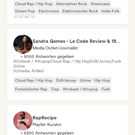
Cloud Rap / Hip Hop
Alternativer Rock
Americana
Dream Pop
Electronica
Elektronischer Rock
Indie-Folk
Indie-Rock
Sandra Gomes - Le Code Review & 1993initiales
Media Outlet/Journalist
> 5000 Antworten gegeben
Afrobeat / Afropop
Cloud Rap / Hip Hop
Drill/Jersey
Funk
Grime
Schreibe Artikel
Cloud Rap / Hip Hop
Drill/Jersey
Grime
Hip-Hop
Französischer Rap
Trap
Afrobeat / Afropop
Funk
RapRecipe
Playlist-Kurator
> 6300 Antworten gegeben