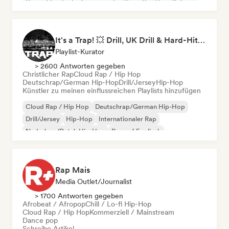
Rap auf Englisch
Französischer Rap
Rap/Trap Italiano
It's a Trap! 💥 Drill, UK Drill & Hard-Hitting Trap
Playlist-Kurator
> 2600 Antworten gegeben
Christlicher Rap
Cloud Rap / Hip Hop
Deutschrap/German Hip-Hop
Drill/Jersey
Hip-Hop
Künstler zu meinen einflussreichen Playlists hinzufügen
Cloud Rap / Hip Hop
Deutschrap/German Hip-Hop
Drill/Jersey
Hip-Hop
Internationaler Rap
Nederhop/Dutch Hip-Hop
Rap auf Englisch
Französischer Rap
Rap Mais
Media Outlet/Journalist
> 1700 Antworten gegeben
Afrobeat / Afropop
Chill / Lo-fi Hip-Hop
Cloud Rap / Hip Hop
Kommerziell / Mainstream
Dance pop
Schreibe Artikel