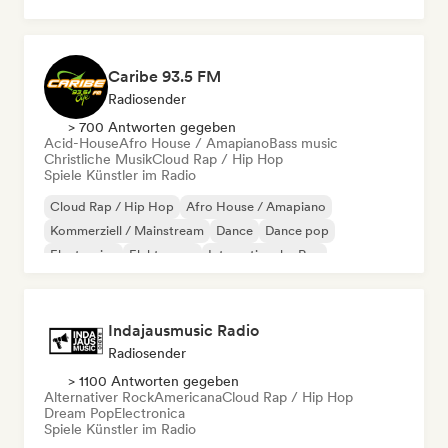
Hip-Hop
Neo / Modern Klassisch
Caribe 93.5 FM
Radiosender
> 700 Antworten gegeben
Acid-House
Afro House / Amapiano
Bass music
Christliche Musik
Cloud Rap / Hip Hop
Spiele Künstler im Radio
Cloud Rap / Hip Hop
Afro House / Amapiano
Kommerziell / Mainstream
Dance
Dance pop
Electronica
Elektropop
Internationaler Rap
Indajausmusic Radio
Radiosender
> 1100 Antworten gegeben
Alternativer Rock
Americana
Cloud Rap / Hip Hop
Dream Pop
Electronica
Spiele Künstler im Radio