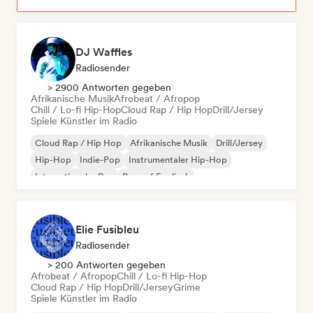
DJ Waffles
Radiosender
> 2900 Antworten gegeben
Afrikanische Musik
Afrobeat / Afropop
Chill / Lo-fi Hip-Hop
Cloud Rap / Hip Hop
Drill/Jersey
Spiele Künstler im Radio
Cloud Rap / Hip Hop
Afrikanische Musik
Drill/Jersey
Hip-Hop
Indie-Pop
Instrumentaler Hip-Hop
Internationaler Rap
Rap auf Englisch
Elie Fusibleu
Radiosender
> 200 Antworten gegeben
Afrobeat / Afropop
Chill / Lo-fi Hip-Hop
Cloud Rap / Hip Hop
Drill/Jersey
Grime
Spiele Künstler im Radio