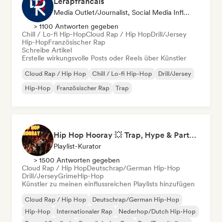
Lerapfrancais
Media Outlet/Journalist, Social Media Influencer
> 1100 Antworten gegeben
Chill / Lo-fi Hip-Hop
Cloud Rap / Hip Hop
Drill/Jersey
Hip-Hop
Französischer Rap
Schreibe Artikel
Erstelle wirkungsvolle Posts oder Reels über Künstler
Cloud Rap / Hip Hop
Chill / Lo-fi Hip-Hop
Drill/Jersey
Hip-Hop
Französischer Rap
Trap
Hip Hop Hooray 💥 Trap, Hype & Party Rap Bangers
Playlist-Kurator
> 1500 Antworten gegeben
Cloud Rap / Hip Hop
Deutschrap/German Hip-Hop
Drill/Jersey
Grime
Hip-Hop
Künstler zu meinen einflussreichen Playlists hinzufügen
Cloud Rap / Hip Hop
Deutschrap/German Hip-Hop
Hip-Hop
Internationaler Rap
Nederhop/Dutch Hip-Hop