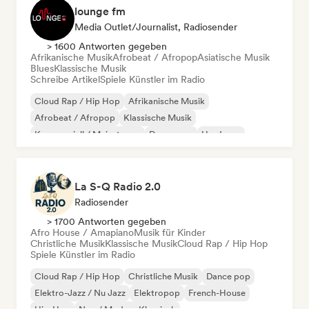
lounge fm
Media Outlet/Journalist, Radiosender
> 1600 Antworten gegeben
Afrikanische Musik
Afrobeat / Afropop
Asiatische Musik
Blues
Klassische Musik
Schreibe Artikel
Spiele Künstler im Radio
Cloud Rap / Hip Hop
Afrikanische Musik
Afrobeat / Afropop
Klassische Musik
Kommerziell / Mainstream
Dance pop
Hardcore
Hard Rock
La S-Q Radio 2.0
Radiosender
> 1700 Antworten gegeben
Afro House / Amapiano
Musik für Kinder
Christliche Musik
Klassische Musik
Cloud Rap / Hip Hop
Spiele Künstler im Radio
Cloud Rap / Hip Hop
Christliche Musik
Dance pop
Elektro-Jazz / Nu Jazz
Elektropop
French-House