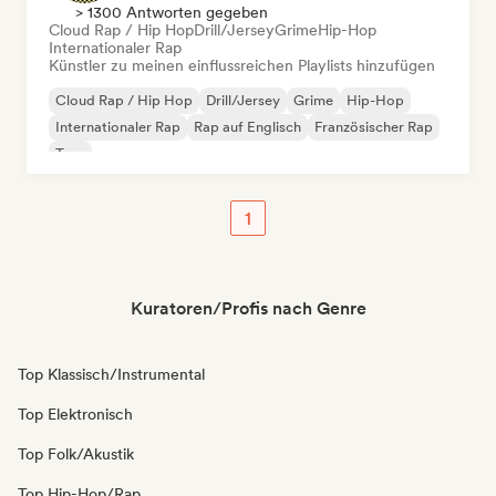
> 1300 Antworten gegeben
Cloud Rap / Hip Hop
Drill/Jersey
Grime
Hip-Hop
Internationaler Rap
Künstler zu meinen einflussreichen Playlists hinzufügen
Cloud Rap / Hip Hop
Drill/Jersey
Grime
Hip-Hop
Internationaler Rap
Rap auf Englisch
Französischer Rap
Trap
1
Kuratoren/Profis nach Genre
Top Klassisch/Instrumental
Top Elektronisch
Top Folk/Akustik
Top Hip-Hop/Rap