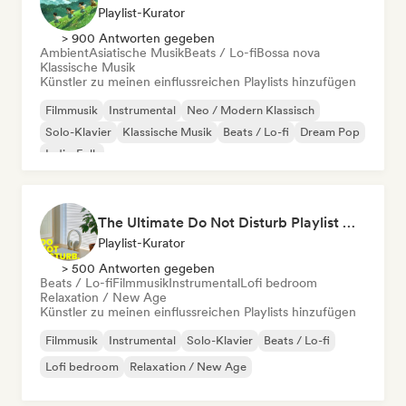
Playlist-Kurator
> 900 Antworten gegeben
Ambient
Asiatische Musik
Beats / Lo-fi
Bossa nova
Klassische Musik
Künstler zu meinen einflussreichen Playlists hinzufügen
Filmmusik
Instrumental
Neo / Modern Klassisch
Solo-Klavier
Klassische Musik
Beats / Lo-fi
Dream Pop
Indie-Folk
The Ultimate Do Not Disturb Playlist 🔕 Neo-Classical & Ambient Piano
Playlist-Kurator
> 500 Antworten gegeben
Beats / Lo-fi
Filmmusik
Instrumental
Lofi bedroom
Relaxation / New Age
Künstler zu meinen einflussreichen Playlists hinzufügen
Filmmusik
Instrumental
Solo-Klavier
Beats / Lo-fi
Lofi bedroom
Relaxation / New Age