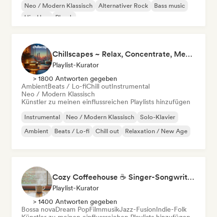
Neo / Modern Klassisch
Alternativer Rock
Bass music
Hip-Hop
Phonk
Chillscapes ~ Relax, Concentrate, Meditate, Sleep, Dream
Playlist-Kurator
> 1800 Antworten gegeben
Ambient
Beats / Lo-fi
Chill out
Instrumental
Neo / Modern Klassisch
Künstler zu meinen einflussreichen Playlists hinzufügen
Instrumental
Neo / Modern Klassisch
Solo-Klavier
Ambient
Beats / Lo-fi
Chill out
Relaxation / New Age
Cozy Coffeehouse ☕ Singer-Songwriter, Indie Folk & Acoustic
Playlist-Kurator
> 1400 Antworten gegeben
Bossa nova
Dream Pop
Filmmusik
Jazz-Fusion
Indie-Folk