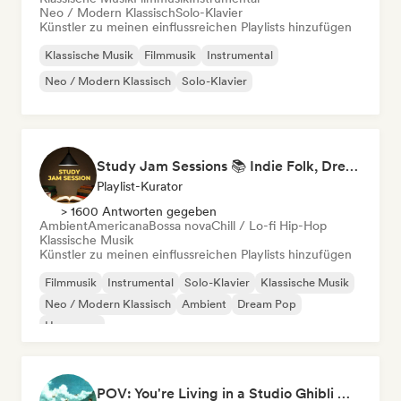
Neo / Modern Klassisch
Solo-Klavier
Künstler zu meinen einflussreichen Playlists hinzufügen
Klassische Musik
Filmmusik
Instrumental
Neo / Modern Klassisch
Solo-Klavier
Study Jam Sessions 📚 Indie Folk, Dream Pop & Singer-Songwriter
Playlist-Kurator
> 1600 Antworten gegeben
Ambient
Americana
Bossa nova
Chill / Lo-fi Hip-Hop
Klassische Musik
Künstler zu meinen einflussreichen Playlists hinzufügen
Filmmusik
Instrumental
Solo-Klavier
Klassische Musik
Neo / Modern Klassisch
Ambient
Dream Pop
Hyperpop
POV: You're Living in a Studio Ghibli Movie 🌱 Neo-Classical Piano & Dream Pop