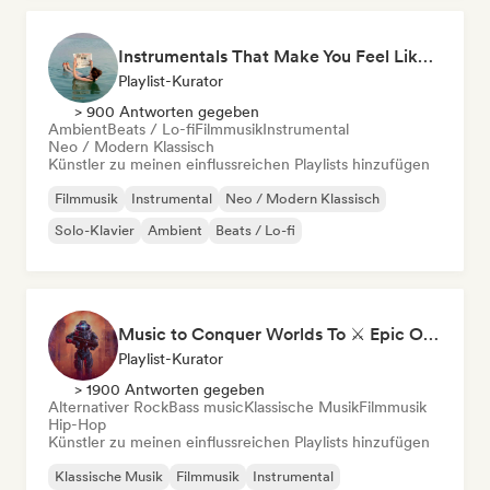
Instrumentals That Make You Feel Like Floating
Playlist-Kurator
> 900 Antworten gegeben
Ambient
Beats / Lo-fi
Filmmusik
Instrumental
Neo / Modern Klassisch
Künstler zu meinen einflussreichen Playlists hinzufügen
Filmmusik
Instrumental
Neo / Modern Klassisch
Solo-Klavier
Ambient
Beats / Lo-fi
Music to Conquer Worlds To ⚔️ Epic Orchestral, Cinematic & Trailer Music
Playlist-Kurator
> 1900 Antworten gegeben
Alternativer Rock
Bass music
Klassische Musik
Filmmusik
Hip-Hop
Künstler zu meinen einflussreichen Playlists hinzufügen
Klassische Musik
Filmmusik
Instrumental