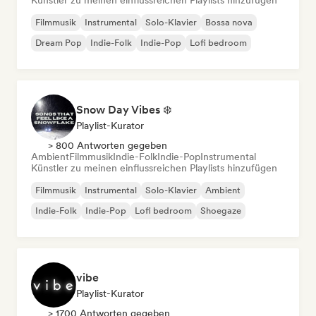
Künstler zu meinen einflussreichen Playlists hinzufügen
Filmmusik
Instrumental
Solo-Klavier
Bossa nova
Dream Pop
Indie-Folk
Indie-Pop
Lofi bedroom
Snow Day Vibes ❄️
Playlist-Kurator
> 800 Antworten gegeben
Ambient
Filmmusik
Indie-Folk
Indie-Pop
Instrumental
Künstler zu meinen einflussreichen Playlists hinzufügen
Filmmusik
Instrumental
Solo-Klavier
Ambient
Indie-Folk
Indie-Pop
Lofi bedroom
Shoegaze
vibe
Playlist-Kurator
> 1700 Antworten gegeben