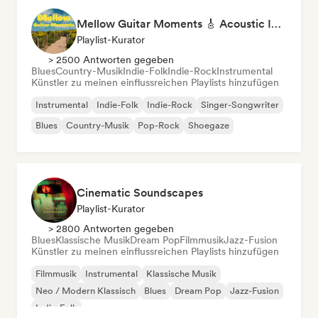
Mellow Guitar Moments 🎸 Acoustic Indie Folk & Singer-Songwriter
Playlist-Kurator
> 2500 Antworten gegeben
Blues
Country-Musik
Indie-Folk
Indie-Rock
Instrumental
Künstler zu meinen einflussreichen Playlists hinzufügen
Instrumental
Indie-Folk
Indie-Rock
Singer-Songwriter
Blues
Country-Musik
Pop-Rock
Shoegaze
Cinematic Soundscapes
Playlist-Kurator
> 2800 Antworten gegeben
Blues
Klassische Musik
Dream Pop
Filmmusik
Jazz-Fusion
Künstler zu meinen einflussreichen Playlists hinzufügen
Filmmusik
Instrumental
Klassische Musik
Neo / Modern Klassisch
Blues
Dream Pop
Jazz-Fusion
Indie-Folk