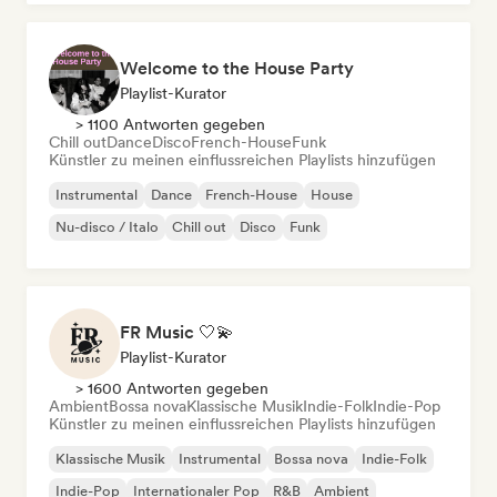
Welcome to the House Party
Playlist-Kurator
> 1100 Antworten gegeben
Chill out
Dance
Disco
French-House
Funk
Künstler zu meinen einflussreichen Playlists hinzufügen
Instrumental
Dance
French-House
House
Nu-disco / Italo
Chill out
Disco
Funk
FR Music 🤍💫
Playlist-Kurator
> 1600 Antworten gegeben
Ambient
Bossa nova
Klassische Musik
Indie-Folk
Indie-Pop
Künstler zu meinen einflussreichen Playlists hinzufügen
Klassische Musik
Instrumental
Bossa nova
Indie-Folk
Indie-Pop
Internationaler Pop
R&B
Ambient