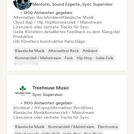
Mentorin, Sound Experte, Sync Supervisor
> 1200 Antworten gegeben
Alternativer Rock
Ambient
Klassische Musik
Cloud Rap / Hip Hop
Kommerziell / Mainstream
Lizenziere oder vertrete Tracks für Sync
Gebe Künstlern detailliertes Feedback zu dem Klang/der
Produktion
Gib Künstlern konstruktive Ratschläge
Klassische Musik
Alternativer Rock
Ambient
Kommerziell / Mainstream
Funk
Hip-Hop
Indie-Folk
Instrumental
Treehouse Music
Sync Supervisor
> 3100 Antworten gegeben
Afrobeat / Afropop
Alternativer Rock
Blues
Klassische Musik
Kommerziell / Mainstream
Lizenziere oder vertrete Tracks für Sync
Klassische Musik
Kommerziell / Mainstream
Electronica
Urlaubsmusik
Indie-Folk
Indie-Pop
Pop-Rock