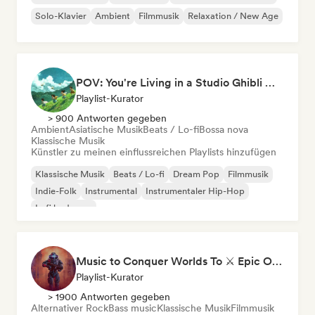
Solo-Klavier
Ambient
Filmmusik
Relaxation / New Age
POV: You're Living in a Studio Ghibli Movie 🌱 Neo-Classical Piano & Dream Pop
Playlist-Kurator
> 900 Antworten gegeben
Ambient
Asiatische Musik
Beats / Lo-fi
Bossa nova
Klassische Musik
Künstler zu meinen einflussreichen Playlists hinzufügen
Klassische Musik
Beats / Lo-fi
Dream Pop
Filmmusik
Indie-Folk
Instrumental
Instrumentaler Hip-Hop
Lofi bedroom
Music to Conquer Worlds To ⚔️ Epic Orchestral, Cinematic & Trailer Music
Playlist-Kurator
> 1900 Antworten gegeben
Alternativer Rock
Bass music
Klassische Musik
Filmmusik