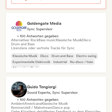
Goldengate Media
Sync Supervisor
> 100 Antworten gegeben
Alternativer Rock
Bass music
Klassische Musik
Disco
Drum and Bass
Lizenziere oder vertrete Tracks für Sync
Klassische Musik
Disco
Drum and Bass
Electro swing
Experimentelle Elektronik
Industrial
Nu-disco / Italo
Alternativer Rock
Guido Tongiorgi
Sound Experte, Sync Supervisor
> 100 Antworten gegeben
Ambient
Americana
Klassische Musik
Kommerziell / Mainstream
Dance pop
Gebe Künstlern detailliertes Feedback zu dem Klang/der