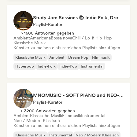
Study Jam Sessions 📚 Indie Folk, Dream Pop & Singer-Songwriter
Playlist-Kurator
> 1600 Antworten gegeben
Ambient
Americana
Bossa nova
Chill / Lo-fi Hip-Hop
Klassische Musik
Künstler zu meinen einflussreichen Playlists hinzufügen
Klassische Musik
Ambient
Dream Pop
Filmmusik
Hyperpop
Indie-Folk
Indie-Pop
Instrumental
MNOMUSIC - SOFT PIANO and NEO-CLASSICAL
Playlist-Kurator
> 3200 Antworten gegeben
Ambient
Klassische Musik
Filmmusik
Instrumental
Neo / Modern Klassisch
Künstler zu meinen einflussreichen Playlists hinzufügen
Klassische Musik
Instrumental
Neo / Modern Klassisch