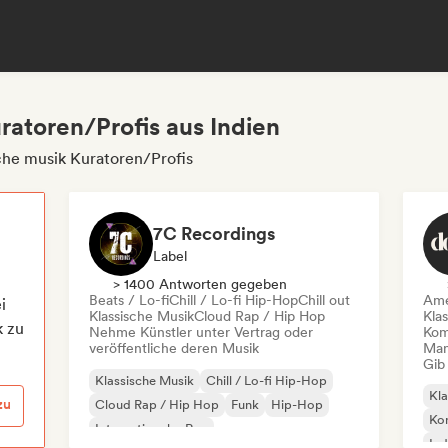
ratoren/Profis aus Indien
che musik Kuratoren/Profis
7C Recordings
Label
> 1400 Antworten gegeben
Beats / Lo-fi
Chill / Lo-fi Hip-Hop
Chill out
Ame
i
Klassische Musik
Cloud Rap / Hip Hop
Kla
k zu
Nehme Künstler unter Vertrag oder
Kom
veröffentliche deren Musik
Mana
Gib
Klassische Musik
Chill / Lo-fi Hip-Hop
Kla
zu
Cloud Rap / Hip Hop
Funk
Hip-Hop
Kom
Internationaler Rap
Ind