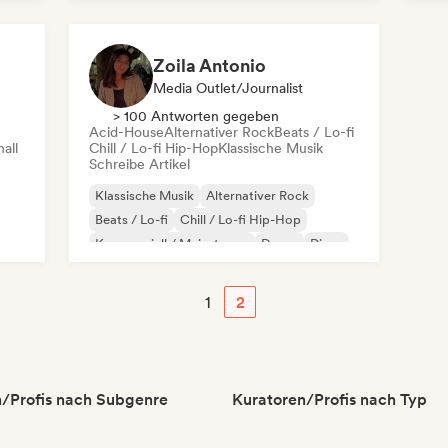
Nederhop/Dutch Hip-Hop
Int
Rap auf Englisch
Zoila Antonio
Media Outlet/Journalist
> 100 Antworten gegeben
Acid-House
Alternativer Rock
Beats / Lo-fi
all
Chill / Lo-fi Hip-Hop
Klassische Musik
Schreibe Artikel
Klassische Musik
Alternativer Rock
Beats / Lo-fi
Chill / Lo-fi Hip-Hop
Kommerziell / Mainstream
Dance
Disco
Dream Pop
1
2
/Profis nach Subgenre
Kuratoren/Profis nach Typ