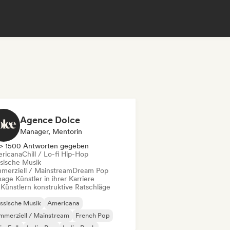
Agence Dolce
Manager, Mentorin
> 1500 Antworten gegeben
ricana
Chill / Lo-fi Hip-Hop
ssische Musik
merziell / Mainstream
Dream Pop
ge Künstler in ihrer Karriere
 Künstlern konstruktive Ratschläge
ssische Musik
Americana
merziell / Mainstream
French Pop
ie-Folk
Indie-Pop
Indie-Rock