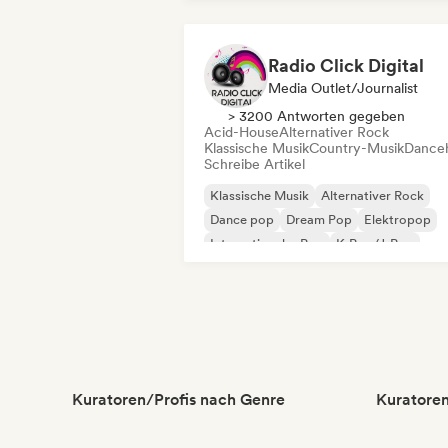
Radio Click Digital
Media Outlet/Journalist
> 3200 Antworten gegeben
Acid-House
Alternativer Rock
Klassische Musik
Country-Musik
Danceh
Schreibe Artikel
Klassische Musik
Alternativer Rock
Dance pop
Dream Pop
Elektropop
Internationaler Pop
K-Pop/J-Pop
Pop-Rock
Kuratoren/Profis nach Genre
Kuratoren