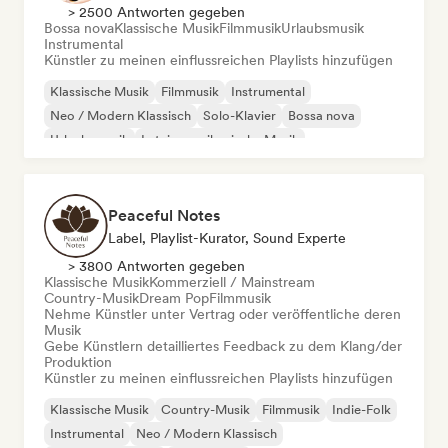
> 2500 Antworten gegeben
Bossa nova
Klassische Musik
Filmmusik
Urlaubsmusik
Instrumental
Künstler zu meinen einflussreichen Playlists hinzufügen
Klassische Musik
Filmmusik
Instrumental
Neo / Modern Klassisch
Solo-Klavier
Bossa nova
Urlaubsmusik
Lateinamerikanische Musik
Peaceful Notes
Label, Playlist-Kurator, Sound Experte
> 3800 Antworten gegeben
Klassische Musik
Kommerziell / Mainstream
Country-Musik
Dream Pop
Filmmusik
Nehme Künstler unter Vertrag oder veröffentliche deren
Musik
Gebe Künstlern detailliertes Feedback zu dem Klang/der
Produktion
Künstler zu meinen einflussreichen Playlists hinzufügen
Klassische Musik
Country-Musik
Filmmusik
Indie-Folk
Instrumental
Neo / Modern Klassisch