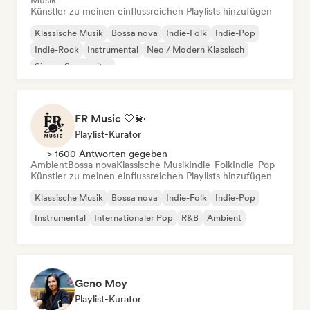
Musik
Künstler zu meinen einflussreichen Playlists hinzufügen
Klassische Musik
Bossa nova
Indie-Folk
Indie-Pop
Indie-Rock
Instrumental
Neo / Modern Klassisch
Singer-Songwriter
FR Music 🤍💫
Playlist-Kurator
> 1600 Antworten gegeben
Ambient
Bossa nova
Klassische Musik
Indie-Folk
Indie-Pop
Künstler zu meinen einflussreichen Playlists hinzufügen
Klassische Musik
Bossa nova
Indie-Folk
Indie-Pop
Instrumental
Internationaler Pop
R&B
Ambient
Geno Moy
Playlist-Kurator