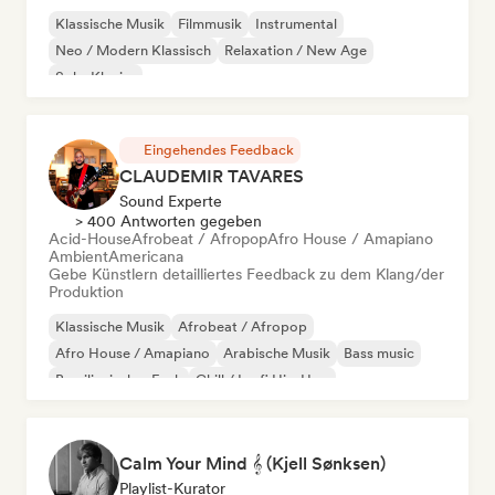
Klassische Musik
Filmmusik
Instrumental
Neo / Modern Klassisch
Relaxation / New Age
Solo-Klavier
Eingehendes Feedback
CLAUDEMIR TAVARES
Sound Experte
> 400 Antworten gegeben
Acid-House
Afrobeat / Afropop
Afro House / Amapiano
Ambient
Americana
Gebe Künstlern detailliertes Feedback zu dem Klang/der
Produktion
Klassische Musik
Afrobeat / Afropop
Afro House / Amapiano
Arabische Musik
Bass music
Brasilianischer Funk
Chill / Lo-fi Hip-Hop
Cloud Rap / Hip Hop
Calm Your Mind 𝄞 (Kjell Sønksen)
Playlist-Kurator