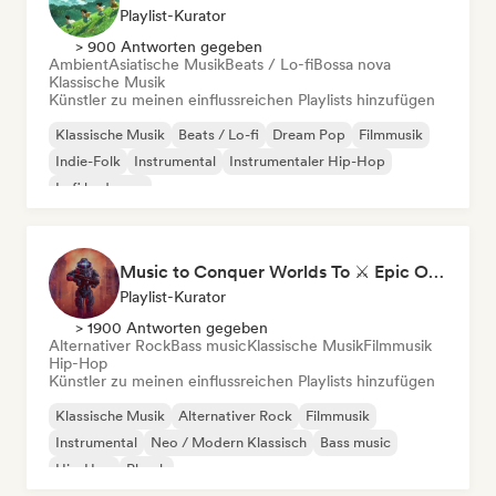
Playlist-Kurator
> 900 Antworten gegeben
Ambient
Asiatische Musik
Beats / Lo-fi
Bossa nova
Klassische Musik
Künstler zu meinen einflussreichen Playlists hinzufügen
Klassische Musik
Beats / Lo-fi
Dream Pop
Filmmusik
Indie-Folk
Instrumental
Instrumentaler Hip-Hop
Lofi bedroom
Music to Conquer Worlds To ⚔️ Epic Orchestral, Cinematic & Trailer Music
Playlist-Kurator
> 1900 Antworten gegeben
Alternativer Rock
Bass music
Klassische Musik
Filmmusik
Hip-Hop
Künstler zu meinen einflussreichen Playlists hinzufügen
Klassische Musik
Alternativer Rock
Filmmusik
Instrumental
Neo / Modern Klassisch
Bass music
Hip-Hop
Phonk