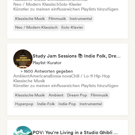
Neo / Modern Klassisch
Solo-Klavier
Künstler zu meinen einflussreichen Playlists hinzufügen
Klassische Musik
Filmmusik
Instrumental
Neo / Modern Klassisch
Solo-Klavier
Study Jam Sessions 📚 Indie Folk, Dream Pop & Singer-Songwriter
Playlist-Kurator
> 1600 Antworten gegeben
Ambient
Americana
Bossa nova
Chill / Lo-fi Hip-Hop
Klassische Musik
Künstler zu meinen einflussreichen Playlists hinzufügen
Klassische Musik
Ambient
Dream Pop
Filmmusik
Hyperpop
Indie-Folk
Indie-Pop
Instrumental
POV: You're Living in a Studio Ghibli Movie 🌱 Neo-Classical Piano & Dream Pop