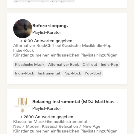
Singer-Songwriter
Solo-Klavier
Before sleeping.
Playlist-Kurator
> 4100 Antworten gegeben
Alternativer Rock
Chill out
Klassische Musik
Indie-Pop
Indie-Rock
Künstler zu meinen einflussreichen Playlists hinzufügen
Klassische Musik
Alternativer Rock
Chill out
Indie-Pop
Indie-Rock
Instrumental
Pop-Rock
Pop-Soul
Relaxing Instrumental (MDJ Matthias De Jaeger)
Playlist-Kurator
> 2800 Antworten gegeben
Klassische Musik
Filmmusik
Instrumental
Neo / Modern Klassisch
Relaxation / New Age
Künstler zu meinen einflussreichen Playlists hinzufügen