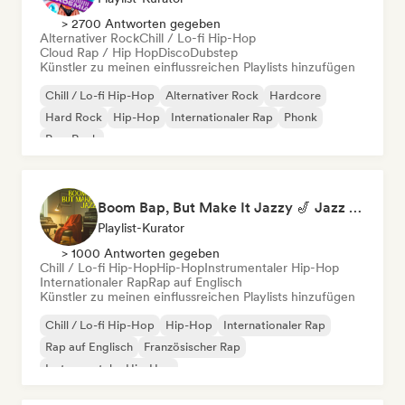
> 2700 Antworten gegeben
Alternativer Rock
Chill / Lo-fi Hip-Hop
Cloud Rap / Hip Hop
Disco
Dubstep
Künstler zu meinen einflussreichen Playlists hinzufügen
Chill / Lo-fi Hip-Hop
Alternativer Rock
Hardcore
Hard Rock
Hip-Hop
Internationaler Rap
Phonk
Pop-Rock
Boom Bap, But Make It Jazzy 🎷 Jazz Rap, Underground & Conscious Hip-Hop
Playlist-Kurator
> 1000 Antworten gegeben
Chill / Lo-fi Hip-Hop
Hip-Hop
Instrumentaler Hip-Hop
Internationaler Rap
Rap auf Englisch
Künstler zu meinen einflussreichen Playlists hinzufügen
Chill / Lo-fi Hip-Hop
Hip-Hop
Internationaler Rap
Rap auf Englisch
Französischer Rap
Instrumentaler Hip-Hop