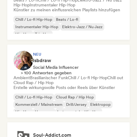
Beats / Lo-fi
Chill / Lo-fi Hip-Hop
Elektro-Jazz / Nu Jazz
Hip-Hop
Instrumentaler Hip-Hop
Künstler zu meinen einflussreichen Playlists hinzufügen
Chill / Lo-fi Hip-Hop
Beats / Lo-fi
Instrumentaler Hip-Hop
Elektro-Jazz / Nu Jazz
Hip-Hop
Trip Hop
NEU
lsbdraw
Social Media Influencer
> 100 Antworten gegeben
Ambient
Brasilianischer Funk
Chill / Lo-fi Hip-Hop
Chill out
Cloud Rap / Hip Hop
Erstelle wirkungsvolle Posts oder Reels über Künstler
Chill / Lo-fi Hip-Hop
Cloud Rap / Hip Hop
Kommerziell / Mainstream
Drill/Jersey
Elektropop
Hip-Hop
Hyperpop
Instrumentaler Hip-Hop
Soul-Addict.com