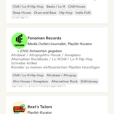
Chill / Lo-fi Hip-Hop
Beats / Lo-fi
Chill House
Deep House
Drum and Bass
Hip-Hop
Indie-Folk
Indie-Pop
Fenomen Records
Media Outlet/Journalist, Playlist-Kurator
> 2700 Antworten gegeben
Afrobeat / Afropop
Afro House / Amapiano
Alternativer Rock
Beats / Lo-fi
Chill / Lo-fi Hip-Hop
Schreibe Artikel
Künstler zu meinen einflussreichen Playlists hinzufügen
Chill / Lo-fi Hip-Hop
Afrobeat / Afropop
Afro House / Amapiano
Alternativer Rock
Drill/Jersey
Hip-Hop
Instrumentaler Hip-Hop
Melodic & Progressive House
Beat's Tailors
Playlist-Kurator