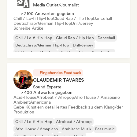
Media Outlet/Journalist
> 2100 Antworten gegeben
Chill / Lo-fi Hip-Hop
Cloud Rap / Hip Hop
Dancehall
Deutschrap/German Hip-Hop
Drill/Jersey
Schreibe Artikel
Chill / Lo-fi Hip-Hop
Cloud Rap / Hip Hop
Dancehall
Deutschrap/German Hip-Hop
Drill/Jersey
Elektro-Jazz / Nu Jazz
Hip-Hop
Internationaler Rap
Eingehendes Feedback
CLAUDEMIR TAVARES
Sound Experte
> 400 Antworten gegeben
Acid-House
Afrobeat / Afropop
Afro House / Amapiano
Ambient
Americana
Gebe Künstlern detailliertes Feedback zu dem Klang/der
Produktion
Chill / Lo-fi Hip-Hop
Afrobeat / Afropop
Afro House / Amapiano
Arabische Musik
Bass music
Brasilianischer Funk
Klassische Musik