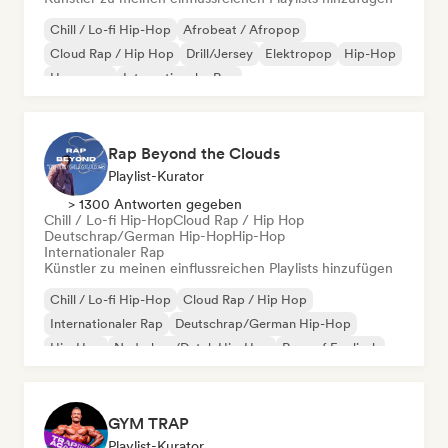
Chill / Lo-fi Hip-Hop
Afrobeat / Afropop
Cloud Rap / Hip Hop
Drill/Jersey
Elektropop
Hip-Hop
Hyperpop
Internationaler Rap
Rap Beyond the Clouds
Playlist-Kurator
> 1300 Antworten gegeben
Chill / Lo-fi Hip-Hop
Cloud Rap / Hip Hop
Deutschrap/German Hip-Hop
Hip-Hop
Internationaler Rap
Künstler zu meinen einflussreichen Playlists hinzufügen
Chill / Lo-fi Hip-Hop
Cloud Rap / Hip Hop
Internationaler Rap
Deutschrap/German Hip-Hop
Hip-Hop
Nederhop/Dutch Hip-Hop
Rap auf Englisch
Französischer Rap
GYM TRAP
Playlist-Kurator