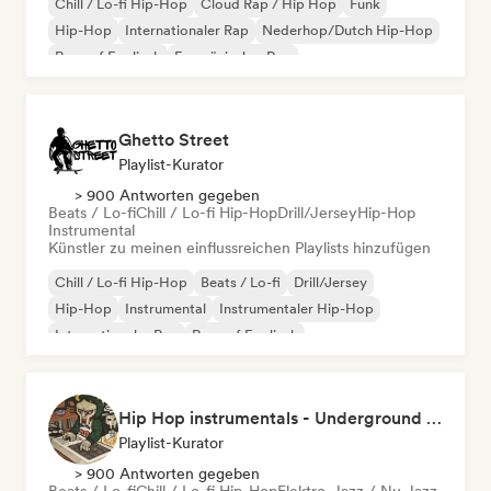
Chill / Lo-fi Hip-Hop
Cloud Rap / Hip Hop
Funk
Hip-Hop
Internationaler Rap
Nederhop/Dutch Hip-Hop
Rap auf Englisch
Französischer Rap
Ghetto Street
Playlist-Kurator
> 900 Antworten gegeben
Beats / Lo-fi
Chill / Lo-fi Hip-Hop
Drill/Jersey
Hip-Hop
Instrumental
Künstler zu meinen einflussreichen Playlists hinzufügen
Chill / Lo-fi Hip-Hop
Beats / Lo-fi
Drill/Jersey
Hip-Hop
Instrumental
Instrumentaler Hip-Hop
Internationaler Rap
Rap auf Englisch
Hip Hop instrumentals - Underground boombap & Lo Fi Hip Hop (by Snaap)
Playlist-Kurator
> 900 Antworten gegeben