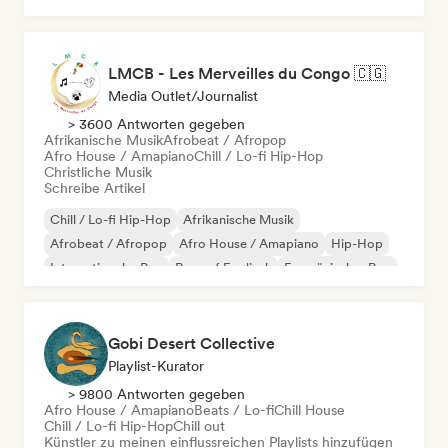
Cloud Rap / Hip Hop
LMCB - Les Merveilles du Congo 🇨🇬
Media Outlet/Journalist
> 3600 Antworten gegeben
Afrikanische Musik
Afrobeat / Afropop
Afro House / Amapiano
Chill / Lo-fi Hip-Hop
Christliche Musik
Schreibe Artikel
Chill / Lo-fi Hip-Hop
Afrikanische Musik
Afrobeat / Afropop
Afro House / Amapiano
Hip-Hop
Internationaler Rap
Rap auf Englisch
Französischer Rap
Gobi Desert Collective
Playlist-Kurator
> 9800 Antworten gegeben
Afro House / Amapiano
Beats / Lo-fi
Chill House
Chill / Lo-fi Hip-Hop
Chill out
Künstler zu meinen einflussreichen Playlists hinzufügen