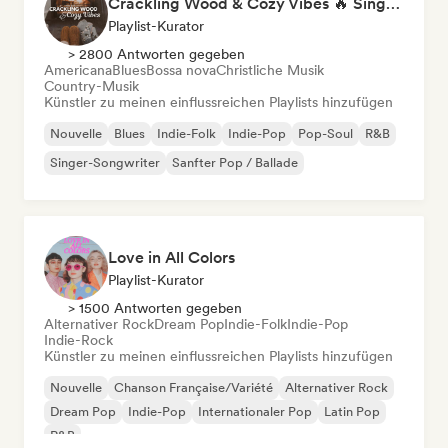
Crackling Wood & Cozy Vibes 🔥 Singer-Songwriter, Dream Pop & Bedroom Pop
Playlist-Kurator
> 2800 Antworten gegeben
Americana
Blues
Bossa nova
Christliche Musik
Country-Musik
Künstler zu meinen einflussreichen Playlists hinzufügen
Nouvelle
Blues
Indie-Folk
Indie-Pop
Pop-Soul
R&B
Singer-Songwriter
Sanfter Pop / Ballade
Love in All Colors
Playlist-Kurator
> 1500 Antworten gegeben
Alternativer Rock
Dream Pop
Indie-Folk
Indie-Pop
Indie-Rock
Künstler zu meinen einflussreichen Playlists hinzufügen
Nouvelle
Chanson Française/Variété
Alternativer Rock
Dream Pop
Indie-Pop
Internationaler Pop
Latin Pop
R&B