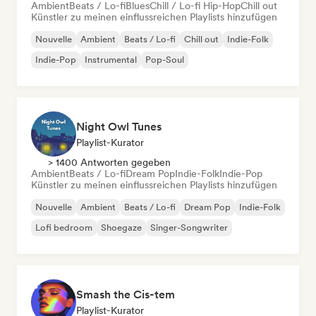
Ambient
Beats / Lo-fi
Blues
Chill / Lo-fi Hip-Hop
Chill out
Künstler zu meinen einflussreichen Playlists hinzufügen
Nouvelle
Ambient
Beats / Lo-fi
Chill out
Indie-Folk
Indie-Pop
Instrumental
Pop-Soul
Night Owl Tunes
Playlist-Kurator
> 1400 Antworten gegeben
Ambient
Beats / Lo-fi
Dream Pop
Indie-Folk
Indie-Pop
Künstler zu meinen einflussreichen Playlists hinzufügen
Nouvelle
Ambient
Beats / Lo-fi
Dream Pop
Indie-Folk
Lofi bedroom
Shoegaze
Singer-Songwriter
Smash the Cis-tem
Playlist-Kurator