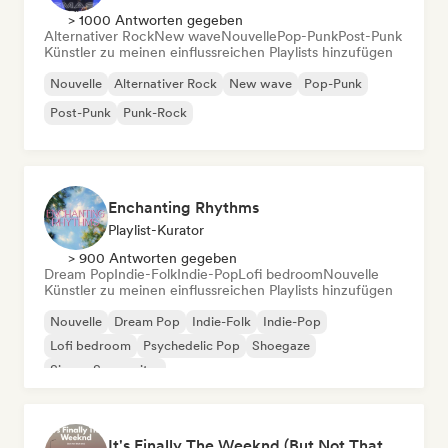
> 1000 Antworten gegeben
Alternativer Rock
New wave
Nouvelle
Pop-Punk
Post-Punk
Künstler zu meinen einflussreichen Playlists hinzufügen
Nouvelle
Alternativer Rock
New wave
Pop-Punk
Post-Punk
Punk-Rock
Enchanting Rhythms
Playlist-Kurator
> 900 Antworten gegeben
Dream Pop
Indie-Folk
Indie-Pop
Lofi bedroom
Nouvelle
Künstler zu meinen einflussreichen Playlists hinzufügen
Nouvelle
Dream Pop
Indie-Folk
Indie-Pop
Lofi bedroom
Psychedelic Pop
Shoegaze
Singer-Songwriter
It's Finally The Weeknd (But Not That One)