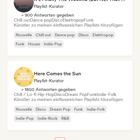
Playlist-Kurator
> 900 Antworten gegeben
Chill out
Dance pop
Disco
Elektropop
Funk
Künstler zu meinen einflussreichen Playlists hinzufügen
Nouvelle
Chill out
Dance pop
Disco
Elektropop
Funk
House
Indie-Pop
Here Comes the Sun
Playlist-Kurator
> 1800 Antworten gegeben
Chill / Lo-fi Hip-Hop
Disco
Dream Pop
Funk
Indie-Folk
Künstler zu meinen einflussreichen Playlists hinzufügen
Nouvelle
Disco
Dream Pop
Funk
Indie-Folk
Indie-Pop
Indie-Rock
R&B