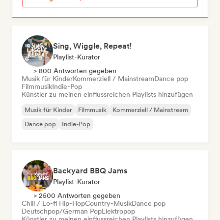
Sing, Wiggle, Repeat!
Playlist-Kurator
> 800 Antworten gegeben
Musik für Kinder
Kommerziell / Mainstream
Dance pop
Filmmusik
Indie-Pop
Künstler zu meinen einflussreichen Playlists hinzufügen
Musik für Kinder
Filmmusik
Kommerziell / Mainstream
Dance pop
Indie-Pop
Backyard BBQ Jams
Playlist-Kurator
> 2500 Antworten gegeben
Chill / Lo-fi Hip-Hop
Country-Musik
Dance pop
Deutschpop/German Pop
Elektropop
Künstler zu meinen einflussreichen Playlists hinzufügen