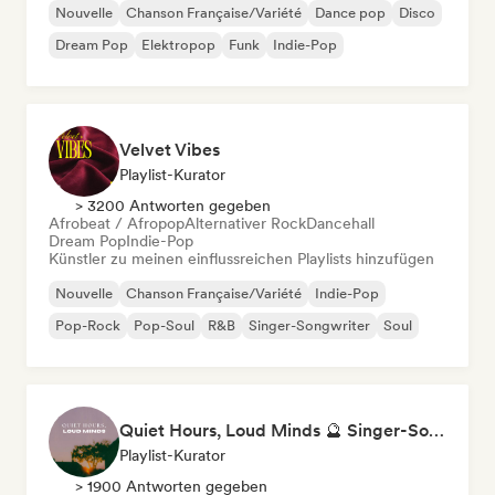
Nouvelle
Chanson Française/Variété
Dance pop
Disco
Dream Pop
Elektropop
Funk
Indie-Pop
Velvet Vibes
Playlist-Kurator
> 3200 Antworten gegeben
Afrobeat / Afropop
Alternativer Rock
Dancehall
Dream Pop
Indie-Pop
Künstler zu meinen einflussreichen Playlists hinzufügen
Nouvelle
Chanson Française/Variété
Indie-Pop
Pop-Rock
Pop-Soul
R&B
Singer-Songwriter
Soul
Quiet Hours, Loud Minds 🔮 Singer-Songwriter, Bedroom Pop & Dream Pop
Playlist-Kurator
> 1900 Antworten gegeben