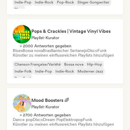
Indie-Pop
Indie-Rock
Pop-Rock
Singer-Songwriter
Blues
Pops & Crackles | Vintage Vinyl Vibes
Playlist-Kurator
> 2000 Antworten gegeben
Blues
Bossa nova
Brasilianischer Sertanejo
Disco
Funk
Künstler zu meinen einflussreichen Playlists hinzufügen
Chanson Française/Variété
Bossa nova
Hip-Hop
Indie-Folk
Indie-Pop
Indie-Rock
Moderner Jazz
Pop-Soul
Mood Boosters 🌈
Playlist-Kurator
> 2700 Antworten gegeben
Dance pop
Disco
Dream Pop
Elektropop
Funk
Künstler zu meinen einflussreichen Playlists hinzufügen