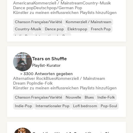
Americana
Kommerziell / Mainstream
Country-Musik
Dance pop
Deutschpop/German Pop
Künstler zu meinen einflussreichen Playlists hinzufügen
Chanson Française/Variété
Kommerziell / Mainstream
Country-Musik
Dance pop
Elektropop
French Pop
Indie-Pop
Internationaler Pop
Tears on Shuffle
Playlist-Kurator
> 3300 Antworten gegeben
Alternativer Rock
Blues
Kommerziell / Mainstream
Dream Pop
Indie-Folk
Künstler zu meinen einflussreichen Playlists hinzufügen
Chanson Française/Variété
Nouvelle
Blues
Indie-Folk
Indie-Pop
Internationaler Pop
Lofi bedroom
Pop-Soul