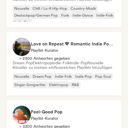
Nouvelle
Chill / Lo-fi Hip-Hop
Country-Musik
Deutschpop/German Pop
Funk
Indie-Dance
Indie-Folk
Indie-Pop
Love on Repeat 💖 Romantic Indie Pop, Neo Soul & Singer-Songwriter
Playlist-Kurator
> 2300 Antworten gegeben
Dream Pop
Elektropop
Indie-Folk
Indie-Pop
Nouvelle
Künstler zu meinen einflussreichen Playlists hinzufügen
Nouvelle
Dream Pop
Indie-Folk
Indie-Pop
Pop-Soul
Singer-Songwriter
Elektropop
R&B
Feel-Good Pop
Playlist-Kurator
> 3300 Antworten gegeben