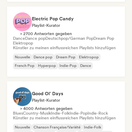
Electric Pop Candy
Playlist-Kurator
> 2700 Antworten gegeben
Dance
Dance pop
Deutschpop/German Pop
Dream Pop
Elektropop
Künstler zu meinen einflussreichen Playlists hinzufügen
Nouvelle
Dance pop
Dream Pop
Elektropop
French Pop
Hyperpop
Indie-Pop
Dance
Good Ol' Days
Playlist-Kurator
> 4000 Antworten gegeben
Blues
Country-Musik
Indie-Folk
Indie-Pop
Indie-Rock
Künstler zu meinen einflussreichen Playlists hinzufügen
Nouvelle
Chanson Française/Variété
Indie-Folk