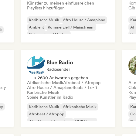
Künstler zu meinen einflussreichen
Kom
Playlists hinzufügen
Gib
Karibische Musik
Afro House / Amapiano
Kar
Ambient
Kommerziell / Mainstream
Af
nk
Elektro-Jazz / Nu Jazz
Kom
Experimentelle Elektronik
Filmmusik
Hi
Jazz-Fusion
R&
Blue Radio
Radiosender
> 2600 Antworten gegeben
Afrikanische Musik
Afrobeat / Afropop
Alt
rsey
Afro House / Amapiano
Beats / Lo-fi
Col
Karibische Musik
Kün
Spiele Künstler im Radio
Play
ey
Karibische Musik
Afrikanische Musik
Kar
Afrobeat / Afropop
Co
Afro House / Amapiano
Chill House
Ne
Chill out
Kommerziell / Mainstream
Psy
Dancehall