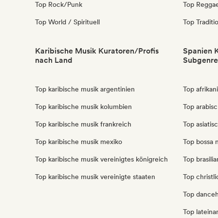
Top Rock/Punk
Top Regga
Top World / Spirituell
Top Traditi
Karibische Musik Kuratoren/Profis
Spanien K
nach Land
Subgenre
Top karibische musik argentinien
Top afrikan
Top karibische musik kolumbien
Top arabis
Top karibische musik frankreich
Top asiatis
Top karibische musik mexiko
Top bossa 
Top karibische musik vereinigtes königreich
Top brasili
Top karibische musik vereinigte staaten
Top christl
Top danceh
Top latein