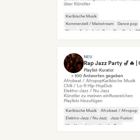
über Künstler
Karibische Musik
Kommerziell / Mainstream
Dance pop
Disco
Funk
Latin Pop
Pop-Rock
R
NEU
Playlist-Kurator
> 100 Antworten gegeben
Afrobeat / Afropop
Karibische Musik
Chill / Lo-fi Hip-Hop
Dub
Elektro-Jazz / Nu Jazz
Künstler zu meinen einflussreichen
Playlists hinzufügen
Karibische Musik
Afrobeat / Afropop
Elektro-Jazz / Nu Jazz
Jazz-Fusion
Hip-Hop
Internationaler Rap
Lateinamerikanische Musik