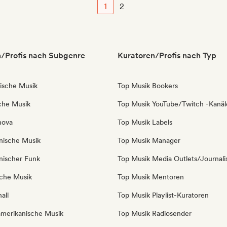
1
2
/Profis nach Subgenre
Kuratoren/Profis nach Typ
nische Musik
Top Musik Bookers
sche Musik
Top Musik YouTube/Twitch -Kanäl
nova
Top Musik Labels
anische Musik
Top Musik Manager
anischer Funk
Top Musik Media Outlets/Journali
iche Musik
Top Musik Mentoren
all
Top Musik Playlist-Kuratoren
amerikanische Musik
Top Musik Radiosender