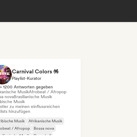
Carnival Colors 🪅
Playlist-Kurator
> 1200 Antworten gegeben
ikanische Musik
Afrobeat / Afropop
sa nova
Brasilianische Musik
ibische Musik
stler zu meinen einflussreichen
lists hinzufügen
ibische Musik
Afrikanische Musik
robeat / Afropop
Bossa nova
silianische Musik
Dancehall