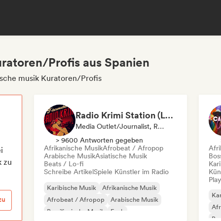
uratoren/Profis aus Spanien
ische musik Kuratoren/Profis
Radio Krimi Station (La Radio)
Media Outlet/Journalist, Radiosender
> 9600 Antworten gegeben
Afrikanische Musik
Afrobeat / Afropop
Afr
i
Arabische Musik
Asiatische Musik
Bos
k zu
Beats / Lo-fi
Kar
Schreibe Artikel
Spiele Künstler im Radio
Kün
Play
Karibische Musik
Afrikanische Musik
Kar
zu
Afrobeat / Afropop
Arabische Musik
Af
Brasilianische Musik
Funk
Bra