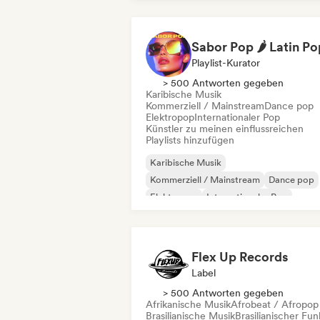
Playlist-Kurator
> 500 Antworten gegeben
Karibische Musik
Kommerziell / Mainstream
Dance pop
Elektropop
Internationaler Pop
Künstler zu meinen einflussreichen
Playlists hinzufügen
Karibische Musik
Kommerziell / Mainstream
Dance pop
Elektropop
Internationaler Pop
Lateinamerikanische Musik
Latin Pop
Reggaeton
Flex Up Records
Label
> 500 Antworten gegeben
Afrikanische Musik
Afrobeat / Afropop
Brasilianische Musik
Brasilianischer Fun