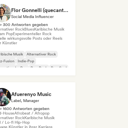
Flor Gonnelli (quecantaste) - Content Creator
Social Media Influencer
> 300 Antworten gegeben
ernativer Rock
Blues
Karibische Musik
am Pop
Experimenteller Rock
elle wirkungsvolle Posts oder Reels
r Künstler
ibische Musik
Alternativer Rock
z-Fusion
Indie-Pop
ernationaler Pop
Pop-Rock
Pop-Soul
ul
Afuerenyo Music
Label, Manager
> 1600 Antworten gegeben
d-House
Afrobeat / Afropop
ernativer Rock
Karibische Musik
l / Lo-fi Hip-Hop
ge Künstler in ihrer Karriere