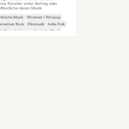
me Künstler unter Vertrag oder
öffentliche deren Musik
ibische Musik
Afrobeat / Afropop
ernativer Rock
Filmmusik
Indie-Folk
ie-Pop
Lateinamerikanische Musik
fi bedroom