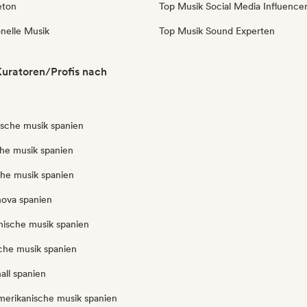
eton
Top Musik Social Media Influence
onelle Musik
Top Musik Sound Experten
uratoren/Profis nach
ische musik spanien
che musik spanien
che musik spanien
nova spanien
anische musik spanien
iche musik spanien
all spanien
amerikanische musik spanien