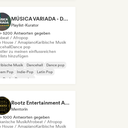
einamerikanische Musik
Reggaeton
MÚSICA VARIADA - DE TODO UN POCO
Playlist-Kurator
> 5200 Antworten gegeben
obeat / Afropop
o House / Amapiano
Karibische Musik
cehall
Dance pop
stler zu meinen einflussreichen
lists hinzufügen
ibische Musik
Dancehall
Dance pop
eam Pop
Indie-Pop
Latin Pop
p-Rock
Reggaeton
Rootz Entertainment Agency
Mentorin
> 1000 Antworten gegeben
ikanische Musik
Afrobeat / Afropop
o House / Amapiano
Karibische Musik