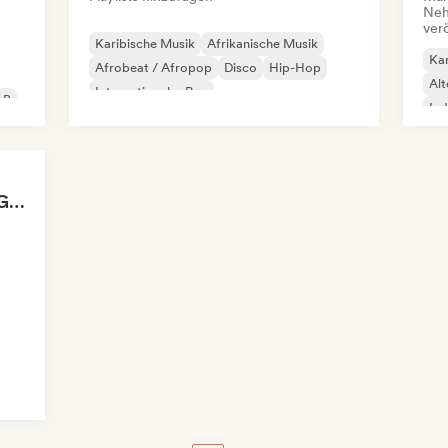
Neh
ver
Karibische Musik
Afrikanische Musik
Kar
Afrobeat / Afropop
Disco
Hip-Hop
Alt
Internationaler Rap
&B
Ind
Lateinamerikanische Musik
Pop-Rock
Lo
Rap Jazz Party 🎷🔥 | Global Groove, Afro, Hip-Hop & Latin 2026 (Isabelle)