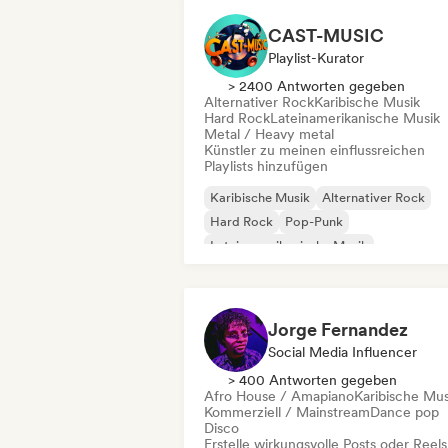
CAST-MUSIC
Playlist-Kurator
> 2400 Antworten gegeben
Alternativer Rock
Karibische Musik
Hard Rock
Lateinamerikanische Musik
Metal / Heavy metal
Künstler zu meinen einflussreichen
Playlists hinzufügen
Karibische Musik
Alternativer Rock
Hard Rock
Pop-Punk
Lateinamerikanische Musik
Metal / Heavy metal
Reggae
Rock & Roll / Klassischer Rock
Jorge Fernandez
Social Media Influencer
> 400 Antworten gegeben
Afro House / Amapiano
Karibische Mus
Kommerziell / Mainstream
Dance pop
Disco
Erstelle wirkungsvolle Posts oder Reels