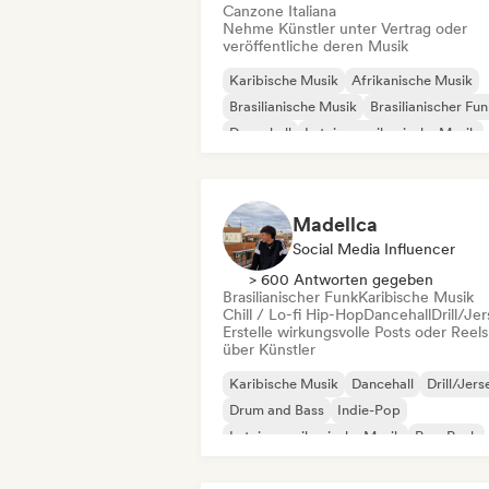
Canzone Italiana
Nehme Künstler unter Vertrag oder
veröffentliche deren Musik
Karibische Musik
Afrikanische Musik
Brasilianische Musik
Brasilianischer Fu
Dancehall
Lateinamerikanische Musik
Reggaeton
Afrobeat / Afropop
Madellca
Social Media Influencer
> 600 Antworten gegeben
Brasilianischer Funk
Karibische Musik
Chill / Lo-fi Hip-Hop
Dancehall
Drill/Je
Erstelle wirkungsvolle Posts oder Reels
über Künstler
Karibische Musik
Dancehall
Drill/Jers
Drum and Bass
Indie-Pop
Lateinamerikanische Musik
Pop-Punk
R&B