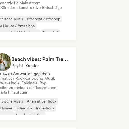
merziell / Mainstream
 Künstlern konstruktive Ratschläge
ibische Musik
Afrobeat / Afropop
ro House / Amapiano
merziell / Mainstream
Dancehall
p-Hop
Lateinamerikanische Musik
B
Beach vibes: Palm Tree Breezes 🌴 Indie Folk, Acoustic & Singer-Songwriter
Playlist-Kurator
> 1400 Antworten gegeben
ernativer Rock
Karibische Musik
dwave
Indie-Folk
Indie-Pop
stler zu meinen einflussreichen
lists hinzufügen
ibische Musik
Alternativer Rock
ldwave
Indie-Folk
Indie-Rock
w wave
Psychedelic Pop
chedelic Rock