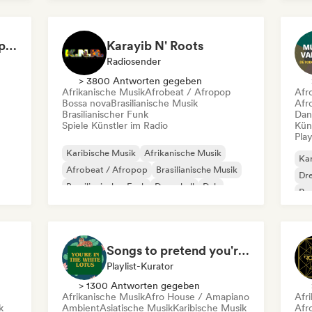
Internationaler Rap
Orientalische Musik
Lat
Sabor Pop 🌶️ Latin Pop, Reggaeton & Latin Club Hits
Karayib N' Roots
Radiosender
> 3800 Antworten gegeben
Afrikanische Musik
Afrobeat / Afropop
Afr
Bossa nova
Brasilianische Musik
Afr
Brasilianischer Funk
Dan
Spiele Künstler im Radio
Kün
Play
Karibische Musik
Afrikanische Musik
Kar
Afrobeat / Afropop
Brasilianische Musik
Dr
Brasilianischer Funk
Dancehall
Dub
Po
Lateinamerikanische Musik
Songs to pretend you're in The White Lotus
Playlist-Kurator
> 1300 Antworten gegeben
Afrikanische Musik
Afro House / Amapiano
Afr
k
Ambient
Asiatische Musik
Karibische Musik
Afr