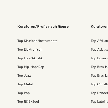
Chill / Lo-fi Hip-Hop
Kuratoren/Profis nach Genre
Kuratoren
Top Klassisch/Instrumental
Top Afrika
Top Elektronisch
Top Asiati
Top Folk/Akustik
Top Bossa 
Top Hip-Hop/Rap
Top Brasili
Top Jazz
Top Brasili
Top Metal
Top Christl
Top Pop
Top Danceh
Top R&B/Soul
Top Latein