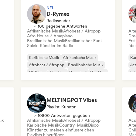
NEU
D-Rymez
Radiosender
< 100 gegebene Antworten
Afrikanische Musik
Afrobeat / Afropop
Alt
Afro House / Amapiano
Dre
Brasilianische Musik
Brasilianischer Funk
Erst
Spiele Künstler im Radio
übe
Karibische Musik
Afrikanische Musik
Kar
Afrobeat / Afropop
Brasilianische Musik
Jaz
Chill / Lo-fi Hip-Hop
Dancehall
Hip-Hop
Int
Instrumentaler Hip-Hop
So
MELTINGPOT Vibes
Playlist-Kurator
> 10800 Antworten gegeben
ik
Afrikanische Musik
Afrobeat / Afropop
Aci
Karibische Musik
Country-Musik
Disco
Alt
Künstler zu meinen einflussreichen
Chil
Playlists hinzufügen
Mana