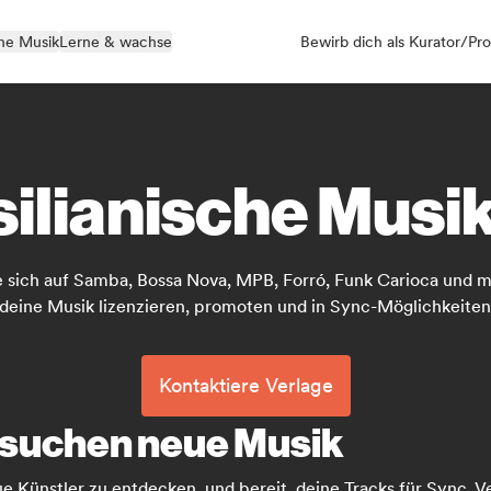
ne Musik
Lerne & wachse
Bewirb dich als Kurator/Pro
silianische Musi
ie sich auf Samba, Bossa Nova, MPB, Forró, Funk Carioca und me
deine Musik lizenzieren, promoten und in Sync-Möglichkeiten
Kontaktiere Verlage
e suchen neue Musik
eue Künstler zu entdecken, und bereit, deine Tracks für Sync, V