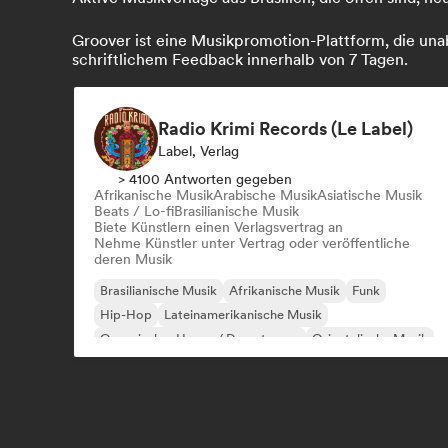
Groover ist eine Musikpromotion-Plattform, die unab
schriftlichem Feedback innerhalb von 7 Tagen.
Radio Krimi Records (Le Label)
Label, Verlag
> 4100 Antworten gegeben
Afrikanische Musik
Arabische Musik
Asiatische Musik
Beats / Lo-fi
Brasilianische Musik
Biete Künstlern einen Verlagsvertrag an
Nehme Künstler unter Vertrag oder veröffentliche
deren Musik
Brasilianische Musik
Afrikanische Musik
Funk
Hip-Hop
Lateinamerikanische Musik
Organischer House / Downtempo
Orientalische Musik
Reggae