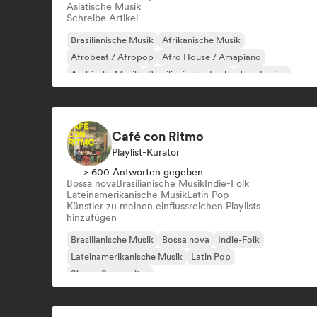
Asiatische Musik
Schreibe Artikel
Brasilianische Musik
Afrikanische Musik
Afrobeat / Afropop
Afro House / Amapiano
Arabische Musik
Brasilianischer Funk
Jazz-Fusion
Internationaler Rap
Café con Ritmo
Playlist-Kurator
> 600 Antworten gegeben
Bossa nova
Brasilianische Musik
Indie-Folk
Lateinamerikanische Musik
Latin Pop
Künstler zu meinen einflussreichen Playlists
hinzufügen
Brasilianische Musik
Bossa nova
Indie-Folk
Lateinamerikanische Musik
Latin Pop
Singer-Songwriter