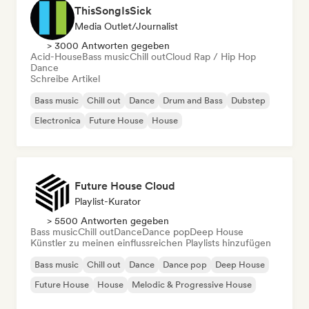
ThisSongIsSick
Media Outlet/Journalist
> 3000 Antworten gegeben
Acid-House
Bass music
Chill out
Cloud Rap / Hip Hop
Dance
Schreibe Artikel
Bass music
Chill out
Dance
Drum and Bass
Dubstep
Electronica
Future House
House
Future House Cloud
Playlist-Kurator
> 5500 Antworten gegeben
Bass music
Chill out
Dance
Dance pop
Deep House
Künstler zu meinen einflussreichen Playlists hinzufügen
Bass music
Chill out
Dance
Dance pop
Deep House
Future House
House
Melodic & Progressive House