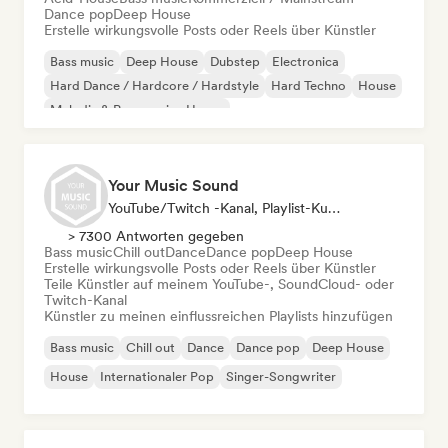
Dance pop
Deep House
Erstelle wirkungsvolle Posts oder Reels über Künstler
Bass music
Deep House
Dubstep
Electronica
Hard Dance / Hardcore / Hardstyle
Hard Techno
House
Melodic & Progressive House
Your Music Sound
YouTube/Twitch -Kanal, Playlist-Kurator, Social Media Influencer
> 7300 Antworten gegeben
Bass music
Chill out
Dance
Dance pop
Deep House
Erstelle wirkungsvolle Posts oder Reels über Künstler
Teile Künstler auf meinem YouTube-, SoundCloud- oder
Twitch-Kanal
Künstler zu meinen einflussreichen Playlists hinzufügen
Bass music
Chill out
Dance
Dance pop
Deep House
House
Internationaler Pop
Singer-Songwriter