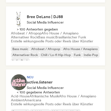
Bree DeLano | DJ88
Social Media Influencer
> 100 Antworten gegeben
Afrobeat / Afropop
Afro House / Amapiano
Alternativer Rock
Bass music
Brasilianischer Funk
Erstelle wirkungsvolle Posts oder Reels über Künstler
Bass music
Afrobeat / Afropop
Afro House / Amapiano
Alternativer Rock
Chill / Lo-fi Hip-Hop
Funk
Indie-Pop
Indie-Rock
NEU
active.listener
Social Media Influencer
< 100 gegebene Antworten
Acid-House
Afrikanische Musik
Afro House / Amapiano
Ambient
Americana
Erstelle wirkungsvolle Posts oder Reels über Künstler