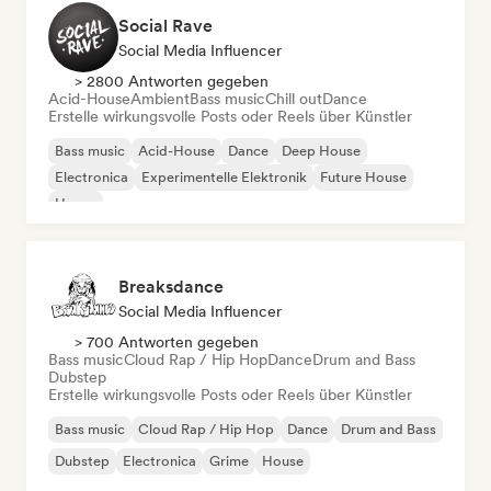
Social Rave
Social Media Influencer
> 2800 Antworten gegeben
Acid-House
Ambient
Bass music
Chill out
Dance
Erstelle wirkungsvolle Posts oder Reels über Künstler
Bass music
Acid-House
Dance
Deep House
Electronica
Experimentelle Elektronik
Future House
House
Breaksdance
Social Media Influencer
> 700 Antworten gegeben
Bass music
Cloud Rap / Hip Hop
Dance
Drum and Bass
Dubstep
Erstelle wirkungsvolle Posts oder Reels über Künstler
Bass music
Cloud Rap / Hip Hop
Dance
Drum and Bass
Dubstep
Electronica
Grime
House