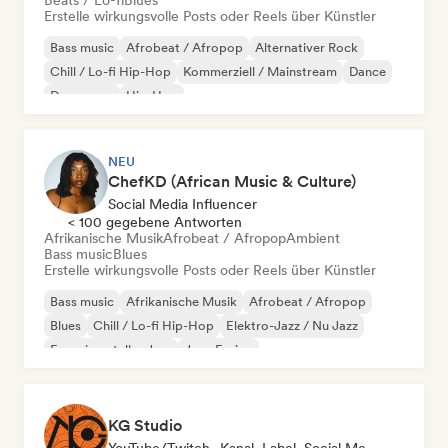
Beats / Lo-fi
Blues
Erstelle wirkungsvolle Posts oder Reels über Künstler
Bass music
Afrobeat / Afropop
Alternativer Rock
Chill / Lo-fi Hip-Hop
Kommerziell / Mainstream
Dance
Dance pop
Hip-Hop
NEU
ChefKD (African Music & Culture)
Social Media Influencer
< 100 gegebene Antworten
Afrikanische Musik
Afrobeat / Afropop
Ambient
Bass music
Blues
Erstelle wirkungsvolle Posts oder Reels über Künstler
Bass music
Afrikanische Musik
Afrobeat / Afropop
Blues
Chill / Lo-fi Hip-Hop
Elektro-Jazz / Nu Jazz
Experimenteller Jazz
Jazz-Fusion
KG Studio