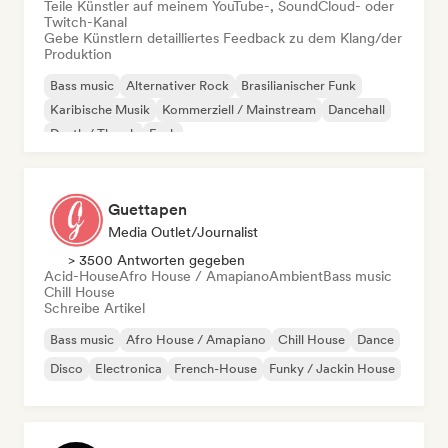
Teile Künstler auf meinem YouTube-, SoundCloud- oder
Twitch-Kanal
Gebe Künstlern detailliertes Feedback zu dem Klang/der
Produktion
Bass music
Alternativer Rock
Brasilianischer Funk
Karibische Musik
Kommerziell / Mainstream
Dancehall
Death / Thrash
Funk
Guettapen
Media Outlet/Journalist
> 3500 Antworten gegeben
Acid-House
Afro House / Amapiano
Ambient
Bass music
Chill House
Schreibe Artikel
Bass music
Afro House / Amapiano
Chill House
Dance
Disco
Electronica
French-House
Funky / Jackin House