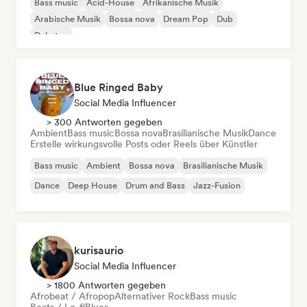
Bass music
Acid-House
Afrikanische Musik
Arabische Musik
Bossa nova
Dream Pop
Dub
Dubstep
Blue Ringed Baby
Social Media Influencer
> 300 Antworten gegeben
Ambient
Bass music
Bossa nova
Brasilianische Musik
Dance
Erstelle wirkungsvolle Posts oder Reels über Künstler
Bass music
Ambient
Bossa nova
Brasilianische Musik
Dance
Deep House
Drum and Bass
Jazz-Fusion
kurisaurio
Social Media Influencer
> 1800 Antworten gegeben
Afrobeat / Afropop
Alternativer Rock
Bass music