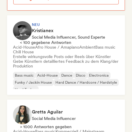
NEU
Kristianex
Social Media Influencer, Sound Experte
< 100 gegebene Antworten
Acid-House
Afro House / Amapiano
Ambient
Bass music
Chill House
Erstelle wirkungsvolle Posts oder Reels über Künstler
Gebe Künstlern detailliertes Feedback zu dem Klang/der
Produktion
Bass music
Acid-House
Dance
Disco
Electronica
Funky / Jackin House
Hard Dance / Hardcore / Hardstyle
Hard Techno
Gretta Aguilar
Social Media Influencer
> 1000 Antworten gegeben
Acid-House
Bass music
Kommerziell / Mainstream