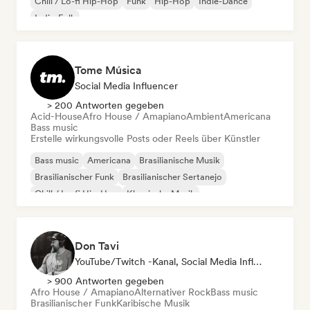
Chill / Lo-fi Hip-Hop
Funk
Hip-Hop
Indie-Dance
Indie-Folk
Tome Música
Social Media Influencer
> 200 Antworten gegeben
Acid-House
Afro House / Amapiano
Ambient
Americana
Bass music
Erstelle wirkungsvolle Posts oder Reels über Künstler
Bass music
Americana
Brasilianische Musik
Brasilianischer Funk
Brasilianischer Sertanejo
Chill / Lo-fi Hip-Hop
Klassische Musik
Cloud Rap / Hip Hop
Don Tavi
YouTube/Twitch -Kanal, Social Media Influencer
> 900 Antworten gegeben
Afro House / Amapiano
Alternativer Rock
Bass music
Brasilianischer Funk
Karibische Musik