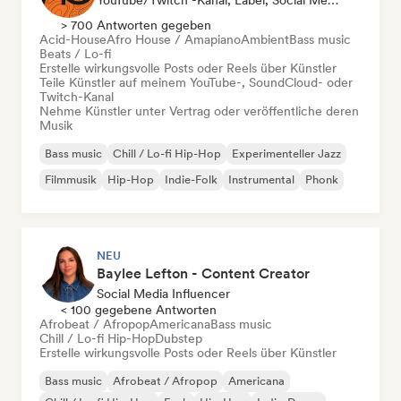
YouTube/Twitch -Kanal, Label, Social Media Influencer
> 700 Antworten gegeben
Acid-House
Afro House / Amapiano
Ambient
Bass music
Beats / Lo-fi
Erstelle wirkungsvolle Posts oder Reels über Künstler
Teile Künstler auf meinem YouTube-, SoundCloud- oder
Twitch-Kanal
Nehme Künstler unter Vertrag oder veröffentliche deren
Musik
Bass music
Chill / Lo-fi Hip-Hop
Experimenteller Jazz
Filmmusik
Hip-Hop
Indie-Folk
Instrumental
Phonk
NEU
Baylee Lefton - Content Creator
Social Media Influencer
< 100 gegebene Antworten
Afrobeat / Afropop
Americana
Bass music
Chill / Lo-fi Hip-Hop
Dubstep
Erstelle wirkungsvolle Posts oder Reels über Künstler
Bass music
Afrobeat / Afropop
Americana