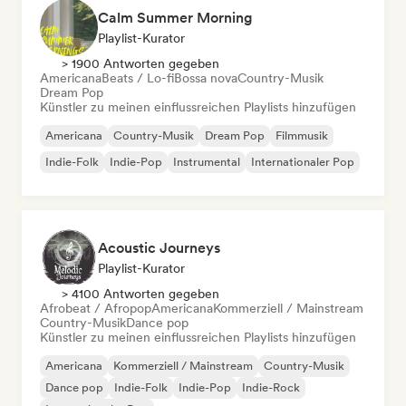
Calm Summer Morning
Playlist-Kurator
> 1900 Antworten gegeben
Americana
Beats / Lo-fi
Bossa nova
Country-Musik
Dream Pop
Künstler zu meinen einflussreichen Playlists hinzufügen
Americana
Country-Musik
Dream Pop
Filmmusik
Indie-Folk
Indie-Pop
Instrumental
Internationaler Pop
Acoustic Journeys
Playlist-Kurator
> 4100 Antworten gegeben
Afrobeat / Afropop
Americana
Kommerziell / Mainstream
Country-Musik
Dance pop
Künstler zu meinen einflussreichen Playlists hinzufügen
Americana
Kommerziell / Mainstream
Country-Musik
Dance pop
Indie-Folk
Indie-Pop
Indie-Rock