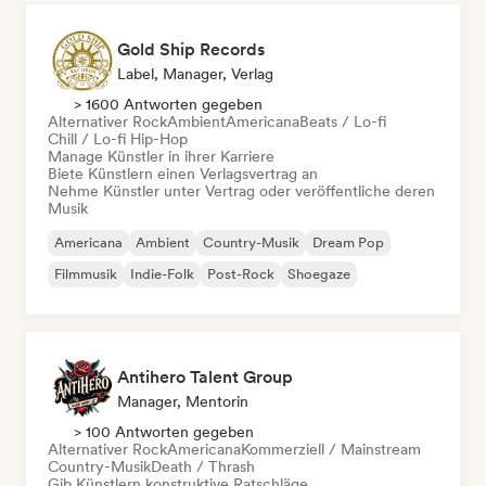
Gold Ship Records
Label, Manager, Verlag
> 1600 Antworten gegeben
Alternativer Rock
Ambient
Americana
Beats / Lo-fi
Chill / Lo-fi Hip-Hop
Manage Künstler in ihrer Karriere
Biete Künstlern einen Verlagsvertrag an
Nehme Künstler unter Vertrag oder veröffentliche deren
Musik
Americana
Ambient
Country-Musik
Dream Pop
Filmmusik
Indie-Folk
Post-Rock
Shoegaze
Antihero Talent Group
Manager, Mentorin
> 100 Antworten gegeben
Alternativer Rock
Americana
Kommerziell / Mainstream
Country-Musik
Death / Thrash
Gib Künstlern konstruktive Ratschläge