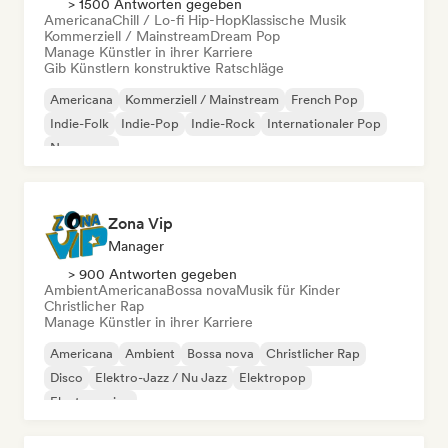
> 1500 Antworten gegeben
Americana
Chill / Lo-fi Hip-Hop
Klassische Musik
Kommerziell / Mainstream
Dream Pop
Manage Künstler in ihrer Karriere
Gib Künstlern konstruktive Ratschläge
Americana
Kommerziell / Mainstream
French Pop
Indie-Folk
Indie-Pop
Indie-Rock
Internationaler Pop
New wave
Zona Vip
Manager
> 900 Antworten gegeben
Ambient
Americana
Bossa nova
Musik für Kinder
Christlicher Rap
Manage Künstler in ihrer Karriere
Americana
Ambient
Bossa nova
Christlicher Rap
Disco
Elektro-Jazz / Nu Jazz
Elektropop
Electro swing