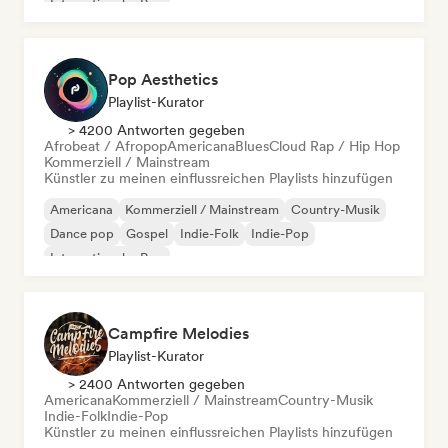
Internationaler Pop
Pop Aesthetics
Playlist-Kurator
> 4200 Antworten gegeben
Afrobeat / Afropop
Americana
Blues
Cloud Rap / Hip Hop
Kommerziell / Mainstream
Künstler zu meinen einflussreichen Playlists hinzufügen
Americana
Kommerziell / Mainstream
Country-Musik
Dance pop
Gospel
Indie-Folk
Indie-Pop
Internationaler Pop
Campfire Melodies
Playlist-Kurator
> 2400 Antworten gegeben
Americana
Kommerziell / Mainstream
Country-Musik
Indie-Folk
Indie-Pop
Künstler zu meinen einflussreichen Playlists hinzufügen