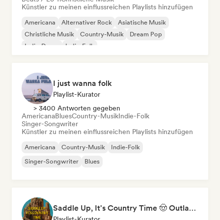
Künstler zu meinen einflussreichen Playlists hinzufügen
Americana
Alternativer Rock
Asiatische Musik
Christliche Musik
Country-Musik
Dream Pop
Indie-Dance
Indie-Folk
I just wanna folk
Playlist-Kurator
> 3400 Antworten gegeben
Americana
Blues
Country-Musik
Indie-Folk
Singer-Songwriter
Künstler zu meinen einflussreichen Playlists hinzufügen
Americana
Country-Musik
Indie-Folk
Singer-Songwriter
Blues
Saddle Up, It's Country Time 🤠 Outlaw Country, Americana & Country Rock
Playlist-Kurator