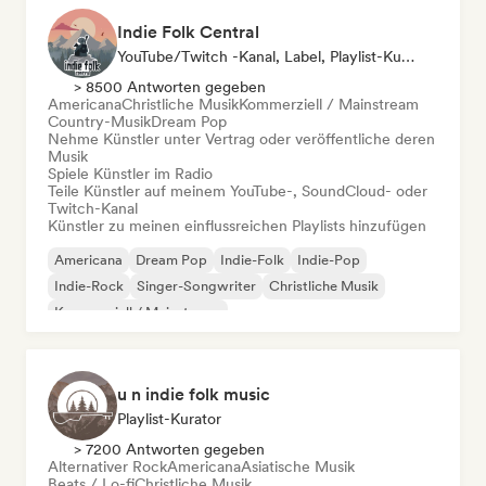
Indie Folk Central
YouTube/Twitch -Kanal, Label, Playlist-Kurator, Radiosender
> 8500 Antworten gegeben
Americana
Christliche Musik
Kommerziell / Mainstream
Country-Musik
Dream Pop
Nehme Künstler unter Vertrag oder veröffentliche deren
Musik
Spiele Künstler im Radio
Teile Künstler auf meinem YouTube-, SoundCloud- oder
Twitch-Kanal
Künstler zu meinen einflussreichen Playlists hinzufügen
Americana
Dream Pop
Indie-Folk
Indie-Pop
Indie-Rock
Singer-Songwriter
Christliche Musik
Kommerziell / Mainstream
u n indie folk music
Playlist-Kurator
> 7200 Antworten gegeben
Alternativer Rock
Americana
Asiatische Musik
Beats / Lo-fi
Christliche Musik