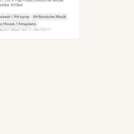
l / Lo-fi Hip-Hop
Christliche Musik
eibe Artikel
robeat / Afropop
Afrikanische Musik
ro House / Amapiano
ll / Lo-fi Hip-Hop
Hip-Hop
ernationaler Rap
Rap auf Englisch
nzösischer Rap