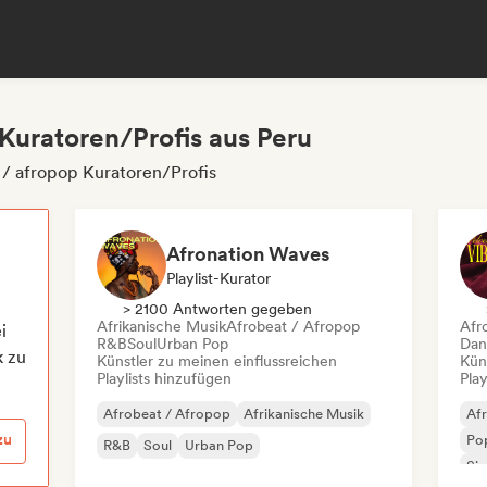
 Kuratoren/Profis aus Peru
 / afropop Kuratoren/Profis
Afronation Waves
Playlist-Kurator
> 2100 Antworten gegeben
Afrikanische Musik
Afrobeat / Afropop
Afr
i
R&B
Soul
Urban Pop
Dan
k zu
Künstler zu meinen einflussreichen
Kün
Playlists hinzufügen
Play
Afrobeat / Afropop
Afrikanische Musik
Af
zu
Po
R&B
Soul
Urban Pop
Si