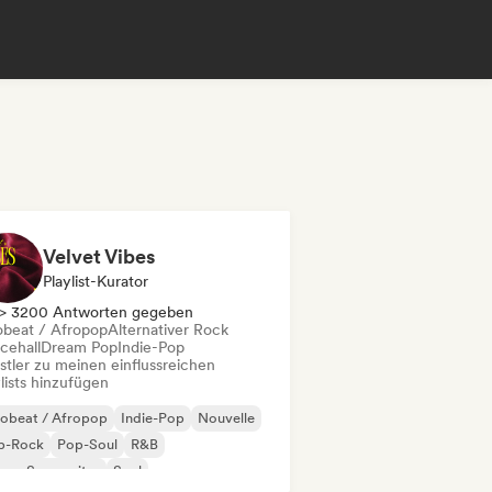
Velvet Vibes
Playlist-Kurator
> 3200 Antworten gegeben
obeat / Afropop
Alternativer Rock
cehall
Dream Pop
Indie-Pop
stler zu meinen einflussreichen
lists hinzufügen
robeat / Afropop
Indie-Pop
Nouvelle
p-Rock
Pop-Soul
R&B
nger-Songwriter
Soul