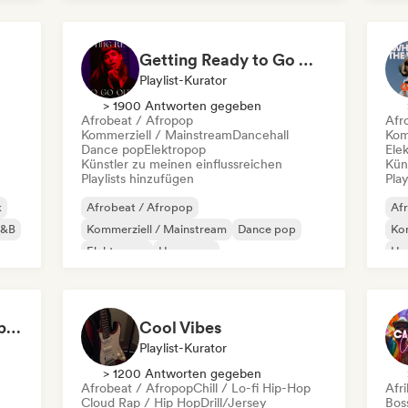
Getting Ready to Go Out 🍒💋
Playlist-Kurator
> 1900 Antworten gegeben
Afrobeat / Afropop
Afr
Kommerziell / Mainstream
Dancehall
Kom
Dance pop
Elektropop
Ele
Künstler zu meinen einflussreichen
Kün
Playlists hinzufügen
Play
k
Afrobeat / Afropop
Af
R&B
Kommerziell / Mainstream
Dance pop
Kom
Elektropop
Hyperpop
Hy
Internationaler Pop
Latin Pop
Pop-Soul
Rap
Can't Stop Won't Stop 🪩 Electropop, Dance-Pop & Nu Disco
Cool Vibes
Playlist-Kurator
> 1200 Antworten gegeben
Afrobeat / Afropop
Chill / Lo-fi Hip-Hop
Afr
Cloud Rap / Hip Hop
Drill/Jersey
Bos