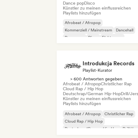
Dance pop
Disco
Künstler zu meinen einflussreichen
Playlists hinzufügen
Afrobeat / Afropop
Kommerziell / Mainstream
Dancehall
Dance pop
Disco
Elektropop
Internationaler Pop
Latin Pop
Introdukcja Records
Playlist-Kurator
> 600 Antworten gegeben
Afrobeat / Afropop
Christlicher Rap
Cloud Rap / Hip Hop
Deutschrap/German Hip-Hop
Drill/Jer
Künstler zu meinen einflussreichen
Playlists hinzufügen
Afrobeat / Afropop
Christlicher Rap
Cloud Rap / Hip Hop
Deutschrap/German Hip-Hop
Drill/Je
Funk
Grime
Hip-Hop