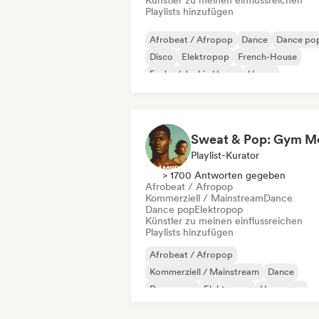
Künstler zu meinen einflussreichen
Playlists hinzufügen
Afrobeat / Afropop
Dance
Dance po
Disco
Elektropop
French-House
Funky / Jackin House
House
Playlist-Kurator
> 1700 Antworten gegeben
Afrobeat / Afropop
Kommerziell / Mainstream
Dance
Dance pop
Elektropop
Künstler zu meinen einflussreichen
Playlists hinzufügen
Afrobeat / Afropop
Kommerziell / Mainstream
Dance
Dance pop
Elektropop
Hyperpop
Internationaler Pop
Latin Pop