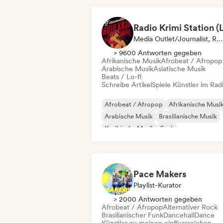
Media Outlet/Journalist, Radiosender
> 9600 Antworten gegeben
Afrikanische Musik
Afrobeat / Afropop
Arabische Musik
Asiatische Musik
Beats / Lo-fi
Schreibe Artikel
Spiele Künstler im Rad
Afrobeat / Afropop
Afrikanische Musi
Arabische Musik
Brasilianische Musik
Karibische Musik
Funk
Internationaler Rap
Orientalische Musi
Pace Makers
Playlist-Kurator
> 2000 Antworten gegeben
Afrobeat / Afropop
Alternativer Rock
Brasilianischer Funk
Dancehall
Dance