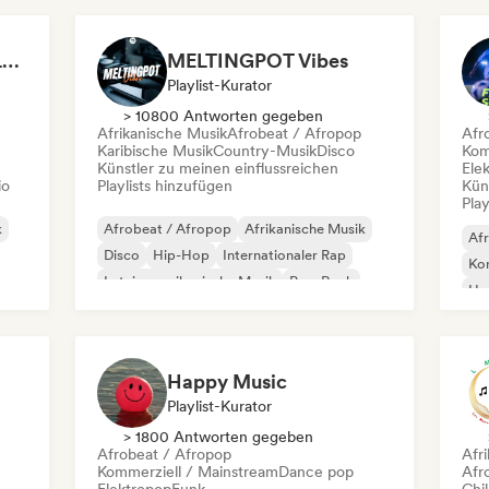
Cl
Radio Krimi Station (La Radio)
MELTINGPOT Vibes
Playlist-Kurator
> 10800 Antworten gegeben
Afrikanische Musik
Afrobeat / Afropop
Afr
Karibische Musik
Country-Musik
Disco
Kom
Künstler zu meinen einflussreichen
Ele
io
Playlists hinzufügen
Kün
Play
k
Afrobeat / Afropop
Afrikanische Musik
Af
Disco
Hip-Hop
Internationaler Rap
Kom
Lateinamerikanische Musik
Pop-Rock
Hy
k
Französischer Rap
Int
Happy Music
Playlist-Kurator
> 1800 Antworten gegeben
Afrobeat / Afropop
Afr
Kommerziell / Mainstream
Dance pop
Afr