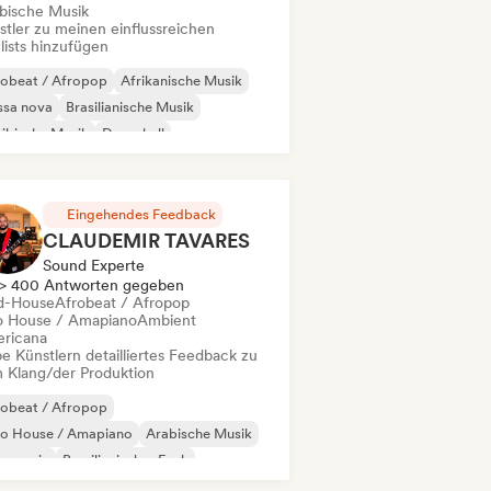
ibische Musik
stler zu meinen einflussreichen
lists hinzufügen
robeat / Afropop
Afrikanische Musik
ssa nova
Brasilianische Musik
ibische Musik
Dancehall
einamerikanische Musik
Reggaeton
Eingehendes Feedback
CLAUDEMIR TAVARES
Sound Experte
> 400 Antworten gegeben
d-House
Afrobeat / Afropop
o House / Amapiano
Ambient
ricana
e Künstlern detailliertes Feedback zu
 Klang/der Produktion
robeat / Afropop
ro House / Amapiano
Arabische Musik
s music
Brasilianischer Funk
ll / Lo-fi Hip-Hop
Klassische Musik