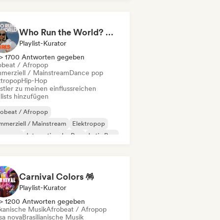
Who Run the World? Girls! 🔥 Female Empowerment Pop & Girl-Power Anthems
Playlist-Kurator
> 1700 Antworten gegeben
obeat / Afropop
merziell / Mainstream
Dance pop
ktropop
Hip-Hop
stler zu meinen einflussreichen
lists hinzufügen
robeat / Afropop
merziell / Mainstream
Elektropop
perpop
Internationaler Pop
Latin Pop
 auf Englisch
Französischer Rap
Carnival Colors 🪅
Playlist-Kurator
> 1200 Antworten gegeben
ikanische Musik
Afrobeat / Afropop
sa nova
Brasilianische Musik