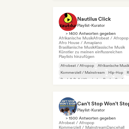
Nautilus Click
Playlist-Kurator
> 1400 Antworten gegeben
Afrikanische Musik
Afrobeat / Afropop
Afro House / Amapiano
Brasilianische Musik
Klassische Musik
Künstler zu meinen einflussreichen
Playlists hinzufügen
Afrobeat / Afropop
Afrikanische Musi
Kommerziell / Mainstream
Hip-Hop
Rock & Roll / Klassischer Rock
Soul
Urban Pop
Playlist-Kurator
> 1500 Antworten gegeben
Afrobeat / Afropop
Kommerziell / Mainstream
Dancehall