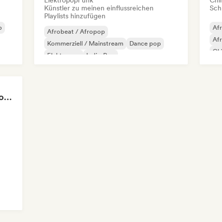
Elektropop
Funk
Chil
Künstler zu meinen einflussreichen
Schr
Playlists hinzufügen
p
Af
Afrobeat / Afropop
Af
Kommerziell / Mainstream
Dance pop
Chi
Elektropop
Indie-Pop
Int
Internationaler Pop
K-Pop/J-Pop
Fra
Pop-Rock
Sweat & Pop: Gym Mode 💦