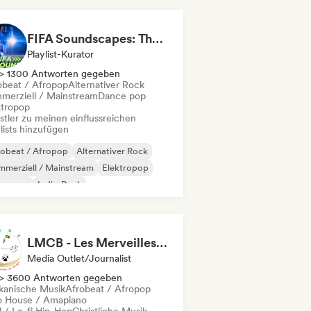
oud Rap / Hip Hop
FIFA Soundscapes: The Ultimate Soundtrack ⚽️ Festival Indie, Electropop & Dance Anthems
Playlist-Kurator
> 1300 Antworten gegeben
obeat / Afropop
Alternativer Rock
merziell / Mainstream
Dance pop
ktropop
stler zu meinen einflussreichen
lists hinzufügen
robeat / Afropop
Alternativer Rock
merziell / Mainstream
Elektropop
perpop
Indie-Rock
ernationaler Pop
Pop-Rock
LMCB - Les Merveilles du Congo 🇨🇬
Media Outlet/Journalist
> 3600 Antworten gegeben
ikanische Musik
Afrobeat / Afropop
o House / Amapiano