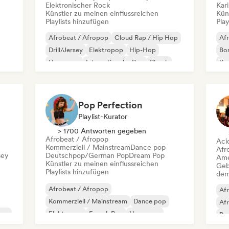
Elektronischer Rock
Kar
Künstler zu meinen einflussreichen
Kün
Playlists hinzufügen
Play
Afrobeat / Afropop
Cloud Rap / Hip Hop
Af
Drill/Jersey
Elektropop
Hip-Hop
Bo
Hyperpop
Internationaler Rap
Phonk
Kar
Lat
Pop Perfection
Playlist-Kurator
> 1700 Antworten gegeben
Afrobeat / Afropop
Aci
Kommerziell / Mainstream
Dance pop
Afr
sey
Deutschpop/German Pop
Dream Pop
Ame
Künstler zu meinen einflussreichen
Geb
Playlists hinzufügen
dem
Afrobeat / Afropop
Af
Kommerziell / Mainstream
Dance pop
Af
rsey
Elektropop
French Pop
Hyperpop
Bas
Indie-Pop
Internationaler Pop
Chi