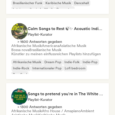
Brasilianischer Funk
Karibische Musik
Dancehall
Lateinamerikanische Musik
Reggaeton
Afrobeat / Afropop
Calm Songs to Rest 🍃✨ Acoustic Indie Folk & Singer-Songwriter
Playlist-Kurator
> 1600 Antworten gegeben
Afrikanische Musik
Americana
Asiatische Musik
Bossa nova
Brasilianische Musik
Künstler zu meinen einflussreichen Playlists hinzufügen
Afrikanische Musik
Dream Pop
Indie-Folk
Indie-Pop
Indie-Rock
Internationaler Pop
Lofi bedroom
Pop-Soul
Songs to pretend you're in The White Lotus
Playlist-Kurator
> 1300 Antworten gegeben
Afrikanische Musik
Afro House / Amapiano
Ambient