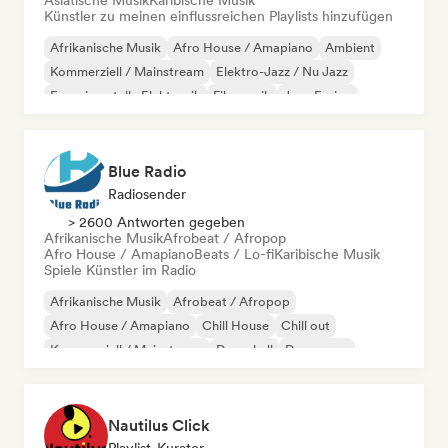
Asiatische Musik
Karibische Musik
Künstler zu meinen einflussreichen Playlists hinzufügen
Afrikanische Musik
Afro House / Amapiano
Ambient
Kommerziell / Mainstream
Elektro-Jazz / Nu Jazz
Experimentelle Elektronik
Filmmusik
Jazz-Fusion
Blue Radio
Radiosender
> 2600 Antworten gegeben
Afrikanische Musik
Afrobeat / Afropop
Afro House / Amapiano
Beats / Lo-fi
Karibische Musik
Spiele Künstler im Radio
Afrikanische Musik
Afrobeat / Afropop
Afro House / Amapiano
Chill House
Chill out
Kommerziell / Mainstream
Dancehall
Dance pop
Nautilus Click