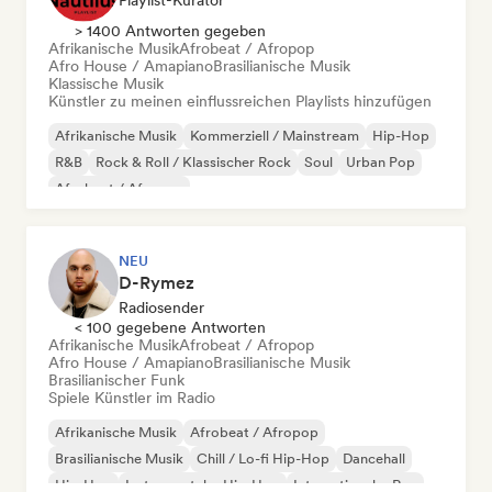
Playlist-Kurator
> 1400 Antworten gegeben
Afrikanische Musik
Afrobeat / Afropop
Afro House / Amapiano
Brasilianische Musik
Klassische Musik
Künstler zu meinen einflussreichen Playlists hinzufügen
Afrikanische Musik
Kommerziell / Mainstream
Hip-Hop
R&B
Rock & Roll / Klassischer Rock
Soul
Urban Pop
Afrobeat / Afropop
NEU
D-Rymez
Radiosender
< 100 gegebene Antworten
Afrikanische Musik
Afrobeat / Afropop
Afro House / Amapiano
Brasilianische Musik
Brasilianischer Funk
Spiele Künstler im Radio
Afrikanische Musik
Afrobeat / Afropop
Brasilianische Musik
Chill / Lo-fi Hip-Hop
Dancehall
Hip-Hop
Instrumentaler Hip-Hop
Internationaler Rap