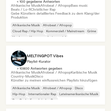
< 100 gegebene Antworten
Afrikanische Musik
Afrobeat / Afropop
Bass music
Beats / Lo-fi
Christlicher Rap
Gebe Künstlern detailliertes Feedback zu dem Klang/der
Produktion
Afrikanische Musik
Afrobeat / Afropop
Cloud Rap / Hip Hop
Kommerziell / Mainstream
Grime
Hardcore
Hyperpop
Instrumental
MELTINGPOT Vibes
Playlist-Kurator
> 10800 Antworten gegeben
Afrikanische Musik
Afrobeat / Afropop
Karibische Musik
Country-Musik
Disco
Künstler zu meinen einflussreichen Playlists hinzufügen
Afrikanische Musik
Afrobeat / Afropop
Disco
Hip-Hop
Internationaler Rap
Lateinamerikanische Musik
Pop-Rock
Französischer Rap