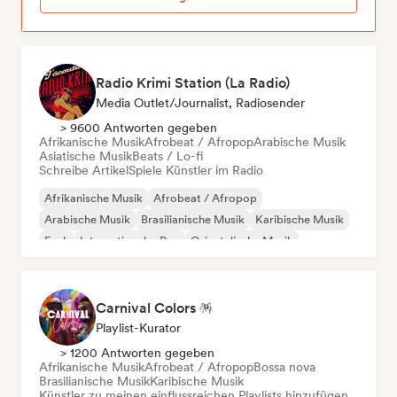
Radio Krimi Station (La Radio)
Media Outlet/Journalist, Radiosender
> 9600 Antworten gegeben
Afrikanische Musik
Afrobeat / Afropop
Arabische Musik
Asiatische Musik
Beats / Lo-fi
Schreibe Artikel
Spiele Künstler im Radio
Afrikanische Musik
Afrobeat / Afropop
Arabische Musik
Brasilianische Musik
Karibische Musik
Funk
Internationaler Rap
Orientalische Musik
Carnival Colors 🪅
Playlist-Kurator
> 1200 Antworten gegeben
Afrikanische Musik
Afrobeat / Afropop
Bossa nova
Brasilianische Musik
Karibische Musik
Künstler zu meinen einflussreichen Playlists hinzufügen