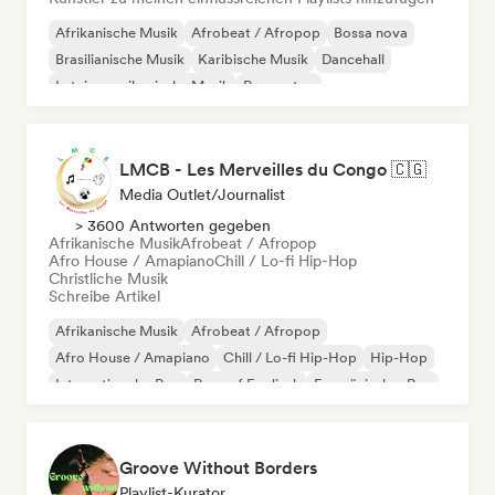
Afrikanische Musik
Afrobeat / Afropop
Bossa nova
Brasilianische Musik
Karibische Musik
Dancehall
Lateinamerikanische Musik
Reggaeton
LMCB - Les Merveilles du Congo 🇨🇬
Media Outlet/Journalist
> 3600 Antworten gegeben
Afrikanische Musik
Afrobeat / Afropop
Afro House / Amapiano
Chill / Lo-fi Hip-Hop
Christliche Musik
Schreibe Artikel
Afrikanische Musik
Afrobeat / Afropop
Afro House / Amapiano
Chill / Lo-fi Hip-Hop
Hip-Hop
Internationaler Rap
Rap auf Englisch
Französischer Rap
Groove Without Borders
Playlist-Kurator