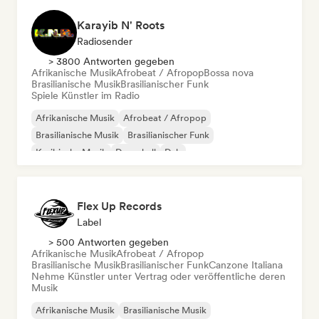
Karayib N' Roots
Radiosender
> 3800 Antworten gegeben
Afrikanische Musik
Afrobeat / Afropop
Bossa nova
Brasilianische Musik
Brasilianischer Funk
Spiele Künstler im Radio
Afrikanische Musik
Afrobeat / Afropop
Brasilianische Musik
Brasilianischer Funk
Karibische Musik
Dancehall
Dub
Lateinamerikanische Musik
Flex Up Records
Label
> 500 Antworten gegeben
Afrikanische Musik
Afrobeat / Afropop
Brasilianische Musik
Brasilianischer Funk
Canzone Italiana
Nehme Künstler unter Vertrag oder veröffentliche deren
Musik
Afrikanische Musik
Brasilianische Musik