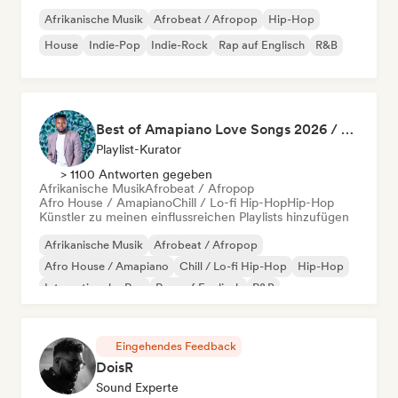
Afrikanische Musik
Afrobeat / Afropop
Hip-Hop
House
Indie-Pop
Indie-Rock
Rap auf Englisch
R&B
Best of Amapiano Love Songs 2026 / SA HipHop 2026 / Best of Afro Soul
Playlist-Kurator
> 1100 Antworten gegeben
Afrikanische Musik
Afrobeat / Afropop
Afro House / Amapiano
Chill / Lo-fi Hip-Hop
Hip-Hop
Künstler zu meinen einflussreichen Playlists hinzufügen
Afrikanische Musik
Afrobeat / Afropop
Afro House / Amapiano
Chill / Lo-fi Hip-Hop
Hip-Hop
Internationaler Rap
Rap auf Englisch
R&B
Eingehendes Feedback
DoisR
Sound Experte