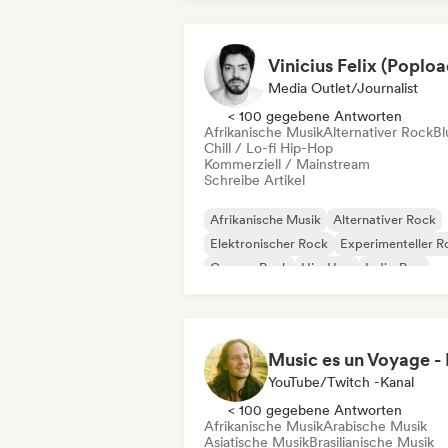
Vinicius Felix (Poploa
Media Outlet/Journalist
< 100 gegebene Antworten
Afrikanische Musik
Alternativer Rock
Bl
Chill / Lo-fi Hip-Hop
Kommerziell / Mainstream
Schreibe Artikel
Afrikanische Musik
Alternativer Rock
Elektronischer Rock
Experimenteller R
Garage-Rock
Hip-Hop
Indie-Pop
Pop-Punk
YouTube/Twitch -Kanal
< 100 gegebene Antworten
Afrikanische Musik
Arabische Musik
Asiatische Musik
Brasilianische Musik