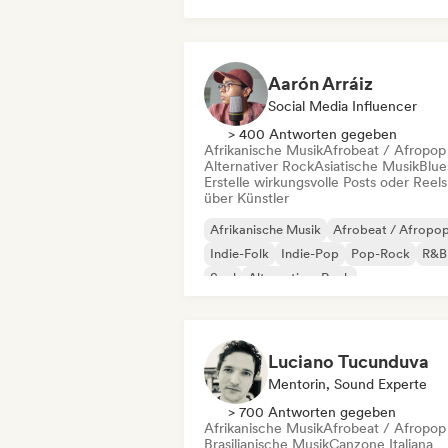
Jazz-Fusion
Instrumental
Aarón Arráiz
Social Media Influencer
> 400 Antworten gegeben
Afrikanische Musik
Afrobeat / Afropop
Alternativer Rock
Asiatische Musik
Blue
Erstelle wirkungsvolle Posts oder Reels
über Künstler
Afrikanische Musik
Afrobeat / Afropo
Indie-Folk
Indie-Pop
Pop-Rock
R&B
Soul
Alternativer Rock
Luciano Tucunduva
Mentorin, Sound Experte
> 700 Antworten gegeben
Afrikanische Musik
Afrobeat / Afropop
Brasilianische Musik
Canzone Italiana