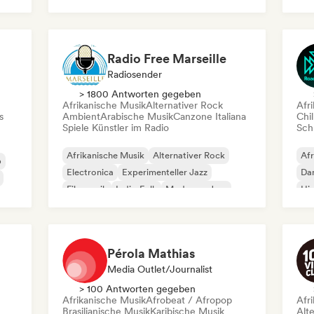
Roc
Radio Free Marseille
Radiosender
> 1800 Antworten gegeben
Afrikanische Musik
Alternativer Rock
Afr
s
Ambient
Arabische Musik
Canzone Italiana
Chil
Spiele Künstler im Radio
Schr
Afrikanische Musik
Alternativer Rock
Afr
p
Electronica
Experimenteller Jazz
Da
Filmmusik
Indie-Folk
Moderner Jazz
Hi
Neo / Modern Klassisch
Pérola Mathias
Media Outlet/Journalist
> 100 Antworten gegeben
Afrikanische Musik
Afrobeat / Afropop
Afr
Brasilianische Musik
Karibische Musik
Alt