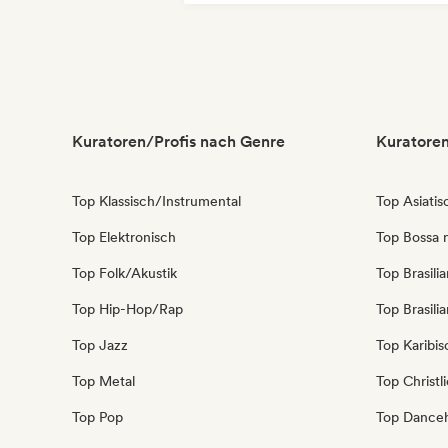
Internationaler Rap
Reggae
Kuratoren/Profis nach Genre
Kuratoren
Top Klassisch/Instrumental
Top Asiati
Top Elektronisch
Top Bossa 
Top Folk/Akustik
Top Brasili
Top Hip-Hop/Rap
Top Brasili
Top Jazz
Top Karibi
Top Metal
Top Christl
Top Pop
Top Danceh