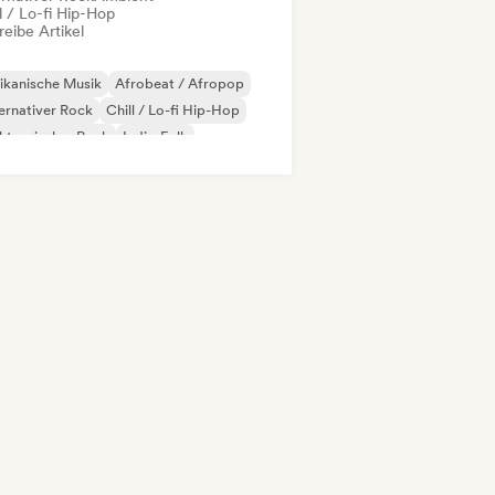
l / Lo-fi Hip-Hop
eibe Artikel
ikanische Musik
Afrobeat / Afropop
ernativer Rock
Chill / Lo-fi Hip-Hop
ktronischer Rock
Indie-Folk
ie-Pop
Internationaler Pop