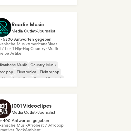
k & Roll / Klassischer Rock
Roadie Music
Media Outlet/Journalist
> 5300 Antworten gegeben
ikanische Musik
Americana
Blues
l / Lo-fi Hip-Hop
Country-Musik
eibe Artikel
ikanische Musik
Country-Musik
nce pop
Electronica
Elektropop
p-Hop
Indie-Folk
Rap auf Englisch
1001 Videoclipes
Media Outlet/Journalist
> 400 Antworten gegeben
ikanische Musik
Afrobeat / Afropop
ernativer Rock
Ambient