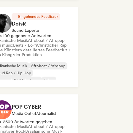
nzösischer Rap
Eingehendes Feedback
DoisR
Sound Experte
< 100 gegebene Antworten
ikanische Musik
Afrobeat / Afropop
s music
Beats / Lo-fi
Christlicher Rap
e Künstlern detailliertes Feedback zu
 Klang/der Produktion
ikanische Musik
Afrobeat / Afropop
oud Rap / Hip Hop
merziell / Mainstream
Grime
rdcore
Hyperpop
Instrumental
POP CYBER
Media Outlet/Journalist
> 2600 Antworten gegeben
ikanische Musik
Afrobeat / Afropop
ernativer Rock
Brasilianische Musik