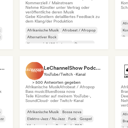
Kommerziell / Mainstream
Kom
Nehme Künstler unter Vertrag oder
Schr
veröffentliche deren Musik
Gebe Künstlern detailliertes Feedback zu
dem Klang/der Produktion
Afr
k
Afrikanische Musik
Afrobeat / Afropop
Kom
z
Alternativer Rock
Dr
Kommerziell / Mainstream
Dance pop
Int
Indie-Folk
Indie-Pop
Internationaler Pop
Iuri Freire | DiscoEmCena
LeChannelShow Podcast
YouTube/Twitch -Kanal
> 500 Antworten gegeben
Afrikanische Musik
Afrobeat / Afropop
Afr
k
Bass music
Blues
Bossa nova
Bras
Teile Künstler auf meinem YouTube-,
Dee
SoundCloud- oder Twitch-Kanal
Neh
ver
p
Afrikanische Musik
Bossa nova
Afr
azz
Elektro-Jazz / Nu Jazz
Funk
Gospel
Bra
Moderner Jazz
Pop-Soul
R&B
Ind