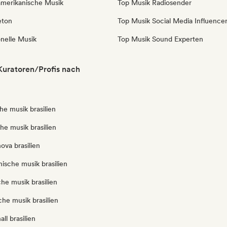
amerikanische Musik
Top Musik Radiosender
eton
Top Musik Social Media Influence
onelle Musik
Top Musik Sound Experten
 Kuratoren/Profis nach
he musik brasilien
che musik brasilien
ova brasilien
anische musik brasilien
che musik brasilien
iche musik brasilien
ll brasilien