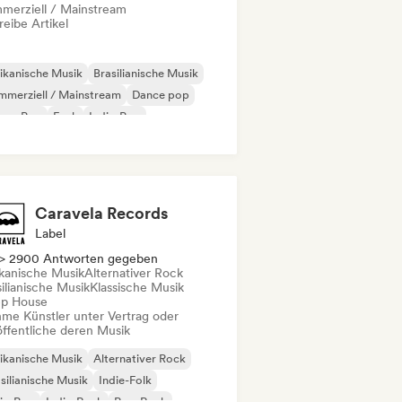
merziell / Mainstream
eibe Artikel
ikanische Musik
Brasilianische Musik
merziell / Mainstream
Dance pop
eam Pop
Funk
Indie-Pop
ernationaler Pop
Caravela Records
Label
> 2900 Antworten gegeben
ikanische Musik
Alternativer Rock
ilianische Musik
Klassische Musik
p House
me Künstler unter Vertrag oder
öffentliche deren Musik
ikanische Musik
Alternativer Rock
silianische Musik
Indie-Folk
ie-Pop
Indie-Rock
Pop-Rock