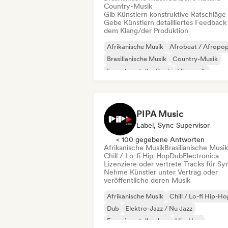
Country-Musik
Gib Künstlern konstruktive Ratschläge
Gebe Künstlern detailliertes Feedback
dem Klang/der Produktion
Afrikanische Musik
Afrobeat / Afropo
Brasilianische Musik
Country-Musik
Experimenteller Rock
Filmmusik
Indie-Folk
Pop-Rock
PIPA Music
Label, Sync Supervisor
< 100 gegebene Antworten
Afrikanische Musik
Brasilianische Musik
Chill / Lo-fi Hip-Hop
Dub
Electronica
Lizenziere oder vertrete Tracks für Sy
Nehme Künstler unter Vertrag oder
veröffentliche deren Musik
Afrikanische Musik
Chill / Lo-fi Hip-H
Dub
Elektro-Jazz / Nu Jazz
Experimenteller Jazz
Hip-Hop