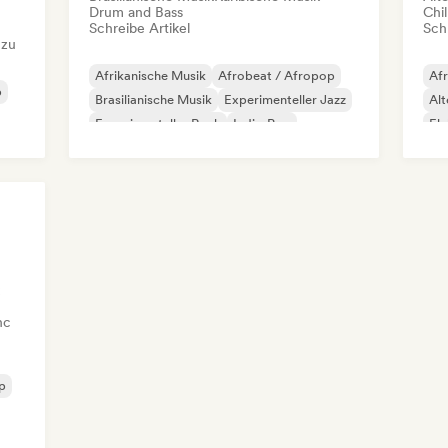
Drum and Bass
Chil
Schreibe Artikel
Schr
 zu
Afrikanische Musik
Afrobeat / Afropop
Afr
p
Brasilianische Musik
Experimenteller Jazz
Alt
Experimenteller Rock
Indie-Pop
Ele
Synthpop
Karibische Musik
Ind
nc
op