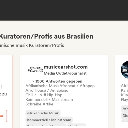
Kuratoren/Profis aus Brasilien
kanische musik Kuratoren/Profis
musicearshot.com
Media Outlet/Journalist
> 1000 Antworten gegeben
Afrikanische Musik
Afrobeat / Afropop
Afr
i
Afro House / Amapiano
Kar
k zu
Chill / Lo-fi Hip-Hop
Kün
Kommerziell / Mainstream
Play
Schreibe Artikel
Afr
Afrikanische Musik
zu
Di
Kommerziell / Mainstream
Lat
Elektro-Jazz / Nu Jazz
Hardcore