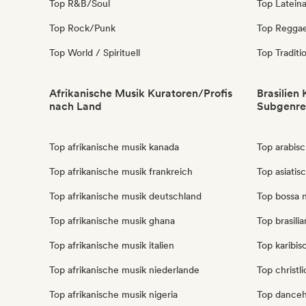
Top R&B/Soul
Top Latein
Top Rock/Punk
Top Regga
Top World / Spirituell
Top Traditi
Afrikanische Musik Kuratoren/Profis
Brasilien
nach Land
Subgenre
Top afrikanische musik kanada
Top arabisc
Top afrikanische musik frankreich
Top asiatis
Top afrikanische musik deutschland
Top bossa n
Top afrikanische musik ghana
Top brasili
Top afrikanische musik italien
Top karibis
Top afrikanische musik niederlande
Top christl
Top afrikanische musik nigeria
Top danceha