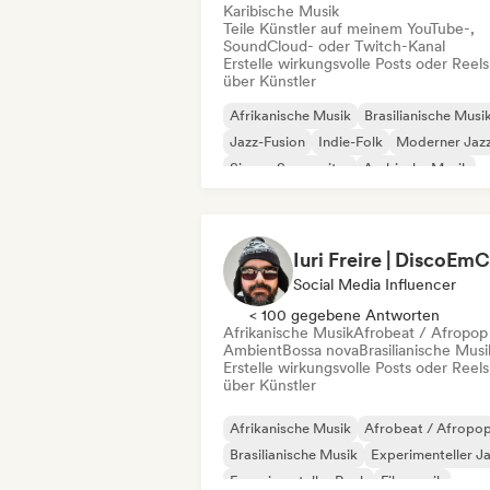
Karibische Musik
Teile Künstler auf meinem YouTube-,
SoundCloud- oder Twitch-Kanal
Erstelle wirkungsvolle Posts oder Reels
über Künstler
Afrikanische Musik
Brasilianische Musi
Jazz-Fusion
Indie-Folk
Moderner Jaz
Singer-Songwriter
Arabische Musik
Asiatische Musik
Social Media Influencer
< 100 gegebene Antworten
Afrikanische Musik
Afrobeat / Afropop
Ambient
Bossa nova
Brasilianische Musi
Erstelle wirkungsvolle Posts oder Reels
über Künstler
Afrikanische Musik
Afrobeat / Afropo
Brasilianische Musik
Experimenteller J
Experimenteller Rock
Filmmusik