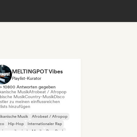
MELTINGPOT Vibes
Playlist-Kurator
> 10800 Antworten gegeben
ikanische Musik
Afrobeat / Afropop
ibische Musik
Country-Musik
Disco
stler zu meinen einflussreichen
lists hinzufügen
ikanische Musik
Afrobeat / Afropop
sco
Hip-Hop
Internationaler Rap
einamerikanische Musik
Pop-Rock