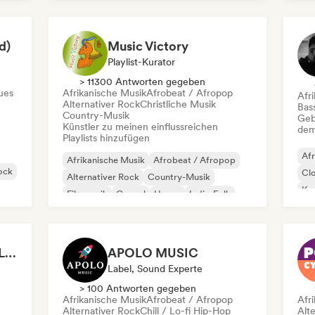
Fra
Hip-Hop
R&B
Reggae
Trip Hop
d)
Music Victory
Playlist-Kurator
> 11300 Antworten gegeben
ues
Afrikanische Musik
Afrobeat / Afropop
Afr
Alternativer Rock
Christliche Musik
Bas
Country-Musik
Geb
Künstler zu meinen einflussreichen
dem
Playlists hinzufügen
Afr
Afrikanische Musik
Afrobeat / Afropop
ock
Cl
Alternativer Rock
Country-Musik
Kom
Filmmusik
Gospel
House
Indie-Folk
Ha
Music es un Voyage - Luis Reys
APOLO MUSIC
Label, Sound Experte
> 100 Antworten gegeben
Afrikanische Musik
Afrobeat / Afropop
Afr
Alternativer Rock
Chill / Lo-fi Hip-Hop
Alt