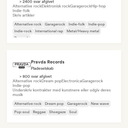
> 2400 svar afgivet
Alternative rock
Elektronisk rock
Garagerock
Hip-hop
Indie-folk
Skriv artikler
Alternative rock
Garagerock
Indie-folk
Indie-pop
Indie-rock
International rap
Metal/Heavy metal
Poprock
Pravda Records
Pladeselskab
> 800 svar afgivet
Alternative rock
Dream pop
Electronica
Garagerock
Indie-pop
Underskriv kontrakter med kunstnere eller udgiv deres
musik
Alternative rock
Dream pop
Garagerock
New wave
Pop-soul
Reggae
Shoegaze
Soul