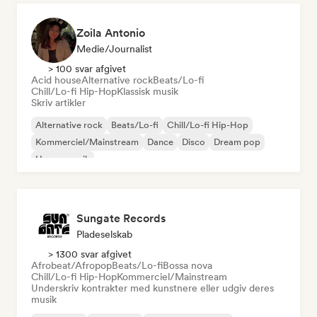
Zoila Antonio
Medie/journalist
> 100 svar afgivet
Acid house
Alternative rock
Beats/Lo-fi
Chill/Lo-fi Hip-Hop
Klassisk musik
Skriv artikler
Alternative rock
Beats/Lo-fi
Chill/Lo-fi Hip-Hop
Kommerciel/Mainstream
Dance
Disco
Dream pop
House-musik
Sungate Records
Pladeselskab
> 1300 svar afgivet
Afrobeat/Afropop
Beats/Lo-fi
Bossa nova
Chill/Lo-fi Hip-Hop
Kommerciel/Mainstream
Underskriv kontrakter med kunstnere eller udgiv deres
musik