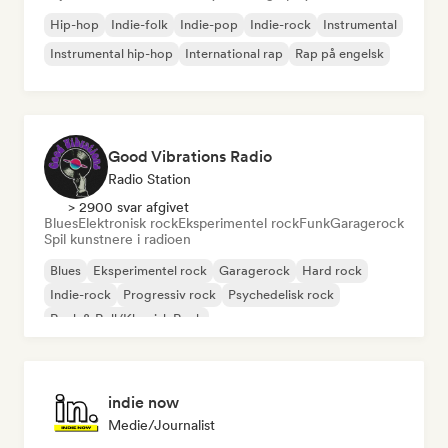
Hip-hop
Indie-folk
Indie-pop
Indie-rock
Instrumental
Instrumental hip-hop
International rap
Rap på engelsk
Good Vibrations Radio
Radio Station
> 2900 svar afgivet
Blues
Elektronisk rock
Eksperimentel rock
Funk
Garagerock
Spil kunstnere i radioen
Blues
Eksperimentel rock
Garagerock
Hard rock
Indie-rock
Progressiv rock
Psychedelisk rock
Rock & Roll/Klassisk Rock
indie now
Medie/journalist