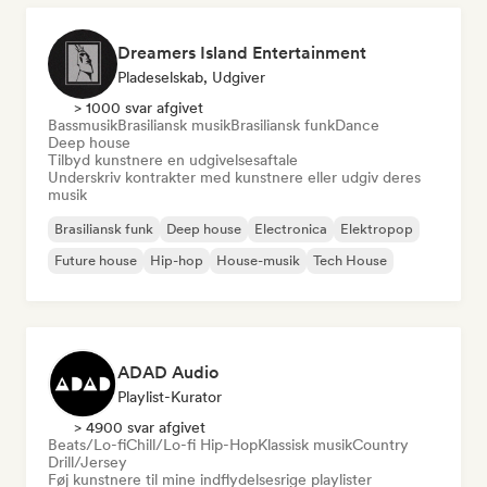
Dreamers Island Entertainment
Pladeselskab, Udgiver
> 1000 svar afgivet
Bassmusik
Brasiliansk musik
Brasiliansk funk
Dance
Deep house
Tilbyd kunstnere en udgivelsesaftale
Underskriv kontrakter med kunstnere eller udgiv deres
musik
Brasiliansk funk
Deep house
Electronica
Elektropop
Future house
Hip-hop
House-musik
Tech House
ADAD Audio
Playlist-Kurator
> 4900 svar afgivet
Beats/Lo-fi
Chill/Lo-fi Hip-Hop
Klassisk musik
Country
Drill/Jersey
Føj kunstnere til mine indflydelsesrige playlister