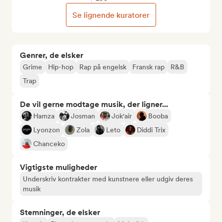
Se lignende kuratorer
Genrer, de elsker
Grime
Hip-hop
Rap på engelsk
Fransk rap
R&B
Trap
De vil gerne modtage musik, der ligner...
Hamza
Josman
Jok'air
Booba
Lyonzon
Zola
Leto
Diddi Trix
Chanceko
Vigtigste muligheder
Underskriv kontrakter med kunstnere eller udgiv deres
musik
Stemninger, de elsker