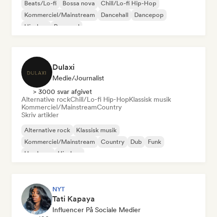
Beats/Lo-fi
Bossa nova
Chill/Lo-fi Hip-Hop
Kommerciel/Mainstream
Dancehall
Dancepop
Hip-hop
Pop-soul
Dulaxi
Medie/journalist
> 3000 svar afgivet
Alternative rock
Chill/Lo-fi Hip-Hop
Klassisk musik
Kommerciel/Mainstream
Country
Skriv artikler
Alternative rock
Klassisk musik
Kommerciel/Mainstream
Country
Dub
Funk
Hardcore
Hip-hop
NYT
Tati Kapaya
Influencer På Sociale Medier