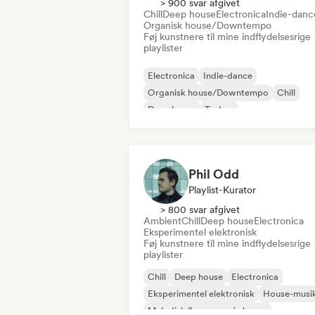
> 900 svar afgivet
Chill
Deep house
Electronica
Indie-danc
Organisk house/Downtempo
Føj kunstnere til mine indflydelsesrige
playlister
Electronica
Indie-dance
Organisk house/Downtempo
Chill
Deep house
Techno
Phil Odd
Playlist-Kurator
> 800 svar afgivet
Ambient
Chill
Deep house
Electronica
Eksperimentel elektronisk
Føj kunstnere til mine indflydelsesrige
playlister
Chill
Deep house
Electronica
Eksperimentel elektronisk
House-musi
Melodisk & progressiv house