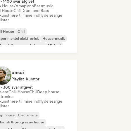
> 1400 svar afgivet
o House/Amapiano
Bassmusik
ll House
Chill
Drum and Bass
kunstnere til mine indflydelsesrige
lister
ll House
Chill
perimentel elektronisk
House-musik
odisk & progressiv house
Minimal
ganisk house/Downtempo
ro House/Amapiano
unsui
Playlist-Kurator
> 300 svar afgivet
ient
Chill House
Chill
Deep house
ctronica
kunstnere til mine indflydelsesrige
lister
ep house
Electronica
odisk & progressiv house
ganisk house/Downtempo
Ambient