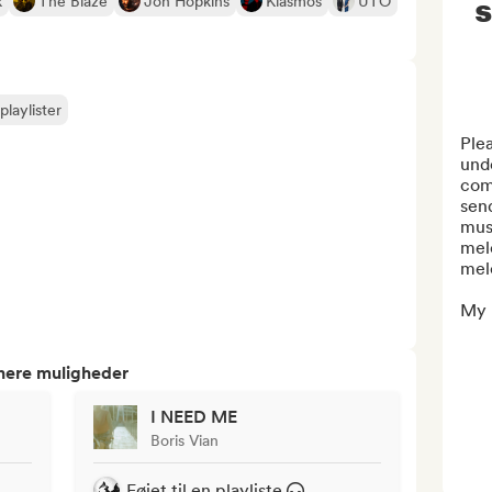
s
k
The Blaze
Jon Hopkins
Kiasmos
UTO
playlister
Plea
unde
com
send
musi
melo
melo
My p
tnere muligheder
I NEED ME
Boris Vian
Føjet til en playliste