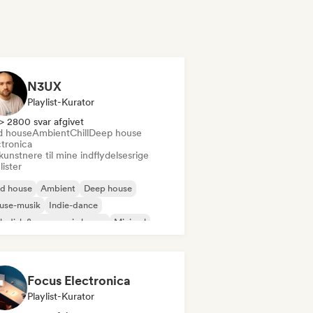
N3UX
Playlist-Kurator
> 2800 svar afgivet
d house
Ambient
Chill
Deep house
ctronica
kunstnere til mine indflydelsesrige
lister
id house
Ambient
Deep house
use-musik
Indie-dance
odisk & progressiv house
Minimal
ganisk house/Downtempo
Focus Electronica
Playlist-Kurator