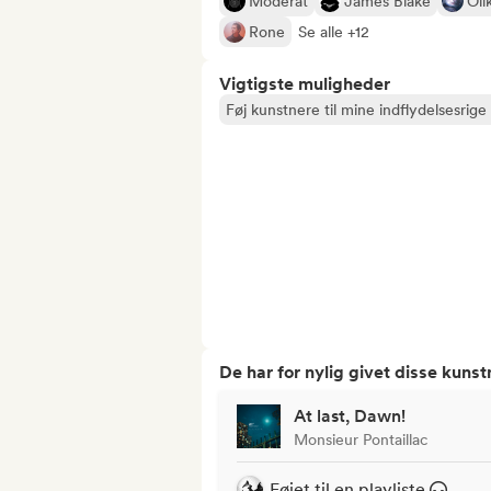
Moderat
James Blake
Oli
Rone
Se alle +12
Vigtigste muligheder
Føj kunstnere til mine indflydelsesrige 
De har for nylig givet disse kuns
At last, Dawn!
Monsieur Pontaillac
Føjet til en playliste