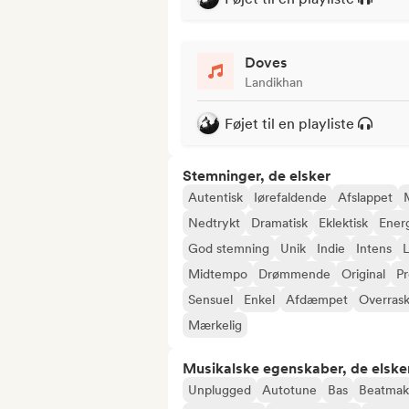
Doves
Landikhan
Føjet til en playliste
Stemninger, de elsker
Autentisk
Iørefaldende
Afslappet
Nedtrykt
Dramatisk
Eklektisk
Ener
God stemning
Unik
Indie
Intens
L
Midtempo
Drømmende
Original
P
Sensuel
Enkel
Afdæmpet
Overras
Mærkelig
Musikalske egenskaber, de elske
Unplugged
Autotune
Bas
Beatmak