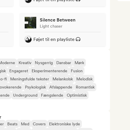
Silence Between
Light chaser
Føjet til en playliste
Moderne
Kreativ
Nysgerrig
Dansbar
Mørk
gisk
Engageret
Eksperimenterende
Fusion
o-fi
Meningsfulde tekster
Melankolsk
Melodisk
rovokerende
Psykologisk
Afslappende
Romantisk
kende
Underground
Fængslende
Optimistisk
r
er
Beats
Med
Covers
Elektroniske lyde