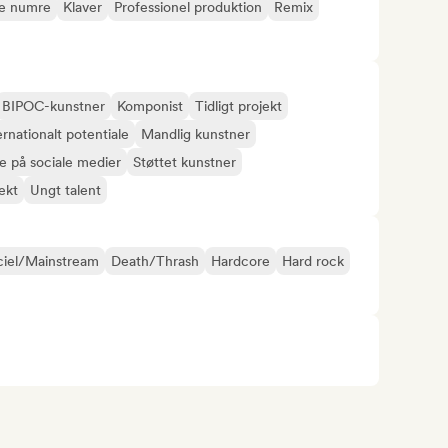
e numre
Klaver
Professionel produktion
Remix
BIPOC-kunstner
Komponist
Tidligt projekt
ernationalt potentiale
Mandlig kunstner
e på sociale medier
Støttet kunstner
ekt
Ungt talent
iel/Mainstream
Death/Thrash
Hardcore
Hard rock