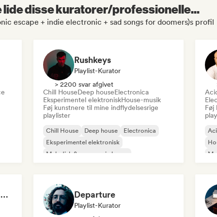
lide disse kuratorer/professionelle...
nic escape + indie electronic + sad songs for doomers)s profil
Rushkeys
Playlist-Kurator
> 2200 svar afgivet
ce
Chill House
Deep house
Electronica
Aci
Eksperimentel elektronisk
House-musik
Ele
Føj kunstnere til mine indflydelsesrige
Føj 
playlister
play
Chill House
Deep house
Electronica
Ac
Eksperimentel elektronisk
Ho
Melodisk & progressiv house
Mel
Organisk house/Downtempo
Or
UK Garage/Bassline
House-musik
Palo Canto's Organic Techno Selection
Departure
Playlist-Kurator