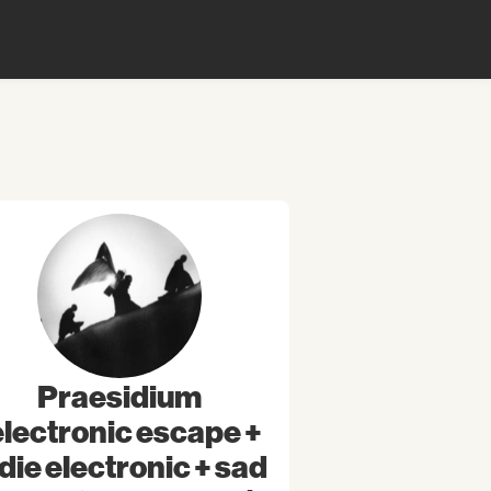
Praesidium
electronic escape +
die electronic + sad