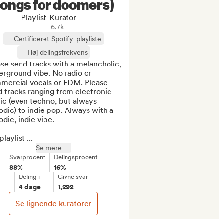
ongs for doomers)
Playlist-Kurator
6.7k
Certificeret Spotify-playliste
Høj delingsfrekvens
se send tracks with a melancholic, 
rground vibe. No radio or 
mercial vocals or EDM. Please 
 tracks ranging from electronic 
c (even techno, but always 
dic) to indie pop. Always with a 
dic, indie vibe.

laylist ...
Se mere
Svarprocent
Delingsprocent
88%
16%
Deling i
Givne svar
4 dage
1,292
Se lignende kuratorer