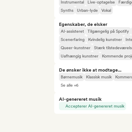
Instrumental
Live-optagelse
Færdig
Synths
Urban-lyde
Vokal
Egenskaber, de elsker
AI-assisteret
Tilgængelig på Spotify
Scenerfaring
Kvindelig kunstner
Int
Queer-kunstner
Stærk tilstedeværels
Uafhængig kunstner
Kommende proj
De ønsker ikke at modtage...
Børnemusik
Klassisk musik
Kommerc
Se alle +6
AI-genereret musik
Accepterer AI-genereret musik