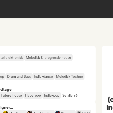
el elektronisk
Melodisk & progressiv house
pop
Drum and Bass
Indie-dance
Melodisk Techno
odtage
Future house
Hyperpop
Indie-pop
Se alle +9
(
in
gner...