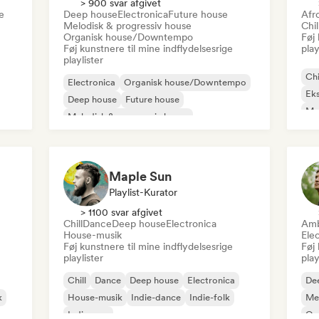
> 900 svar afgivet
e
Deep house
Electronica
Future house
Afr
Melodisk & progressiv house
Chi
Organisk house/Downtempo
Føj 
Føj kunstnere til mine indflydelsesrige
play
playlister
Chi
Electronica
Organisk house/Downtempo
Eks
Deep house
Future house
Mel
Melodisk & progressiv house
Or
UK Garage/Bassline
Af
Maple Sun
Playlist-Kurator
> 1100 svar afgivet
Chill
Dance
Deep house
Electronica
Amb
House-musik
Ele
Føj kunstnere til mine indflydelsesrige
Føj 
playlister
play
Chill
Dance
Deep house
Electronica
De
k
House-musik
Indie-dance
Indie-folk
Mel
Indie-pop
Or