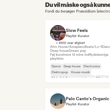
Du vil måske også kunne 
Fordi du besøger Praesidium (electro
Slow Feels
Playlist-Kurator
> 4100 svar afgivet
Afro House/Amapiano
Beats/Lo-fi
Dan
Deep house
Dream pop
Føj kunstnere til mine indflydelsesrige
playlister
Dance
Deep house
Electronica
Elektropop
House-musik
Melodisk & progressiv house
Minimal
Organisk house/Downtempo
Playlist-Kurator