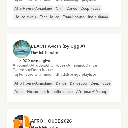
Afro House/Amapiano
Chill
Dance
Deep house
House-musik
Tech House
Fransk house
Indie-dance
BEACH PARTY (by Ugg’A)
Playlist-Kurator
> 900 svar afgivet
Afrobeat/Afropop
Afro House/Amapiano
Dance
Dancepop
Deep house
Føj kunstnere til mine indflydelsesrige playlister
Afro House/Amapiano
Dance
Dancepop
Deep house
Disco
House-musik
Indie-dance
Afrobeat/Afropop
AFRO HOUSE 2026
Playlist-Kurator