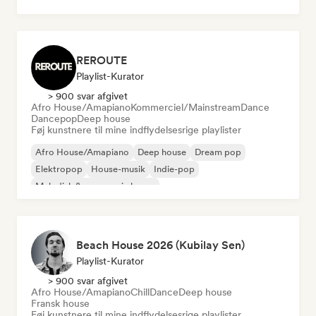
REROUTE
Playlist-Kurator
> 900 svar afgivet
Afro House/Amapiano
Kommerciel/Mainstream
Dance
Dancepop
Deep house
Føj kunstnere til mine indflydelsesrige playlister
Afro House/Amapiano
Deep house
Dream pop
Elektropop
House-musik
Indie-pop
Melodisk & progressiv house
Organisk house/Downtempo
Beach House 2026 (Kubilay Sen)
Playlist-Kurator
> 900 svar afgivet
Afro House/Amapiano
Chill
Dance
Deep house
Fransk house
Føj kunstnere til mine indflydelsesrige playlister