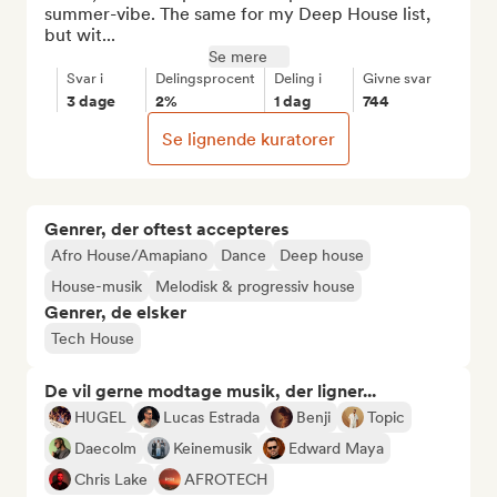
summer-vibe. The same for my Deep House list, 
but wit...
Se mere
Svar i
Delingsprocent
Deling i
Givne svar
3 dage
2%
1 dag
744
Se lignende kuratorer
Genrer, der oftest accepteres
Afro House/Amapiano
Dance
Deep house
House-musik
Melodisk & progressiv house
Genrer, de elsker
Tech House
De vil gerne modtage musik, der ligner...
HUGEL
Lucas Estrada
Benji
Topic
Daecolm
Keinemusik
Edward Maya
Chris Lake
AFROTECH