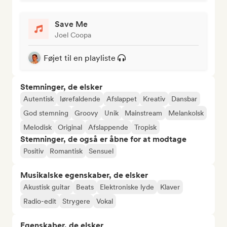
Save Me
Joel Coopa
Føjet til en playliste
Stemninger, de elsker
Autentisk
Iørefaldende
Afslappet
Kreativ
Dansbar
God stemning
Groovy
Unik
Mainstream
Melankolsk
Melodisk
Original
Afslappende
Tropisk
Stemninger, de også er åbne for at modtage
Positiv
Romantisk
Sensuel
Musikalske egenskaber, de elsker
Akustisk guitar
Beats
Elektroniske lyde
Klaver
Radio-edit
Strygere
Vokal
Egenskaber, de elsker