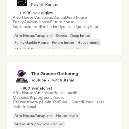
Playlist-Kurator
> 1900 svar afgivet
Afro House/Amapiano
Dance
Deep house
Funky/Jackin House
Future house
Føj kunstnere til mine indflydelsesrige playlister
Afro House/Amapiano
Dance
Deep house
Funky/Jackin House
Future house
House-musik
Melodisk & progressiv house
Tech House
The Groove Gathering
YouTube-/Twitch-Kanal
> 800 svar afgivet
Afro House/Amapiano
House-musik
Melodisk & progressiv house
Del kunstnere på min YouTube-, SoundCloud- eller
Twitch-kanal
Afro House/Amapiano
House-musik
Melodisk & progressiv house