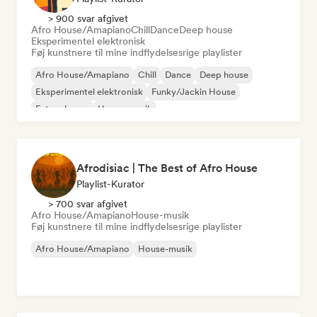
> 900 svar afgivet
Afro House/Amapiano
Chill
Dance
Deep house
Eksperimentel elektronisk
Føj kunstnere til mine indflydelsesrige playlister
Afro House/Amapiano
Chill
Dance
Deep house
Eksperimentel elektronisk
Funky/Jackin House
Future house
House-musik
Afrodisiac | The Best of Afro House
Playlist-Kurator
> 700 svar afgivet
Afro House/Amapiano
House-musik
Føj kunstnere til mine indflydelsesrige playlister
Afro House/Amapiano
House-musik