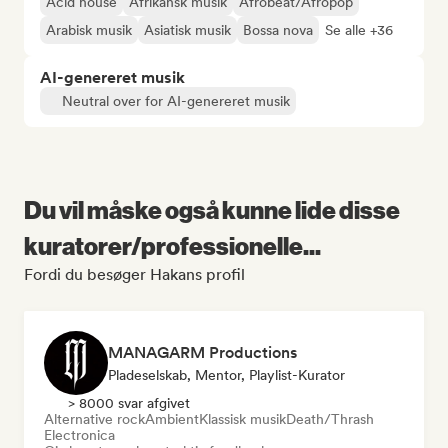
Acid house
Afrikansk musik
Afrobeat/Afropop
Arabisk musik
Asiatisk musik
Bossa nova
Se alle +36
AI-genereret musik
Neutral over for AI-genereret musik
Du vil måske også kunne lide disse
kuratorer/professionelle...
Fordi du besøger Hakans profil
MANAGARM Productions
Pladeselskab, Mentor, Playlist-Kurator
> 8000 svar afgivet
Alternative rock
Ambient
Klassisk musik
Death/Thrash
Electronica