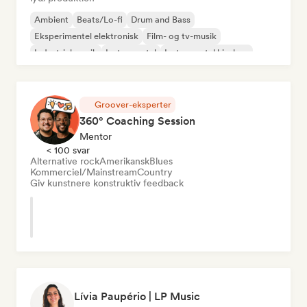
Ambient
Beats/Lo-fi
Drum and Bass
Eksperimentel elektronisk
Film- og tv-musik
Industriel musik
Instrumental
Instrumental hip-hop
Groover-eksperter
360° Coaching Session
Mentor
< 100 svar
Alternative rock
Amerikansk
Blues
Kommerciel/Mainstream
Country
Giv kunstnere konstruktiv feedback
Lívia Paupério | LP Music