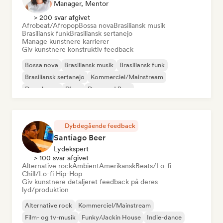
Manager, Mentor
> 200 svar afgivet
Afrobeat/Afropop
Bossa nova
Brasiliansk musik
Brasiliansk funk
Brasiliansk sertanejo
Manage kunstnere karrierer
Giv kunstnere konstruktiv feedback
Bossa nova
Brasiliansk musik
Brasiliansk funk
Brasiliansk sertanejo
Kommerciel/Mainstream
Deep house
Disco
Drum and Bass
Dybdegående feedback
Santiago Beer
Lydekspert
> 100 svar afgivet
Alternative rock
Ambient
Amerikansk
Beats/Lo-fi
Chill/Lo-fi Hip-Hop
Giv kunstnere detaljeret feedback på deres
lyd/produktion
Alternative rock
Kommerciel/Mainstream
Film- og tv-musik
Funky/Jackin House
Indie-dance