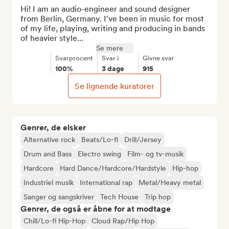
Hi! I am an audio-engineer and sound designer 
from Berlin, Germany. I've been in music for most 
of my life, playing, writing and producing in bands 
of heavier style...
Se mere
Svarprocent
Svar i
Givne svar
100%
3 dage
915
Se lignende kuratorer
Genrer, de elsker
Alternative rock
Beats/Lo-fi
Drill/Jersey
Drum and Bass
Electro swing
Film- og tv-musik
Hardcore
Hard Dance/Hardcore/Hardstyle
Hip-hop
Industriel musik
International rap
Metal/Heavy metal
Sanger og sangskriver
Tech House
Trip hop
Genrer, de også er åbne for at modtage
Chill/Lo-fi Hip-Hop
Cloud Rap/Hip Hop