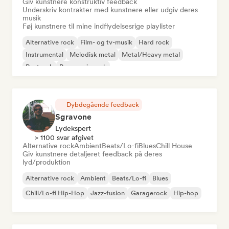
Giv kunstnere konstruktiv feedback
Underskriv kontrakter med kunstnere eller udgiv deres
musik
Føj kunstnere til mine indflydelsesrige playlister
Alternative rock
Film- og tv-musik
Hard rock
Instrumental
Melodisk metal
Metal/Heavy metal
Postrock
Progressiv rock
Dybdegående feedback
Sgravone
Lydekspert
> 1100 svar afgivet
Alternative rock
Ambient
Beats/Lo-fi
Blues
Chill House
Giv kunstnere detaljeret feedback på deres
lyd/produktion
Alternative rock
Ambient
Beats/Lo-fi
Blues
Chill/Lo-fi Hip-Hop
Jazz-fusion
Garagerock
Hip-hop