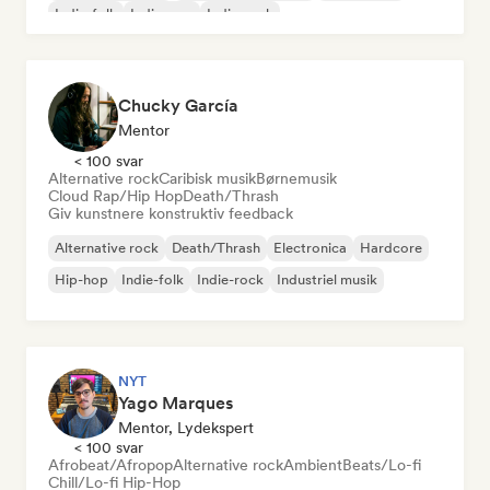
Indie-folk
Indie-pop
Indie-rock
Chucky García
Mentor
< 100 svar
Alternative rock
Caribisk musik
Børnemusik
Cloud Rap/Hip Hop
Death/Thrash
Giv kunstnere konstruktiv feedback
Alternative rock
Death/Thrash
Electronica
Hardcore
Hip-hop
Indie-folk
Indie-rock
Industriel musik
NYT
Yago Marques
Mentor, Lydekspert
< 100 svar
Afrobeat/Afropop
Alternative rock
Ambient
Beats/Lo-fi
Chill/Lo-fi Hip-Hop