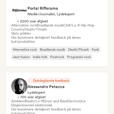
Portal Rifferama
Medie/journalist, Lydekspert
> 2200 svar afgivet
Alternative rock
Brasiliansk musik
Chill/Lo-fi Hip-Hop
Country
Death/Thrash
Skriv artikler
Giv kunstnere detaljeret feedback på deres
lyd/produktion
Alternative rock
Brasiliansk musik
Death/Thrash
Funk
Jazz-fusion
Indie-folk
Postrock
Progressiv rock
Dybdegående feedback
Alessandro Petacca
Lydekspert
> 700 svar afgivet
Ambient
Beats/Lo-fi
Drum and Bass
Electronica
Eksperimentel elektronisk
Giv kunstnere detaljeret feedback på deres
lyd/produktion