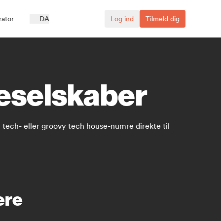
ator
DA
Log ind
Tilmeld dig
deselskaber
tech- eller groovy tech house-numre direkte til
ere