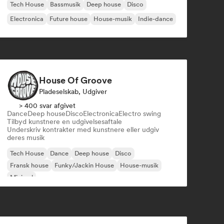
Tech House
Bassmusik
Deep house
Disco
Electronica
Future house
House-musik
Indie-dance
House Of Groove
Pladeselskab, Udgiver
> 400 svar afgivet
Dance
Deep house
Disco
Electronica
Electro swing
Tilbyd kunstnere en udgivelsesaftale
Underskriv kontrakter med kunstnere eller udgiv
deres musik
Tech House
Dance
Deep house
Disco
Fransk house
Funky/Jackin House
House-musik
Minimal