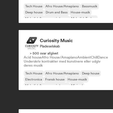
Tech House
Afro House/Amapiano
Bassmusik
Deep house
Drum and Bass
House-musik
Melodisk & progressiv house
Melodisk Techno
Curiosity Music
Pladeselskab
> 500 svar afgivet
Acid house
Afro House/Amapiano
Ambient
Chill
Dance
Underskriv kontrakter med kunstnere eller udgiv
deres musik
Tech House
Afro House/Amapiano
Deep house
Electronica
Fransk house
House-musik
Melodisk & progressiv house
Minimal