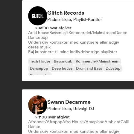
Glitch Records
Pladeselskab, Playlist-Kurator
> 4500 svar afgivet
Acid house
Bassmusik
Kommerciel/Mainstream
Dance
Dancepop
Underskriv kontrakter med kunstnere eller udgiv
deres musik
Føj kunstnere til mine indflydelsesrige playlister
Tech House
Bassmusik
Kommerciel/Mainstream
Dancepop
Deep house
Drum and Bass
Dubstep
Electronica
Swann Decamme
Pladeselskab, Udvalgt DJ
> 1100 svar afgivet
Afrobeat/Afropop
Afro House/Amapiano
Ambient
Chill
Dance
Underskriv kontrakter med kunstnere eller udgiv