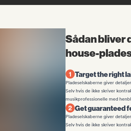
Sådan bliver d
house-plade
Target the right l
Pladeselskaberne giver detalje
Selv hvis de ikke skriver kontra
musikprofessionelle med henbli
Get guaranteed 
Pladeselskaberne giver detalje
Selv hvis de ikke skriver kontra