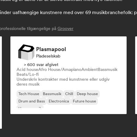
nder uafhængige kunstnere med over 69 musikbranchefolk: pla
rofessionelle tilgængelige på
Groover
Plasmapool
Pladeselskab
> 600 svar afgivet
Acid house
Afro House/Amapiano
Ambient
Bassmusik
Beats/Lo-fi
Underskriv kontrakter med kunstnere eller udgiv
deres musik
Tech House
Bassmusik
Chill
Deep house
Drum and Bass
Electronica
Future house
House-musik