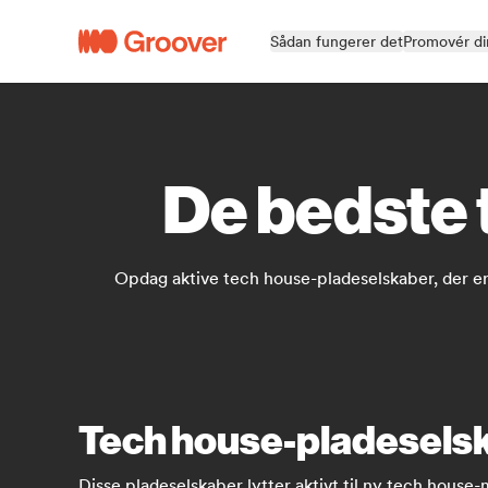
Sådan fungerer det
Promovér di
De bedste 
Opdag aktive tech house-pladeselskaber, der er
Tech house-pladeselsk
Disse pladeselskaber lytter aktivt til ny tech house-