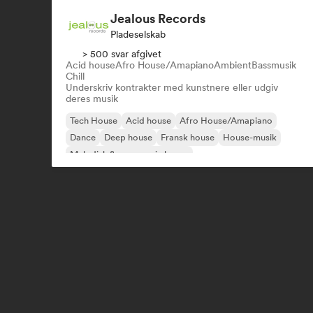
Jealous Records
Pladeselskab
> 500 svar afgivet
Acid house
Afro House/Amapiano
Ambient
Bassmusik
Chill
Underskriv kontrakter med kunstnere eller udgiv
deres musik
Tech House
Acid house
Afro House/Amapiano
Dance
Deep house
Fransk house
House-musik
Melodisk & progressiv house