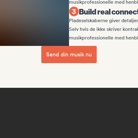
musikprofessionelle med henbli
Build real connec
Pladeselskaberne giver detalje
Selv hvis de ikke skriver kontra
musikprofessionelle med henbli
Send din musik nu