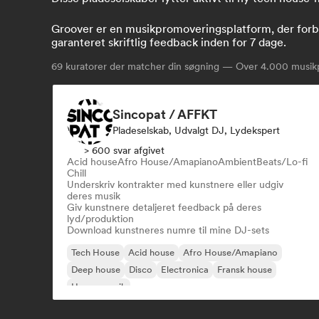
Groover er en musikpromoveringsplatform, der forbi
garanteret skriftlig feedback inden for 7 dage.
69
kuratorer der matcher din søgning — Over 4.000 musikp
Sincopat / AFFKT
Pladeselskab, Udvalgt DJ, Lydekspert
> 600 svar afgivet
Acid house
Afro House/Amapiano
Ambient
Beats/Lo-fi
Chill
Underskriv kontrakter med kunstnere eller udgiv
deres musik
Giv kunstnere detaljeret feedback på deres
lyd/produktion
Download kunstneres numre til mine DJ-sets
Tech House
Acid house
Afro House/Amapiano
Deep house
Disco
Electronica
Fransk house
House-musik