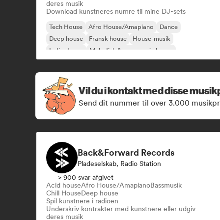
deres musik
Download kunstneres numre til mine DJ-sets
Tech House
Afro House/Amapiano
Dance
Deep house
Fransk house
House-musik
Indie-dance
Melodisk & progressiv house
Vil du i kontakt med disse musi
Send dit nummer til over 3.000 musikpro
Back&Forward Records
Pladeselskab, Radio Station
> 900 svar afgivet
Acid house
Afro House/Amapiano
Bassmusik
Chill House
Deep house
Spil kunstnere i radioen
Underskriv kontrakter med kunstnere eller udgiv
deres musik