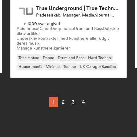
True Underground | True Techno Podcast | ONE
Pladeselskab, Manager, Medie/journalist
> 1000 svar afgivet
Acid house
Dance
Deep house
Drum and Bass
Dubstep
Skriv artikler
Underskriv kontrakter med kunstnere eller udgiv
deres musik
Manage kunstnere karrierer
Tech House
Dance
Drum and Bass
Hard Techno
House-musik
Minimal
Techno
UK Garage/Bassline
1
2
3
4