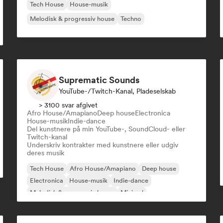
Tech House
House-musik
Melodisk & progressiv house
Techno
Suprematic Sounds
YouTube-/Twitch-Kanal, Pladeselskab
> 3100 svar afgivet
Afro House/Amapiano
Deep house
Electronica
House-musik
Indie-dance
Del kunstnere på min YouTube-, SoundCloud- eller
Twitch-kanal
Underskriv kontrakter med kunstnere eller udgiv
deres musik
Tech House
Afro House/Amapiano
Deep house
Electronica
House-musik
Indie-dance
Melodisk & progressiv house
Minimal