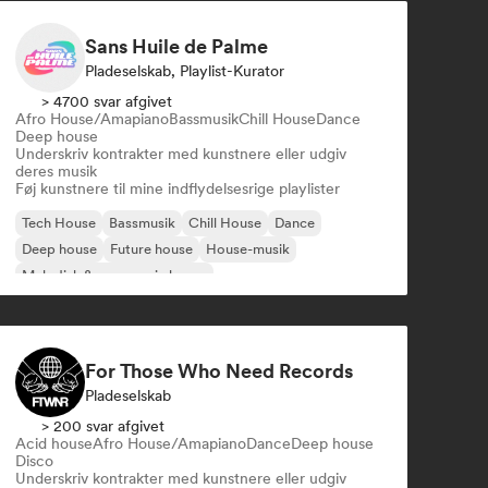
Sans Huile de Palme
Pladeselskab, Playlist-Kurator
> 4700 svar afgivet
Afro House/Amapiano
Bassmusik
Chill House
Dance
Deep house
Underskriv kontrakter med kunstnere eller udgiv
deres musik
Føj kunstnere til mine indflydelsesrige playlister
Tech House
Bassmusik
Chill House
Dance
Deep house
Future house
House-musik
Melodisk & progressiv house
For Those Who Need Records
Pladeselskab
> 200 svar afgivet
Acid house
Afro House/Amapiano
Dance
Deep house
Disco
Underskriv kontrakter med kunstnere eller udgiv