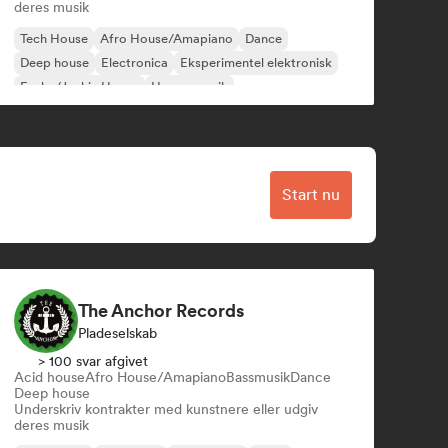
deres musik
Tech House
Afro House/Amapiano
Dance
Deep house
Electronica
Eksperimentel elektronisk
Funky/Jackin House
House-musik
Start nu
The Anchor Records
Pladeselskab
> 100 svar afgivet
Acid house
Afro House/Amapiano
Bassmusik
Dance
Deep house
Underskriv kontrakter med kunstnere eller udgiv
deres musik