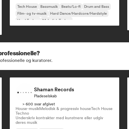
Tech House
Bassmusik
Beats/Lo-fi
Drum and Bass
Film- og tv-musik
Hard Dance/Hardcore/Hardstyle
Hard Techno
Melodisk Techno
kprofessionelle?
fessionelle og kuratorer.
Shaman Records
Pladeselskab
> 600 svar afgivet
House-musik
Melodisk & progressiv house
Tech House
Techno
Underskriv kontrakter med kunstnere eller udgiv
deres musik