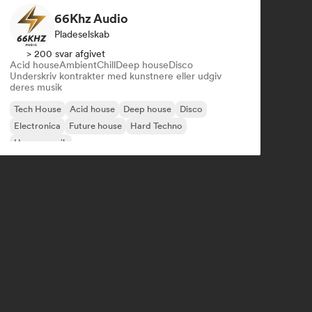
66Khz Audio
Pladeselskab
> 200 svar afgivet
Acid house
Ambient
Chill
Deep house
Disco
Underskriv kontrakter med kunstnere eller udgiv
deres musik
Tech House
Acid house
Deep house
Disco
Electronica
Future house
Hard Techno
House-musik