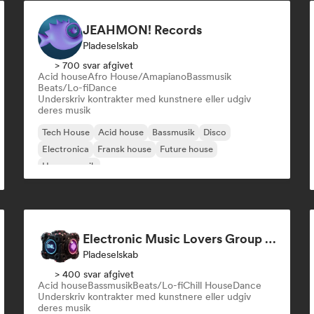
JEAHMON! Records
Pladeselskab
> 700 svar afgivet
Acid house
Afro House/Amapiano
Bassmusik
Beats/Lo-fi
Dance
Underskriv kontrakter med kunstnere eller udgiv
deres musik
Tech House
Acid house
Bassmusik
Disco
Electronica
Fransk house
Future house
House-musik
Electronic Music Lovers Group (EML)
Pladeselskab
> 400 svar afgivet
Acid house
Bassmusik
Beats/Lo-fi
Chill House
Dance
Underskriv kontrakter med kunstnere eller udgiv
deres musik