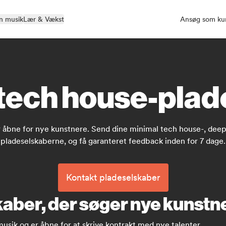
n musik
Lær & Vækst
Ansøg som kur
tech house-pla
 åbne for nye kunstnere. Send dine minimal tech house-, deep 
pladeselskaberne, og få garanteret feedback inden for 7 dage.
Kontakt pladeselskaber
aber, der søger nye kunstn
musik og er åbne for at skrive kontrakt med nye talenter.