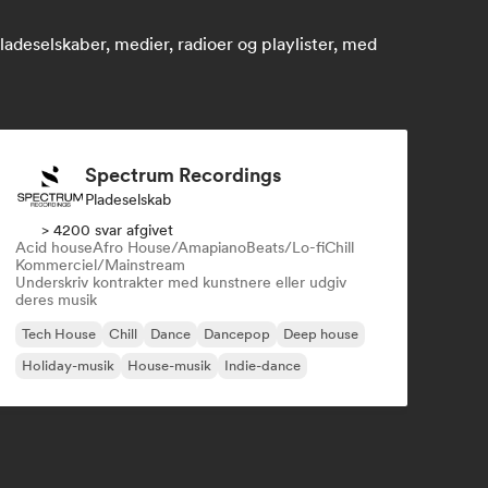
deselskaber, medier, radioer og playlister, med
Spectrum Recordings
Pladeselskab
> 4200 svar afgivet
Acid house
Afro House/Amapiano
Beats/Lo-fi
Chill
Kommerciel/Mainstream
Underskriv kontrakter med kunstnere eller udgiv
deres musik
Tech House
Chill
Dance
Dancepop
Deep house
Holiday-musik
House-musik
Indie-dance