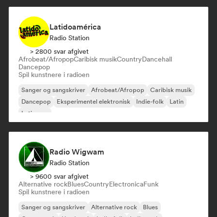
Latidoamérica
Radio Station
> 2800 svar afgivet
Afrobeat/Afropop
Caribisk musik
Country
Dancehall
Dancepop
Spil kunstnere i radioen
Sanger og sangskriver
Afrobeat/Afropop
Caribisk musik
Dancepop
Eksperimentel elektronisk
Indie-folk
Latin
Latin pop
Radio Wigwam
Radio Station
> 9600 svar afgivet
Alternative rock
Blues
Country
Electronica
Funk
Spil kunstnere i radioen
Sanger og sangskriver
Alternative rock
Blues