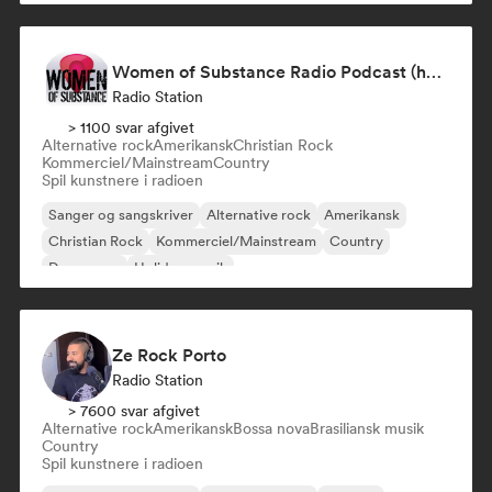
Women of Substance Radio Podcast (human Female recording or performing artists or female-fronted bands)
Radio Station
> 1100 svar afgivet
Alternative rock
Amerikansk
Christian Rock
Kommerciel/Mainstream
Country
Spil kunstnere i radioen
Sanger og sangskriver
Alternative rock
Amerikansk
Christian Rock
Kommerciel/Mainstream
Country
Dream pop
Holiday-musik
Ze Rock Porto
Radio Station
> 7600 svar afgivet
Alternative rock
Amerikansk
Bossa nova
Brasiliansk musik
Country
Spil kunstnere i radioen