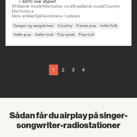
> 6200 svar afgivet
Afrikansk musik
Alternative rock
Brasiliansk musik
Country
Electronica
Skriv artikler
Spil kunstnere i radioen
Sanger og sangskriver
Country
Fransk pop
Indie-folk
Indie-pop
Indie-rock
Pop-punk
Poprock
1
2
3
4
Sådan får du airplay på singer-
songwriter-radiostationer