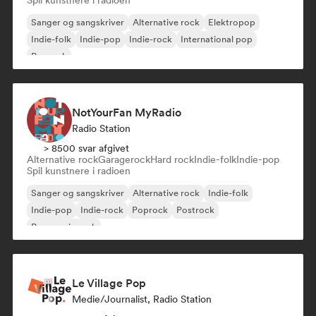
Spil kunstnere i radioen
Sanger og sangskriver
Alternative rock
Elektropop
Indie-folk
Indie-pop
Indie-rock
International pop
Poprock
NotYourFan MyRadio
Radio Station
> 8500 svar afgivet
Alternative rock
Garagerock
Hard rock
Indie-folk
Indie-pop
Spil kunstnere i radioen
Sanger og sangskriver
Alternative rock
Indie-folk
Indie-pop
Indie-rock
Poprock
Postrock
Progressiv rock
Le Village Pop
Medie/journalist, Radio Station