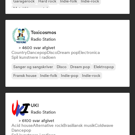
Garagerock
Hard rock
Indie-folk
Indie-rock
Metal/Heavy metal
Toxicosmos
Radio Station
> 4600 svar afgivet
Country
Dancepop
Disco
Dream pop
Electronica
Spil kunstnere i radioen
Sanger og sangskriver
Disco
Dream pop
Elektropop
Fransk house
Indie-folk
Indie-pop
Indie-rock
UKI
Radio Station
> 6100 svar afgivet
Acid house
Alternative rock
Brasiliansk musik
Coldwave
Dancepop