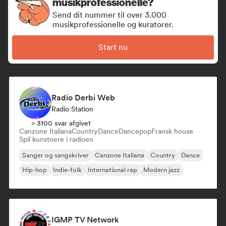
musikprofessionelle?
Send dit nummer til over 3.000
musikprofessionelle og kuratorer.
Start nu
Radio Derbi Web
Radio Station
> 3100 svar afgivet
Canzone Italiana
Country
Dance
Dancepop
Fransk house
Spil kunstnere i radioen
Sanger og sangskriver
Canzone Italiana
Country
Dance
Hip-hop
Indie-folk
International rap
Modern jazz
IGMP TV Network