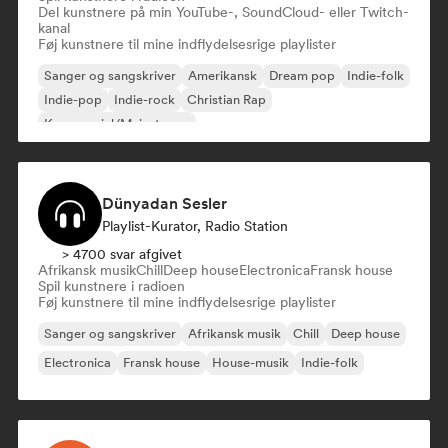
Del kunstnere på min YouTube-, SoundCloud- eller Twitch-
kanal
Føj kunstnere til mine indflydelsesrige playlister
Sanger og sangskriver
Amerikansk
Dream pop
Indie-folk
Indie-pop
Indie-rock
Christian Rap
Kommerciel/Mainstream
Dünyadan Sesler
Playlist-Kurator, Radio Station
> 4700 svar afgivet
Afrikansk musik
Chill
Deep house
Electronica
Fransk house
Spil kunstnere i radioen
Føj kunstnere til mine indflydelsesrige playlister
Sanger og sangskriver
Afrikansk musik
Chill
Deep house
Electronica
Fransk house
House-musik
Indie-folk