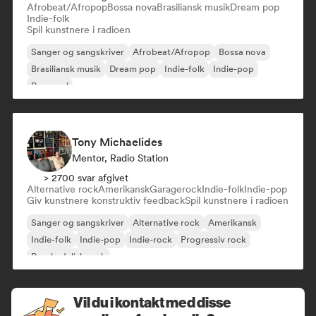
Afrobeat/Afropop
Bossa nova
Brasiliansk musik
Dream pop
Indie-folk
Spil kunstnere i radioen
Sanger og sangskriver
Afrobeat/Afropop
Bossa nova
Brasiliansk musik
Dream pop
Indie-folk
Indie-pop
Pop-soul
Tony Michaelides
Mentor, Radio Station
> 2700 svar afgivet
Alternative rock
Amerikansk
Garagerock
Indie-folk
Indie-pop
Giv kunstnere konstruktiv feedback
Spil kunstnere i radioen
Sanger og sangskriver
Alternative rock
Amerikansk
Indie-folk
Indie-pop
Indie-rock
Progressiv rock
Psychedelisk rock
Vil du i kontakt med disse