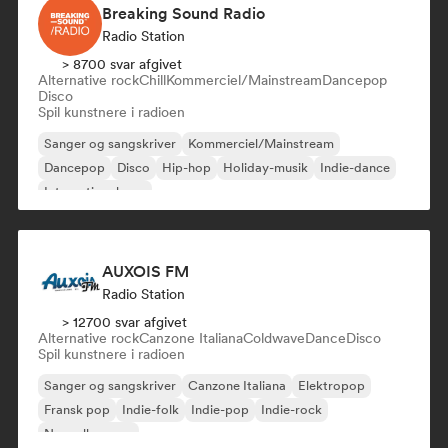
Breaking Sound Radio
Radio Station
> 8700 svar afgivet
Alternative rock
Chill
Kommerciel/Mainstream
Dancepop
Disco
Spil kunstnere i radioen
Sanger og sangskriver
Kommerciel/Mainstream
Dancepop
Disco
Hip-hop
Holiday-musik
Indie-dance
International pop
AUXOIS FM
Radio Station
> 12700 svar afgivet
Alternative rock
Canzone Italiana
Coldwave
Dance
Disco
Spil kunstnere i radioen
Sanger og sangskriver
Canzone Italiana
Elektropop
Fransk pop
Indie-folk
Indie-pop
Indie-rock
Nouvelle scene