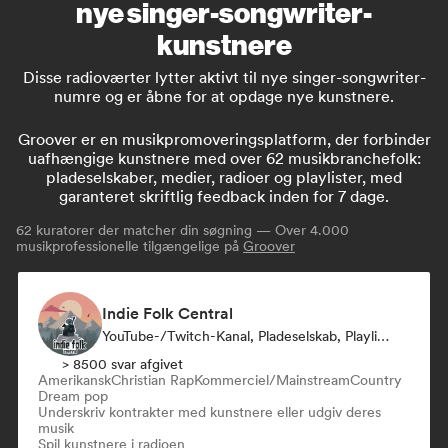
nye singer-songwriter-
kunstnere
Disse radioværter lytter aktivt til nye singer-songwriter-
numre og er åbne for at opdage nye kunstnere.
Groover er en musikpromoveringsplatform, der forbinder
uafhængige kunstnere med over 62 musikbranchefolk:
pladeselskaber, medier, radioer og playlister, med
garanteret skriftlig feedback inden for 7 dage.
62
kuratorer der matcher din søgning — Over 4.000
musikprofessionelle tilgængelige på
Groover
Indie Folk Central
YouTube-/Twitch-Kanal, Pladeselskab, Playlist-Kurator, Radio Station
> 8500 svar afgivet
Amerikansk
Christian Rap
Kommerciel/Mainstream
Country
Dream pop
Underskriv kontrakter med kunstnere eller udgiv deres
musik
Spil kunstnere i radioen