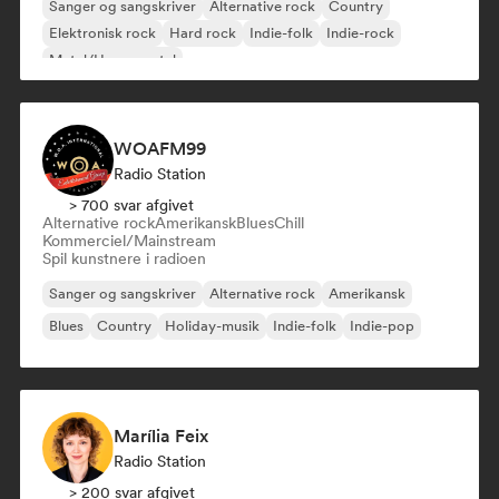
Sanger og sangskriver
Alternative rock
Country
Elektronisk rock
Hard rock
Indie-folk
Indie-rock
Metal/Heavy metal
WOAFM99
Radio Station
> 700 svar afgivet
Alternative rock
Amerikansk
Blues
Chill
Kommerciel/Mainstream
Spil kunstnere i radioen
Sanger og sangskriver
Alternative rock
Amerikansk
Blues
Country
Holiday-musik
Indie-folk
Indie-pop
Marília Feix
Radio Station
> 200 svar afgivet