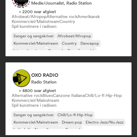
Medie/journalist, Radio Station
> 2200 svar afgivet
Afrobeat/Afropop
Alternative rock
Amerikansk
Kommerciel/Mainstream
Country
Spil kunstnere i radioen
Sanger og sangskriver
Afrobeat/Afropop
Kommerciel/Mainstream
Country
Dancepop
International pop
Poprock
Rap på engelsk
OXO RADIO
Radio Station
> 4800 svar afgivet
Alternative rock
Blues
Canzone Italiana
Chill/Lo-fi Hip-Hop
Kommerciel/Mainstream
Spil kunstnere i radioen
Sanger og sangskriver
Chill/Lo-fi Hip-Hop
Kommerciel/Mainstream
Dream pop
Electro Jazz/Nu Jazz
Indie-folk
Nouvelle scene
Poprock