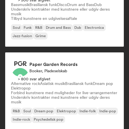
> 500 svar afgivet
Bassmusik
Brasiliansk funk
Disco
Drum and Bass
Dub
Underskriv kontrakter med kunstnere eller udgiv deres
musik
Tilbyd kunstnere en udgivelsesaftale
Soul
Funk
R&B
Drum and Bass
Dub
Electronica
Jazz-fusion
Grime
Paper Garden Records
Booker, Pladeselskab
> 800 svar afgivet
Alternative rock
Asiatisk musik
Brasiliansk funk
Dream pop
Elektropop
Forbind kunstnere med muligheder for live-arrangementer
Underskriv kontrakter med kunstnere eller udgiv deres
musik
R&B
Soul
Dream pop
Elektropop
Indie-folk
Indie-pop
Indie-rock
Psychedelisk pop