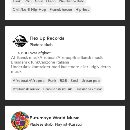
Funk
R&B
Soul
Disco
Nu-disco/Italo
Chill/Lo-fi Hip-Hop
Fransk house
Hip-hop
Flex Up Records
Pladeselskab
> 500 svar afgivet
Afrikansk musik
Afrobeat/Afropop
Brasiliansk musik
Brasiliansk funk
Canzone Italiana
Underskriv kontrakter med kunstnere eller udgiv deres
musik
Afrobeat/Afropop
Funk
R&B
Soul
Urban pop
Afrikansk musik
Brasiliansk musik
Brasiliansk funk
Putumayo World Music
Pladeselskab, Playlist-Kurator