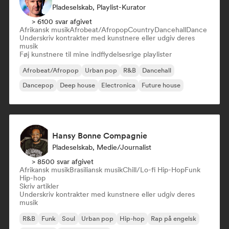
Pladeselskab, Playlist-Kurator
> 6100 svar afgivet
Afrikansk musik
Afrobeat/Afropop
Country
Dancehall
Dance
Underskriv kontrakter med kunstnere eller udgiv deres
musik
Føj kunstnere til mine indflydelsesrige playlister
Afrobeat/Afropop
Urban pop
R&B
Dancehall
Dancepop
Deep house
Electronica
Future house
Hansy Bonne Compagnie
Pladeselskab, Medie/journalist
> 8500 svar afgivet
Afrikansk musik
Brasiliansk musik
Chill/Lo-fi Hip-Hop
Funk
Hip-hop
Skriv artikler
Underskriv kontrakter med kunstnere eller udgiv deres
musik
R&B
Funk
Soul
Urban pop
Hip-hop
Rap på engelsk