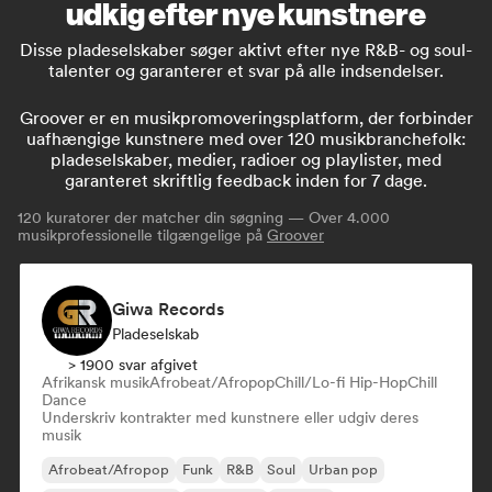
udkig efter nye kunstnere
Disse pladeselskaber søger aktivt efter nye R&B- og soul-
talenter og garanterer et svar på alle indsendelser.
Groover er en musikpromoveringsplatform, der forbinder
uafhængige kunstnere med over 120 musikbranchefolk:
pladeselskaber, medier, radioer og playlister, med
garanteret skriftlig feedback inden for 7 dage.
120
kuratorer der matcher din søgning — Over 4.000
musikprofessionelle tilgængelige på
Groover
Giwa Records
Pladeselskab
> 1900 svar afgivet
Afrikansk musik
Afrobeat/Afropop
Chill/Lo-fi Hip-Hop
Chill
Dance
Underskriv kontrakter med kunstnere eller udgiv deres
musik
Afrobeat/Afropop
Funk
R&B
Soul
Urban pop