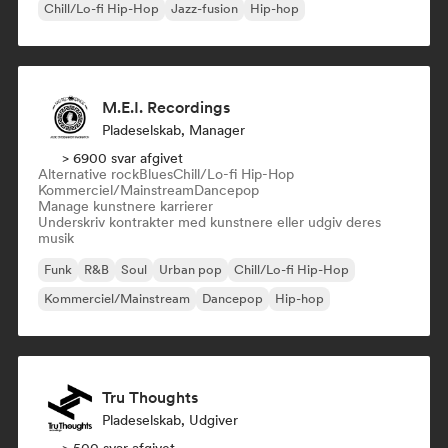
Chill/Lo-fi Hip-Hop
Jazz-fusion
Hip-hop
M.E.I. Recordings
Pladeselskab, Manager
> 6900 svar afgivet
Alternative rock
Blues
Chill/Lo-fi Hip-Hop
Kommerciel/Mainstream
Dancepop
Manage kunstnere karrierer
Underskriv kontrakter med kunstnere eller udgiv deres
musik
Funk
R&B
Soul
Urban pop
Chill/Lo-fi Hip-Hop
Kommerciel/Mainstream
Dancepop
Hip-hop
Tru Thoughts
Pladeselskab, Udgiver