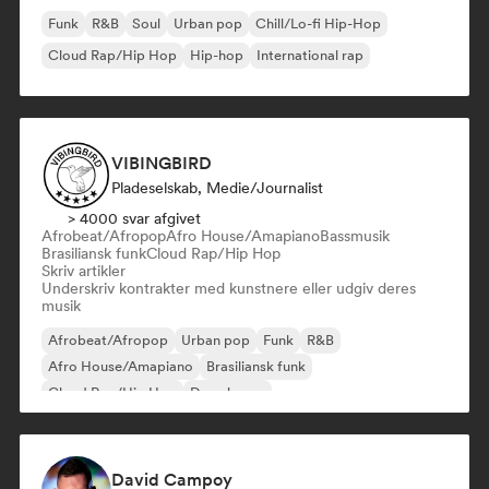
Funk
R&B
Soul
Urban pop
Chill/Lo-fi Hip-Hop
Cloud Rap/Hip Hop
Hip-hop
International rap
VIBINGBIRD
Pladeselskab, Medie/journalist
> 4000 svar afgivet
Afrobeat/Afropop
Afro House/Amapiano
Bassmusik
Brasiliansk funk
Cloud Rap/Hip Hop
Skriv artikler
Underskriv kontrakter med kunstnere eller udgiv deres
musik
Afrobeat/Afropop
Urban pop
Funk
R&B
Afro House/Amapiano
Brasiliansk funk
Cloud Rap/Hip Hop
Deep house
David Campoy