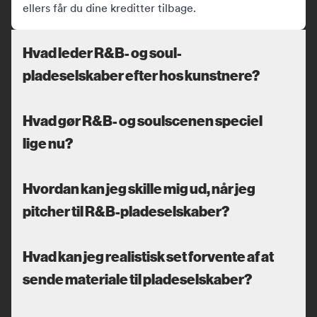
ellers får du dine kreditter tilbage.
Hvad leder R&B- og soul-
pladeselskaber efter hos kunstnere?
Hvad gør R&B- og soulscenen speciel
lige nu?
Hvordan kan jeg skille mig ud, når jeg
pitcher til R&B-pladeselskaber?
Hvad kan jeg realistisk set forvente af at
sende materiale til pladeselskaber?