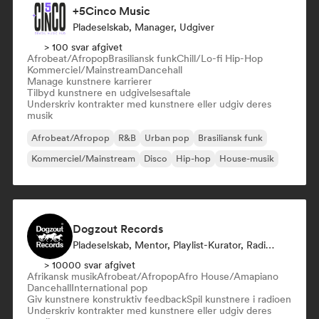
+5Cinco Music
Pladeselskab, Manager, Udgiver
> 100 svar afgivet
Afrobeat/Afropop
Brasiliansk funk
Chill/Lo-fi Hip-Hop
Kommerciel/Mainstream
Dancehall
Manage kunstnere karrierer
Tilbyd kunstnere en udgivelsesaftale
Underskriv kontrakter med kunstnere eller udgiv deres
musik
Afrobeat/Afropop
R&B
Urban pop
Brasiliansk funk
Kommerciel/Mainstream
Disco
Hip-hop
House-musik
Dogzout Records
Pladeselskab, Mentor, Playlist-Kurator, Radio Station
> 10000 svar afgivet
Afrikansk musik
Afrobeat/Afropop
Afro House/Amapiano
Dancehall
International pop
Giv kunstnere konstruktiv feedback
Spil kunstnere i radioen
Underskriv kontrakter med kunstnere eller udgiv deres