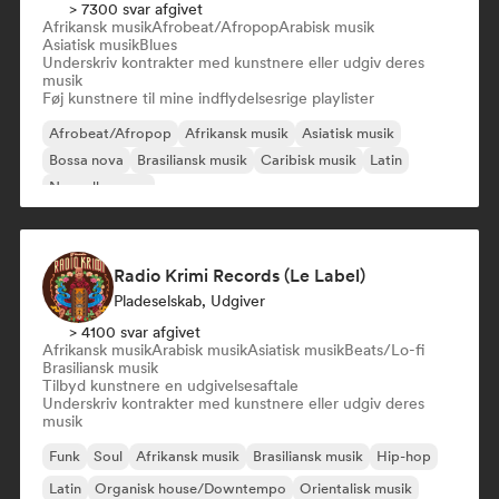
> 7300 svar afgivet
Afrikansk musik
Afrobeat/Afropop
Arabisk musik
Asiatisk musik
Blues
Underskriv kontrakter med kunstnere eller udgiv deres
musik
Føj kunstnere til mine indflydelsesrige playlister
Afrobeat/Afropop
Afrikansk musik
Asiatisk musik
Bossa nova
Brasiliansk musik
Caribisk musik
Latin
Nouvelle scene
Radio Krimi Records (Le Label)
Pladeselskab, Udgiver
> 4100 svar afgivet
Afrikansk musik
Arabisk musik
Asiatisk musik
Beats/Lo-fi
Brasiliansk musik
Tilbyd kunstnere en udgivelsesaftale
Underskriv kontrakter med kunstnere eller udgiv deres
musik
Funk
Soul
Afrikansk musik
Brasiliansk musik
Hip-hop
Latin
Organisk house/Downtempo
Orientalisk musik