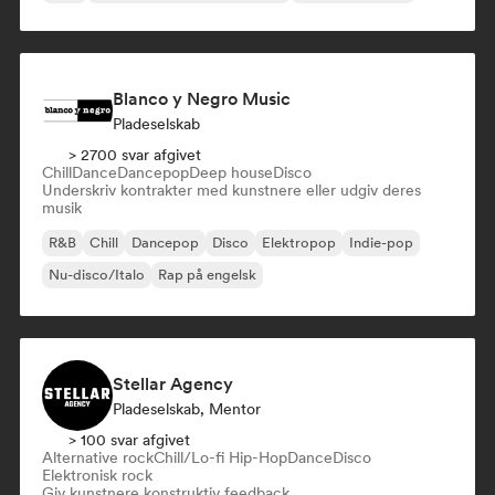
Blanco y Negro Music
Pladeselskab
> 2700 svar afgivet
Chill
Dance
Dancepop
Deep house
Disco
Underskriv kontrakter med kunstnere eller udgiv deres
musik
R&B
Chill
Dancepop
Disco
Elektropop
Indie-pop
Nu-disco/Italo
Rap på engelsk
Stellar Agency
Pladeselskab, Mentor
> 100 svar afgivet
Alternative rock
Chill/Lo-fi Hip-Hop
Dance
Disco
Elektronisk rock
Giv kunstnere konstruktiv feedback