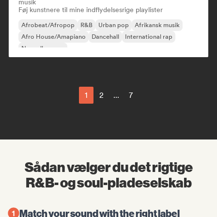
musik
Føj kunstnere til mine indflydelsesrige playlister
Afrobeat/Afropop
R&B
Urban pop
Afrikansk musik
Afro House/Amapiano
Dancehall
International rap
Nouvelle scene
1
2
...
7
Sådan vælger du det rigtige
R&B- og soul-pladeselskab
Match your sound with the right label