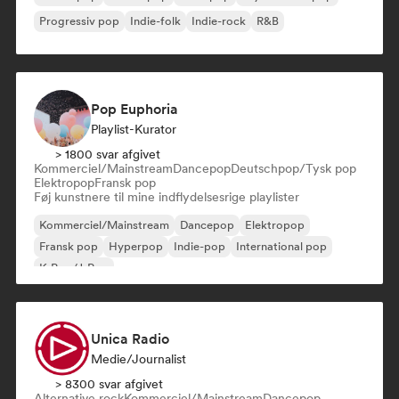
Progressiv pop
Indie-folk
Indie-rock
R&B
Pop Euphoria
Playlist-Kurator
> 1800 svar afgivet
Kommerciel/Mainstream
Dancepop
Deutschpop/Tysk pop
Elektropop
Fransk pop
Føj kunstnere til mine indflydelsesrige playlister
Kommerciel/Mainstream
Dancepop
Elektropop
Fransk pop
Hyperpop
Indie-pop
International pop
K-Pop/J-Pop
Unica Radio
Medie/journalist
> 8300 svar afgivet
Alternative rock
Kommerciel/Mainstream
Dancepop