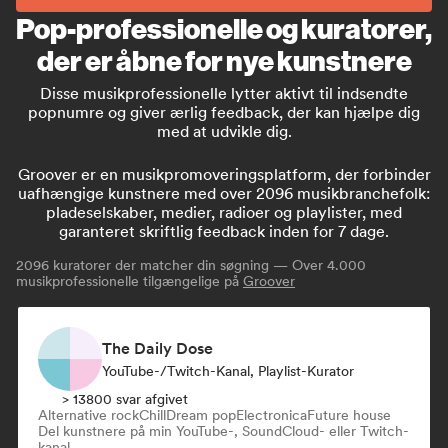
Pop-professionelle og kuratorer,
der er åbne for nye kunstnere
Disse musikprofessionelle lytter aktivt til indsendte
popnumre og giver ærlig feedback, der kan hjælpe dig
med at udvikle dig.
Groover er en musikpromoveringsplatform, der forbinder
uafhængige kunstnere med over 2096 musikbranchefolk:
pladeselskaber, medier, radioer og playlister, med
garanteret skriftlig feedback inden for 7 dage.
2096
kuratorer der matcher din søgning — Over 4.000
musikprofessionelle tilgængelige på
Groover
The Daily Dose
YouTube-/Twitch-Kanal, Playlist-Kurator
> 13800 svar afgivet
Alternative rock
Chill
Dream pop
Electronica
Future house
Del kunstnere på min YouTube-, SoundCloud- eller Twitch-
kanal