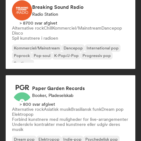
Breaking Sound Radio
Radio Station
> 8700 svar afgivet
Alternative rock
Chill
Kommerciel/Mainstream
Dancepop
Disco
Spil kunstnere i radioen
Kommerciel/Mainstream
Dancepop
International pop
Poprock
Pop-soul
K-Pop/J-Pop
Progressiv pop
Synthpop
Paper Garden Records
Booker, Pladeselskab
> 800 svar afgivet
Alternative rock
Asiatisk musik
Brasiliansk funk
Dream pop
Elektropop
Forbind kunstnere med muligheder for live-arrangementer
Underskriv kontrakter med kunstnere eller udgiv deres
musik
Dream pop
Elektropop
Indie-pop
Psychedelisk pop