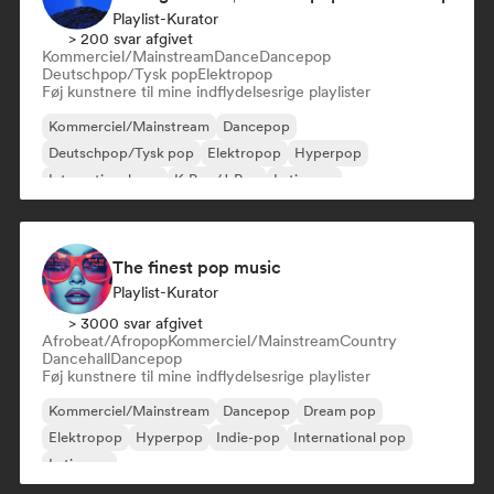
Playlist-Kurator
> 200 svar afgivet
Kommerciel/Mainstream
Dance
Dancepop
Deutschpop/Tysk pop
Elektropop
Føj kunstnere til mine indflydelsesrige playlister
Kommerciel/Mainstream
Dancepop
Deutschpop/Tysk pop
Elektropop
Hyperpop
International pop
K-Pop/J-Pop
Latin pop
The finest pop music
Playlist-Kurator
> 3000 svar afgivet
Afrobeat/Afropop
Kommerciel/Mainstream
Country
Dancehall
Dancepop
Føj kunstnere til mine indflydelsesrige playlister
Kommerciel/Mainstream
Dancepop
Dream pop
Elektropop
Hyperpop
Indie-pop
International pop
Latin pop