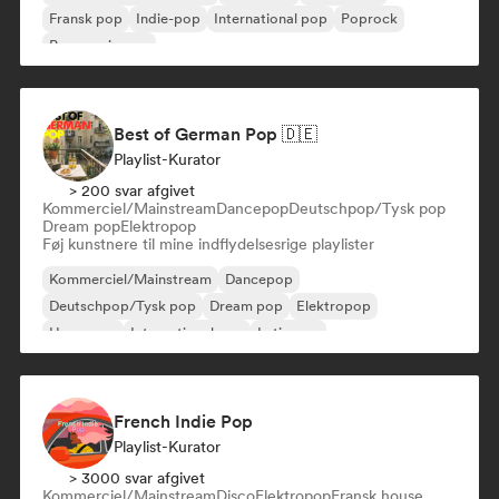
Fransk pop
Indie-pop
International pop
Poprock
Progressiv pop
Best of German Pop 🇩🇪
Playlist-Kurator
> 200 svar afgivet
Kommerciel/Mainstream
Dancepop
Deutschpop/Tysk pop
Dream pop
Elektropop
Føj kunstnere til mine indflydelsesrige playlister
Kommerciel/Mainstream
Dancepop
Deutschpop/Tysk pop
Dream pop
Elektropop
Hyperpop
International pop
Latin pop
French Indie Pop
Playlist-Kurator
> 3000 svar afgivet
Kommerciel/Mainstream
Disco
Elektropop
Fransk house