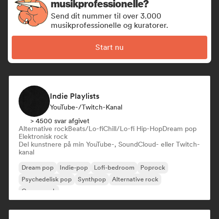
musikprofessionelle?
Send dit nummer til over 3.000
musikprofessionelle og kuratorer.
Start nu
Indie Playlists
YouTube-/Twitch-Kanal
> 4500 svar afgivet
Alternative rock
Beats/Lo-fi
Chill/Lo-fi Hip-Hop
Dream pop
Elektronisk rock
Del kunstnere på min YouTube-, SoundCloud- eller Twitch-
kanal
Dream pop
Indie-pop
Lofi-bedroom
Poprock
Psychedelisk pop
Synthpop
Alternative rock
Garagerock