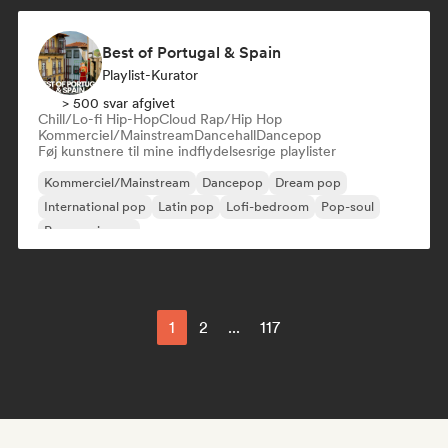
Best of Portugal & Spain
Playlist-Kurator
> 500 svar afgivet
Chill/Lo-fi Hip-Hop
Cloud Rap/Hip Hop
Kommerciel/Mainstream
Dancehall
Dancepop
Føj kunstnere til mine indflydelsesrige playlister
Kommerciel/Mainstream
Dancepop
Dream pop
International pop
Latin pop
Lofi-bedroom
Pop-soul
Progressiv pop
1
2
...
117