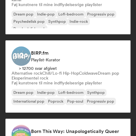
Føj kunstnere til mine indflydelsesrige playlister
Dream pop
Indie-pop
Lofi-bedroom
Progressiv pop
Psychedelisk pop
Synthpop
Indie-rock
Psychedelisk rock
BIRP.fm
Playlist-Kurator
> 12700 svar afgivet
Alternative rock
Chill/Lo-fi Hip-Hop
Coldwave
Dream pop
Eksperimentel rock
Føj kunstnere til mine indflydelsesrige playlister
Dream pop
Indie-pop
Lofi-bedroom
Synthpop
International pop
Poprock
Pop-soul
Progressiv pop
Born This Way: Unapologetically Queer