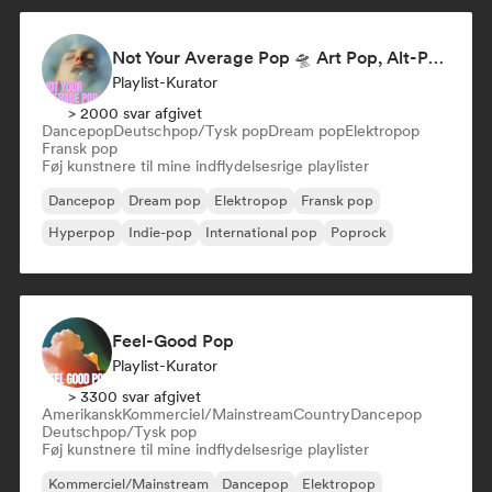
Not Your Average Pop 🛸 Art Pop, Alt-Pop & Indie Pop
Playlist-Kurator
> 2000 svar afgivet
Dancepop
Deutschpop/Tysk pop
Dream pop
Elektropop
Fransk pop
Føj kunstnere til mine indflydelsesrige playlister
Dancepop
Dream pop
Elektropop
Fransk pop
Hyperpop
Indie-pop
International pop
Poprock
Feel-Good Pop
Playlist-Kurator
> 3300 svar afgivet
Amerikansk
Kommerciel/Mainstream
Country
Dancepop
Deutschpop/Tysk pop
Føj kunstnere til mine indflydelsesrige playlister
Kommerciel/Mainstream
Dancepop
Elektropop