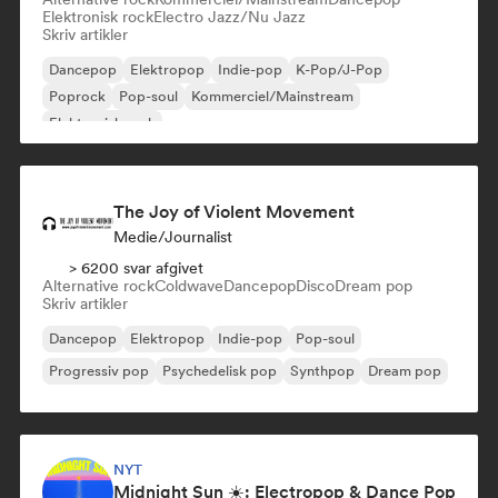
Elektronisk rock
Electro Jazz/Nu Jazz
Skriv artikler
Dancepop
Elektropop
Indie-pop
K-Pop/J-Pop
Poprock
Pop-soul
Kommerciel/Mainstream
Elektronisk rock
The Joy of Violent Movement
Medie/journalist
> 6200 svar afgivet
Alternative rock
Coldwave
Dancepop
Disco
Dream pop
Skriv artikler
Dancepop
Elektropop
Indie-pop
Pop-soul
Progressiv pop
Psychedelisk pop
Synthpop
Dream pop
NYT
Midnight Sun ☀️: Electropop & Dance Pop