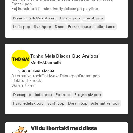
Fransk pop
Føj kunstnere til mine indflydelsesrige playlister
Kommerciel/Mainstream
Elektropop
Fransk pop
Indie-pop
Synthpop
Disco
Fransk house
Indie-dance
Tenho Mais Discos Que Amigos!
Medie/journalist
> 9600 svar afgivet
Alternative rock
Coldwave
Dancepop
Dream pop
Elektronisk rock
Skriv artikler
Dancepop
Indie-pop
Poprock
Progressiv pop
Psychedelisk pop
Synthpop
Dream pop
Alternative rock
Vil du i kontakt med disse