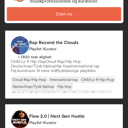
musikprofessionelle og kuratorer.
Start nu
Rap Beyond the Clouds
Playlist-Kurator
> 1300 svar afgivet
Chill/Lo-fi Hip-Hop
Cloud Rap/Hip Hop
Deutschrap/Tysk hiphop
Hip-hop
International rap
Føj kunstnere til mine indflydelsesrige playlister
Cloud Rap/Hip Hop
International rap
Chill/Lo-fi Hip-Hop
Deutschrap/Tysk hiphop
Hip-hop
Nederhop/hollandsk hiphop
Rap på engelsk
Fransk rap
Flow 2.0 | Next Gen Hustle
Playlist-Kurator