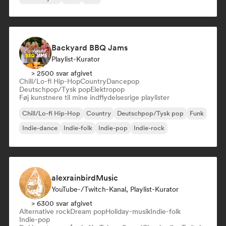
Backyard BBQ Jams
Playlist-Kurator
> 2500 svar afgivet
Chill/Lo-fi Hip-Hop
Country
Dancepop
Deutschpop/Tysk pop
Elektropop
Føj kunstnere til mine indflydelsesrige playlister
Chill/Lo-fi Hip-Hop
Country
Deutschpop/Tysk pop
Funk
Indie-dance
Indie-folk
Indie-pop
Indie-rock
alexrainbirdMusic
YouTube-/Twitch-Kanal, Playlist-Kurator
> 6300 svar afgivet
Alternative rock
Dream pop
Holiday-musik
Indie-folk
Indie-pop