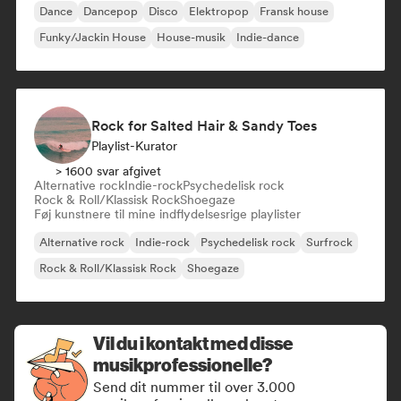
Dance
Dancepop
Disco
Elektropop
Fransk house
Funky/Jackin House
House-musik
Indie-dance
Rock for Salted Hair & Sandy Toes
Playlist-Kurator
> 1600 svar afgivet
Alternative rock
Indie-rock
Psychedelisk rock
Rock & Roll/Klassisk Rock
Shoegaze
Føj kunstnere til mine indflydelsesrige playlister
Alternative rock
Indie-rock
Psychedelisk rock
Surfrock
Rock & Roll/Klassisk Rock
Shoegaze
Vil du i kontakt med disse
musikprofessionelle?
Send dit nummer til over 3.000