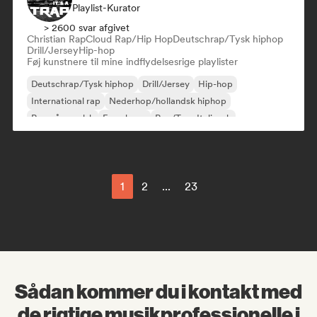
Playlist-Kurator
> 2600 svar afgivet
Christian Rap
Cloud Rap/Hip Hop
Deutschrap/Tysk hiphop
Drill/Jersey
Hip-hop
Føj kunstnere til mine indflydelsesrige playlister
Deutschrap/Tysk hiphop
Drill/Jersey
Hip-hop
International rap
Nederhop/hollandsk hiphop
Rap på engelsk
Fransk rap
Rap/Trap Italiensk
1
2
...
23
Sådan kommer du i kontakt med
de rigtige musikprofessionelle i