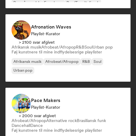
Rap på engelsk
Fransk rap
Rap/Trap Italiensk
Afronation Waves
Playlist-Kurator
> 2100 svar afgivet
Afrikansk musik
Afrobeat/Afropop
R&B
Soul
Urban pop
Føj kunstnere til mine indflydelsesrige playlister
Afrikansk musik
Afrobeat/Afropop
R&B
Soul
Urban pop
Pace Makers
Playlist-Kurator
> 2000 svar afgivet
Afrobeat/Afropop
Alternative rock
Brasiliansk funk
Dancehall
Dance
Føj kunstnere til mine indflydelsesrige playlister