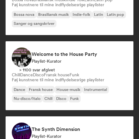
Føj kunstnere til mine indflydelsesrige playlister
Bossa nova
Brasiliansk musik
Indie-folk
Latin
Latin pop
Sanger og sangskriver
Welcome to the House Party
Playlist-Kurator
> 1100 svar afgivet
Chill
Dance
Disco
Fransk house
Funk
Føj kunstnere til mine indflydelsesrige playlister
Dance
Fransk house
House-musik
Instrumental
Nu-disco/Italo
Chill
Disco
Funk
The Synth Dimension
Playlist-Kurator