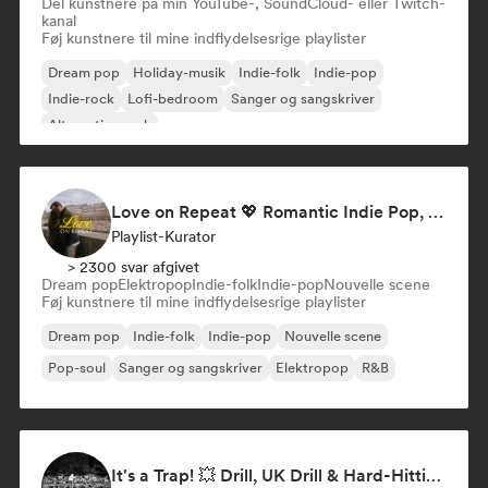
Del kunstnere på min YouTube-, SoundCloud- eller Twitch-
kanal
Føj kunstnere til mine indflydelsesrige playlister
Dream pop
Holiday-musik
Indie-folk
Indie-pop
Indie-rock
Lofi-bedroom
Sanger og sangskriver
Alternative rock
Love on Repeat 💖 Romantic Indie Pop, Neo Soul & Singer-Songwriter
Playlist-Kurator
> 2300 svar afgivet
Dream pop
Elektropop
Indie-folk
Indie-pop
Nouvelle scene
Føj kunstnere til mine indflydelsesrige playlister
Dream pop
Indie-folk
Indie-pop
Nouvelle scene
Pop-soul
Sanger og sangskriver
Elektropop
R&B
It's a Trap! 💥 Drill, UK Drill & Hard-Hitting Trap