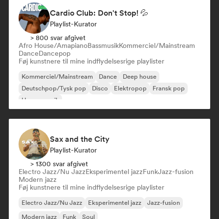
Cardio Club: Don't Stop! 💦
Playlist-Kurator
> 800 svar afgivet
Afro House/Amapiano
Bassmusik
Kommerciel/Mainstream
Dance
Dancepop
Føj kunstnere til mine indflydelsesrige playlister
Kommerciel/Mainstream
Dance
Deep house
Deutschpop/Tysk pop
Disco
Elektropop
Fransk pop
House-musik
Sax and the City
Playlist-Kurator
> 1300 svar afgivet
Electro Jazz/Nu Jazz
Eksperimentel jazz
Funk
Jazz-fusion
Modern jazz
Føj kunstnere til mine indflydelsesrige playlister
Electro Jazz/Nu Jazz
Eksperimentel jazz
Jazz-fusion
Modern jazz
Funk
Soul