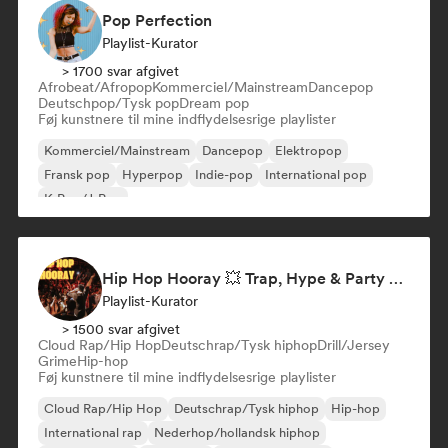
Pop Perfection
Playlist-Kurator
> 1700 svar afgivet
Afrobeat/Afropop
Kommerciel/Mainstream
Dancepop
Deutschpop/Tysk pop
Dream pop
Føj kunstnere til mine indflydelsesrige playlister
Kommerciel/Mainstream
Dancepop
Elektropop
Fransk pop
Hyperpop
Indie-pop
International pop
K-Pop/J-Pop
Hip Hop Hooray 💥 Trap, Hype & Party Rap Bangers
Playlist-Kurator
> 1500 svar afgivet
Cloud Rap/Hip Hop
Deutschrap/Tysk hiphop
Drill/Jersey
Grime
Hip-hop
Føj kunstnere til mine indflydelsesrige playlister
Cloud Rap/Hip Hop
Deutschrap/Tysk hiphop
Hip-hop
International rap
Nederhop/hollandsk hiphop