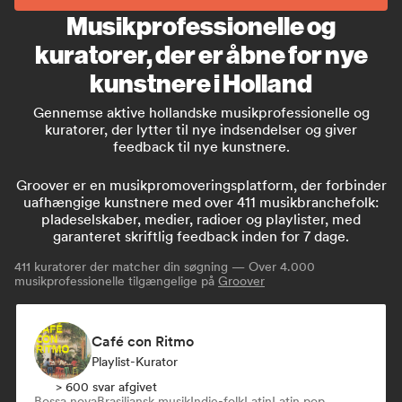
Musikprofessionelle og
kuratorer, der er åbne for nye
kunstnere i Holland
Gennemse aktive hollandske musikprofessionelle og
kuratorer, der lytter til nye indsendelser og giver
feedback til nye kunstnere.
Groover er en musikpromoveringsplatform, der forbinder
uafhængige kunstnere med over 411 musikbranchefolk:
pladeselskaber, medier, radioer og playlister, med
garanteret skriftlig feedback inden for 7 dage.
411
kuratorer der matcher din søgning — Over 4.000
musikprofessionelle tilgængelige på
Groover
Café con Ritmo
Playlist-Kurator
> 600 svar afgivet
Bossa nova
Brasiliansk musik
Indie-folk
Latin
Latin pop