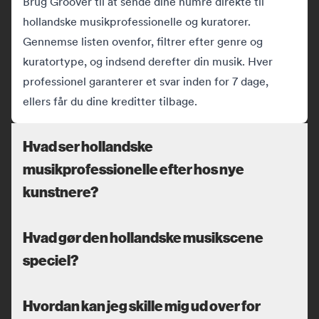
Brug Groover til at sende dine numre direkte til
hollandske musikprofessionelle og kuratorer.
Gennemse listen ovenfor, filtrer efter genre og
kuratortype, og indsend derefter din musik. Hver
professionel garanterer et svar inden for 7 dage,
ellers får du dine kreditter tilbage.
Hvad ser hollandske
musikprofessionelle efter hos nye
kunstnere?
Hvad gør den hollandske musikscene
speciel?
Hvordan kan jeg skille mig ud over for