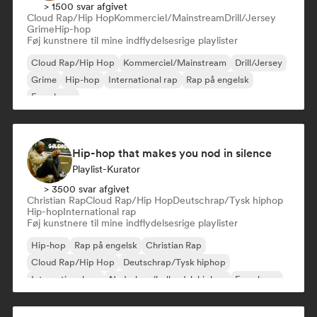
> 1500 svar afgivet
Cloud Rap/Hip Hop
Kommerciel/Mainstream
Drill/Jersey
Grime
Hip-hop
Føj kunstnere til mine indflydelsesrige playlister
Cloud Rap/Hip Hop
Kommerciel/Mainstream
Drill/Jersey
Grime
Hip-hop
International rap
Rap på engelsk
Fransk rap
Hip-hop that makes you nod in silence
Playlist-Kurator
> 3500 svar afgivet
Christian Rap
Cloud Rap/Hip Hop
Deutschrap/Tysk hiphop
Hip-hop
International rap
Føj kunstnere til mine indflydelsesrige playlister
Hip-hop
Rap på engelsk
Christian Rap
Cloud Rap/Hip Hop
Deutschrap/Tysk hiphop
International rap
Nederhop/hollandsk hiphop
Fransk rap