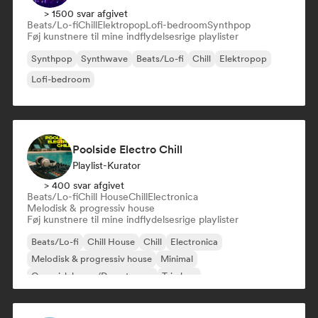
> 1500 svar afgivet
Beats/Lo-fi
Chill
Elektropop
Lofi-bedroom
Synthpop
Føj kunstnere til mine indflydelsesrige playlister
Synthpop
Synthwave
Beats/Lo-fi
Chill
Elektropop
Lofi-bedroom
Poolside Electro Chill
Playlist-Kurator
> 400 svar afgivet
Beats/Lo-fi
Chill House
Chill
Electronica
Melodisk & progressiv house
Føj kunstnere til mine indflydelsesrige playlister
Beats/Lo-fi
Chill House
Chill
Electronica
Melodisk & progressiv house
Minimal
Organisk house/Downtempo
Trip hop