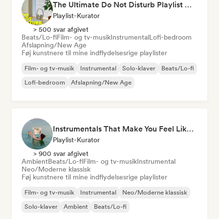
The Ultimate Do Not Disturb Playlist 🔕 Neo-Classical & Ambient Piano
Playlist-Kurator
> 500 svar afgivet
Beats/Lo-fi
Film- og tv-musik
Instrumental
Lofi-bedroom
Afslapning/New Age
Føj kunstnere til mine indflydelsesrige playlister
Film- og tv-musik
Instrumental
Solo-klaver
Beats/Lo-fi
Lofi-bedroom
Afslapning/New Age
Instrumentals That Make You Feel Like Floating
Playlist-Kurator
> 900 svar afgivet
Ambient
Beats/Lo-fi
Film- og tv-musik
Instrumental
Neo/Moderne klassisk
Føj kunstnere til mine indflydelsesrige playlister
Film- og tv-musik
Instrumental
Neo/Moderne klassisk
Solo-klaver
Ambient
Beats/Lo-fi