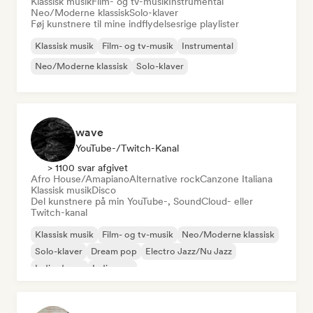
Klassisk musik
Film- og tv-musik
Instrumental
Neo/Moderne klassisk
Solo-klaver
Føj kunstnere til mine indflydelsesrige playlister
Klassisk musik
Film- og tv-musik
Instrumental
Neo/Moderne klassisk
Solo-klaver
wave
YouTube-/Twitch-Kanal
> 1100 svar afgivet
Afro House/Amapiano
Alternative rock
Canzone Italiana
Klassisk musik
Disco
Del kunstnere på min YouTube-, SoundCloud- eller
Twitch-kanal
Klassisk musik
Film- og tv-musik
Neo/Moderne klassisk
Solo-klaver
Dream pop
Electro Jazz/Nu Jazz
Indie-dance
Indie-pop