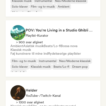
Klassisk musik
Instrumental
Neo/Moderne klassisk
Solo-klaver
Film- og tv-musik
Ambient
Afslapning/New Age
POV: You're Living in a Studio Ghibli Movie 🌱 Neo-Classical Piano & Dream Pop
Playlist-Kurator
> 900 svar afgivet
Ambient
Asiatisk musik
Beats/Lo-fi
Bossa nova
Klassisk musik
Føj kunstnere til mine indflydelsesrige playlister
Film- og tv-musik
Instrumental
Neo/Moderne klassisk
Solo-klaver
Klassisk musik
Beats/Lo-fi
Dream pop
Indie-folk
Helder
YouTube-/Twitch-Kanal
> 1300 svar afgivet