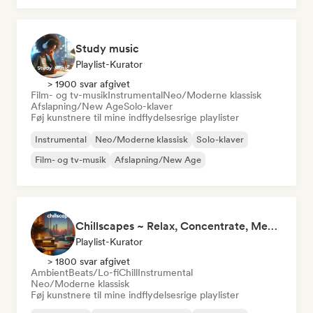
Study music
Playlist-Kurator
> 1900 svar afgivet
Film- og tv-musik
Instrumental
Neo/Moderne klassisk
Afslapning/New Age
Solo-klaver
Føj kunstnere til mine indflydelsesrige playlister
Instrumental
Neo/Moderne klassisk
Solo-klaver
Film- og tv-musik
Afslapning/New Age
Chillscapes ~ Relax, Concentrate, Meditate, Sleep, Dream
Playlist-Kurator
> 1800 svar afgivet
Ambient
Beats/Lo-fi
Chill
Instrumental
Neo/Moderne klassisk
Føj kunstnere til mine indflydelsesrige playlister