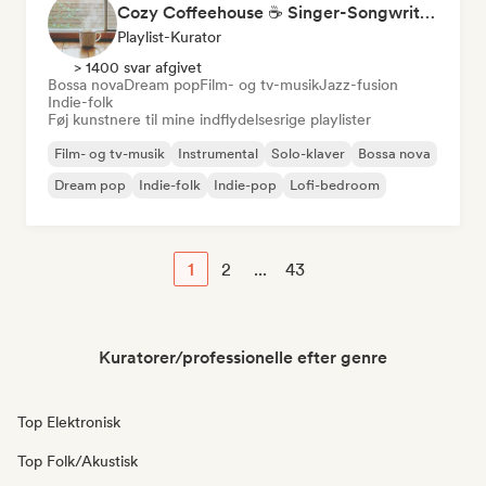
Cozy Coffeehouse ☕ Singer-Songwriter, Indie Folk & Acoustic
Playlist-Kurator
> 1400 svar afgivet
Bossa nova
Dream pop
Film- og tv-musik
Jazz-fusion
Indie-folk
Føj kunstnere til mine indflydelsesrige playlister
Film- og tv-musik
Instrumental
Solo-klaver
Bossa nova
Dream pop
Indie-folk
Indie-pop
Lofi-bedroom
1
2
...
43
Kuratorer/professionelle efter genre
Top Elektronisk
Top Folk/Akustisk