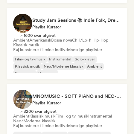
Study Jam Sessions 📚 Indie Folk, Dream Pop & Singer-Songwriter
Playlist-Kurator
> 1600 svar afgivet
Ambient
Amerikansk
Bossa nova
Chill/Lo-fi Hip-Hop
Klassisk musik
Føj kunstnere til mine indflydelsesrige playlister
Film- og tv-musik
Instrumental
Solo-klaver
Klassisk musik
Neo/Moderne klassisk
Ambient
Dream pop
Hyperpop
MNOMUSIC - SOFT PIANO and NEO-CLASSICAL
Playlist-Kurator
> 3200 svar afgivet
Ambient
Klassisk musik
Film- og tv-musik
Instrumental
Neo/Moderne klassisk
Føj kunstnere til mine indflydelsesrige playlister