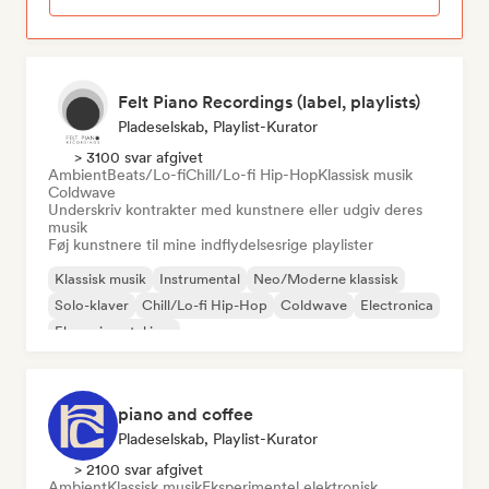
Felt Piano Recordings (label, playlists)
Pladeselskab, Playlist-Kurator
> 3100 svar afgivet
Ambient
Beats/Lo-fi
Chill/Lo-fi Hip-Hop
Klassisk musik
Coldwave
Underskriv kontrakter med kunstnere eller udgiv deres
musik
Føj kunstnere til mine indflydelsesrige playlister
Klassisk musik
Instrumental
Neo/Moderne klassisk
Solo-klaver
Chill/Lo-fi Hip-Hop
Coldwave
Electronica
Eksperimentel jazz
piano and coffee
Pladeselskab, Playlist-Kurator
> 2100 svar afgivet
Ambient
Klassisk musik
Eksperimentel elektronisk