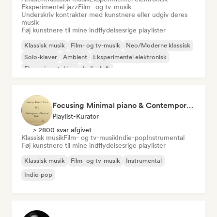
Eksperimentel jazz
Film- og tv-musik
Underskriv kontrakter med kunstnere eller udgiv deres
musik
Føj kunstnere til mine indflydelsesrige playlister
Klassisk musik
Film- og tv-musik
Neo/Moderne klassisk
Solo-klaver
Ambient
Eksperimentel elektronisk
Eksperimentel jazz
Indie-folk
Focusing Minimal piano & Contemporary classical music
Playlist-Kurator
> 2800 svar afgivet
Klassisk musik
Film- og tv-musik
Indie-pop
Instrumental
Føj kunstnere til mine indflydelsesrige playlister
Klassisk musik
Film- og tv-musik
Instrumental
Indie-pop