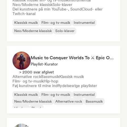
Klassisk musik
Film- og tv-musik
Instrumental
Neo/Moderne klassisk
Solo-klaver
Del kunstnere på min YouTube-, SoundCloud- eller
Twitch-kanal
Klassisk musik
Film- og tv-musik
Instrumental
Neo/Moderne klassisk
Solo-klaver
Music to Conquer Worlds To ⚔️ Epic Orchestral, Cinematic & Trailer Music
Playlist-Kurator
> 2000 svar afgivet
Alternative rock
Bassmusik
Klassisk musik
Film- og tv-musik
Hip-hop
Føj kunstnere til mine indflydelsesrige playlister
Klassisk musik
Film- og tv-musik
Instrumental
Neo/Moderne klassisk
Alternative rock
Bassmusik
Hip-hop
Phonk