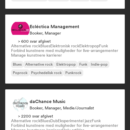
Ecléctica Management
Booker, Manager
> 600 svar afgivet
Alternative rock
Blues
Elektronisk rock
Elektropop
Funk
Forbind kunstnere med muligheder for live-arrangementer
Manage kunstnere karrierer
Blues
Alternative rock
Elektropop
Funk
Indie-pop
Poprock
Psychedelisk rock
Punkrock
daChance Music
Booker, Manager, Medie/journalist
> 2200 svar afgivet
Alternative rock
Blues
Dub
Eksperimentel jazz
Funk
Forbind kunstnere med muligheder for live-arrangementer