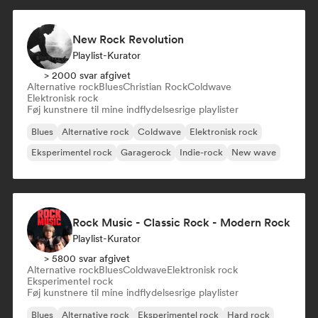
New Rock Revolution
Playlist-Kurator
> 2000 svar afgivet
Alternative rock
Blues
Christian Rock
Coldwave
Elektronisk rock
Føj kunstnere til mine indflydelsesrige playlister
Blues
Alternative rock
Coldwave
Elektronisk rock
Eksperimentel rock
Garagerock
Indie-rock
New wave
Rock Music - Classic Rock - Modern Rock
Playlist-Kurator
> 5800 svar afgivet
Alternative rock
Blues
Coldwave
Elektronisk rock
Eksperimentel rock
Føj kunstnere til mine indflydelsesrige playlister
Blues
Alternative rock
Eksperimentel rock
Hard rock