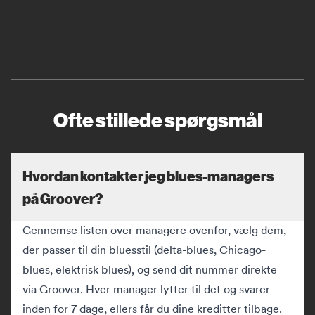
Ofte stillede spørgsmål
Hvordan kontakter jeg blues-managers
på Groover?
Gennemse listen over managere ovenfor, vælg dem,
der passer til din bluesstil (delta-blues, Chicago-
blues, elektrisk blues), og send dit nummer direkte
via Groover. Hver manager lytter til det og svarer
inden for 7 dage, ellers får du dine kreditter tilbage.