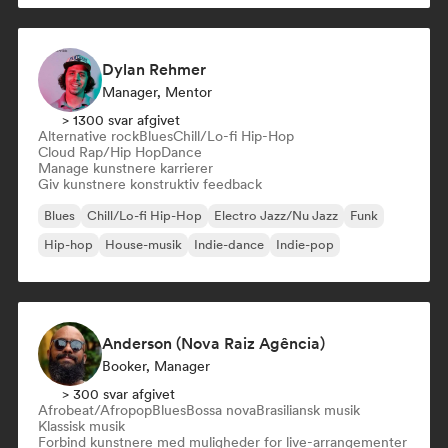
Dylan Rehmer
Manager, Mentor
> 1300 svar afgivet
Alternative rock
Blues
Chill/Lo-fi Hip-Hop
Cloud Rap/Hip Hop
Dance
Manage kunstnere karrierer
Giv kunstnere konstruktiv feedback
Blues
Chill/Lo-fi Hip-Hop
Electro Jazz/Nu Jazz
Funk
Hip-hop
House-musik
Indie-dance
Indie-pop
Anderson (Nova Raiz Agência)
Booker, Manager
> 300 svar afgivet
Afrobeat/Afropop
Blues
Bossa nova
Brasiliansk musik
Klassisk musik
Forbind kunstnere med muligheder for live-arrangementer