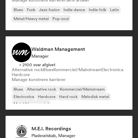
Manage kunstnere karrierer
Skriv artikler
Blues
Funk
Jazz-fusion
Indie-dance
Indie-folk
Latin
Metal/Heavy metal
Pop-soul
Waldman Management
Manager
> 2100 svar afgivet
Alternative rock
Blues
Kommerciel/Mainstream
Electronica
Hardcore
Manage kunstnere karrierer
Blues
Alternative rock
Kommerciel/Mainstream
Electronica
Hardcore
Hard rock
Melodisk metal
Metal/Heavy metal
M.E.I. Recordings
Pladeselskab, Manager