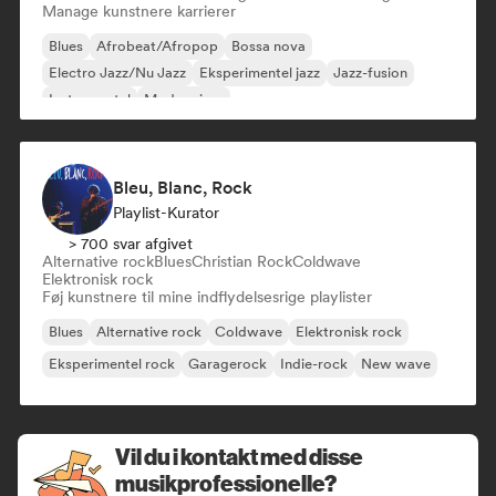
Manage kunstnere karrierer
Blues
Afrobeat/Afropop
Bossa nova
Electro Jazz/Nu Jazz
Eksperimentel jazz
Jazz-fusion
Instrumental
Modern jazz
Bleu, Blanc, Rock
Playlist-Kurator
> 700 svar afgivet
Alternative rock
Blues
Christian Rock
Coldwave
Elektronisk rock
Føj kunstnere til mine indflydelsesrige playlister
Blues
Alternative rock
Coldwave
Elektronisk rock
Eksperimentel rock
Garagerock
Indie-rock
New wave
Vil du i kontakt med disse
musikprofessionelle?