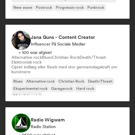
New wave
Postrock
Progressiv rock
Punkrock
Jana Guns - Content Creator
Influencer På Sociale Medier
> 100 svar afgivet
Alternative rock
Blues
Christian Rock
Death/Thrash
Elektronisk rock
Opret indlæg eller Reels med stor gennemslagskraft om
kunstnere
Blues
Alternative rock
Christian Rock
Death/Thrash
Eksperimentel rock
Garagerock
Hard rock
Melodisk metal
Radio Wigwam
Radio Station