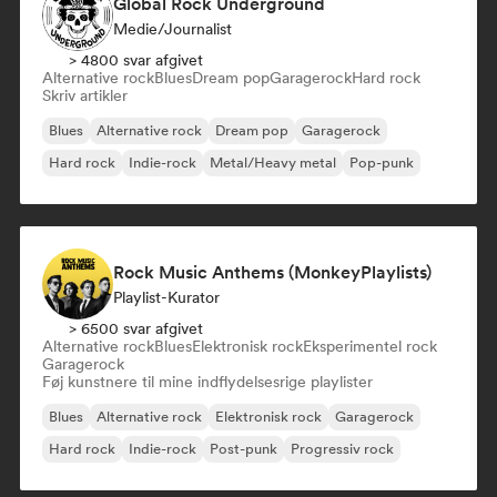
Global Rock Underground
Medie/journalist
> 4800 svar afgivet
Alternative rock
Blues
Dream pop
Garagerock
Hard rock
Skriv artikler
Blues
Alternative rock
Dream pop
Garagerock
Hard rock
Indie-rock
Metal/Heavy metal
Pop-punk
Rock Music Anthems (MonkeyPlaylists)
Playlist-Kurator
> 6500 svar afgivet
Alternative rock
Blues
Elektronisk rock
Eksperimentel rock
Garagerock
Føj kunstnere til mine indflydelsesrige playlister
Blues
Alternative rock
Elektronisk rock
Garagerock
Hard rock
Indie-rock
Post-punk
Progressiv rock