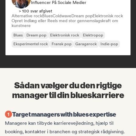
Influencer På Sociale Medier
> 100 svar afgivet
Alternative rock
Blues
Coldwave
Dream pop
Elektronisk rock
Opret indlæg eller Reels med stor gennemslagskraft om
kunstnere
Blues
Dream pop
Elektronisk rock
Elektropop
Eksperimentel rock
Fransk pop
Garagerock
Indie-pop
Sådan vælger du den rigtige
manager til din blueskarriere
Target managers with blues expertise
Managere kan tilbyde karrierevejledning, hjælp til
booking, kontakter i branchen og strategisk rådgivning.