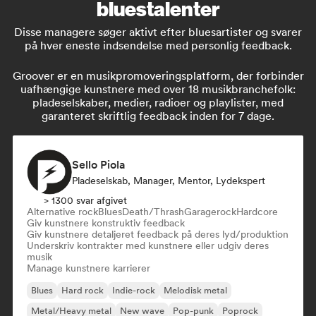
bluestalenter
Disse managere søger aktivt efter bluesartister og svarer
på hver eneste indsendelse med personlig feedback.
Groover er en musikpromoveringsplatform, der forbinder
uafhængige kunstnere med over 18 musikbranchefolk:
pladeselskaber, medier, radioer og playlister, med
garanteret skriftlig feedback inden for 7 dage.
Sello Piola
Pladeselskab, Manager, Mentor, Lydekspert
> 1300 svar afgivet
Alternative rock
Blues
Death/Thrash
Garagerock
Hardcore
Giv kunstnere konstruktiv feedback
Giv kunstnere detaljeret feedback på deres lyd/produktion
Underskriv kontrakter med kunstnere eller udgiv deres
musik
Manage kunstnere karrierer
Blues
Hard rock
Indie-rock
Melodisk metal
Metal/Heavy metal
New wave
Pop-punk
Poprock