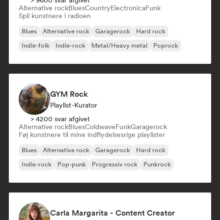
> 9600 svar afgivet
Alternative rock
Blues
Country
Electronica
Funk
Spil kunstnere i radioen
Blues
Alternative rock
Garagerock
Hard rock
Indie-folk
Indie-rock
Metal/Heavy metal
Poprock
GYM Rock
Playlist-Kurator
> 4200 svar afgivet
Alternative rock
Blues
Coldwave
Funk
Garagerock
Føj kunstnere til mine indflydelsesrige playlister
Blues
Alternative rock
Garagerock
Hard rock
Indie-rock
Pop-punk
Progressiv rock
Punkrock
Carla Margarita - Content Creator