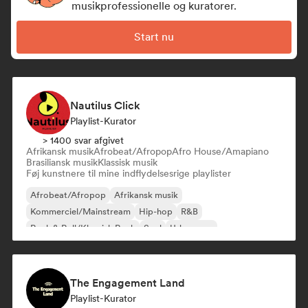
musikprofessionelle og kuratorer.
Start nu
Nautilus Click
Playlist-Kurator
> 1400 svar afgivet
Afrikansk musik
Afrobeat/Afropop
Afro House/Amapiano
Brasiliansk musik
Klassisk musik
Føj kunstnere til mine indflydelsesrige playlister
Afrobeat/Afropop
Afrikansk musik
Kommerciel/Mainstream
Hip-hop
R&B
Rock & Roll/Klassisk Rock
Soul
Urban pop
The Engagement Land
Playlist-Kurator