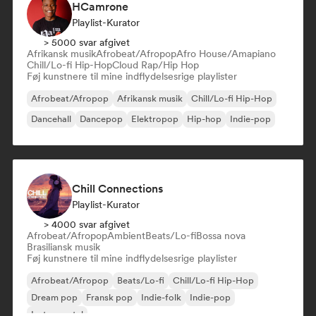
HCamrone
Playlist-Kurator
> 5000 svar afgivet
Afrikansk musik
Afrobeat/Afropop
Afro House/Amapiano
Chill/Lo-fi Hip-Hop
Cloud Rap/Hip Hop
Føj kunstnere til mine indflydelsesrige playlister
Afrobeat/Afropop
Afrikansk musik
Chill/Lo-fi Hip-Hop
Dancehall
Dancepop
Elektropop
Hip-hop
Indie-pop
Chill Connections
Playlist-Kurator
> 4000 svar afgivet
Afrobeat/Afropop
Ambient
Beats/Lo-fi
Bossa nova
Brasiliansk musik
Føj kunstnere til mine indflydelsesrige playlister
Afrobeat/Afropop
Beats/Lo-fi
Chill/Lo-fi Hip-Hop
Dream pop
Fransk pop
Indie-folk
Indie-pop
Instrumental