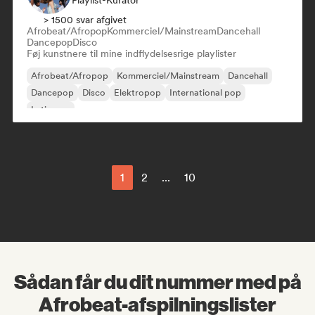
Playlist-Kurator
> 1500 svar afgivet
Afrobeat/Afropop
Kommerciel/Mainstream
Dancehall
Dancepop
Disco
Føj kunstnere til mine indflydelsesrige playlister
Afrobeat/Afropop
Kommerciel/Mainstream
Dancehall
Dancepop
Disco
Elektropop
International pop
Latin pop
1
2
...
10
Sådan får du dit nummer med på
Afrobeat-afspilningslister