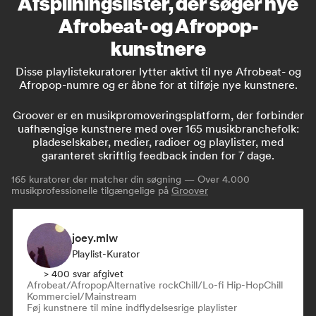
Afspilningslister, der søger nye
Afrobeat- og Afropop-
kunstnere
Disse playlistekuratorer lytter aktivt til nye Afrobeat- og
Afropop-numre og er åbne for at tilføje nye kunstnere.
Groover er en musikpromoveringsplatform, der forbinder
uafhængige kunstnere med over 165 musikbranchefolk:
pladeselskaber, medier, radioer og playlister, med
garanteret skriftlig feedback inden for 7 dage.
165
kuratorer der matcher din søgning — Over 4.000
musikprofessionelle tilgængelige på
Groover
joey.mlw
Playlist-Kurator
> 400 svar afgivet
Afrobeat/Afropop
Alternative rock
Chill/Lo-fi Hip-Hop
Chill
Kommerciel/Mainstream
Føj kunstnere til mine indflydelsesrige playlister