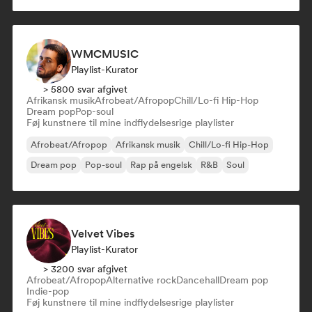
WMCMUSIC
Playlist-Kurator
> 5800 svar afgivet
Afrikansk musik
Afrobeat/Afropop
Chill/Lo-fi Hip-Hop
Dream pop
Pop-soul
Føj kunstnere til mine indflydelsesrige playlister
Afrobeat/Afropop
Afrikansk musik
Chill/Lo-fi Hip-Hop
Dream pop
Pop-soul
Rap på engelsk
R&B
Soul
Velvet Vibes
Playlist-Kurator
> 3200 svar afgivet
Afrobeat/Afropop
Alternative rock
Dancehall
Dream pop
Indie-pop
Føj kunstnere til mine indflydelsesrige playlister