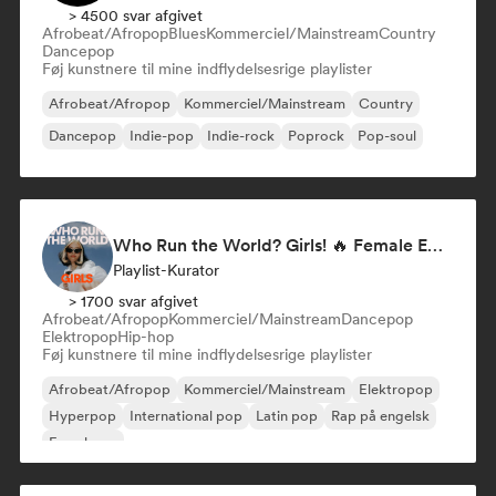
> 4500 svar afgivet
Afrobeat/Afropop
Blues
Kommerciel/Mainstream
Country
Dancepop
Føj kunstnere til mine indflydelsesrige playlister
Afrobeat/Afropop
Kommerciel/Mainstream
Country
Dancepop
Indie-pop
Indie-rock
Poprock
Pop-soul
Who Run the World? Girls! 🔥 Female Empowerment Pop & Girl-Power Anthems
Playlist-Kurator
> 1700 svar afgivet
Afrobeat/Afropop
Kommerciel/Mainstream
Dancepop
Elektropop
Hip-hop
Føj kunstnere til mine indflydelsesrige playlister
Afrobeat/Afropop
Kommerciel/Mainstream
Elektropop
Hyperpop
International pop
Latin pop
Rap på engelsk
Fransk rap