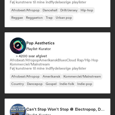
Føj kunstnere til mine indflydelsesrige playlister
Afrobeat/Afropop
Dancehall
Drill/Jersey
Hip-hop
Reggae
Reggaeton
Trap
Urban pop
Pop Aesthetics
Playlist-Kurator
> 4200 svar afgivet
Afrobeat/Afropop
Amerikansk
Blues
Cloud Rap/Hip Hop
Kommerciel/Mainstream
Føj kunstnere til mine indflydelsesrige playlister
Afrobeat/Afropop
Amerikansk
Kommerciel/Mainstream
Country
Dancepop
Gospel
Indie-folk
Indie-pop
Can't Stop Won't Stop 🪩 Electropop, Dance-Pop & Nu Disco