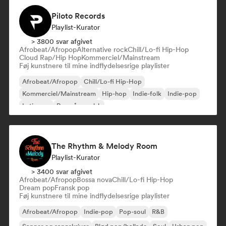
Piloto Records
Playlist-Kurator
> 3800 svar afgivet
Afrobeat/Afropop
Alternative rock
Chill/Lo-fi Hip-Hop
Cloud Rap/Hip Hop
Kommerciel/Mainstream
Føj kunstnere til mine indflydelsesrige playlister
Afrobeat/Afropop
Chill/Lo-fi Hip-Hop
Kommerciel/Mainstream
Hip-hop
Indie-folk
Indie-pop
Latin pop
Rap på engelsk
The Rhythm & Melody Room
Playlist-Kurator
> 3400 svar afgivet
Afrobeat/Afropop
Bossa nova
Chill/Lo-fi Hip-Hop
Dream pop
Fransk pop
Føj kunstnere til mine indflydelsesrige playlister
Afrobeat/Afropop
Indie-pop
Pop-soul
R&B