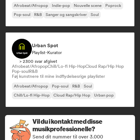
Afrobeat/Afropop
Indie-pop
Nouvelle scene
Poprock
Pop-soul
R&B
Sanger og sangskriver
Soul
Urban Spot
Playlist-Kurator
> 2300 svar afgivet
Afrobeat/Afropop
Chill/Lo-fi Hip-Hop
Cloud Rap/Hip Hop
Pop-soul
R&B
Føj kunstnere til mine indflydelsesrige playlister
Afrobeat/Afropop
Pop-soul
R&B
Soul
Chill/Lo-fi Hip-Hop
Cloud Rap/Hip Hop
Urban pop
Vil du i kontakt med disse
musikprofessionelle?
Send dit nummer til over 3.000