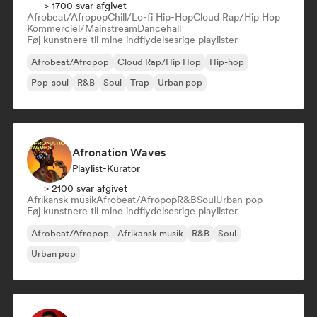
> 1700 svar afgivet
Afrobeat/Afropop
Chill/Lo-fi Hip-Hop
Cloud Rap/Hip Hop
Kommerciel/Mainstream
Dancehall
Føj kunstnere til mine indflydelsesrige playlister
Afrobeat/Afropop
Cloud Rap/Hip Hop
Hip-hop
Pop-soul
R&B
Soul
Trap
Urban pop
Afronation Waves
Playlist-Kurator
> 2100 svar afgivet
Afrikansk musik
Afrobeat/Afropop
R&B
Soul
Urban pop
Føj kunstnere til mine indflydelsesrige playlister
Afrobeat/Afropop
Afrikansk musik
R&B
Soul
Urban pop