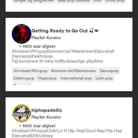
Sanger og sangskriver
Blød pop/ballade
Soul
Urban pop
Getting Ready to Go Out 🍒💋
Playlist-Kurator
> 1900 svar afgivet
Afrobeat/Afropop
Kommerciel/Mainstream
Dancehall
Dancepop
Elektropop
Føj kunstnere til mine indflydelsesrige playlister
Afrobeat/Afropop
Kommerciel/Mainstream
Dancepop
Elektropop
Hyperpop
International pop
Latin pop
Pop-soul
hiphopadellic
Playlist-Kurator
> 1400 svar afgivet
Afrobeat/Afropop
Chill/Lo-fi Hip-Hop
Cloud Rap/Hip Hop
Dancehall
Drill/Jersey