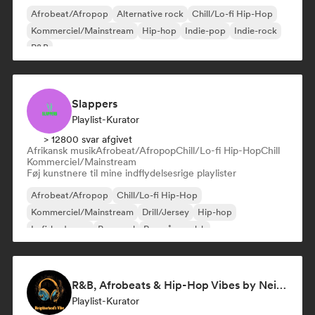
Afrobeat/Afropop
Alternative rock
Chill/Lo-fi Hip-Hop
Kommerciel/Mainstream
Hip-hop
Indie-pop
Indie-rock
R&B
Slappers
Playlist-Kurator
> 12800 svar afgivet
Afrikansk musik
Afrobeat/Afropop
Chill/Lo-fi Hip-Hop
Chill
Kommerciel/Mainstream
Føj kunstnere til mine indflydelsesrige playlister
Afrobeat/Afropop
Chill/Lo-fi Hip-Hop
Kommerciel/Mainstream
Drill/Jersey
Hip-hop
Lofi-bedroom
Pop-soul
Rap på engelsk
R&B, Afrobeats & Hip-Hop Vibes by Neighborhood's Vibe
Playlist-Kurator