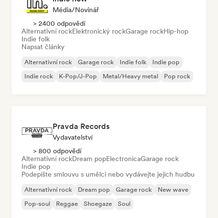
Média/novinář
> 2400 odpovědí
Alternativní rock
Elektronický rock
Garage rock
Hip-hop
Indie folk
Napsat články
Alternativní rock
Garage rock
Indie folk
Indie pop
Indie rock
K-Pop/J-Pop
Metal/Heavy metal
Pop rock
Pravda Records
Vydavatelství
> 800 odpovědí
Alternativní rock
Dream pop
Electronica
Garage rock
Indie pop
Podepište smlouvu s umělci nebo vydávejte jejich hudbu
Alternativní rock
Dream pop
Garage rock
New wave
Pop-soul
Reggae
Shoegaze
Soul