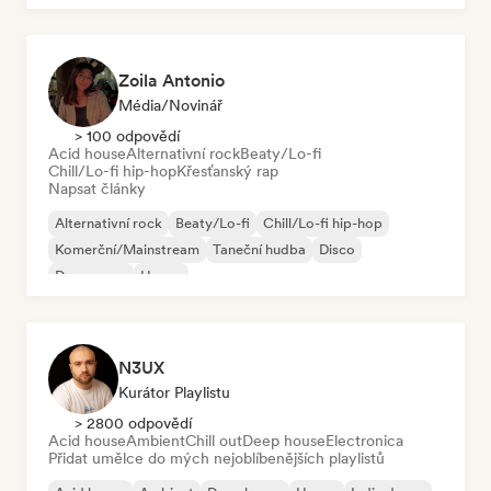
Zoila Antonio
Média/novinář
> 100 odpovědí
Acid house
Alternativní rock
Beaty/Lo-fi
Chill/Lo-fi hip-hop
Křesťanský rap
Napsat články
Alternativní rock
Beaty/Lo-fi
Chill/Lo-fi hip-hop
Komerční/Mainstream
Taneční hudba
Disco
Dream pop
House
N3UX
Kurátor Playlistu
> 2800 odpovědí
Acid house
Ambient
Chill out
Deep house
Electronica
Přidat umělce do mých nejoblíbenějších playlistů