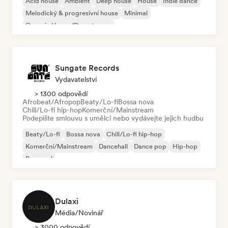
Acid house
Ambient
Deep house
House
Indie dance
Melodický & progresivní house
Minimal
Organic House/Downtempo
Sungate Records
Vydavatelství
> 1300 odpovědí
Afrobeat/Afropop
Beaty/Lo-fi
Bossa nova
Chill/Lo-fi hip-hop
Komerční/Mainstream
Podepište smlouvu s umělci nebo vydávejte jejich hudbu
Beaty/Lo-fi
Bossa nova
Chill/Lo-fi hip-hop
Komerční/Mainstream
Dancehall
Dance pop
Hip-hop
Pop-soul
Dulaxi
Média/novinář
> 3000 odpovědí