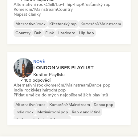
Alternativní rock
Chill/Lo-fi hip-hop
Křesťanský rap
Komerční/Mainstream
Country
Napsat články
Alternativní rock
Křesťanský rap
Komerční/Mainstream
Country
Dub
Funk
Hardcore
Hip-hop
NOVÉ
LONDON VIBES PLAYLIST
Kurátor Playlistu
< 100 odpovědí
Alternativní rock
Komerční/Mainstream
Dance pop
Indie rock
Mezinárodní pop
Přidat umělce do mých nejoblíbenějších playlistů
Alternativní rock
Komerční/Mainstream
Dance pop
Indie rock
Mezinárodní pop
Rap v angličtině
Soft pop/balada
Urban pop