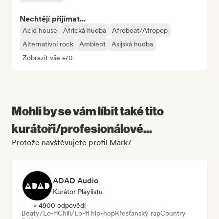
Nechtějí přijímat...
Acid house
Africká hudba
Afrobeat/Afropop
Alternativní rock
Ambient
Asijská hudba
Zobrazit vše +70
Mohli by se vám líbit také tito
kurátoři/profesionálové...
Protože navštěvujete profil Mark7
ADAD Audio
Kurátor Playlistu
> 4900 odpovědí
Beaty/Lo-fi
Chill/Lo-fi hip-hop
Křesťanský rap
Country