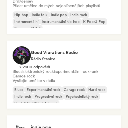
Drill/Jersey
Přidat umělce do mých nejoblíbenějších playlistů
Hip-hop
Indie folk
Indie pop
Indie rock
Instrumentální
Instrumentální hip-hop
K-Pop/J-Pop
Rap v angličtině
Good Vibrations Radio
Rádio Stanice
> 2900 odpovědí
Blues
Elektronický rock
Experimentální rock
Funk
Garage rock
Vysílejte umělce v rádiu
Blues
Experimentální rock
Garage rock
Hard rock
Indie rock
Progresivní rock
Psychedelický rock
Rock & Roll/Klasický rock
indie now