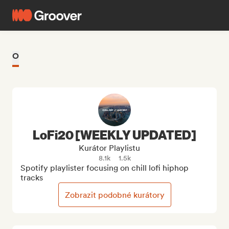
O
LoFi20 [WEEKLY UPDATED]
Kurátor Playlistu
8.1k
1.5k
Spotify playlister focusing on chill lofi hiphop 
tracks
Zobrazit podobné kurátory