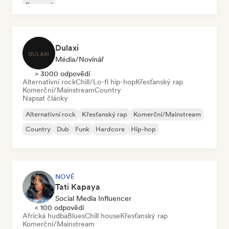
Pop-soul
Dulaxi
Média/novinář
> 3000 odpovědí
Alternativní rock
Chill/Lo-fi hip-hop
Křesťanský rap
Komerční/Mainstream
Country
Napsat články
Alternativní rock
Křesťanský rap
Komerční/Mainstream
Country
Dub
Funk
Hardcore
Hip-hop
NOVÉ
Tati Kapaya
Social Media Influencer
< 100 odpovědí
Africká hudba
Blues
Chill house
Křesťanský rap
Komerční/Mainstream