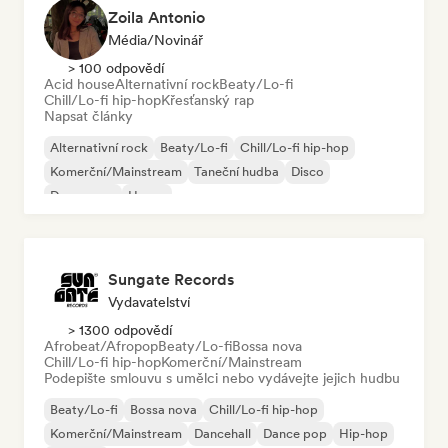
Zoila Antonio
Média/novinář
> 100 odpovědí
Acid house
Alternativní rock
Beaty/Lo-fi
Chill/Lo-fi hip-hop
Křesťanský rap
Napsat články
Alternativní rock
Beaty/Lo-fi
Chill/Lo-fi hip-hop
Komerční/Mainstream
Taneční hudba
Disco
Dream pop
House
Sungate Records
Vydavatelství
> 1300 odpovědí
Afrobeat/Afropop
Beaty/Lo-fi
Bossa nova
Chill/Lo-fi hip-hop
Komerční/Mainstream
Podepište smlouvu s umělci nebo vydávejte jejich hudbu
Beaty/Lo-fi
Bossa nova
Chill/Lo-fi hip-hop
Komerční/Mainstream
Dancehall
Dance pop
Hip-hop