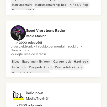
Instrumentální
Instrumentální hip-hop
K-Pop/J-Pop
Rap v angličtině
Good Vibrations Radio
Rádio Stanice
> 2900 odpovědí
Blues
Elektronický rock
Experimentální rock
Funk
Garage rock
Vysílejte umělce v rádiu
Blues
Experimentální rock
Garage rock
Hard rock
Indie rock
Progresivní rock
Psychedelický rock
Rock & Roll/Klasický rock
indie now
Média/novinář
> 2400 odpovědí