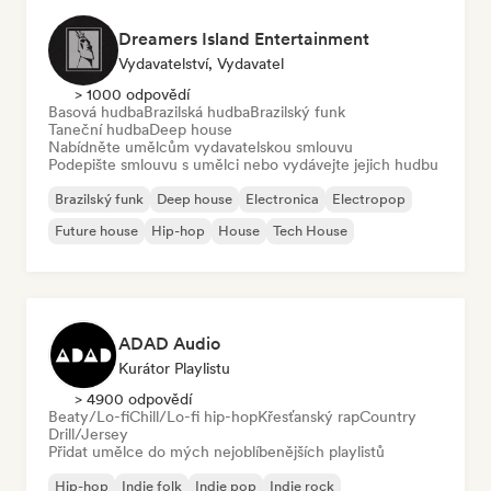
Dreamers Island Entertainment
Vydavatelství, Vydavatel
> 1000 odpovědí
Basová hudba
Brazilská hudba
Brazilský funk
Taneční hudba
Deep house
Nabídněte umělcům vydavatelskou smlouvu
Podepište smlouvu s umělci nebo vydávejte jejich hudbu
Brazilský funk
Deep house
Electronica
Electropop
Future house
Hip-hop
House
Tech House
ADAD Audio
Kurátor Playlistu
> 4900 odpovědí
Beaty/Lo-fi
Chill/Lo-fi hip-hop
Křesťanský rap
Country
Drill/Jersey
Přidat umělce do mých nejoblíbenějších playlistů
Hip-hop
Indie folk
Indie pop
Indie rock