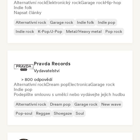
Alternativní rock
Elektronický rock
Garage rock
Hip-hop
Indie folk
Napsat články
Alternativní rock
Garage rock
Indie folk
Indie pop
Indie rock
K-Pop/J-Pop
Metal/Heavy metal
Pop rock
Pravda Records
Vydavatelství
> 800 odpovědí
Alternativní rock
Dream pop
Electronica
Garage rock
Indie pop
Podepište smlouvu s umělci nebo vydávejte jejich hudbu
Alternativní rock
Dream pop
Garage rock
New wave
Pop-soul
Reggae
Shoegaze
Soul