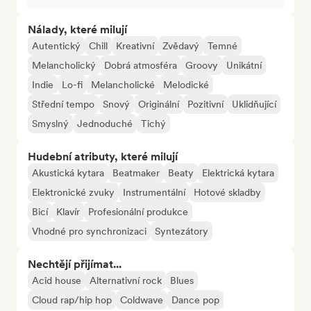
Nálady, které milují
Autentický
Chill
Kreativní
Zvědavý
Temné
Melancholický
Dobrá atmosféra
Groovy
Unikátní
Indie
Lo-fi
Melancholické
Melodické
Střední tempo
Snový
Originální
Pozitivní
Uklidňující
Smyslný
Jednoduché
Tichý
Hudební atributy, které milují
Akustická kytara
Beatmaker
Beaty
Elektrická kytara
Elektronické zvuky
Instrumentální
Hotové skladby
Bicí
Klavír
Profesionální produkce
Vhodné pro synchronizaci
Syntezátory
Nechtějí přijímat...
Acid house
Alternativní rock
Blues
Cloud rap/hip hop
Coldwave
Dance pop