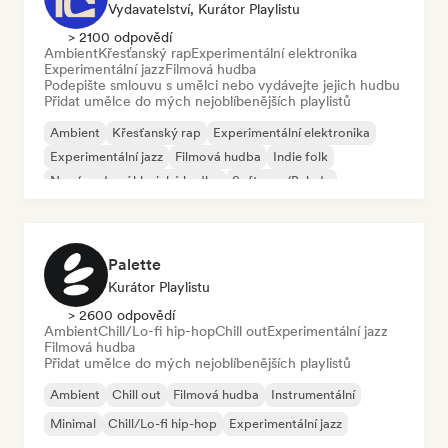
Vydavatelství, Kurátor Playlistu
> 2100 odpovědí
Ambient
Křesťanský rap
Experimentální elektronika
Experimentální jazz
Filmová hudba
Podepište smlouvu s umělci nebo vydávejte jejich hudbu
Přidat umělce do mých nejoblíbenějších playlistů
Ambient
Křesťanský rap
Experimentální elektronika
Experimentální jazz
Filmová hudba
Indie folk
Neo/moderní klasická hudba
Soft pop/Balada
Palette
Kurátor Playlistu
> 2600 odpovědí
Ambient
Chill/Lo-fi hip-hop
Chill out
Experimentální jazz
Filmová hudba
Přidat umělce do mých nejoblíbenějších playlistů
Ambient
Chill out
Filmová hudba
Instrumentální
Minimal
Chill/Lo-fi hip-hop
Experimentální jazz