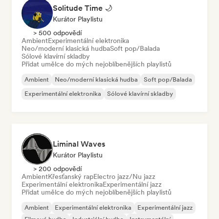
Solitude Time 🌙
Kurátor Playlistu
> 500 odpovědí
Ambient
Experimentální elektronika
Neo/moderní klasická hudba
Soft pop/Balada
Sólové klavírní skladby
Přidat umělce do mých nejoblíbenějších playlistů
Ambient
Neo/moderní klasická hudba
Soft pop/Balada
Experimentální elektronika
Sólové klavírní skladby
Liminal Waves
Kurátor Playlistu
> 200 odpovědí
Ambient
Křesťanský rap
Electro jazz/Nu jazz
Experimentální elektronika
Experimentální jazz
Přidat umělce do mých nejoblíbenějších playlistů
Ambient
Experimentální elektronika
Experimentální jazz