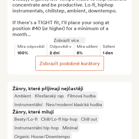
concentrate and be productive. Lo-fi, hiphop 
instrumentals, chillstep, ambient, downtempo.

If there's a TIGHT fit, I'll place your song at 
position #40 (or higher) for a minimum of a 
month...
Zobrazit více
Míra odpovědí
Odpovědi v
Míra sdílení
Sdílení
100%
2 dní
6%
1 den
Zobrazit podobné kurátory
Žánry, které přijímají nejčastěji
Ambient
Křesťanský rap
Filmová hudba
Instrumentální
Neo/moderní klasická hudba
Žánry, které milují
Beaty/Lo-fi
Chill/Lo-fi hip-hop
Chill out
Instrumentální hip-hop
Minimal
Organic House/Downtempo