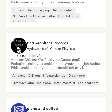
Přidat umělce do mých nejoblíbenějších playlistů
Ambient
Křesťanský rap
Instrumentální
Neo/moderní klasická hudba
Oriental music
Tradiční hudba
Bad Architect Records
Vydavatelství, Kurátor Playlistu
> 7400 odpovědí
Ambient
Chill out
Křesťanský rap
Dance pop
Dream pop
Podepište smlouvu s umělci nebo vydávejte jejich hudbu
Přidat umělce do mých nejoblíbenějších playlistů
Ambient
Chill out
Křesťanský rap
Dream pop
Filmová hudba
Indie pop
Instrumentální
Lofi bedroom
piano and coffee