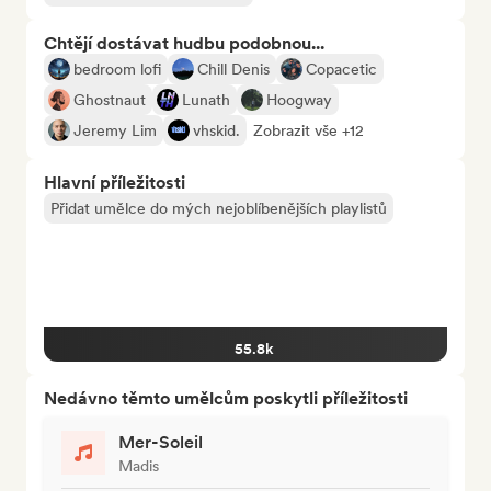
Chtějí dostávat hudbu podobnou...
bedroom lofi
Chill Denis
Copacetic
Ghostnaut
Lunath
Hoogway
Jeremy Lim
vhskid.
Zobrazit vše +12
Hlavní příležitosti
Přidat umělce do mých nejoblíbenějších playlistů
55.8k
Nedávno těmto umělcům poskytli příležitosti
Mer-Soleil
Madis