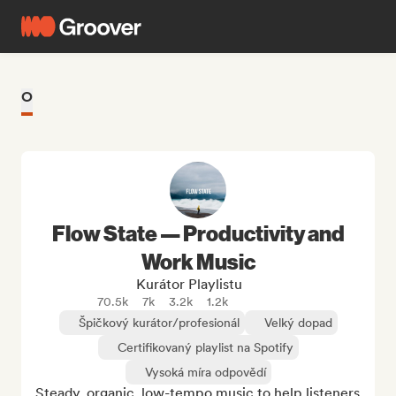
O
Flow State — Productivity and
Work Music
Kurátor Playlistu
70.5k
7k
3.2k
1.2k
Špičkový kurátor/profesionál
Velký dopad
Certifikovaný playlist na Spotify
Vysoká míra odpovědí
Steady, organic, low-tempo music to help listeners 