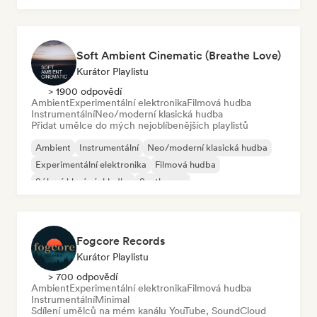
Soft Ambient Cinematic (Breathe Love)
Kurátor Playlistu
> 1900 odpovědí
Ambient
Experimentální elektronika
Filmová hudba
Instrumentální
Neo/moderní klasická hudba
Přidat umělce do mých nejoblíbenějších playlistů
Ambient
Instrumentální
Neo/moderní klasická hudba
Experimentální elektronika
Filmová hudba
Sólové klavírní skladby
Synthwave
Fogcore Records
Kurátor Playlistu
> 700 odpovědí
Ambient
Experimentální elektronika
Filmová hudba
Instrumentální
Minimal
Sdílení umělců na mém kanálu YouTube, SoundCloud