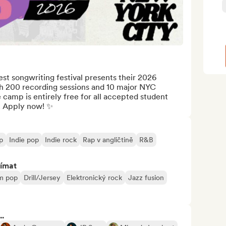
st songwriting festival presents their 2026 
h 200 recording sessions and 10 major NYC 
camp is entirely free for all accepted student 
s. Apply now! ✨
p
Indie pop
Indie rock
Rap v angličtině
R&B
jímat
m pop
Drill/Jersey
Elektronický rock
Jazz fusion
..