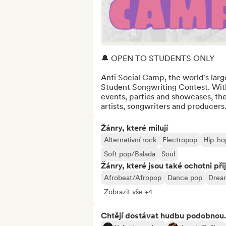
🔔 OPEN TO STUDENTS ONLY

Anti Social Camp, the world's large
Student Songwriting Contest. Wit
events, parties and showcases, the 
artists, songwriters and producer
Žánry, které milují
Alternativní rock
Electropop
Hip-ho
Soft pop/Balada
Soul
Žánry, které jsou také ochotni při
Afrobeat/Afropop
Dance pop
Drea
Zobrazit vše +4
Chtějí dostávat hudbu podobnou.