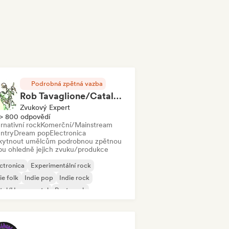
Podrobná zpětná vazba
Rob Tavaglione/Catalyst Recording
Zvukový Expert
> 800 odpovědí
rnativní rock
Komerční/Mainstream
ntry
Dream pop
Electronica
kytnout umělcům podrobnou zpětnou
bu ohledně jejich zvuku/produkce
ctronica
Experimentální rock
ie folk
Indie pop
Indie rock
tal/Heavy metal
Post-punk
k & Roll/Klasický rock