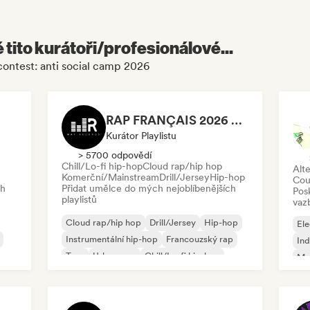
é tito kurátoři/profesionálové...
contest: anti social camp 2026
RAP FRANÇAIS 2026 🔥🇫🇷 (Way Records)
Kurátor Playlistu
> 5700 odpovědí
Chill/Lo-fi hip-hop
Cloud rap/hip hop
Alte
Komerční/Mainstream
Drill/Jersey
Hip-hop
Cou
ch
Přidat umělce do mých nejoblíbenějších
Pos
playlistů
vaz
Cloud rap/hip hop
Drill/Jersey
Hip-hop
Ele
Instrumentální hip-hop
Francouzský rap
Ind
Trap
Urban pop
Chill/Lo-fi hip-hop
Me
Roc