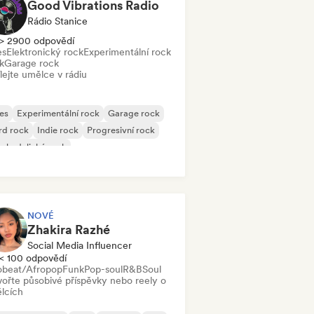
Good Vibrations Radio
Rádio Stanice
> 2900 odpovědí
es
Elektronický rock
Experimentální rock
k
Garage rock
lejte umělce v rádiu
es
Experimentální rock
Garage rock
rd rock
Indie rock
Progresivní rock
chedelický rock
k & Roll/Klasický rock
NOVÉ
Zhakira Razhé
Social Media Influencer
< 100 odpovědí
obeat/Afropop
Funk
Pop-soul
R&B
Soul
vořte působivé příspěvky nebo reely o
lcích