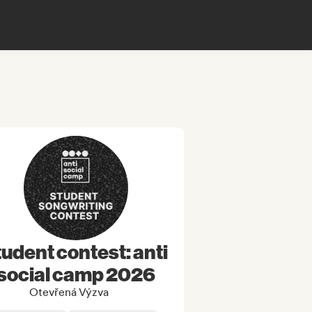
tudent contest: anti
social camp 2026
Otevřená Výzva