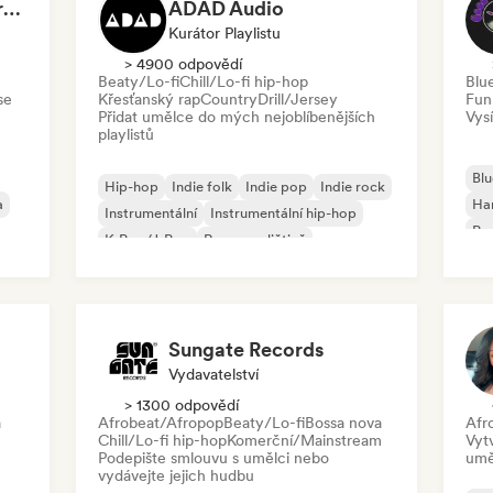
Dreamers Island Entertainment
ADAD Audio
Kurátor Playlistu
> 4900 odpovědí
Beaty/Lo-fi
Chill/Lo-fi hip-hop
Blu
se
Křesťanský rap
Country
Drill/Jersey
Fun
Přidat umělce do mých nejoblíbenějších
Vysí
playlistů
Blu
Hip-hop
Indie folk
Indie pop
Indie rock
a
Ha
Instrumentální
Instrumentální hip-hop
Psy
K-Pop/J-Pop
Rap v angličtině
Roc
Sungate Records
Vydavatelství
> 1300 odpovědí
a
Afrobeat/Afropop
Beaty/Lo-fi
Bossa nova
Afr
Chill/Lo-fi hip-hop
Komerční/Mainstream
Vyt
Podepište smlouvu s umělci nebo
umě
vydávejte jejich hudbu