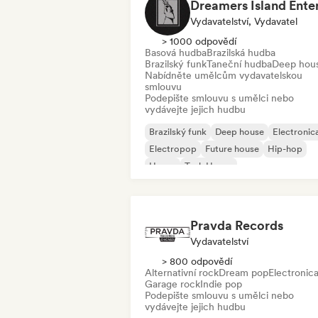
Vydavatelství, Vydavatel
> 1000 odpovědí
Basová hudba
Brazilská hudba
Brazilský funk
Taneční hudba
Deep hou
Nabídněte umělcům vydavatelskou
smlouvu
Podepište smlouvu s umělci nebo
vydávejte jejich hudbu
Brazilský funk
Deep house
Electronic
Electropop
Future house
Hip-hop
House
Tech House
Pravda Records
Vydavatelství
> 800 odpovědí
Alternativní rock
Dream pop
Electronic
Garage rock
Indie pop
Podepište smlouvu s umělci nebo
vydávejte jejich hudbu