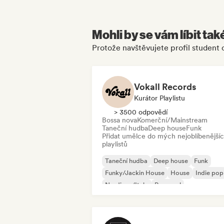
Mohli by se vám líbit tak
Protože navštěvujete profil student 
Vokall Records
Kurátor Playlistu
> 3500 odpovědí
Bossa nova
Komerční/Mainstream
Taneční hudba
Deep house
Funk
Přidat umělce do mých nejoblíbenější
playlistů
Taneční hudba
Deep house
Funk
Funky/Jackin House
House
Indie pop
Nu-disco/Italo
Pop-soul