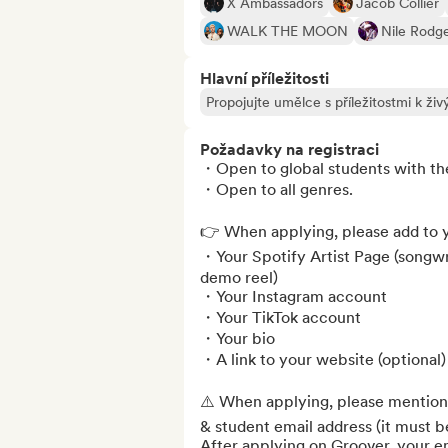
X Ambassadors
Jacob Collier
WALK THE MOON
Nile Rodg
Hlavní příležitosti
Propojujte umělce s příležitostmi k ž
Požadavky na registraci
・Open to global students with the 
・Open to all genres.

👉 When applying, please add to y
・Your Spotify Artist Page (songwri
demo reel)

・Your Instagram account

・Your TikTok account

・Your bio

・A link to your website (optional)

⚠️ When applying, please mention 
& student email address (it must be
After applying on Groover, your em