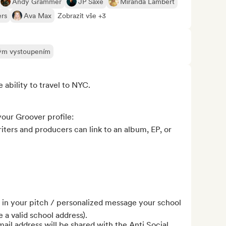
Andy Grammer
JP Saxe
Miranda Lambert
ers
Ava Max
Zobrazit vše +3
ivým vystoupením
ability to travel to NYC.

our Groover profile:

ters and producers can link to an album, EP, or 
in your pitch / personalized message your school 
 a valid school address).

ail address will be shared with the Anti Social 