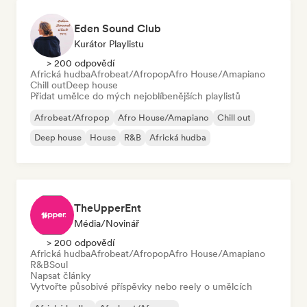
Eden Sound Club
Kurátor Playlistu
> 200 odpovědí
Africká hudba
Afrobeat/Afropop
Afro House/Amapiano
Chill out
Deep house
Přidat umělce do mých nejoblíbenějších playlistů
Afrobeat/Afropop
Afro House/Amapiano
Chill out
Deep house
House
R&B
Africká hudba
TheUpperEnt
Média/novinář
> 200 odpovědí
Africká hudba
Afrobeat/Afropop
Afro House/Amapiano
R&B
Soul
Napsat články
Vytvořte působivé příspěvky nebo reely o umělcích