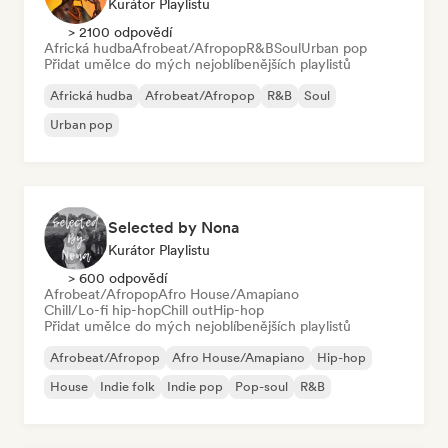
Kurátor Playlistu
> 2100 odpovědí
Africká hudba
Afrobeat/Afropop
R&B
Soul
Urban pop
Přidat umělce do mých nejoblíbenějších playlistů
Africká hudba
Afrobeat/Afropop
R&B
Soul
Urban pop
Selected by Nona
Kurátor Playlistu
> 600 odpovědí
Afrobeat/Afropop
Afro House/Amapiano
Chill/Lo-fi hip-hop
Chill out
Hip-hop
Přidat umělce do mých nejoblíbenějších playlistů
Afrobeat/Afropop
Afro House/Amapiano
Hip-hop
House
Indie folk
Indie pop
Pop-soul
R&B