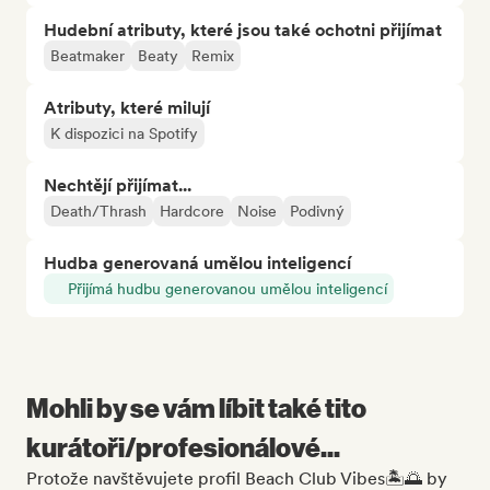
Hudební atributy, které jsou také ochotni přijímat
Beatmaker
Beaty
Remix
Atributy, které milují
K dispozici na Spotify
Nechtějí přijímat...
Death/Thrash
Hardcore
Noise
Podivný
Hudba generovaná umělou inteligencí
Přijímá hudbu generovanou umělou inteligencí
Mohli by se vám líbit také tito
kurátoři/profesionálové...
Protože navštěvujete profil Beach Club Vibes🏝️🌅 by