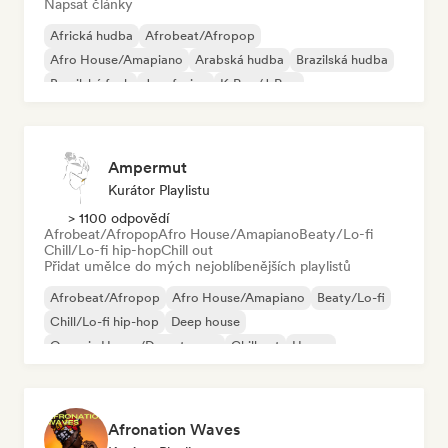
Napsat články
Africká hudba
Afrobeat/Afropop
Afro House/Amapiano
Arabská hudba
Brazilská hudba
Brazilský funk
Jazz fusion
K-Pop/J-Pop
Ampermut
Kurátor Playlistu
> 1100 odpovědí
Afrobeat/Afropop
Afro House/Amapiano
Beaty/Lo-fi
Chill/Lo-fi hip-hop
Chill out
Přidat umělce do mých nejoblíbenějších playlistů
Afrobeat/Afropop
Afro House/Amapiano
Beaty/Lo-fi
Chill/Lo-fi hip-hop
Deep house
Organic House/Downtempo
Chill out
House
Afronation Waves