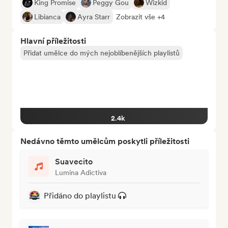
King Promise
Peggy Gou
Wizkid
Libianca
Ayra Starr
Zobrazit vše +4
Hlavní příležitosti
Přidat umělce do mých nejoblíbenějších playlistů
2.4k
Nedávno těmto umělcům poskytli příležitosti
Suavecito
Lumina Adictiva
Přidáno do playlistu