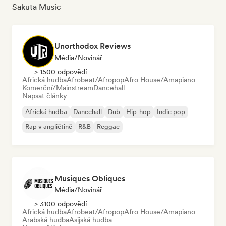
Sakuta Music
Unorthodox Reviews
Média/novinář
> 1500 odpovědí
Africká hudba
Afrobeat/Afropop
Afro House/Amapiano
Komerční/Mainstream
Dancehall
Napsat články
Africká hudba
Dancehall
Dub
Hip-hop
Indie pop
Rap v angličtině
R&B
Reggae
Musiques Obliques
Média/novinář
> 3100 odpovědí
Africká hudba
Afrobeat/Afropop
Afro House/Amapiano
Arabská hudba
Asijská hudba