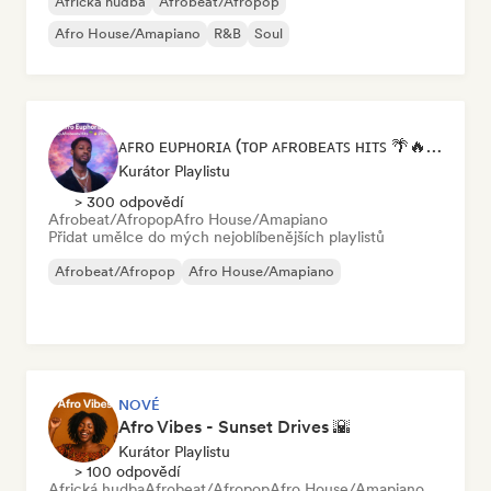
Africká hudba
Afrobeat/Afropop
Afro House/Amapiano
R&B
Soul
ᴀꜰʀᴏ ᴇᴜᴘʜᴏʀɪᴀ (ᴛᴏᴘ ᴀꜰʀᴏʙᴇᴀᴛꜱ ʜɪᴛꜱ 🌴🔥 2026 )
Kurátor Playlistu
> 300 odpovědí
Afrobeat/Afropop
Afro House/Amapiano
Přidat umělce do mých nejoblíbenějších playlistů
Afrobeat/Afropop
Afro House/Amapiano
NOVÉ
Afro Vibes - Sunset Drives 🌇
Kurátor Playlistu
> 100 odpovědí
Africká hudba
Afrobeat/Afropop
Afro House/Amapiano