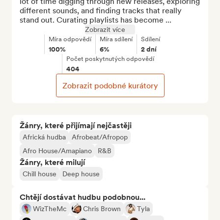
lot of time digging through new releases, exploring 
different sounds, and finding tracks that really 
stand out. Curating playlists has become ...
Zobrazit více
Míra odpovědí
Míra sdílení
Sdílení
100%
6%
2 dní
Počet poskytnutých odpovědí
404
Zobrazit podobné kurátory
Žánry, které přijímají nejčastěji
Africká hudba
Afrobeat/Afropop
Afro House/Amapiano
R&B
Žánry, které milují
Chill house
Deep house
Chtějí dostávat hudbu podobnou...
WizTheMc
Chris Brown
Tyla