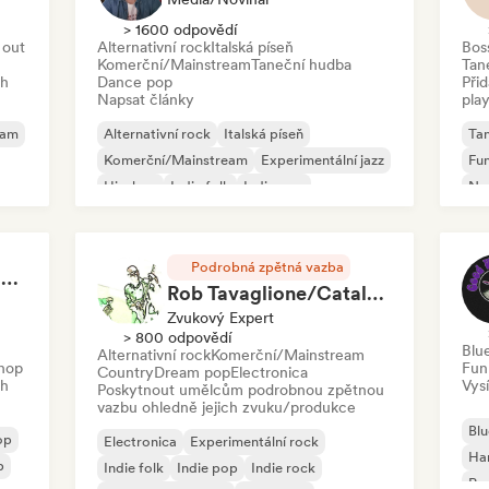
> 1600 odpovědí
 out
Alternativní rock
Italská píseň
Bos
Komerční/Mainstream
Taneční hudba
Tan
ch
Dance pop
Při
Napsat články
play
eam
Alternativní rock
Italská píseň
Ta
Komerční/Mainstream
Experimentální jazz
Fu
Hip-hop
Indie folk
Indie pop
Nu-
Instrumentální
Podrobná zpětná vazba
RAP FRANÇAIS 2026 🔥🇫🇷 (Way Records)
Rob Tavaglione/Catalyst Recording
Zvukový Expert
> 800 odpovědí
Blu
Alternativní rock
Komerční/Mainstream
hop
Fun
Country
Dream pop
Electronica
ch
Vysí
Poskytnout umělcům podrobnou zpětnou
vazbu ohledně jejich zvuku/produkce
Blu
op
Electronica
Experimentální rock
Ha
p
Indie folk
Indie pop
Indie rock
Psy