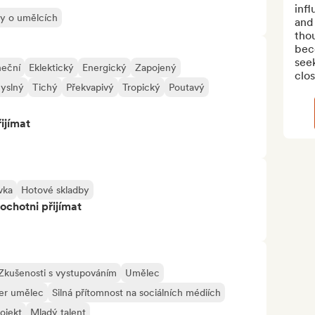
infl
ly o umělcích
and 
tho
bec
see
neční
Eklektický
Energický
Zapojený
clos.
yslný
Tichý
Překvapivý
Tropický
Poutavý
ijímat
vka
Hotové skladby
ochotni přijímat
Zkušenosti s vystupováním
Umělec
er umělec
Silná přítomnost na sociálních médiích
ojekt
Mladý talent