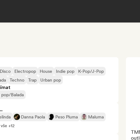
Disco
Electropop
House
Indie pop
K-Pop/J-Pop
ada
Techno
Trap
Urban pop
jímat
t pop/Balada
..
elinda
Danna Paola
Peso Pluma
Maluma
 vše +12
TMM
outl