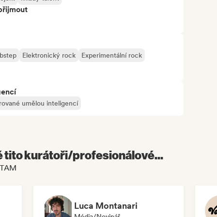
přijmout
bstep
Elektronický rock
Experimentální rock
gencí
rované umělou inteligencí
é tito kurátoři/profesionálové...
LATAM
Luca Montanari
Média/novinář