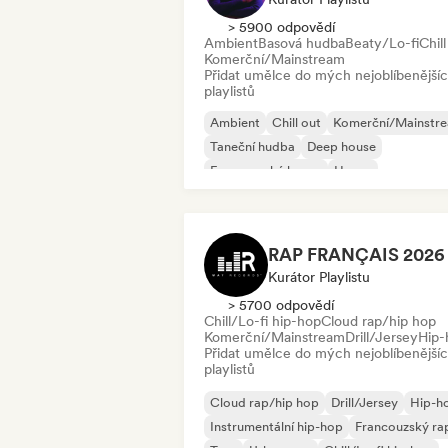
> 5900 odpovědí
Ambient
Basová hudba
Beaty/Lo-fi
Chill
Komerční/Mainstream
Přidat umělce do mých nejoblíbenější
playlistů
Ambient
Chill out
Komerční/Mainstr
Taneční hudba
Deep house
Francouzský house
House
Instrumentální
Kurátor Playlistu
> 5700 odpovědí
Chill/Lo-fi hip-hop
Cloud rap/hip hop
Komerční/Mainstream
Drill/Jersey
Hip-
Přidat umělce do mých nejoblíbenější
playlistů
Cloud rap/hip hop
Drill/Jersey
Hip-h
Instrumentální hip-hop
Francouzský ra