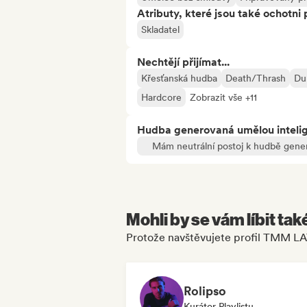
Atributy, které jsou také ochotni 
Skladatel
Nechtějí přijímat...
Křesťanská hudba
Death/Thrash
Du
Hardcore
Zobrazit vše +11
Hudba generovaná umělou inteli
Mám neutrální postoj k hudbě gene
Mohli by se vám líbit tak
Protože navštěvujete profil TMM 
Rolipso
Kurátor Playlistu