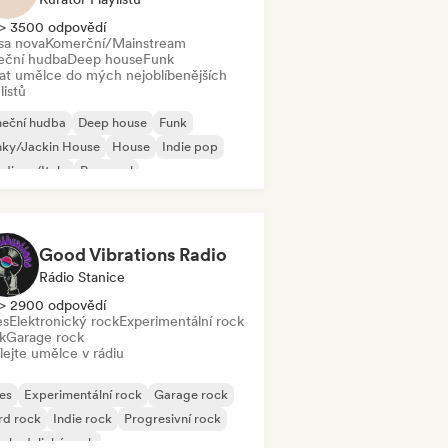
> 3500 odpovědí
sa nova
Komerční/Mainstream
eční hudba
Deep house
Funk
dat umělce do mých nejoblíbenějších
listů
neční hudba
Deep house
Funk
nky/Jackin House
House
Indie pop
disco/Italo
Pop-soul
Good Vibrations Radio
Rádio Stanice
> 2900 odpovědí
es
Elektronický rock
Experimentální rock
k
Garage rock
lejte umělce v rádiu
es
Experimentální rock
Garage rock
rd rock
Indie rock
Progresivní rock
chedelický rock