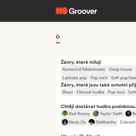
O
Žánry, které milují
Komerční/Mainstream
Deep house
Latinský pop
Pop rock
Soft pop/bal
Žánry, které jsou také ochotni při
Blues
Filmová hudba
Pop-soul
Sof
Chtějí dostávat hudbu podobnou.
Bad Bunny
Taylor Swift
B
Kenia Os
Siddhartha
Zobrazit