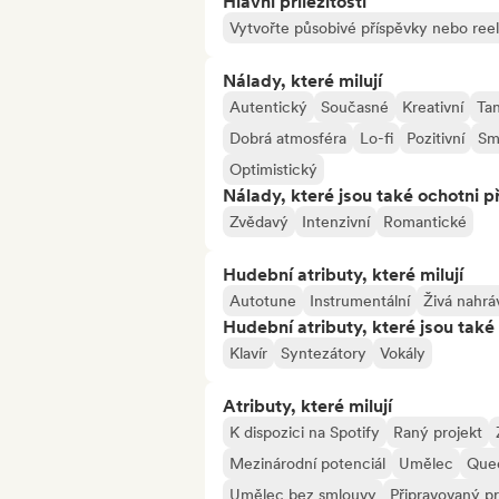
Hlavní příležitosti
Vytvořte působivé příspěvky nebo ree
Nálady, které milují
Autentický
Současné
Kreativní
Ta
Dobrá atmosféra
Lo-fi
Pozitivní
Sm
Optimistický
Nálady, které jsou také ochotni př
Zvědavý
Intenzivní
Romantické
Hudební atributy, které milují
Autotune
Instrumentální
Živá nahrá
Hudební atributy, které jsou také 
Klavír
Syntezátory
Vokály
Atributy, které milují
K dispozici na Spotify
Raný projekt
Mezinárodní potenciál
Umělec
Que
Umělec bez smlouvy
Připravovaný pr