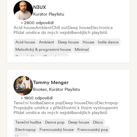
N3UX
Kurátor Playlistu
> 2800 odpovědí
Acid house
Ambient
Chill out
Deep house
Electronica
Přidat umělce do mých nejoblíbenějších playlistů
Acid house
Ambient
Deep house
House
Indie dance
Melodický & progresivní house
Minimal
Organic House/Downtempo
Tommy Menger
Booker, Kurátor Playlistu
> 1800 odpovědí
Taneční hudba
Dance pop
Deep house
Disco
Electropop
Propojujte umělce s příležitostmi k živým vystoupením
Přidat umělce do mých nejoblíbenějších playlistů
Taneční hudba
Dance pop
Deep house
Disco
Electropop
Francouzský house
Francouzský pop
House