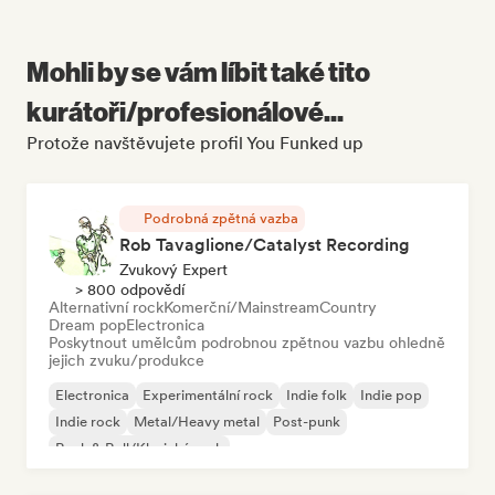
Mohli by se vám líbit také tito
kurátoři/profesionálové...
Protože navštěvujete profil You Funked up
Podrobná zpětná vazba
Rob Tavaglione/Catalyst Recording
Zvukový Expert
> 800 odpovědí
Alternativní rock
Komerční/Mainstream
Country
Dream pop
Electronica
Poskytnout umělcům podrobnou zpětnou vazbu ohledně
jejich zvuku/produkce
Electronica
Experimentální rock
Indie folk
Indie pop
Indie rock
Metal/Heavy metal
Post-punk
Rock & Roll/Klasický rock