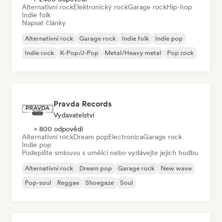
Alternativní rock
Elektronický rock
Garage rock
Hip-hop
Indie folk
Napsat články
Alternativní rock
Garage rock
Indie folk
Indie pop
Indie rock
K-Pop/J-Pop
Metal/Heavy metal
Pop rock
Pravda Records
Vydavatelství
> 800 odpovědí
Alternativní rock
Dream pop
Electronica
Garage rock
Indie pop
Podepište smlouvu s umělci nebo vydávejte jejich hudbu
Alternativní rock
Dream pop
Garage rock
New wave
Pop-soul
Reggae
Shoegaze
Soul