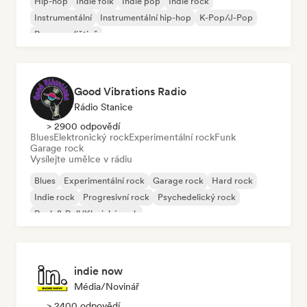
Hip-hop
Indie folk
Indie pop
Indie rock
Instrumentální
Instrumentální hip-hop
K-Pop/J-Pop
Rap v angličtině
Good Vibrations Radio
Rádio Stanice
> 2900 odpovědí
Blues
Elektronický rock
Experimentální rock
Funk
Garage rock
Vysílejte umělce v rádiu
Blues
Experimentální rock
Garage rock
Hard rock
Indie rock
Progresivní rock
Psychedelický rock
Rock & Roll/Klasický rock
indie now
Média/novinář
> 2400 odpovědí