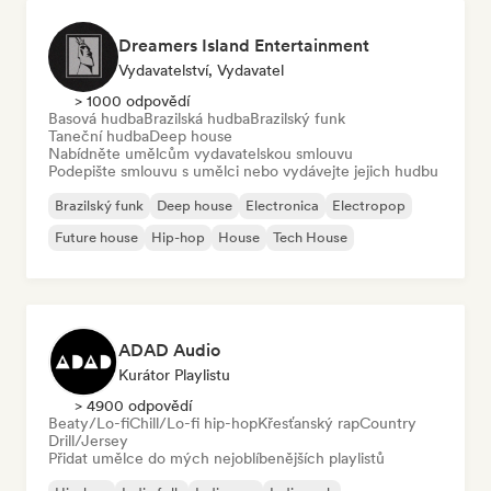
Dreamers Island Entertainment
Vydavatelství, Vydavatel
> 1000 odpovědí
Basová hudba
Brazilská hudba
Brazilský funk
Taneční hudba
Deep house
Nabídněte umělcům vydavatelskou smlouvu
Podepište smlouvu s umělci nebo vydávejte jejich hudbu
Brazilský funk
Deep house
Electronica
Electropop
Future house
Hip-hop
House
Tech House
ADAD Audio
Kurátor Playlistu
> 4900 odpovědí
Beaty/Lo-fi
Chill/Lo-fi hip-hop
Křesťanský rap
Country
Drill/Jersey
Přidat umělce do mých nejoblíbenějších playlistů