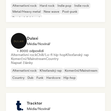
Alternativní rock
Hard rock
Indie pop
Indie rock
Metal/Heavy metal
New wave
Post-punk
Psychedelický rock
Dulaxi
Média/novinář
> 3000 odpovědí
Alternativní rock
Chill/Lo-fi hip-hop
Křesťanský rap
Komerční/Mainstream
Country
Napsat články
Alternativní rock
Křesťanský rap
Komerční/Mainstream
Country
Dub
Funk
Hardcore
Hip-hop
Tracktor
Média/novinář