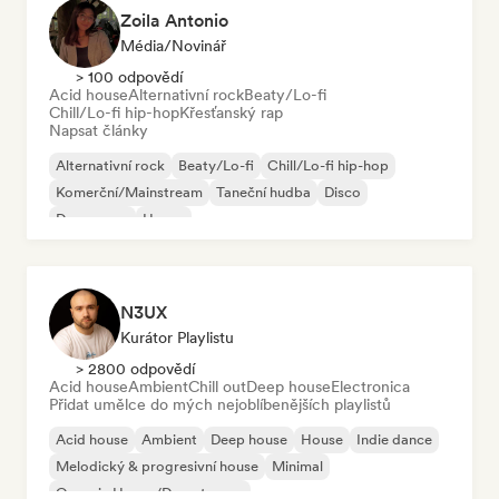
Zoila Antonio
Média/novinář
> 100 odpovědí
Acid house
Alternativní rock
Beaty/Lo-fi
Chill/Lo-fi hip-hop
Křesťanský rap
Napsat články
Alternativní rock
Beaty/Lo-fi
Chill/Lo-fi hip-hop
Komerční/Mainstream
Taneční hudba
Disco
Dream pop
House
N3UX
Kurátor Playlistu
> 2800 odpovědí
Acid house
Ambient
Chill out
Deep house
Electronica
Přidat umělce do mých nejoblíbenějších playlistů
Acid house
Ambient
Deep house
House
Indie dance
Melodický & progresivní house
Minimal
Organic House/Downtempo