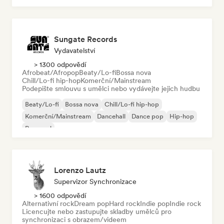
Sungate Records
Vydavatelství
> 1300 odpovědí
Afrobeat/Afropop
Beaty/Lo-fi
Bossa nova
Chill/Lo-fi hip-hop
Komerční/Mainstream
Podepište smlouvu s umělci nebo vydávejte jejich hudbu
Beaty/Lo-fi
Bossa nova
Chill/Lo-fi hip-hop
Komerční/Mainstream
Dancehall
Dance pop
Hip-hop
Pop-soul
Lorenzo Lautz
Supervizor Synchronizace
> 1600 odpovědí
Alternativní rock
Dream pop
Hard rock
Indie pop
Indie rock
Licencujte nebo zastupujte skladby umělců pro
synchronizaci s obrazem/videem