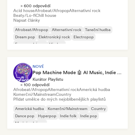
> 600 odpovědí
Acid house
Afrobeat/Afropop
Alternativní rock
Beaty/Lo-fi
Chill house
Napsat články
Afrobeat/Afropop
Alternativní rock
Taneční hudba
Dream pop
Elektronický rock
Electropop
Francouzský pop
Hip-hop
NOVÉ
Pop Machine Mode 🤖 AI Music, Indie Pop & Dream Pop
Kurátor Playlistu
< 100 odpovědí
Afrobeat/Afropop
Alternativní rock
Americká hudba
Komerční/Mainstream
Country
Přidat umělce do mých nejoblíbenějších playlistů
Americká hudba
Komerční/Mainstream
Country
Dance pop
Hyperpop
Indie folk
Indie pop
Mezinárodní pop