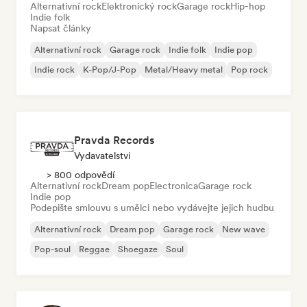
Alternativní rock
Elektronický rock
Garage rock
Hip-hop
Indie folk
Napsat články
Alternativní rock
Garage rock
Indie folk
Indie pop
Indie rock
K-Pop/J-Pop
Metal/Heavy metal
Pop rock
Pravda Records
Vydavatelství
> 800 odpovědí
Alternativní rock
Dream pop
Electronica
Garage rock
Indie pop
Podepište smlouvu s umělci nebo vydávejte jejich hudbu
Alternativní rock
Dream pop
Garage rock
New wave
Pop-soul
Reggae
Shoegaze
Soul