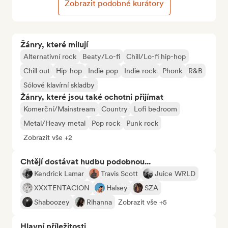
Zobrazit podobné kurátory
Žánry, které milují
Alternativní rock
Beaty/Lo-fi
Chill/Lo-fi hip-hop
Chill out
Hip-hop
Indie pop
Indie rock
Phonk
R&B
Sólové klavírní skladby
Žánry, které jsou také ochotni přijímat
Komerční/Mainstream
Country
Lofi bedroom
Metal/Heavy metal
Pop rock
Punk rock
Zobrazit vše +2
Chtějí dostávat hudbu podobnou...
Kendrick Lamar
Travis Scott
Juice WRLD
XXXTENTACION
Halsey
SZA
Shaboozey
Rihanna
Zobrazit vše +5
Hlavní příležitosti