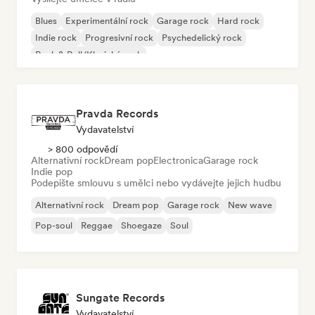
Blues
Experimentální rock
Garage rock
Hard rock
Indie rock
Progresivní rock
Psychedelický rock
Rock & Roll/Klasický rock
Pravda Records
Vydavatelství
> 800 odpovědí
Alternativní rock
Dream pop
Electronica
Garage rock
Indie pop
Podepište smlouvu s umělci nebo vydávejte jejich hudbu
Alternativní rock
Dream pop
Garage rock
New wave
Pop-soul
Reggae
Shoegaze
Soul
Sungate Records
Vydavatelství