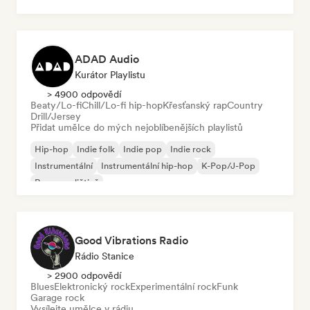
ADAD Audio
Kurátor Playlistu
> 4900 odpovědí
Beaty/Lo-fi
Chill/Lo-fi hip-hop
Křesťanský rap
Country
Drill/Jersey
Přidat umělce do mých nejoblíbenějších playlistů
Hip-hop
Indie folk
Indie pop
Indie rock
Instrumentální
Instrumentální hip-hop
K-Pop/J-Pop
Rap v angličtině
Good Vibrations Radio
Rádio Stanice
> 2900 odpovědí
Blues
Elektronický rock
Experimentální rock
Funk
Garage rock
Vysílejte umělce v rádiu