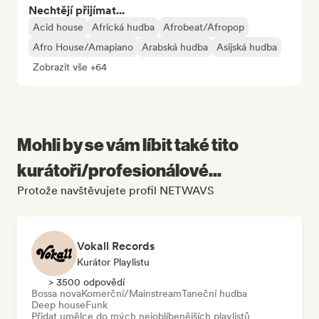
Nechtějí přijímat...
Acid house
Africká hudba
Afrobeat/Afropop
Afro House/Amapiano
Arabská hudba
Asijská hudba
Zobrazit vše +64
Mohli by se vám líbit také tito
kurátoři/profesionálové...
Protože navštěvujete profil NETWAVS
Vokall Records
Kurátor Playlistu
> 3500 odpovědí
Bossa nova
Komerční/Mainstream
Taneční hudba
Deep house
Funk
Přidat umělce do mých nejoblíbenějších playlistů