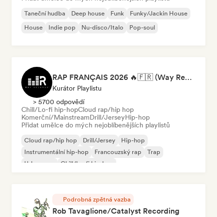
Taneční hudba
Deep house
Funk
Funky/Jackin House
House
Indie pop
Nu-disco/Italo
Pop-soul
RAP FRANÇAIS 2026 🔥🇫🇷 (Way Records)
Kurátor Playlistu
> 5700 odpovědí
Chill/Lo-fi hip-hop
Cloud rap/hip hop
Komerční/Mainstream
Drill/Jersey
Hip-hop
Přidat umělce do mých nejoblíbenějších playlistů
Cloud rap/hip hop
Drill/Jersey
Hip-hop
Instrumentální hip-hop
Francouzský rap
Trap
Urban pop
Chill/Lo-fi hip-hop
Podrobná zpětná vazba
Rob Tavaglione/Catalyst Recording