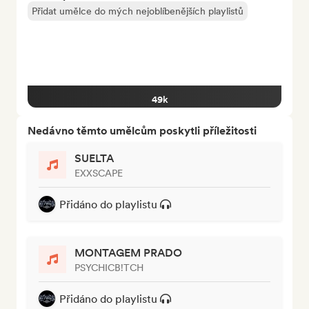
Přidat umělce do mých nejoblíbenějších playlistů
49k
Nedávno těmto umělcům poskytli příležitosti
SUELTA
EXXSCAPE
Přidáno do playlistu
MONTAGEM PRADO
PSYCHICB!TCH
Přidáno do playlistu