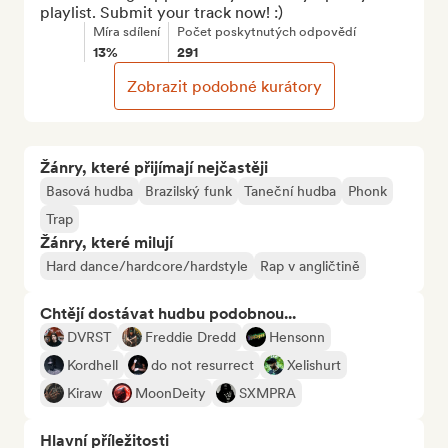
playlist. Submit your track now! :)
Míra sdílení
Počet poskytnutých odpovědí
13%
291
Zobrazit podobné kurátory
Žánry, které přijímají nejčastěji
Basová hudba
Brazilský funk
Taneční hudba
Phonk
Trap
Žánry, které milují
Hard dance/hardcore/hardstyle
Rap v angličtině
Chtějí dostávat hudbu podobnou...
DVRST
Freddie Dredd
Hensonn
Kordhell
do not resurrect
Xelishurt
Kiraw
MoonDeity
SXMPRA
Hlavní příležitosti