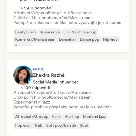
> 1300 odpovědí
Afrobeat/Afropop
Beaty/Lo-fi
Bossa nova
Chill/Lo-fi hip-hop
Komerční/Mainstream
Podepište smlouvu s umělci nebo vydávejte jejich hudbu
Beaty/Lo-fi
Bossa nova
Chill/Lo-fi hip-hop
Komerční/Mainstream
Dancehall
Dance pop
Hip-hop
Pop-soul
NOVÉ
Zhakira Razhé
Social Media Influencer
< 100 odpovědí
Afrobeat/Afropop
Afro House/Amapiano
Chill/Lo-fi hip-hop
Komerční/Mainstream
Experimentální jazz
Vytvořte působivé příspěvky nebo reely o umělcích
Afrobeat/Afropop
Funk
Hip-hop
Moderní jazz
Pop-soul
R&B
Soft pop/Balada
Soul