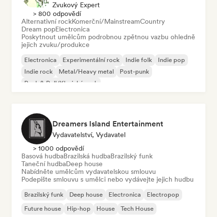
Zvukový Expert
> 800 odpovědí
Alternativní rock
Komerční/Mainstream
Country
Dream pop
Electronica
Poskytnout umělcům podrobnou zpětnou vazbu ohledně
jejich zvuku/produkce
Electronica
Experimentální rock
Indie folk
Indie pop
Indie rock
Metal/Heavy metal
Post-punk
Rock & Roll/Klasický rock
Dreamers Island Entertainment
Vydavatelství, Vydavatel
> 1000 odpovědí
Basová hudba
Brazilská hudba
Brazilský funk
Taneční hudba
Deep house
Nabídněte umělcům vydavatelskou smlouvu
Podepište smlouvu s umělci nebo vydávejte jejich hudbu
Brazilský funk
Deep house
Electronica
Electropop
Future house
Hip-hop
House
Tech House