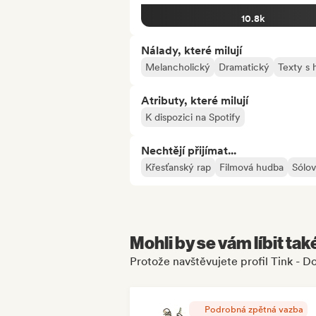
10.8k
Nálady, které milují
Melancholický
Dramatický
Texty s
Atributy, které milují
K dispozici na Spotify
Nechtějí přijímat...
Křesťanský rap
Filmová hudba
Sólov
Mohli by se vám líbit tak
Protože navštěvujete profil Tink - Do
Podrobná zpětná vazba