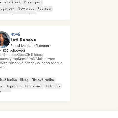
ernativní rock
Dream pop
rage rock
New wave
Pop-soul
ggae
Shoegaze
Soul
NOVÉ
Tati Kapaya
Social Media Influencer
< 100 odpovědí
ická hudba
Blues
Chill house
sťanský rap
Komerční/Mainstream
vořte působivé příspěvky nebo reely o
lcích
ická hudba
Blues
Filmová hudba
nk
Hyperpop
Indie dance
Indie folk
ie pop