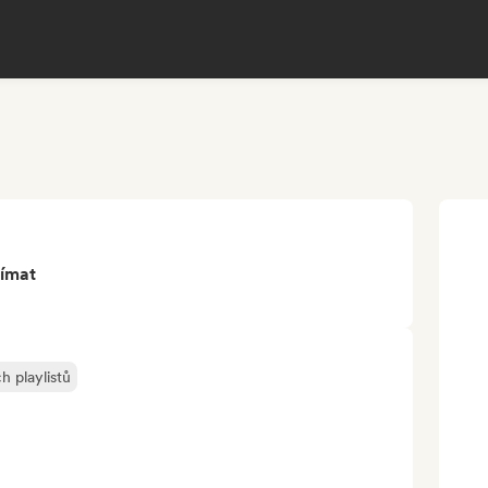
jímat
h playlistů