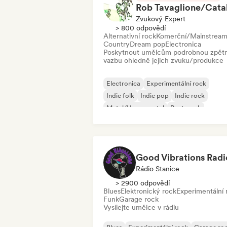
Zvukový Expert
> 800 odpovědí
Alternativní rock
Komerční/Mainstrea
Country
Dream pop
Electronica
Poskytnout umělcům podrobnou zpět
vazbu ohledně jejich zvuku/produkce
Electronica
Experimentální rock
Indie folk
Indie pop
Indie rock
Metal/Heavy metal
Post-punk
Rock & Roll/Klasický rock
Good Vibrations Radi
Rádio Stanice
> 2900 odpovědí
Blues
Elektronický rock
Experimentální 
Funk
Garage rock
Vysílejte umělce v rádiu