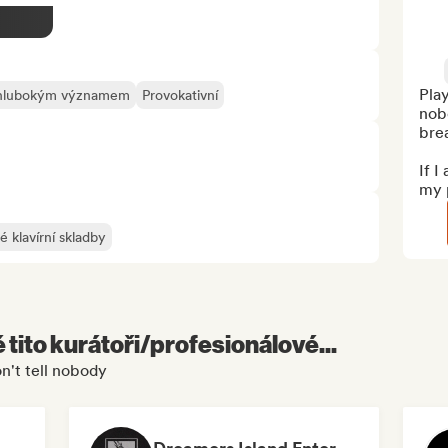
Play
 hlubokým významem
Provokativní
nobo
brea
If I
my p
é klavírní skladby
é tito kurátoři/profesionálové...
n't tell nobody