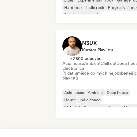
Blues
Experimentální rock
Garage ro
Hard rock
Indie rock
Progresivní roc
Psychedelický rock
Rock & Roll/Klasický rock
N3UX
Kurátor Playlistu
> 2800 odpovědí
Acid house
Ambient
Chill out
Deep hou
Electronica
Přidat umělce do mých nejoblíbenější
playlistů
Acid house
Ambient
Deep house
House
Indie dance
Melodický & progresivní house
Minima
Organic House/Downtempo