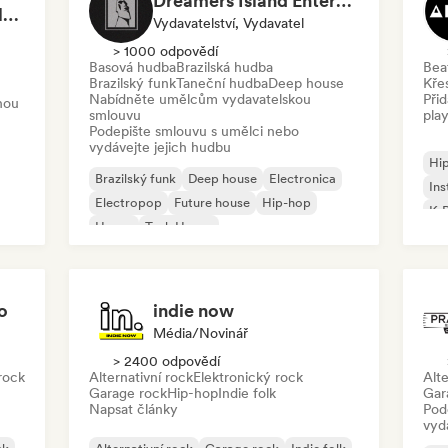
Dreamers Island Entertainment
Rob Tavaglione/Catalyst Recording
Vydavatelství, Vydavatel
> 1000 odpovědí
Basová hudba
Brazilská hudba
Bea
m
Brazilský funk
Taneční hudba
Deep house
Kře
Nabídněte umělcům vydavatelskou
Při
nou
smlouvu
play
Podepište smlouvu s umělci nebo
vydávejte jejich hudbu
Hi
Brazilský funk
Deep house
Electronica
Ins
Electropop
Future house
Hip-hop
K-
House
Tech House
o
indie now
Média/novinář
> 2400 odpovědí
rock
Alternativní rock
Elektronický rock
Alte
Garage rock
Hip-hop
Indie folk
Gar
Napsat články
Pod
vyd