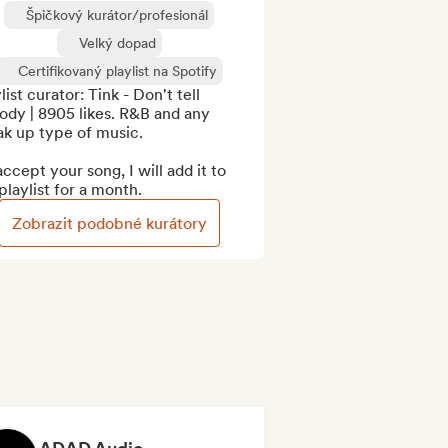
Špičkový kurátor/profesionál
Velký dopad
Certifikovaný playlist na Spotify
list curator: Tink - Don't tell 
dy | 8905 likes. R&B and any 
k up type of music.

 accept your song, I will add it to 
laylist for a month.
Zobrazit podobné kurátory