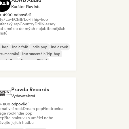
ADAD Audio
Kurátor Playlistu
> 4900 odpovědí
ty/Lo-fi
Chill/Lo-fi hip-hop
sťanský rap
Country
Drill/Jersey
dat umělce do mých nejoblíbenějších
listů
p-hop
Indie folk
Indie pop
Indie rock
trumentální
Instrumentální hip-hop
Pop/J-Pop
Rap v angličtině
Pravda Records
Vydavatelství
> 800 odpovědí
rnativní rock
Dream pop
Electronica
age rock
Indie pop
epište smlouvu s umělci nebo
ávejte jejich hudbu