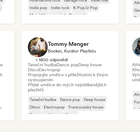
ck
Alternativní rock
Garage rock
Indie folk
Alt
k
Indie pop
Indie rock
K-Pop/J-Pop
Ga
Metal/Heavy metal
Pop rock
Re
Tommy Menger
Booker, Kurátor Playlistu
> 1800 odpovědí
se
Taneční hudba
Dance pop
Deep house
Afr
Disco
Electropop
Kře
ch
Propojujte umělce s příležitostmi k živým
Vyt
vystoupením
umě
Přidat umělce do mých nejoblíbenějších
playlistů
Afr
Taneční hudba
Dance pop
Deep house
Fu
Disco
Electropop
Francouzský house
l
Ind
Francouzský pop
House